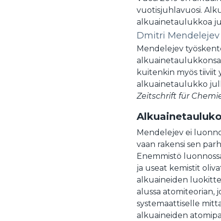
vuotisjuhlavuosi. Alku
alkuainetaulukkoa ju
Dmitri Mendelejev
Mendelejev työskenteli
alkuainetaulukkonsa e
kuitenkin myös tiivii
alkuainetaulukko julk
Zeitschrift für Chemi
Alkuainetauluko
Mendelejev ei luonno
vaan rakensi sen parh
Enemmistö luonnossa e
ja useat kemistit oliv
alkuaineiden luokitt
alussa atomiteorian, 
systemaattiselle mit
alkuaineiden atomipai