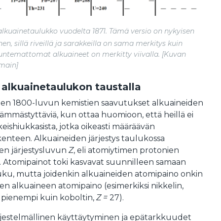
lkuainetaulukko vuodelta 1871. Tämä versio on nykyisen
en, sillä riveillä ja sarakkeilla on sama merkitys kuin
 tuntemattomat alkuaineet on merkitty viivalla. [Kuvan
main]
 alkuainetaulukon taustalla
den 1800-luvun kemistien saavutukset alkuaineiden
 hämmästyttäviä, kun ottaa huomioon, että heillä ei
keishiukkasista, jotka oikeasti määräävän
enteen. Alkuaineiden järjestys taulukossa
en järjestysluvun
Z
, eli atomiytimen protonien
Atomipainot toki kasvavat suunnilleen samaan
sluku, mutta joidenkin alkuaineiden atomipaino onkin
en alkuaineen atomipaino (esimerkiksi nikkelin,
 pienempi kuin koboltin,
Z =
27).
jestelmällinen käyttäytyminen ja epätarkkuudet