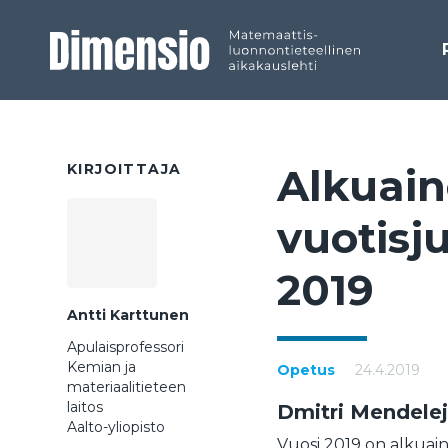
KIRJOITTAJA
Al­kuai­n
vuo­tis­j
2019
Antti Karttunen
Apulaisprofessori
Kemian ja
Opetus
24.4.2019
materiaalitieteen
laitos
Dmitri Mendelej
Aalto-yliopisto
Vuosi 2019 on alkuain