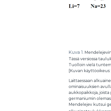
Kuva 1.
Mendelejevin
Tässä versiossa tauluk
Tuolloin vielä tunte
[Kuvan käyttöoikeus:
Laittaessaan alkuaine
ominaisuuksien avull
aukkopaikkoja, joista
germaniumin olemassa
Mendelejev kutsui ger