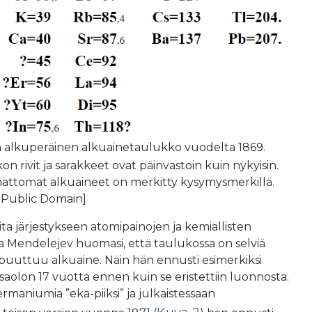
 alkuperäinen alkuainetaulukko vuodelta 1869.
on rivit ja sarakkeet ovat päinvastoin kuin nykyisin.
mattomat alkuaineet on merkitty kysymysmerkillä.
 Public Domain]
ita järjestykseen atomipainojen ja kemiallisten
a Mendelejev huomasi, että taulukossa on selviä
 puuttuu alkuaine. Näin hän ennusti esimerkiksi
olon 17 vuotta ennen kuin se eristettiin luonnosta.
maniumia ”eka-piiksi” ja julkaistessaan