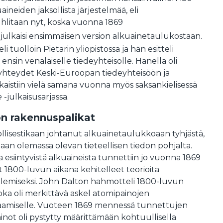
aineiden jaksollista järjestelmää, eli
hlitaan nyt, koska vuonna 1869
julkaisi ensimmäisen version alkuainetaulukostaan.
 tuolloin Pietarin yliopistossa ja hän esitteli
nsin venäläiselle tiedeyhteisölle. Hänellä oli
t yhteydet Keski-Euroopan tiedeyhteisöön ja
aistiin vielä samana vuonna myös saksankielisessä
e
-julkaisusarjassa.
n rakennuspalikat
llisestikaan johtanut alkuainetaulukkoaan tyhjästä,
aan olemassa olevan tieteellisen tiedon pohjalta.
siintyvistä alkuaineista tunnettiin jo vuonna 1869
at 1800-luvun aikana kehitelleet teorioita
elemiseksi. John Dalton hahmotteli 1800-luvun
joka oli merkittävä askel atomipainojen
taamiselle. Vuoteen 1869 mennessä tunnettujen
not oli pystytty määrittämään kohtuullisella