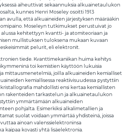
yksessä aiheuttivat sekaannuksia alkuainetaulukon
osalta, kunnes Henri Moseley osoitti 1913
n avulla, että alkuaineiden järjestyksen määrääkin
tomipaino. Moseleyn tutkimukset perustuivat jo
alussa kehitettyyn kvantti- ja atomiteoriaan ja
isen mullistuksen tuloksena mukaan kuvaan
skeisimmät pelurit, eli elektronit.
ktronien tiede. Kvanttimekaniikan huima kehitys
kymmeninä toi kemistien käyttöön lukuisia
ä ja mittausmenetelmiä, joilla alkuaineiden kemialliset
lkuaineiden kemiallisessa reaktiivisuudessa pystyttiin
ristallografia mahdollisti ensi kertaa kemiallisten
on rakenteiden tarkastelun ja alkuainetaulukon
pystyttiin ymmärtämään alkuaineiden
teen pohjalta. Esimerkiksi alkalimetallien ja
mat suolat voidaan ymmärtää yhdisteinä, joissa
ovuttaa ainoan valenssielektroninsa
a kaipaa kovasti yhtä lisäelektronia.