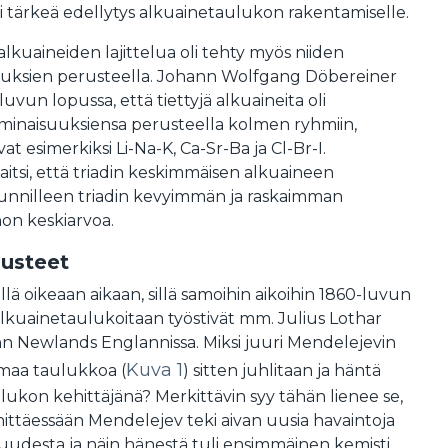
i tärkeä edellytys alkuainetaulukon rakentamiselle.
alkuaineiden lajittelua oli tehty myös niiden
uuksien perusteella. Johann Wolfgang Döbereiner
luvun lopussa, että tiettyjä alkuaineita oli
 ominaisuuksiensa perusteella kolmen ryhmiin,
ivat esimerkiksi Li-Na-K, Ca-Sr-Ba ja Cl-Br-I.
itsi, että triadin keskimmäisen alkuaineen
uunnilleen triadin kevyimmän ja raskaimman
on keskiarvoa.
nusteet
llä oikeaan aikaan, sillä samoihin aikoihin 1860-luvun
lkuainetaulukoitaan työstivät mm. Julius Lothar
hn Newlands Englannissa. Miksi juuri Mendelejevin
Kuva 1
maa taulukkoa (
) sitten juhlitaan ja häntä
ukon kehittäjänä? Merkittävin syy tähän lienee se,
ittäessään Mendelejev teki aivan uusia havaintoja
suudesta ja näin hänestä tuli ensimmäinen kemisti,