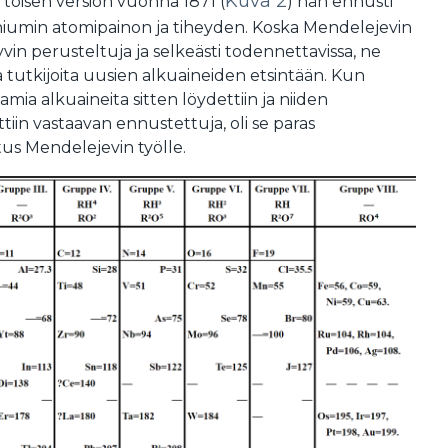
Kuva 2
toisen version vuonna 1871 (
) hän ennusti
niumin atomipainon ja tiheyden. Koska Mendelejevin
vin perusteltuja ja selkeästi todennettavissa, ne
 tutkijoita uusien alkuaineiden etsintään. Kun
ia alkuaineita sitten löydettiin ja niiden
tiin vastaavan ennustettuja, oli se paras
s Mendelejevin työlle.