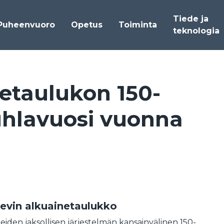
Tiede ja
Puheenvuoro
Opetus
Toiminta
teknologia
e­tau­lu­kon 150-
uh­la­vuo­si vuon­na
evin alkuainetaulukko
eiden jaksollisen järjestelmän kansainvälinen 150-