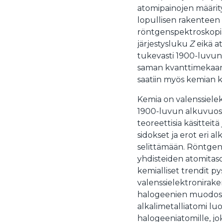
atomipainojen määrit
lopullisen rakenteen 
röntgenspektroskopia
järjestysluku
Z
eikä a
tukevasti 1900-luvun 
saman kvanttimekaan
saatiin myös kemian ke
Kemia on valenssiele
1900-luvun alkuvuosi
teoreettisia käsitteit
sidokset ja erot eri a
selittämään. Röntgenk
yhdisteiden atomitas
kemialliset trendit 
valenssielektroniraken
halogeenien muodosta
alkalimetalliatomi lu
halogeeniatomille, jok