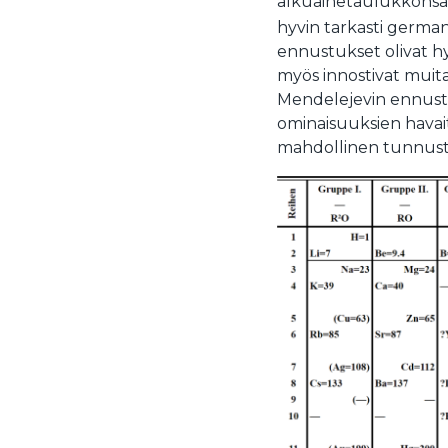
alkuainetaulukkonsa 
hyvin tarkasti germa
ennustukset olivat hy
myös innostivat muita
Mendelejevin ennustam
ominaisuuksien havait
mahdollinen tunnustu