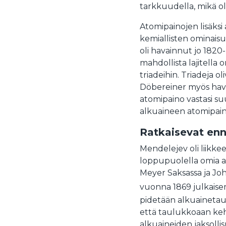
tarkkuudella, mikä ol
Atomipainojen lisäksi 
kemiallisten ominais
oli havainnut jo 1820-
mahdollista lajitella
triadeihin. Triadeja ol
Döbereiner myös hava
atomipaino vastasi s
alkuaineen atomipain
Ratkaisevat en
Mendelejev oli liikkee
loppupuolella omia a
Meyer Saksassa ja Jo
vuonna 1869 julkaise
pidetään alkuainetaul
että taulukkoaan keh
alkuaineiden jaksolli