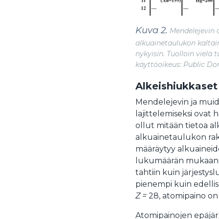
Kuva 2.
Mendelejevin a
alkuainetaulukon kaltain
nykyisin. Tuolloin vielä
käyttöoikeus: Public Do
Alkeishiukkaset
Mendelejevin ja mui
lajittelemiseksi ovat
ollut mitään tietoa al
alkuainetaulukon rak
määräytyy alkuaineid
lukumäärän mukaan. 
tahtiin kuin järjesty
pienempi kuin edellis
Z =
28, atomipaino on
Atomipainojen epäjär