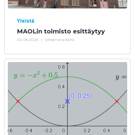
Yleistä
MAOLin toimisto esittäytyy
04.08.2026
|
Vilhelmiina Koho