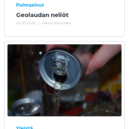
Pulmasivut
Geolaudan neliöt
02.07.2026
|
Hannu Korhonen
Yleistä