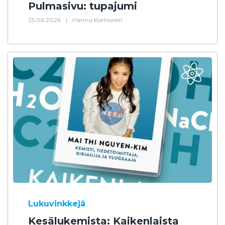
Pulmasivu: tupajumi
25.06.2026
|
Hannu Korhonen
Lukuvinkkejä
Kesälukemista: Kaikenlaista