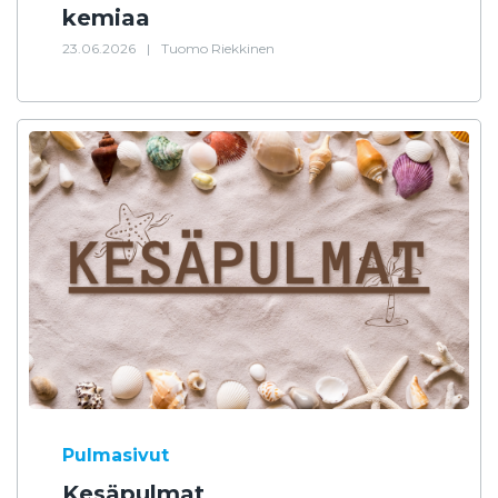
kemiaa
23.06.2026
|
Tuomo Riekkinen
Pulmasivut
Kesäpulmat