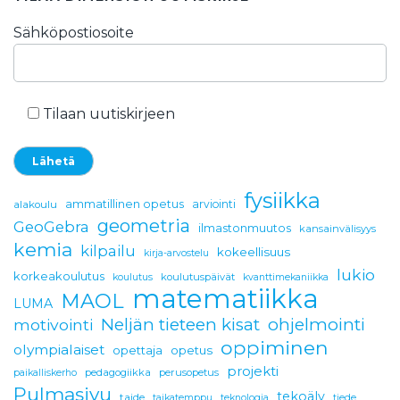
3. asteen yhtälö
40-vuotta
60-lukujärjestelmä
Sähköpostiosoite
90 vuotta
90-vuotta
abitti2
affiinikuvaus
ahdistunut
aivojumppa
alakoulu
algoritmi
alkukartoitus
alkuräjähdys
allergia
Tilaan uutiskirjeen
allergiaportaali
Alli Huovinen
ammatillinen opetus
ammattikunta
anna sen tapahtua nyt
ansiokehitys
arviointi
fysiikka
ammatillinen opetus
arviointi
alakoulu
geometria
arvosanat
astrobiologia
atomimalli
GeoGebra
ilmastonmuutos
kansainvälisyys
kemia
kilpailu
kokeellisuus
avaruus
babylonia
kirja-arvostelu
baltia
biologia
Bohr
lukio
korkeakoulutus
koulutuspäivät
koulutus
kvanttimekaniikka
cesium
CT-ajattelu
digitaalisuus
matematiikka
MAOL
LUMA
digitalisaatio
Dimensio
eduskunta
Einstein
Neljän tieteen kisat
ohjelmointi
motivointi
oppiminen
olympialaiset
elokuu
energia
energiajuoma
opettaja
opetus
projekti
pedagogiikka
perusopetus
paikalliskerho
erityisopettaja
erityisopetus
ESERO
EuPhO
Pulmasivu
tekoäly
taide
taikatemppu
teknologia
tiede