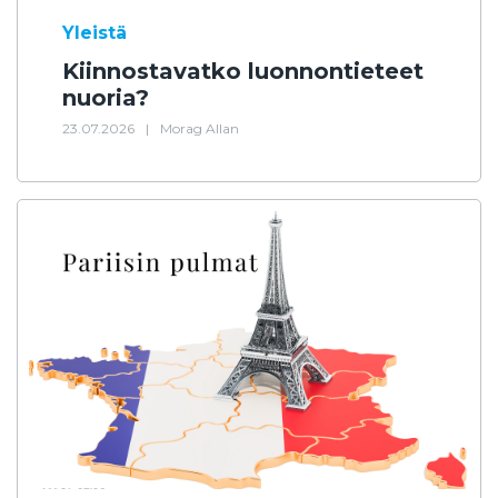
Yleistä
Kiinnostavatko luonnontieteet
nuoria?
23.07.2026
|
Morag Allan