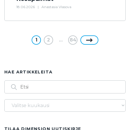
18.06.2026
|
Anastasia Vlasova
1
2
…
84
HAE ARTIKKELEITA
Arkistot
Löydät artikkeleita myös seuraavilla
avainsanoilla
14.3.
1986
2. asteen yhtälö
2025
2026
TILAA DIMENSION UUTISKIRJE