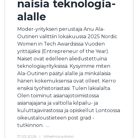
naisia teknologia-
alalle
Moder-yrityksen perustaja Anu Ala-
Outinen valittiin lokakuussa 2025 Nordic
Women in Tech Awardsissa Vuoden
yrittäjäksi (Entrepreneur of the Year).
Naiset ovat edelleen aliedustettuina
teknologiayrityksissä. Kysyimme miten
Ala-Outinen päätyi alalle ja minkälaisia
hänen kokemuksensa ovat olleet. Kerro
ensiksi työhistoriastasi. Tulen lakialalta.
Olen toiminut asianajotoimistossa
asianajajana ja valtiolla kilpailu- ja
kuluttajavirastossa ja opiskellut Lontoossa
oikeustaloustieteen post grad -
tutkinnon. …
17.03.2026
|
Vilhelmiina Koho