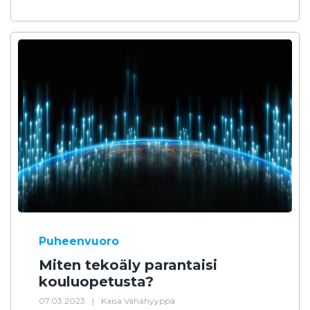
Puheenvuoro
Miten tekoäly parantaisi
kouluopetusta?
07.03.2023
|
Kaisa Vähähyyppä