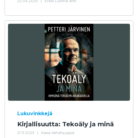
22.04.2025
|
Erkki Luoma-aho
Lukuvinkkejä
Kirjallisuutta: Tekoäly ja minä
21.11.2023
|
Kaisa Vähähyyppä