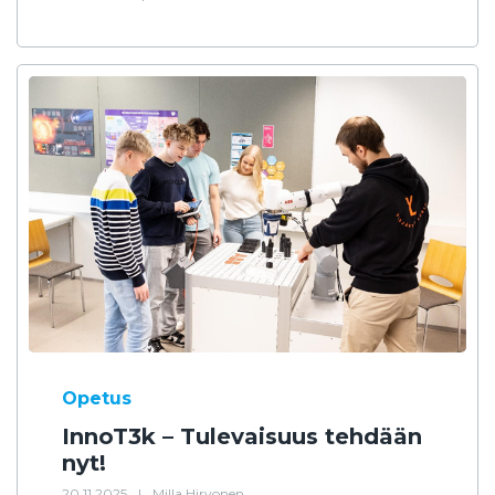
Opetus
InnoT3k – Tulevaisuus tehdään
nyt!
20.11.2025
|
Milla Hirvonen