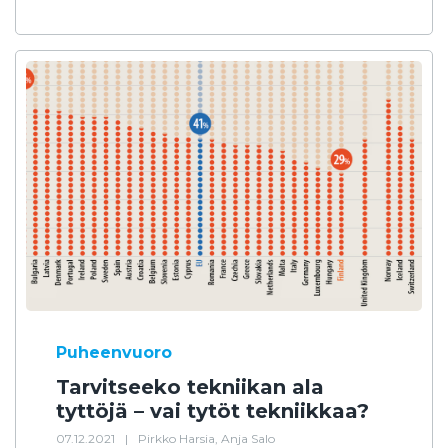
Puheenvuoro
Tarvitseeko tekniikan ala
tyttöjä – vai tytöt tekniikkaa?
07.12.2021
|
Pirkko Harsia, Anja Salo