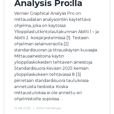
Analysis Pro:lla
Vernier Graphical Analysis Pro on
mittausdatan analysointiin käytettävä
ohjelma, joka on käytössä
Ylioppilastutkintolautakunnan Abitti 1 – ja
Abitti 2 -koejärjestelmissä [1]. Testasin
ohjelman selainversiolla [2]
standardisuoran ja titrauskäyrän kuvaajia.
Mittausaineistoina käytin
ylioppilaskokeiden tehtävien aineistoja.
Standardisuora Kevään 2025 kemian
ylioppilaskokeen tehtävässä 8 [3]
piirretään standardisuora taulukossa
annetuista tiedoista. Koska
mittaustuloksia ei ole annettu eri
ohjelmistoille sopivissa …
14.08.2025
|
Riitta Salmenoja