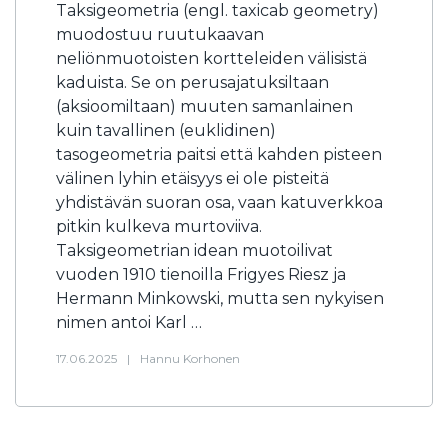
Taksigeometria (engl. taxicab geometry)
muodostuu ruutukaavan
neliönmuotoisten kortteleiden välisistä
kaduista. Se on perusajatuksiltaan
(aksioomiltaan) muuten samanlainen
kuin tavallinen (euklidinen)
tasogeometria paitsi että kahden pisteen
välinen lyhin etäisyys ei ole pisteitä
yhdistävän suoran osa, vaan katuverkkoa
pitkin kulkeva murtoviiva.
Taksigeometrian idean muotoilivat
vuoden 1910 tienoilla Frigyes Riesz ja
Hermann Minkowski, mutta sen nykyisen
nimen antoi Karl …
17.06.2025
|
Hannu Korhonen