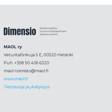
kokeellisuus
kolumni
konepsykologia
koodaus
korkeakoulutus
korttipeli
korttitemppu
kosini
kosmetiikka
Dimensiolehti
koulujärjestelmä
koulutus
koulutuspäivät
koulutuspolitiikka
kouluvierailu
kubitti
MAOL ry
kuunsirppi
kuva
kvanttimekaniikka
Veturitallinkuja 5 E, 00520 Helsinki
kvanttiteknologia
kvanttitietokone
Puh. +358 50 436 6320
lähdekritiikki
lähikehityksen vyöhyke
maol-toimisto@maol.fi
lahjakkuus
laskenta
liikettä
Liittokokous
www.maol.fi
lops
lukeminen
lukio
lukujono
lukutaito
Tietosuoja ja yksityisyys
lukuvinkkejä
LUMA
luma-aineet
luonnontiede
luonnotieteet
maailmankaikkeus
magneettimomentti