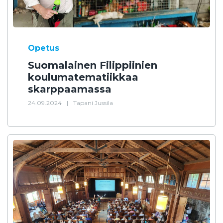
Opetus
Suomalainen Filippiinien
koulumatematiikkaa
skarppaamassa
24.09.2024
|
Tapani Jussila