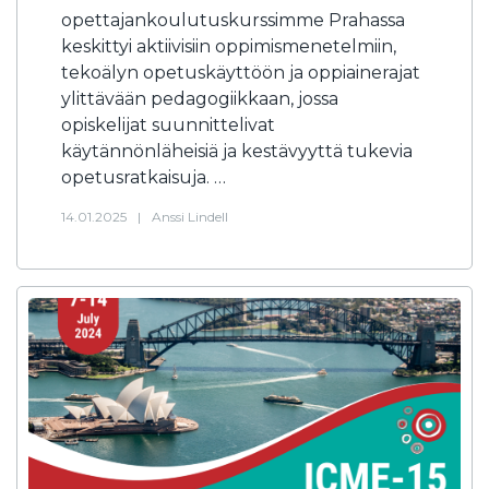
opettajankoulutuskurssimme Prahassa
keskittyi aktiivisiin oppimismenetelmiin,
tekoälyn opetuskäyttöön ja oppiainerajat
ylittävään pedagogiikkaan, jossa
opiskelijat suunnittelivat
käytännönläheisiä ja kestävyyttä tukevia
opetusratkaisuja. …
14.01.2025
|
Anssi Lindell