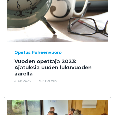
Opetus
Puheenvuoro
Vuoden opettaja 2023:
Ajatuksia uuden lukuvuoden
äärellä
31.08.2023
|
Lauri Hellsten