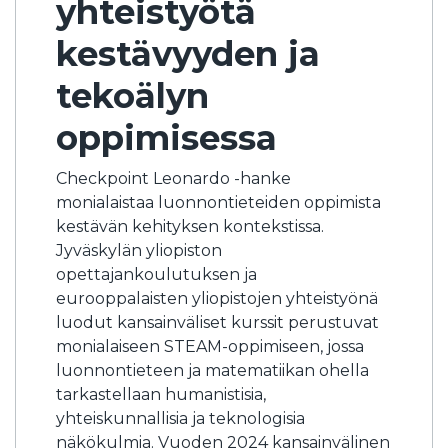
yhteistyötä
kestävyyden ja
tekoälyn
oppimisessa
Checkpoint Leonardo -hanke
monialaistaa luonnontieteiden oppimista
kestävän kehityksen kontekstissa.
Jyväskylän yliopiston
opettajankoulutuksen ja
eurooppalaisten yliopistojen yhteistyönä
luodut kansainväliset kurssit perustuvat
monialaiseen STEAM-oppimiseen, jossa
luonnontieteen ja matematiikan ohella
tarkastellaan humanistisia,
yhteiskunnallisia ja teknologisia
näkökulmia. Vuoden 2024 kansainvälinen