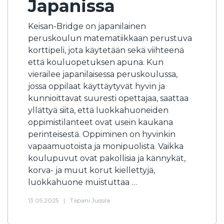
Japanissa
Keisan-Bridge on japanilainen
peruskoulun matematiikkaan perustuva
korttipeli, jota käytetään sekä viihteenä
että kouluopetuksen apuna. Kun
vierailee japanilaisessa peruskoulussa,
jossa oppilaat käyttäytyvät hyvin ja
kunnioittavat suuresti opettajaa, saattaa
yllättyä siitä, että luokkahuoneiden
oppimistilanteet ovat usein kaukana
perinteisestä. Oppiminen on hyvinkin
vapaamuotoista ja monipuolista. Vaikka
koulupuvut ovat pakollisia ja kännykät,
korva- ja muut korut kiellettyjä,
luokkahuone muistuttaa …
13.05.2025
|
Tapani Jussila