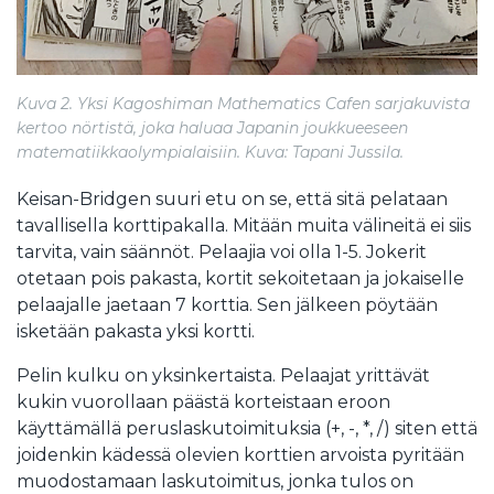
Kuva 2. Yksi Kagoshiman Mathematics Cafen sarjakuvista
kertoo nörtistä, joka haluaa Japanin joukkueeseen
matematiikkaolympialaisiin. Kuva: Tapani Jussila.
Keisan-Bridgen suuri etu on se, että sitä pelataan
tavallisella korttipakalla. Mitään muita välineitä ei siis
tarvita, vain säännöt. Pelaajia voi olla 1-5. Jokerit
otetaan pois pakasta, kortit sekoitetaan ja jokaiselle
pelaajalle jaetaan 7 korttia. Sen jälkeen pöytään
isketään pakasta yksi kortti.
Pelin kulku on yksinkertaista. Pelaajat yrittävät
kukin vuorollaan päästä korteistaan eroon
käyttämällä peruslaskutoimituksia (+, -, *, /) siten että
joidenkin kädessä olevien korttien arvoista pyritään
muodostamaan laskutoimitus, jonka tulos on