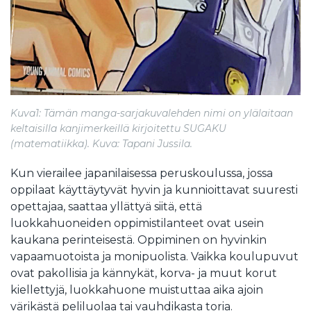
Kuva1: Tämän manga-sarjakuvalehden nimi on ylälaitaan
keltaisilla kanjimerkeillä kirjoitettu SUGAKU
(matematiikka). Kuva: Tapani Jussila.
Kun vierailee japanilaisessa peruskoulussa, jossa
oppilaat käyttäytyvät hyvin ja kunnioittavat suuresti
opettajaa, saattaa yllättyä siitä, että
luokkahuoneiden oppimistilanteet ovat usein
kaukana perinteisestä. Oppiminen on hyvinkin
vapaamuotoista ja monipuolista. Vaikka koulupuvut
ovat pakollisia ja kännykät, korva- ja muut korut
kiellettyjä, luokkahuone muistuttaa aika ajoin
värikästä peliluolaa tai vauhdikasta toria.