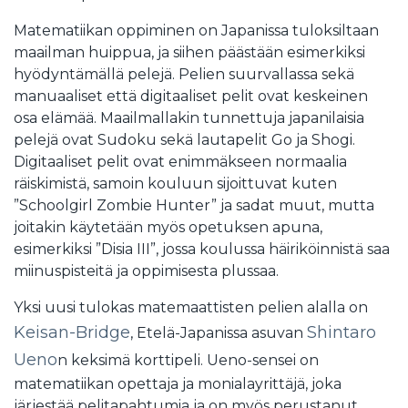
Matematiikan oppiminen on Japanissa tuloksiltaan
maailman huippua, ja siihen päästään esimerkiksi
hyödyntämällä pelejä. Pelien suurvallassa sekä
manuaaliset että digitaaliset pelit ovat keskeinen
osa elämää. Maailmallakin tunnettuja japanilaisia
pelejä ovat Sudoku sekä lautapelit Go ja Shogi.
Digitaaliset pelit ovat enimmäkseen normaalia
räiskimistä, samoin kouluun sijoittuvat kuten
”Schoolgirl Zombie Hunter” ja sadat muut, mutta
joitakin käytetään myös opetuksen apuna,
esimerkiksi ”Disia III”, jossa koulussa häiriköinnistä saa
miinuspisteitä ja oppimisesta plussaa.
Yksi uusi tulokas matemaattisten pelien alalla on
Keisan-Bridge
Shintaro
, Etelä-Japanissa asuvan
Ueno
n keksimä korttipeli. Ueno-sensei on
matematiikan opettaja ja monialayrittäjä, joka
järjestää pelitapahtumia ja on myös perustanut