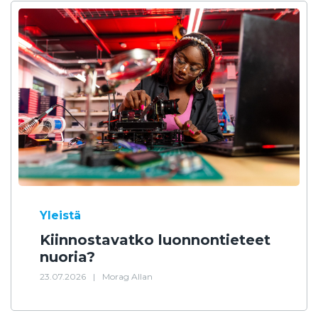
Yleistä
Kiinnostavatko luonnontieteet
nuoria?
23.07.2026
|
Morag Allan