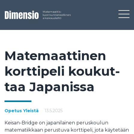
Ma­te­maat­ti­nen
kort­ti­pe­li kou­kut­
taa Ja­pa­nis­sa
Opetus
Yleistä
13.5.2025
Keisan-Bridge on japanilainen peruskoulun
matematiikkaan perustuva korttipeli, jota käytetään