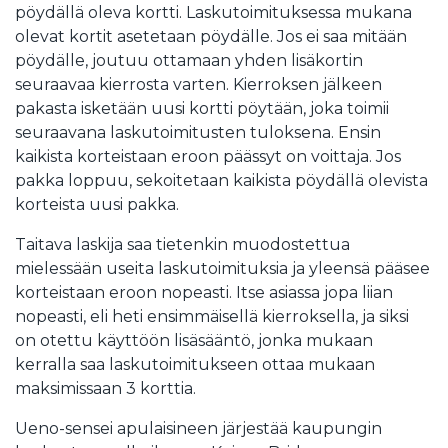
pöydällä oleva kortti. Laskutoimituksessa mukana
olevat kortit asetetaan pöydälle. Jos ei saa mitään
pöydälle, joutuu ottamaan yhden lisäkortin
seuraavaa kierrosta varten. Kierroksen jälkeen
pakasta isketään uusi kortti pöytään, joka toimii
seuraavana laskutoimitusten tuloksena. Ensin
kaikista korteistaan eroon päässyt on voittaja. Jos
pakka loppuu, sekoitetaan kaikista pöydällä olevista
korteista uusi pakka.
Taitava laskija saa tietenkin muodostettua
mielessään useita laskutoimituksia ja yleensä pääsee
korteistaan eroon nopeasti. Itse asiassa jopa liian
nopeasti, eli heti ensimmäisellä kierroksella, ja siksi
on otettu käyttöön lisäsääntö, jonka mukaan
kerralla saa laskutoimitukseen ottaa mukaan
maksimissaan 3 korttia.
Ueno-sensei apulaisineen järjestää kaupungin