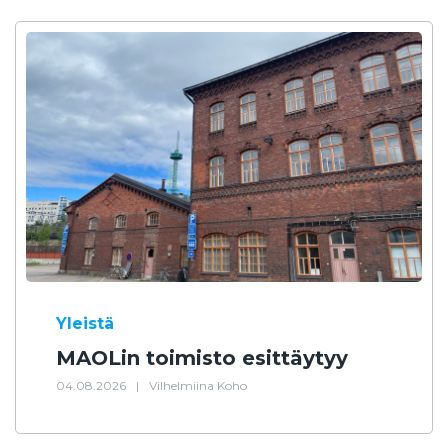
Yleistä
MAOLin toimisto esittäytyy
04.08.2026
|
Vilhelmiina Koho