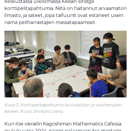
keskustassa ulkoilmassa Keisan-Bridge
korttipelitapahtumia. Niitä on haitannut arvaamaton
ilmasto, ja sateet, jopa taifuunit ovat estäneet usein
nämä peliharrastajien massatapaamiset.
Kuva 3. Korttipelitapahtuma koululaisten ja vanhempien
kesken. Kuva: Shintaro Ueno.
Kun itse vierailin Kagoshiman Mathematics Cafessa
joulukuussa 2024, pääsin pelaamaan itse mestarin