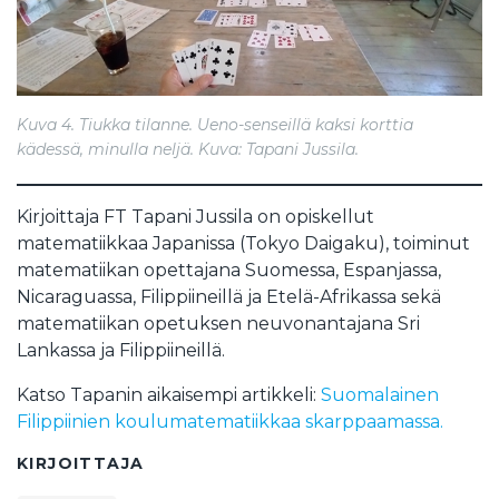
Kuva 4. Tiukka tilanne. Ueno-senseillä kaksi korttia
kädessä, minulla neljä. Kuva: Tapani Jussila.
Kirjoittaja FT Tapani Jussila on opiskellut
matematiikkaa Japanissa (Tokyo Daigaku), toiminut
matematiikan opettajana Suomessa, Espanjassa,
Nicaraguassa, Filippiineillä ja Etelä-Afrikassa sekä
matematiikan opetuksen neuvonantajana Sri
Lankassa ja Filippiineillä.
Katso Tapanin aikaisempi artikkeli:
Suomalainen
Filippiinien koulumatematiikkaa skarppaamassa.
KIRJOITTAJA