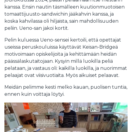
kanssa. Ensin nautin täsmälleen kuutionmuotoisen
tomaattijuusto-sandwichin jääkahvin kanssa, ja
koska kahvilassa oli hiljaista, sain mahdollisuuden
peliin. Ueno-san jakoi kortit.
Pelin kuluessa Ueno-sensei kertoili, että opettajat
useissa peruskouluissa käyttävät Keisan-Bridgeä
motivoimaan opiskelijoita ja kehittämään heidän
päässälaskutaitojaan. Kysyin millä luokilla peliä
pelataan, ja vastaus oli: kaikilla luokilla, ja nuorimmat
pelaajat ovat viisivuotiaita. Myös aikuiset pelaavat.
Meidän pelimme kesti melko kauan, puolisen tuntia,
ennen kuin voittaja löytyi.