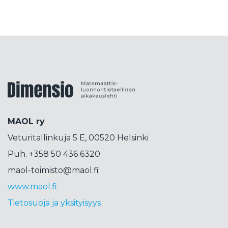
kokeellisuus
kolumni
konepsykologia
koodaus
korkeakoulutus
korttipeli
korttitemppu
kosini
kosmetiikka
koulujärjestelmä
koulutus
koulutuspäivät
koulutuspolitiikka
kouluvierailu
kubitti
Dimensiolehti
kuunsirppi
kuva
kvanttimekaniikka
kvanttiteknologia
kvanttitietokone
MAOL ry
lähdekritiikki
lähikehityksen vyöhyke
Veturitallinkuja 5 E, 00520 Helsinki
lahjakkuus
laskenta
liikettä
Liittokokous
Puh. +358 50 436 6320
lops
lukeminen
lukio
lukujono
lukutaito
maol-toimisto@maol.fi
lukuvinkkejä
LUMA
luma-aineet
www.maol.fi
luonnontiede
luonnotieteet
Tietosuoja ja yksityisyys
maailmankaikkeus
magneettimomentti