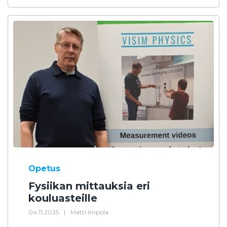
Opetus
Fysiikan mittauksia eri
kouluasteille
04.11.2025
|
Matti Impola