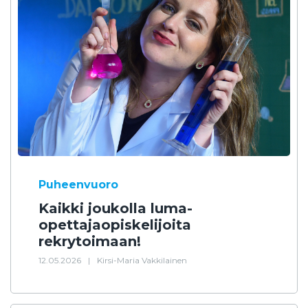
Puheenvuoro
Kaikki joukolla luma-
opettajaopiskelijoita
rekrytoimaan!
12.05.2026
|
Kirsi-Maria Vakkilainen