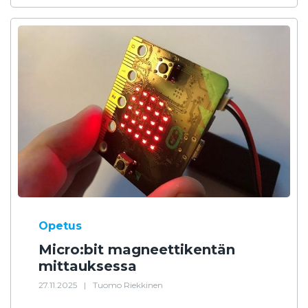
Opetus
Micro:bit magneettikentän
mittauksessa
27.11.2025
|
Tuomo Riekkinen