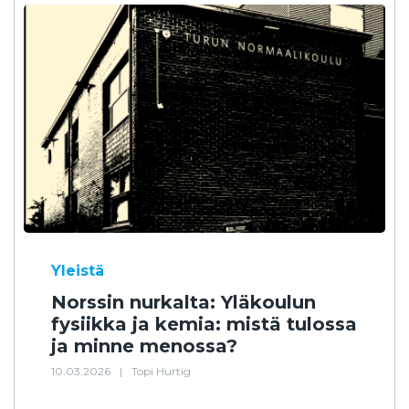
Yleistä
Norssin nurkalta: Yläkoulun
fysiikka ja kemia: mistä tulossa
ja minne menossa?
10.03.2026
|
Topi Hurtig