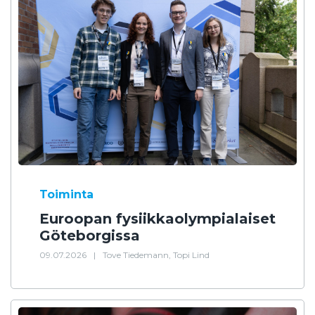
Toiminta
Euroopan fysiikkaolympialaiset
Göteborgissa
09.07.2026
|
Tove Tiedemann, Topi Lind