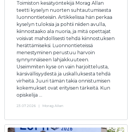
Toimiston kesätyöntekijä Morag Allan
teetti kyselyn nuorten suhtautumisesta
luonnontieteisiin. Artikkelissa hän perkaa
kyselyn tuloksia ja pohtii niiden avulla,
kiinnostaako ala nuoria, ja mitä opettajat
voisivat mahdollisesti tehdä kiinnostuksen
herättämiseksi. Luonnontieteissä
menestyminen perustuu harvoin
synnynnäiseen lahjakkuuteen.
Useimmiten kyse on vain harjoittelusta,
kärsivällisyydestä ja uskalluksesta tehdä
virheitä. Juuri tämän takia onnistumisen
kokemukset ovat erityisen tärkeitä. Kun
opiskelija …
23.07.2026
|
Morag Allan