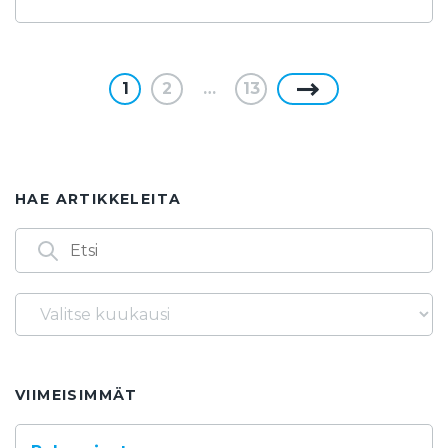
1
2
…
13
HAE ARTIKKELEITA
Arkistot
Löydät artikkeleita myös seuraavilla
avainsanoilla
14.3.
1986
2. asteen yhtälö
2025
2026
VIIMEISIMMÄT
3. asteen yhtälö
40-vuotta
60-lukujärjestelmä
90 vuotta
90-vuotta
abitti2
affiinikuvaus