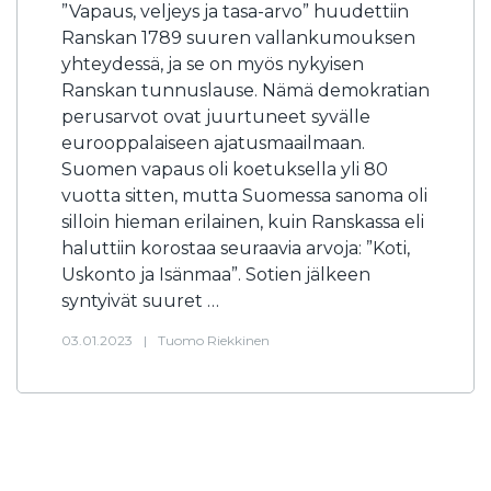
”Vapaus, veljeys ja tasa-arvo” huudettiin
Ranskan 1789 suuren vallankumouksen
yhteydessä, ja se on myös nykyisen
Ranskan tunnuslause. Nämä demokratian
perusarvot ovat juurtuneet syvälle
eurooppalaiseen ajatusmaailmaan.
Suomen vapaus oli koetuksella yli 80
vuotta sitten, mutta Suomessa sanoma oli
silloin hieman erilainen, kuin Ranskassa eli
haluttiin korostaa seuraavia arvoja: ”Koti,
Uskonto ja Isänmaa”. Sotien jälkeen
syntyivät suuret …
03.01.2023
|
Tuomo Riekkinen