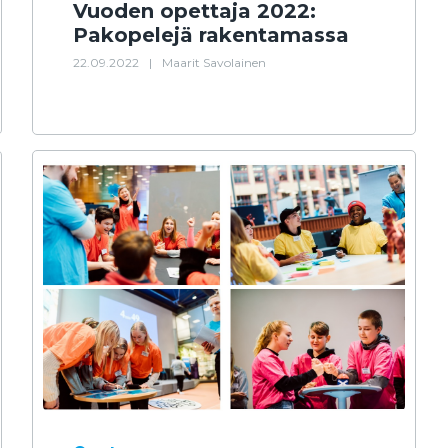
Vuoden opettaja 2022:
Pakopelejä rakentamassa
22.09.2022
|
Maarit Savolainen