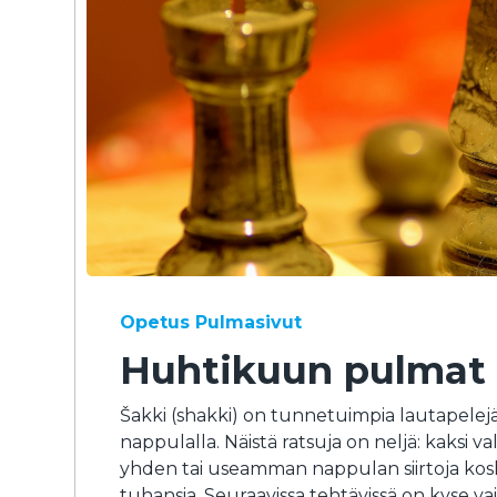
Opetus
Pulmasivut
Huhtikuun pulmat 2
Šakki (shakki) on tunnetuimpia lautapelej
nappulalla. Näistä ratsuja on neljä: kaksi 
yhden tai useamman nappulan siirtoja kosk
tuhansia. Seuraavissa tehtävissä on kyse va