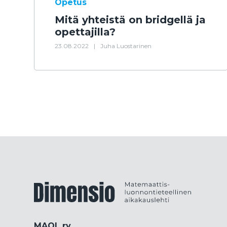
Opetus
Mitä yhteistä on bridgellä ja
opettajilla?
23.08.2022
|
Juha Luostarinen
Dimensiolehti
MAOL ry