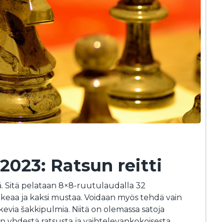
023: Ratsun reitti
ä. Sitä pelataan 8×8-ruutulaudalla 32
valkeaa ja kaksi mustaa. Voidaan myös tehdä vain
evia šakkipulmia. Niitä on olemassa satoja
in yhdestä ratsusta ja vaihtelevankokoisesta