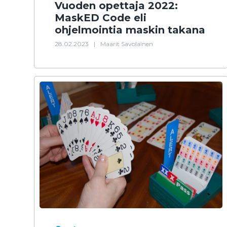
Vuoden opettaja 2022:
MaskED Code eli
ohjelmointia maskin takana
28.02.2023
|
Maarit Savolainen