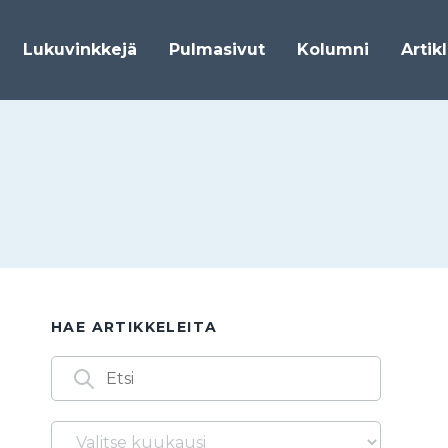
Lukuvinkkejä
Pulmasivut
Kolumni
Artik
HAE ARTIKKELEITA
Arkistot
Löydät artikkeleita myös seuraavilla