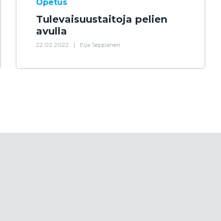
Opetus
Tulevaisuustaitoja pelien
avulla
22.02.2022
|
Eija Seppänen