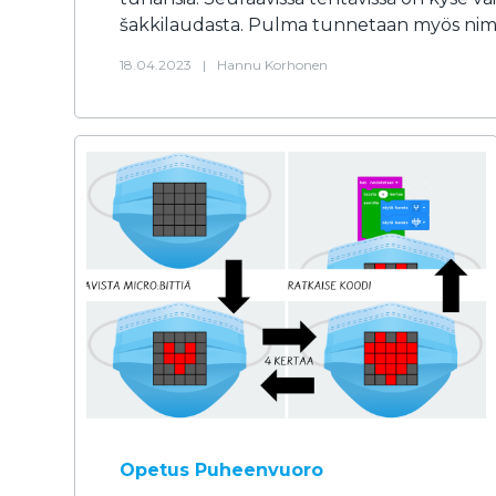
šakkilaudasta. Pulma tunnetaan myös nimell
18.04.2023
|
Hannu Korhonen
Opetus
Puheenvuoro