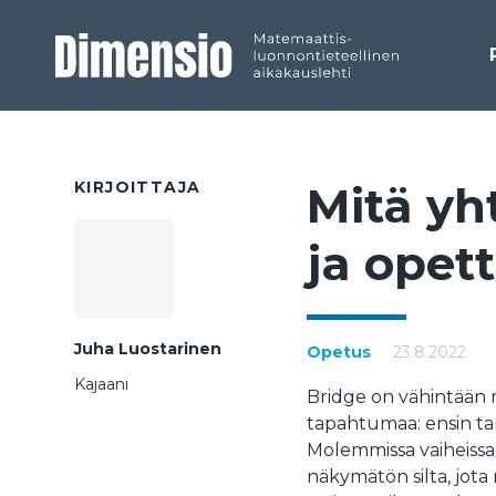
KIRJOITTAJA
Mi­tä yh­
ja opet­ta
Juha Luostarinen
Opetus
23.8.2022
Kajaani
Bridge on vähintään ne
tapahtumaa: ensin tar
Molemmissa vaiheissa
näkymätön silta, jota