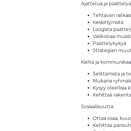
Ajattelua ja päättelyä
Tehtävän ratkai
Keskittymistä
Loogista päätte
Valikoivaa muisti
Päättelykykyä
Strategian muutt
Kieltä ja kommunikaat
Selittämistä ja 
Mukana ryhmäke
Kysyy oleellisia
Kehittää rakentav
Sosiaalisuutta:
Ottaa osaa, kuun
Kehittää parisu