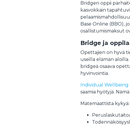
Bridgen oppii parhaite
kasvokkain tapahtuvill
pelaamismahdollisuuk
Base Online (BBO), jos
osallistumismaksut o
Bridge ja oppila
Opettajien on hyvä tie
useilla elämän aloilla
bridgeä osaava opettaj
hyvinvointia.
Individual Wellbeing
saamia hyötyjä. Nämä
Matemaattista kykyä:
Peruslaskutaito
Todennäköisyysl