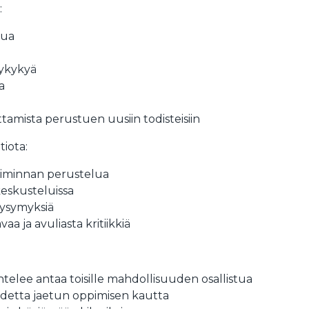
:
sua
lykykyä
a
amista perustuen uusiin todisteisiin
iota:
toiminnan perustelua
skusteluissa
 kysymyksiä
aa ja avuliasta kritiikkiä
telee antaa toisille mahdollisuuden osallistua
hdetta jaetun oppimisen kautta