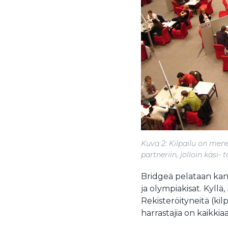
Kuva 2: Kilpailu on men
partneriin, jolloin käsi
Bridgeä pelataan kan
ja olympiakisat. Kyllä
Rekisteröityneitä (ki
harrastajia on kaikkia