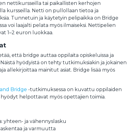
n nettikursseilla tai paikallisten kerhojen
a kursseilla. Netti on pullollaan tietoa ja
sia. Tunnetuin ja käytetyin pelipaikka on Bridge
sa voi laajalti pelata myös ilmaiseksi. Nettipelien
vat 1–2 euron luokkaa.
at
tää, että bridge auttaa oppilaita opiskeluissa ja
. Näistä hyödyistä on tehty tutkimuksiakin ja jokainen
a allekirjoittaa mainitut asiat. Bridge lisää myös
 and Bridge
-tutkimuksessa on kuvattu oppilaiden
 hyödyt helpottavat myös opettajien toimia.
a: yhteen- ja vähennyslasku
askentaa ja varmuutta