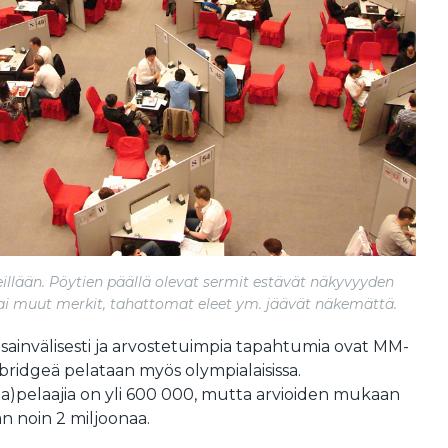
eillään. Pöytien päällä olevat sermit estävät näkyvyyden
- tai muut merkit, tahattomat eleet ym. jäävät näkemättä.
sainvälisesti ja arvostetuimpia tapahtumia ovat MM-
, bridgeä pelataan myös olympialaisissa.
lpa)pelaajia on yli 600 000, mutta arvioiden mukaan
an noin 2 miljoonaa.