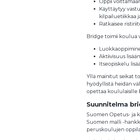
Oppii voittamaan
Käyttäytyy vastu
kilpailuetiikkaa 
Ratkaisee ristiriit
Bridge toimii koulua 
Luokkaoppiminen
Aktiivisuus lisää
Itseopiskelu lisä
​​Yllä mainitut seikat 
hyödyllistä heidän väl
opettaa koululaisille 
Suunnitelma bri
Suomen Opetus- ja ku
Suomen malli -hankkee
peruskoulujen oppila