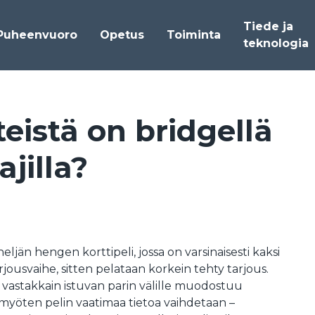
Tiede ja
Puheenvuoro
Opetus
Toiminta
teknologia
teis­tä on brid­gel­lä
­jil­la?
ljän hengen korttipeli, jossa on varsinaisesti kaksi
jousvaihe, sitten pelataan korkein tehty tarjous.
 vastakkain istuvan parin välille muodostuu
 myöten pelin vaatimaa tietoa vaihdetaan –