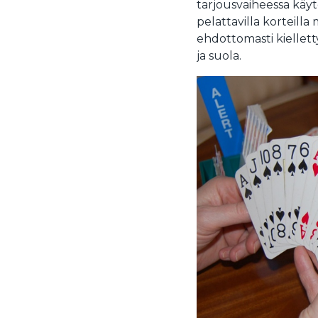
tarjousvaiheessa käyte
pelattavilla korteilla
ehdottomasti kielletty
ja suola.