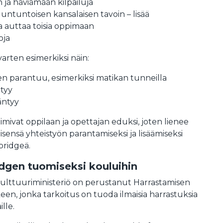
 ja häviämään kilpailuja
untuntoisen kansalaisen tavoin – lisää
ja auttaa toisia oppimaan
oja
varten esimerkiksi näin:
 parantuu, esimerkiksi matikan tunneilla
ntyy
äntyy
toimivat oppilaan ja opettajan eduksi, joten lienee
isensä yhteistyön parantamiseksi ja lisäämiseksi
bridgeä.
dgen tuomiseksi kouluihin
lttuuriministeriö on perustanut Harrastamisen
n, jonka tarkoitus on tuoda ilmaisia harrastuksia
ille.