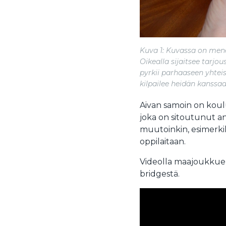
Kuva 1: Kuvassa on mene
Oikealla sijaitsee tarjou
pyrkii parhaaseen yhtei
kilpailee heidän kanssa
Aivan samoin on koulu
joka on sitoutunut a
muutoinkin, esimerkik
oppilaitaan.
Videolla maajoukkuep
bridgestä.