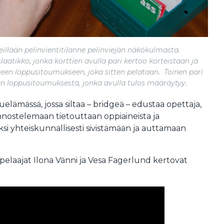
illään pelinvientitilanne pelinviejän näkökulmasta.
slaatikko, jonka korttien avulla pari kertoo korteistaan ja
seen loppusitoumukseen, joka sitten pelataan. Toinen pari
an loppusitoumuksesta, jonka avulla tulos määräytyy.
elämässä, jossa siltaa – bridgeä – edustaa opettaja,
nnostelemaan tietouttaan oppiaineista ja
si yhteiskunnallisesti sivistämään ja auttamaan
elaajat Ilona Vänni ja Vesa Fagerlund kertovat