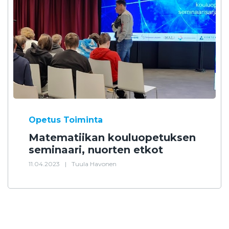
Opetus
Toiminta
Matematiikan kouluopetuksen
seminaari, nuorten etkot
11.04.2023
|
Tuula Havonen