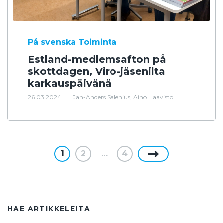
På svenska
Toiminta
Estland-medlemsafton på
skottdagen, Viro-jäsenilta
karkauspäivänä
26.03.2024
|
Jan-Anders Salenius, Aino Haavisto
1
2
…
4
HAE ARTIKKELEITA