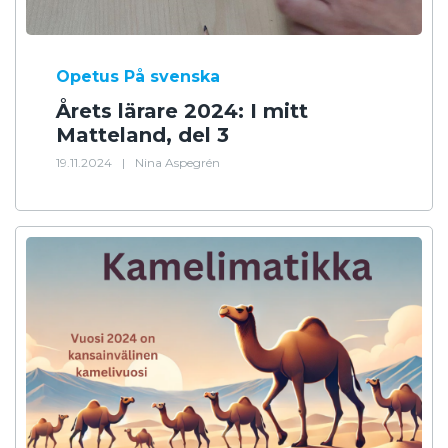
Opetus
På svenska
Årets lärare 2024: I mitt
Matteland, del 3
19.11.2024
|
Nina Aspegrén