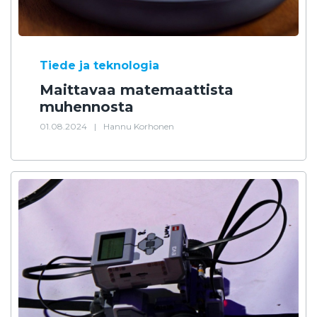
Tiede ja teknologia
Maittavaa matemaattista
muhennosta
01.08.2024
|
Hannu Korhonen