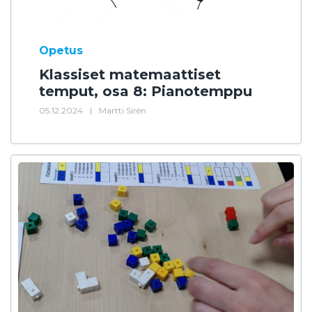
Opetus
Klassiset matemaattiset
temput, osa 8: Pianotemppu
05.12.2024
|
Martti Sirén