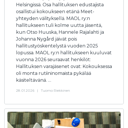
Helsingissä. Osa hallituksen edustajista
osallistui kokoukseen etänä Meet-
yhteyden välityksellä. MAOL ry:n
hallitukseen tuli kolme uutta jäsentä,
kun Otso Huuska, Hannele Rajalahti ja
Johanna Nygård jäivät pois
hallitustyöskentelystä vuoden 2025
lopussa. MAOL ry:n hallitukseen kuuluvat
vuonna 2026 seuraavat henkilöt:
Hallituksen varajäsenet ovat: Kokouksessa
oli monta rutiininomaista pykälää
käsiteltävänä. …
28.01.2026
|
Tuomo Riekkinen