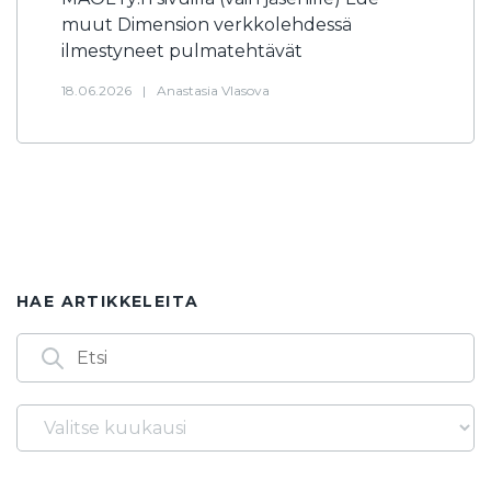
muut Dimension verkkolehdessä
ilmestyneet pulmatehtävät
18.06.2026
|
Anastasia Vlasova
HAE ARTIKKELEITA
Arkistot
Löydät artikkeleita myös seuraavilla
avainsanoilla
14.3.
1986
2. asteen yhtälö
2025
2026