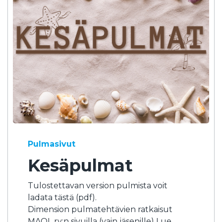
Pulmasivut
Kesäpulmat
Tulostettavan version pulmista voit
ladata tästä (pdf).
Dimension pulmatehtävien ratkaisut
MAOL ry:n sivuilla (vain jäsenille) Lue