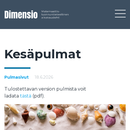
Ke­sä­pul­mat
Pulmasivut
18.6.2026
Tulostettavan version pulmista voit
ladata
tästä
(pdf).