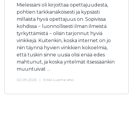
Mielessäni oli kirjoittaa opettajuudesta,
pohtien tarkkanäköisesti ja kypsästi
millaista hyvä opettajuus on. Sopivissa
kohdissa − luonnollisesti ilman ilmeistä
tyrkyttämistä − olisin tarjonnut hyviä
vinkkejä. Kuitenkin, koska internet on jo
niin täynnä hyvien vinkkien kokoelmia,
että tuskin sinne uusia olisi enää edes
mahtunut, ja koska yritelmät itsessäänkin
muuntuivat …
02.09.2025
|
Erkki Luoma-aho