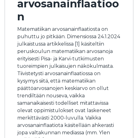
arvosanainflaatioo
n
Matematiikan arvosanainflaatiosta on
puhuttu jo pitkään. Dimensiossa 24.1.2024
julkaistussa artikkelissa [1] käsiteltiin
peruskoulun matematiikan arvosanoja
erityisesti Pisa- ja Karvi-tutkimusten
tuoreimpien julkaisujen näkökulmasta.
Tiivistetysti arvosanainflaatiossa on
kysymys siitä, että matematiikan
päättöarvosanojen keskiarvo on ollut
trendiltään nouseva, vaikka
samanaikaisesti todelliset mitattavissa
olevat oppimistulokset ovat laskeneet
merkittävästi 2000-luvulla. Vaikka
arvosanainflaatiota käsitellään ahkerasti
jopa valtakunnan mediassa (mm. Ylen