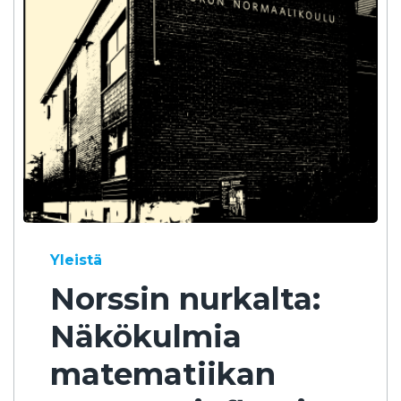
Yleistä
Nors­sin nur­kal­ta:
Näkökulmia
matematiikan