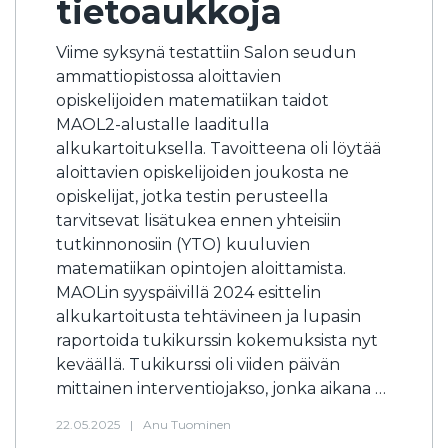
tietoaukkoja
Viime syksynä testattiin Salon seudun
ammattiopistossa aloittavien
opiskelijoiden matematiikan taidot
MAOL2-alustalle laaditulla
alkukartoituksella. Tavoitteena oli löytää
aloittavien opiskelijoiden joukosta ne
opiskelijat, jotka testin perusteella
tarvitsevat lisätukea ennen yhteisiin
tutkinnonosiin (YTO) kuuluvien
matematiikan opintojen aloittamista.
MAOLin syyspäivillä 2024 esittelin
alkukartoitusta tehtävineen ja lupasin
raportoida tukikurssin kokemuksista nyt
keväällä. Tukikurssi oli viiden päivän
mittainen interventiojakso, jonka aikana …
22.05.2025
|
Anu Tuominen