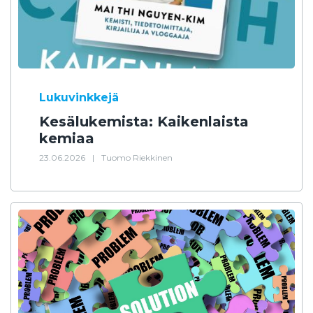
Lukuvinkkejä
Kesälukemista: Kaikenlaista
kemiaa
23.06.2026
|
Tuomo Riekkinen