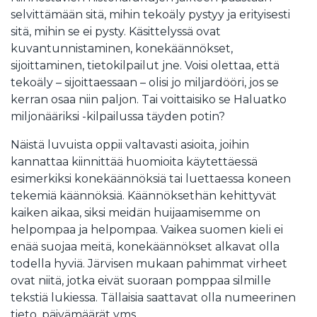
selvittämään sitä, mihin tekoäly pystyy ja erityisesti
sitä, mihin se ei pysty. Käsittelyssä ovat
kuvantunnistaminen, konekäännökset,
sijoittaminen, tietokilpailut jne. Voisi olettaa, että
tekoäly – sijoittaessaan – olisi jo miljardööri, jos se
kerran osaa niin paljon. Tai voittaisiko se Haluatko
miljonääriksi -kilpailussa täyden potin?
Näistä luvuista oppii valtavasti asioita, joihin
kannattaa kiinnittää huomioita käytettäessä
esimerkiksi konekäännöksiä tai luettaessa koneen
tekemiä käännöksiä. Käännöksethän kehittyvät
kaiken aikaa, siksi meidän huijaamisemme on
helpompaa ja helpompaa. Vaikea suomen kieli ei
enää suojaa meitä, konekäännökset alkavat olla
todella hyviä. Järvisen mukaan pahimmat virheet
ovat niitä, jotka eivät suoraan pomppaa silmille
tekstiä lukiessa. Tällaisia saattavat olla numeerinen
tieto, päivämäärät yms.