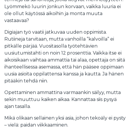
Lyömmekö luurin jonkun korvaan, vaikka luuria ei
ole ollut käytössä aikoihin ja monta muuta
vastaavaa?
Digiajan työ vaatii jatkuvaa uuden oppimista.
Rutiineja tarvitaan, mutta vanhoilla ”kalvoilla” ei
pitkälle pärjää. Vuositasolla työtehtävien
uusiutumistahti on noin 12 prosenttia. Vaikka itse ei
aikoisikaan vaihtaa ammattia tai alaa, opettaja on siitä
ihanteellisessa asemassa, että hän pääsee oppimaan
uusia asioita oppilattensa kanssa ja kautta. Ja hänen
pitääkin tehdä niin.
Opettaminen ammattina varmaankin säilyy, mutta
sekin muuttuu kaiken aikaa. Kannattaa siis pysyä
ajan tasalla.
Mikä olikaan sellainen yksi asia, johon tekoäly ei pysty
– vielä: paidan viikkaaminen.