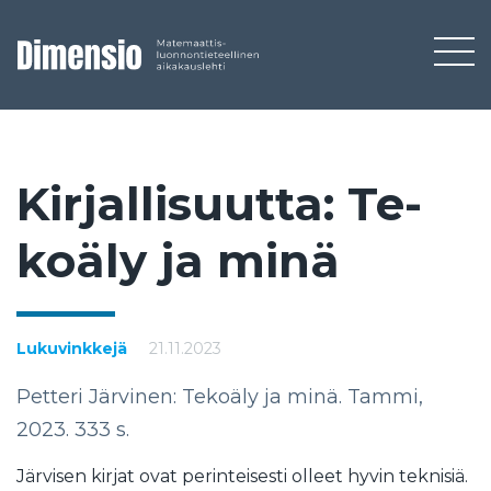
Kir­jal­li­suut­ta: Te­
koä­ly ja mi­nä
Lukuvinkkejä
21.11.2023
Petteri Järvinen: Tekoäly ja minä. Tammi,
2023. 333 s.
Järvisen kirjat ovat perinteisesti olleet hyvin teknisiä.