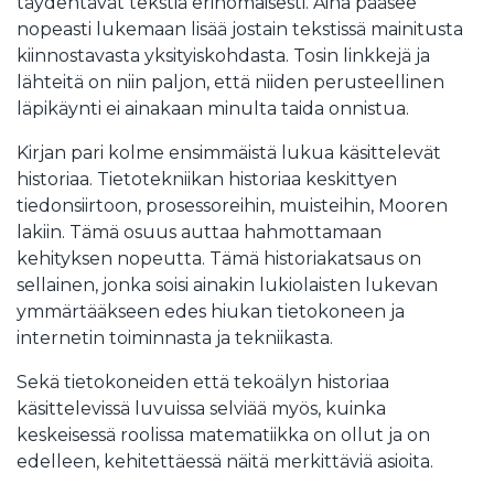
täydentävät tekstiä erinomaisesti. Aina pääsee
nopeasti lukemaan lisää jostain tekstissä mainitusta
kiinnostavasta yksityiskohdasta. Tosin linkkejä ja
lähteitä on niin paljon, että niiden perusteellinen
läpikäynti ei ainakaan minulta taida onnistua.
Kirjan pari kolme ensimmäistä lukua käsittelevät
historiaa. Tietotekniikan historiaa keskittyen
tiedonsiirtoon, prosessoreihin, muisteihin, Mooren
lakiin. Tämä osuus auttaa hahmottamaan
kehityksen nopeutta. Tämä historiakatsaus on
sellainen, jonka soisi ainakin lukiolaisten lukevan
ymmärtääkseen edes hiukan tietokoneen ja
internetin toiminnasta ja tekniikasta.
Sekä tietokoneiden että tekoälyn historiaa
käsittelevissä luvuissa selviää myös, kuinka
keskeisessä roolissa matematiikka on ollut ja on
edelleen, kehitettäessä näitä merkittäviä asioita.