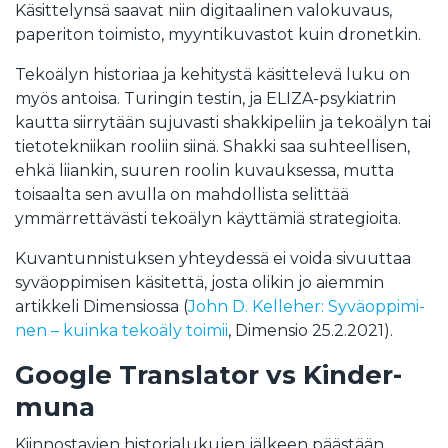
Käsittelynsä saavat niin digitaalinen valokuvaus,
paperiton toimisto, myyntikuvastot kuin dronetkin.
Tekoälyn historiaa ja kehitystä käsittelevä luku on
myös antoisa. Turingin testin, ja ELIZA-psykiatrin
kautta siirrytään sujuvasti shakkipeliin ja tekoälyn tai
tietotekniikan rooliin siinä. Shakki saa suhteellisen,
ehkä liiankin, suuren roolin kuvauksessa, mutta
toisaalta sen avulla on mahdollista selittää
ymmärrettävästi tekoälyn käyttämiä strategioita.
Kuvantunnistuksen yhteydessä ei voida sivuuttaa
syväoppimisen käsitettä, josta olikin jo aiemmin
artikkeli Dimensiossa (
John D. Kel­le­her: Sy­väop­pi­mi­
nen – kuin­ka te­koä­ly toi­mii
, Dimensio 25.2.2021).
Google Translator vs Kinder-
muna
Kiinnostavien historialukujen jälkeen päästään