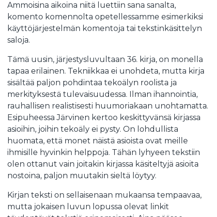
Ammoisina aikoina niitä luettiin sana sanalta,
komento komennolta opetellessamme esimerkiksi
käyttöjärjestelmän komentoja tai tekstinkäsittelyn
saloja.
Tämä uusin, järjestysluvultaan 36. kirja, on monella
tapaa erilainen. Tekniikkaa ei unohdeta, mutta kirja
sisältää paljon pohdintaa tekoälyn roolista ja
merkityksestä tulevaisuudessa. Ilman ihannointia,
rauhallisen realistisesti huumoriakaan unohtamatta.
Esipuheessa Järvinen kertoo keskittyvänsä kirjassa
asioihin, joihin tekoäly ei pysty. On lohdullista
huomata, että monet näistä asioista ovat meille
ihmisille hyvinkin helppoja. Tähän lyhyeen tekstiin
olen ottanut vain joitakin kirjassa käsiteltyjä asioita
nostoina, paljon muutakin sieltä löytyy.
Kirjan teksti on sellaisenaan mukaansa tempaavaa,
mutta jokaisen luvun lopussa olevat linkit