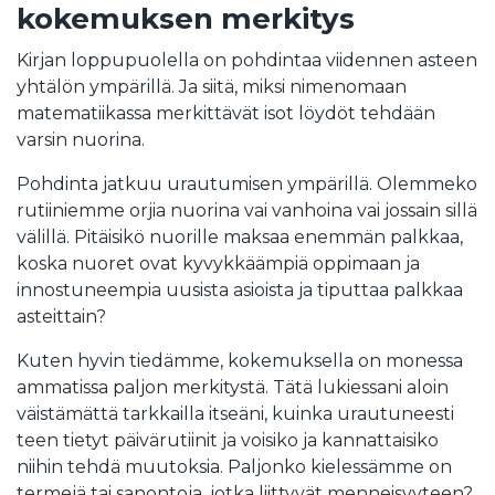
kokemuksen merkitys
Kirjan loppupuolella on pohdintaa viidennen asteen
yhtälön ympärillä. Ja siitä, miksi nimenomaan
matematiikassa merkittävät isot löydöt tehdään
varsin nuorina.
Pohdinta jatkuu urautumisen ympärillä. Olemmeko
rutiiniemme orjia nuorina vai vanhoina vai jossain sillä
välillä. Pitäisikö nuorille maksaa enemmän palkkaa,
koska nuoret ovat kyvykkäämpiä oppimaan ja
innostuneempia uusista asioista ja tiputtaa palkkaa
asteittain?
Kuten hyvin tiedämme, kokemuksella on monessa
ammatissa paljon merkitystä. Tätä lukiessani aloin
väistämättä tarkkailla itseäni, kuinka urautuneesti
teen tietyt päivärutiinit ja voisiko ja kannattaisiko
niihin tehdä muutoksia. Paljonko kielessämme on
termejä tai sanontoja, jotka liittyvät menneisyyteen?