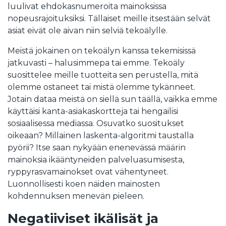
luulivat ehdokasnumeroita mainoksissa
nopeusrajoituksiksi. Tällaiset meille itsestään selvät
asiat eivät ole aivan niin selviä tekoälylle.
Meistä jokainen on tekoälyn kanssa tekemisissä
jatkuvasti – halusimmepa tai emme. Tekoäly
suosittelee meille tuotteita sen perustella, mitä
olemme ostaneet tai mistä olemme tykänneet.
Jotain dataa meistä on siellä sun täällä, vaikka emme
käyttäisi kanta-asiakaskortteja tai hengailisi
sosiaalisessa mediassa. Osuvatko suositukset
oikeaan? Millainen laskenta-algoritmi taustalla
pyörii? Itse saan nykyään enenevässä määrin
mainoksia ikääntyneiden palveluasumisesta,
ryppyrasvamainokset ovat vähentyneet.
Luonnollisesti koen näiden mainosten
kohdennuksen menevän pieleen.
Negatiiviset ikälisät ja