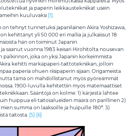
koostettua hyvinkin monimutkaisia kappaleita. Myös
elutekniikat ja paperin leikkaustekniikat usein
ameihin kuuluvaksi
[1]
.
 on tehnyt tunnetuksi japanilainen Akira Yoshizawa,
n kehittänyt yli 50 000 eri mallia ja julkaissut 18
ansioista hän on toiminut Japanin
 ja saanut vuonna 1983 keisari Hirohitolta nousevan
n palkinnon, joka on yksi Japanin korkeimmista
kira kehitti märkäpaperi-taittotekniikan, jolloin
mpaa paperia ohuen riisipaperin sijaan. Origameista
, mutta tämä on mahdollistanut myös pyöreämmät
ssa. 1900-luvulla kehitettiin myös matemaattiset
tekniikkaan. Sääntöjä on kolme: 1) kärjestä lähtee
in huippua eli taitosalueiden määrä on parillinen 2)
lmien summa on laaksoille ja huipuille 180°. 3)
istä taitosta.
[5]
[6]