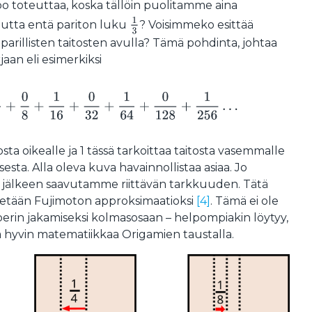
po toteuttaa, koska tällöin puolitamme aina
1
3
Mutta entä pariton luku
? Voisimmeko esittää
parillisten taitosten avulla? Tämä pohdinta, johtaa
an eli esimerkiksi
0
2
+
1
4
+
0
8
+
1
16
+
0
32
+
1
64
+
0
128
+
1
256
…
tosta oikealle ja 1 tässä tarkoittaa taitosta vasemmalle
sesta. Alla oleva kuva havainnollistaa asiaa. Jo
jälkeen saavutamme riittävän tarkkuuden. Tätä
tetään Fujimoton approksimaatioksi
[4]
. Tämä ei ole
rin jakamiseksi kolmasosaan – helpompiakin löytyy,
a hyvin matematiikkaa Origamien taustalla.