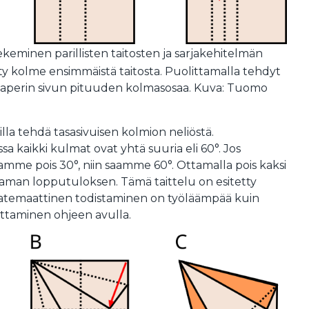
ekeminen parillisten taitosten ja sarjakehitelmän
tty kolme ensimmäistä taitosta. Puolittamalla tehdyt
 paperin sivun pituuden kolmasosaa. Kuva: Tuomo
lla tehdä tasasivuisen kolmion neliöstä.
sa kaikki kulmat ovat yhtä suuria eli 60°. Jos
mme pois 30°, niin saamme 60°. Ottamalla pois kaksi
man lopputuloksen. Tämä taittelu on esitetty
atemaattinen todistaminen on työläämpää kuin
ttaminen ohjeen avulla.