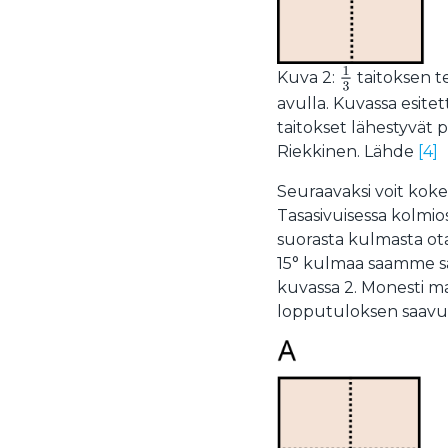
1
3
Kuva 2:
taitoksen t
avulla. Kuvassa esite
taitokset lähestyvät
Riekkinen. Lähde
[4]
Seuraavaksi voit kokei
Tasasivuisessa kolmios
suorasta kulmasta ota
15° kulmaa saamme sa
kuvassa 2. Monesti m
lopputuloksen saavu