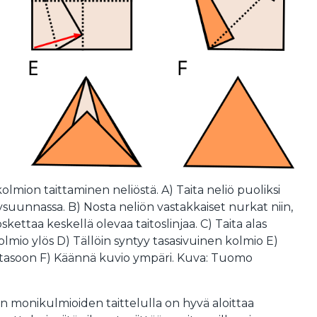
olmion taittaminen neliöstä. A) Taita neliö puoliksi
ysuunnassa. B) Nosta neliön vastakkaiset nurkat niin,
kettaa keskellä olevaa taitoslinjaa. C) Taita alas
olmio ylös D) Tällöin syntyy tasasivuinen kolmio E)
tasoon F) Käännä kuvio ympäri. Kuva: Tuomo
ten monikulmioiden taittelulla on hyvä aloittaa