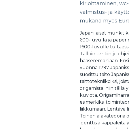
kirjoittaminen, wc
valmistus- ja käytt
mukana myös Eur
Japanilaiset munkit kä
600-luvulla ja paperin 
1600-luvulle tultaess
Tällöin tehtiin jo ohje
hääseremoniaan. Ens
vuonna 1797 Japanissa
suosittu taito Japanis
taittotekniikoiksi, jo
origamista, niin tällä
kuviota. Origamiharra
esimerkiksi toimintaor
liikkumaan. Lentävä 
Toinen alakategoria o
identtisiä kappaleita y