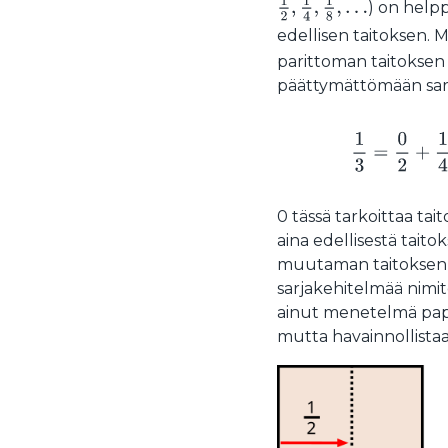
1
2
,
1
4
,
1
8
,
…
) on help
edellisen taitoksen. 
parittoman taitoksen 
päättymättömään sarja
1
3
=
0 tässä tarkoittaa tai
aina edellisestä taitok
muutaman taitoksen 
sarjakehitelmää nimi
ainut menetelmä pape
mutta havainnollista