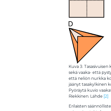
Kuva 3: Tasasivuisen k
sekä vaaka- että pyst
että neliön nurkka kos
jäänyt tasakylkinen k
Pyöräytä kuvio vaaka
Riekkinen. Lähde
[2]
Erilaisten säännöllis