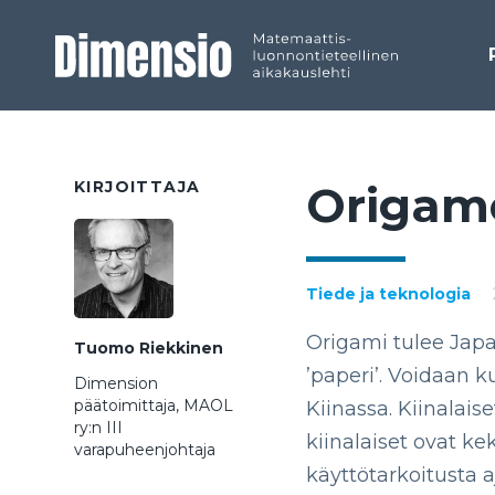
KIRJOITTAJA
Ori­ga­m
Tiede ja teknologia
Origami tulee Japa
Tuomo Riekkinen
’paperi’. Voidaan k
Dimension
päätoimittaja, MAOL
Kiinassa. Kiinalais
ry:n III
kiinalaiset ovat ke
varapuheenjohtaja
käyttötarkoitusta 