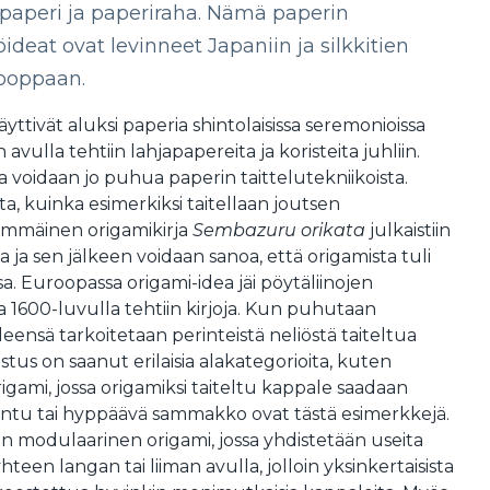
-paperi ja paperiraha. Nämä paperin
öideat ovat levinneet Japaniin ja silkkitien
ooppaan.
yttivät aluksi paperia shintolaisissa seremonioissa
avulla tehtiin lahjapapereita ja koristeita juhliin.
a voidaan jo puhua paperin taittelutekniikoista.
ita, kuinka esimerkiksi taitellaan joutsen
immäinen origamikirja
Sembazuru orikata
julkaistiin
 ja sen jälkeen voidaan sanoa, että origamista tuli
sa. Euroopassa origami-idea jäi pöytäliinojen
ista 1600-luvulla tehtiin kirjoja. Kun puhutaan
 yleensä tarkoitetaan perinteistä neliöstä taiteltua
stus on saanut erilaisia alakategorioita, kuten
igami, jossa origamiksi taiteltu kappale saadaan
lintu tai hyppäävä sammakko ovat tästä esimerkkejä.
n modulaarinen origami, jossa yhdistetään useita
hteen langan tai liiman avulla, jolloin yksinkertaisista