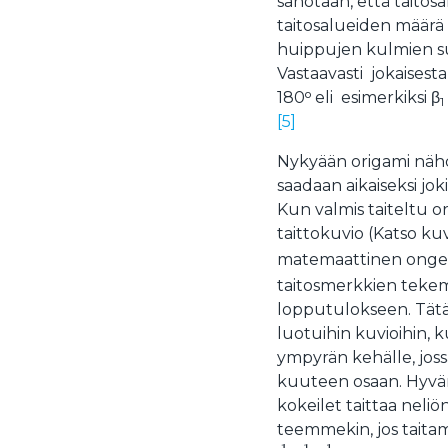
sanotaan, että taitosa
taitosalueiden määrä o
huippujen kulmien su
Vastaavasti jokaises
180ᵒ eli esimerkiksi β
1
[5]
Nykyään origami nähdä
saadaan aikaiseksi jo
Kun valmis taiteltu o
taittokuvio (Katso ku
matemaattinen ongelma
taitosmerkkien tekem
lopputulokseen. Tätä 
luotuihin kuvioihin, 
ympyrän kehälle, jos
kuuteen osaan. Hyvän
kokeilet taittaa neli
teemmekin, jos taitam