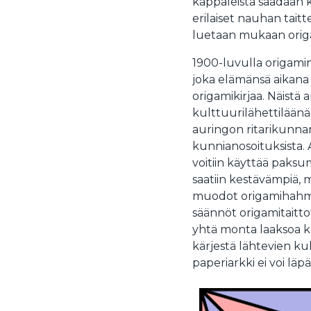
kappaleista saadaan 
erilaiset nauhan taitt
luetaan mukaan orig
1900-luvulla origamin
joka elämänsä aikana o
origamikirjaa. Näistä 
kulttuurilähettiläänä
auringon ritarikunna
kunnianosoituksista. A
voitiin käyttää paksu
saatiin kestävämpiä
muodot origamihahmoi
säännöt origamitaitto
yhtä monta laaksoa ku
kärjestä lähtevien ku
paperiarkki ei voi läpä