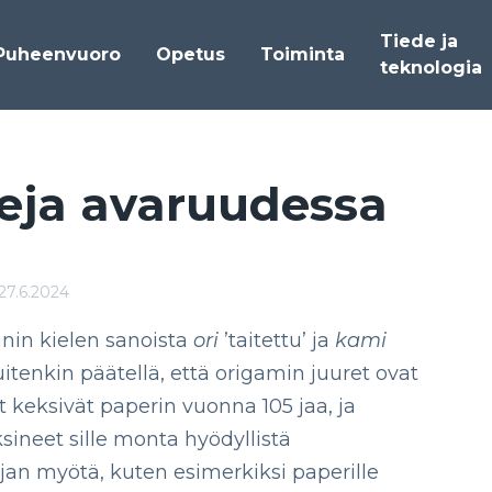
Tiede ja
Puheenvuoro
Opetus
Toiminta
teknologia
e­ja ava­ruu­des­sa
27.6.2024
nin kielen sanoista
ori
’taitettu’ ja
kami
uitenkin päätellä, että origamin juuret ovat
et keksivät paperin vuonna 105 jaa, ja
ksineet sille monta hyödyllistä
ajan myötä, kuten esimerkiksi paperille