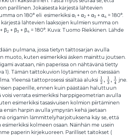
rkki on kaksivärinen. Tästä myös seuraa se, että
n parillinen. Jokaisesta kärjestä lähtevien
mma on 180° eli esimerkiksi α
+ α
+ α
+ α
= 180°.
1
2
3
4
ta kärjestä lähtevien laaksojen kulmien summa on
+ β
+ β
+ β
= 180°. Kuva: Tuomo Riekkinen. Lähde
2
3
4
än pulmana, jossa tietyn taittosarjan avulla
kin muoto, kuten esimerkiksi äsken mainittu joutsen.
rigami avataan, niin paperissa on nähtävänä tietty
va 1). Tämän taittokuvion löytäminen on itsessään
1
2
,
1
3
,
1
4
. Yleensä taittoprosessi sisältää aluksi
jne.
isen paperille, ennen kuin päästään haluttuun
voisi verrata esimerkiksi harppigeometrian avulla
kuten esimerkiksi tasasivuisen kolmion piirtäminen
sa ensin harpin avulla ympyrän kehä jaetaan
ä origamin lämmittelyharjoituksena käy se, että
ön esimerkiksi kolmeen osaan. Näinhän me usein
me paperin kirjekuoreen. Parilliset taitokset (