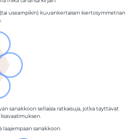
lä mikä tahansa kirjain.
su (tai useampikin) kuusinkertaisen kiertosymmetrian
.
ävän sanakkoon sellaisia ratkaisuja, jotka täyttävät
lisävaatimuksen.
ielä laajempaan sanakkoon.