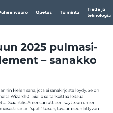
Tiede ja
Puheenvuoro
Opetus
Toiminta
teknologia
uun 2025 pul­ma­si­
­le­ment – sa­nak­ko
nin kielen sana, jota ei sanakirjoista löydy. Se on
meltä Wizard101. Siellä se tarkoittaa loitsua
että. Scientific American otti sen käyttöön omien
lmeisesti sanan ”spell” toisen, tavaamiseen liittyvän