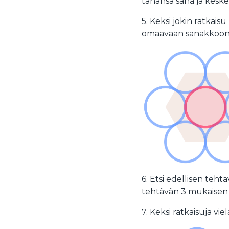
tahansa sana ja keskel
5. Keksi jokin ratkai
omaavaan sanakkoon
6. Etsi edellisen teht
tehtävän 3 mukaisen 
7. Keksi ratkaisuja v