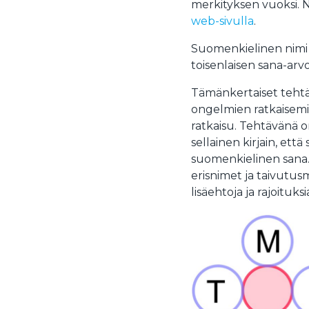
merkityksen vuoksi. N
web-sivulla
.
Suomenkielinen nimi v
toisenlaisen sana-arv
Tämänkertaiset tehtä
ongelmien ratkaisemis
ratkaisu. Tehtävänä 
sellainen kirjain, ett
suomenkielinen sana.
erisnimet ja taivutus
lisäehtoja ja rajoituksi