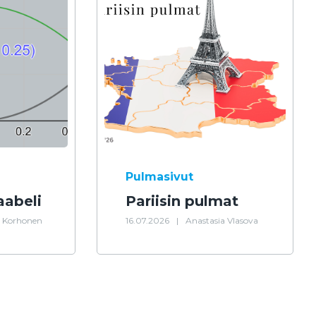
Pulmasivut
aabeli
Pariisin pulmat
 Korhonen
16.07.2026
|
Anastasia Vlasova