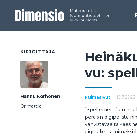
KIRJOITTAJA
Hei­nä­k
vu: spel
Hannu Korhonen
Pulmasivut
15.7.2025
Orimattila
”Spellement” on englan
peräisin digipelistä ni
vahvistavaa taikaesin
digipeliensä nimeksi i