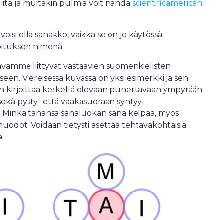
iitä ja muitakin pulmia voit nähdä
scientificamerican
oisi olla sanakko, vaikka se on jo käytössä
oituksen nimenä.
vämme liittyvät vastaavien suomenkielisten
een. Viereisessä kuvassa on yksi esimerkki ja sen
on kirjoittaa keskellä olevaan punertavaan ympyrään
ä sekä pysty- että vaakasuoraan syntyy
 Minkä tahansa sanaluokan sana kelpaa, myös
muodot. Voidaan tietysti asettaa tehtäväkohtaisia
a.