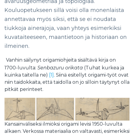
avaruusgeometriaa ja topologiaa.
Kouluopetukseen sillä voisi olla monenlaista
annettavaa myös siksi, että se ei noudata
tiukkoja ainerajoja, vaan yhteys esimerkiksi
kuvataiteeseen, maantietoon ja historiaan on
ilmeinen.
Vanhin säilynyt origamiohjeita sisältävä kirja on
1700-luvulta:
Senbazuru orikata
(Tuhat kurkea ja
kuinka taitella ne)
[1]
. Siinä esitellyt origami-työt ovat
niin taidokkaita, että taidolla on jo silloin täytynyt olla
pitkät perinteet.
Kansainväliseksi ilmiöksi origami levisi 1950-luvulta
alkaen. Verkossa materiaalia on valtavasti, esimerkiksi