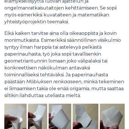
elämyksellisyyttä luovan ajattelun ja
ongelmanratkaisutaitojen kehittämiseen. Se sopii
myös esimerkiksi kuvataiteen ja matematiikan
yhteistyöprojektin teemaksi.
Eikä kaiken tarvitse aina olla oikeaoppista ja kovin
monimutkaista. Esimerkiksi säännöllinen viisikulmio
syntyy ilman harppia tai astelevyä pelkästä
paperinauhasta, työ joka sopii tavallisenkin
geometriantunnin lomaan joko välipalaksi tai
konkreettisen näkökulman antavaksi
toiminnalliseksi tehtäväksi. Ja paperinauhasta
päästään
Möbiuksen renkaaseen
, minkä tekeminen
ei liimaamisen takia ole enää origamia, mutta saattaa
siltikin ilahduttaa uteliasta mieltä.