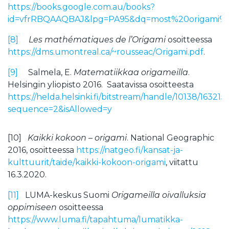
https://books.google.com.au/books?
id=vfrRBQAAQBAJ&lpg=PA95&dq=most%20origami%2
[8]
Les mathématiques de l’Origami
osoitteessa
https://dms.umontreal.ca/~rousseac/Origami.pdf
.
[9]
Salmela, E.
Matematiikkaa origameilla
.
Helsingin yliopisto 2016. Saatavissa osoitteesta
https://helda.helsinki.fi/bitstream/handle/10138/1632
sequence=2&isAllowed=y
[10]
Kaikki kokoon – origami
. National Geographic
2016, osoitteessa
https://natgeo.fi/kansat-ja-
kulttuurit/taide/kaikki-kokoon-origami
, viitattu
16.3.2020.
[11]
LUMA-keskus Suomi
Origameilla oivalluksia
oppimiseen
osoitteessa
https://www.luma.fi/tapahtuma/lumatikka-