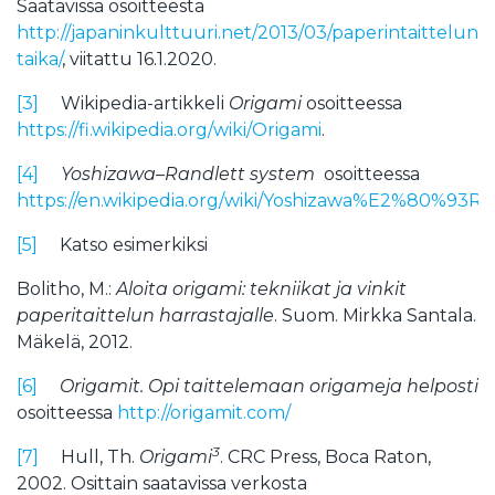
Saatavissa osoitteesta
http://japaninkulttuuri.net/2013/03/paperintaittelun-
taika/
, viitattu 16.1.2020.
[3]
Wikipedia-artikkeli
Origami
osoitteessa
https://fi.wikipedia.org/wiki/Origami
.
[4]
Yoshizawa–Randlett system
osoitteessa
https://en.wikipedia.org/wiki/Yoshizawa%E2%80%93R
[5]
Katso esimerkiksi
Bolitho, M.:
Aloita origami: tekniikat ja vinkit
paperitaittelun harrastajalle
. Suom. Mirkka Santala.
Mäkelä, 2012.
[6]
Origamit. Opi taittelemaan origameja helposti
osoitteessa
http://origamit.com/
3
[7]
Hull, Th.
Origami
. CRC Press, Boca Raton,
2002. Osittain saatavissa verkosta