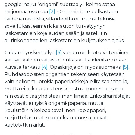
google-haku ”origami” tuottaa yli kolme sataa
miljoonaa osumaa
[2]
. Origami ei ole pelkästään
taideharrastusta, sillä ideoilla on monia teknisiä
sovelluksia, esimerkiksi auton turvatyynyn
laskostamien kojelaudan sisään ja satelliitin
aurinkopaneelien laskostamien kuljetuksen ajaksi.
Origamityöskentelyä
[3]
varten on luotu yhtenäinen
kansainvälinen sanasto, jonka avulla ideoita voidaan
kuvata tarkasti
[4]
. Opaskirjoja on myös suomeksi
[5]
.
Puhdasoppisten origamien tekemiseen käytetään
vain neliönmuotoisia paperiarkkeja. Niitä saa taitella,
mutta ei leikata. Jos teos koostuu monesta osasta,
niin osat pitää yhdistää ilman liimaa. Erikoisharrastajat
käyttävät erityistä origami-paperia, mutta
koulutöihin kelpaa tavallinen kopiopaperi,
harjoitteluun jätepaperiksi menossa olevat
käytetytkin arkit.