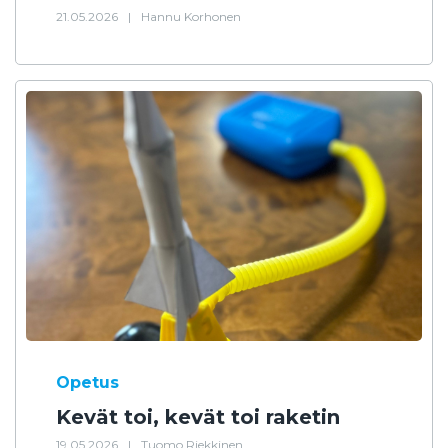
21.05.2026
|
Hannu Korhonen
Opetus
Kevät toi, kevät toi raketin
19.05.2026
|
Tuomo Riekkinen