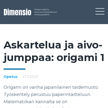
As­kar­te­lua ja ai­vo­
jump­paa: ori­ga­mi 1
Opetus
27.3.2020
Origami on vanha japanilainen taidemuoto.
Työskentely perustuu paperintaitteluun.
Matematiikan kannalta se on