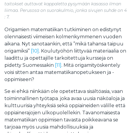
taitokset auttavat kappaletta pysymään kasassa ilman
liimaa. Perusosa on suorakulmio, jonka sivujen suhde on 4
: 7.
Origamien matematiikan tutkiminen on edistynyt
olennaisesti viimeisen kolmenkymmenen vuoden
aikana. Nyt sanotaankin, että ”mikä tahansa taipuu
origamiksi”
[10]
. Koulutyöhön liittyvää materiaalia on
laadittu ja opettajille tarkoitettuja kursseja on
pidetty Suomessakin
[11]
. Mitä origamityöskentely
voisi sitten antaa matematiikanopetukseen ja -
oppimiseen?
Se ei ehkä niinkään ole opetettava sisältöasia, vaan
toiminnallinen työtapa. joka avaa uusia näköaloja ja
kulttuurisia yhteyksiä sekä oppiaineiden välille että
oppiainerajojen ulkopuolellekin. Tavanomaisesta
matematiikan oppimisen tavasta poikkeavana se
tarjoaa myös uusia mahdollisuuksia ja