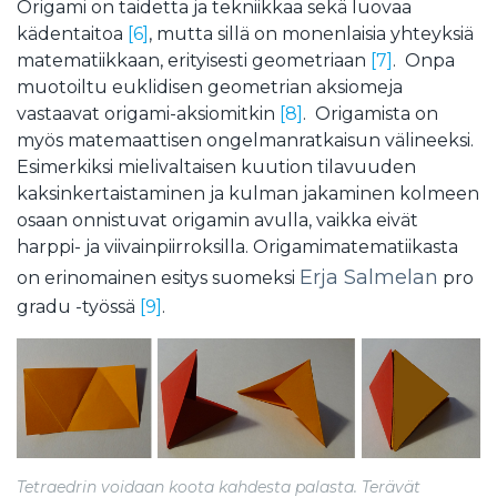
Origami on taidetta ja tekniikkaa sekä luovaa
kädentaitoa
[6]
, mutta sillä on monenlaisia yhteyksiä
matematiikkaan, erityisesti geometriaan
[7]
. Onpa
muotoiltu euklidisen geometrian aksiomeja
vastaavat origami-aksiomitkin
[8]
. Origamista on
myös matemaattisen ongelmanratkaisun välineeksi.
Esimerkiksi mielivaltaisen kuution tilavuuden
kaksinkertaistaminen ja kulman jakaminen kolmeen
osaan onnistuvat origamin avulla, vaikka eivät
harppi- ja viivainpiirroksilla. Origamimatematiikasta
Erja Salmelan
on erinomainen esitys suomeksi
pro
gradu -työssä
[9]
.
Tetraedrin voidaan koota kahdesta palasta. Terävät