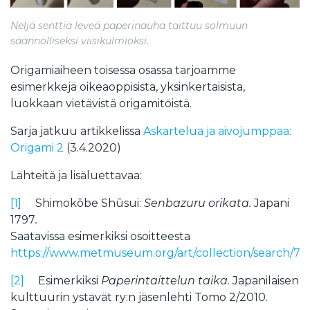
Neljä senttiä leveä paperinauha taittuu solmuun
säännölliseksi viisikulmioksi.
Origamiaiheen toisessa osassa tarjoamme
esimerkkejä oikeaoppisista, yksinkertaisista,
luokkaan vietävistä origamitöistä.
Sarja jatkuu artikkelissa
Askartelua ja aivojumppaa:
Origami 2
(3.4.2020)
Lähteitä ja lisäluettavaa:
[1]
Shimokōbe Shūsui:
Senbazuru orikata.
Japani
1797
.
Saatavissa esimerkiksi osoitteesta
https://www.metmuseum.org/art/collection/search/78
[2]
Esimerkiksi
Paperintaittelun taika
. Japanilaisen
kulttuurin ystävät ry:n jäsenlehti Tomo 2/2010.