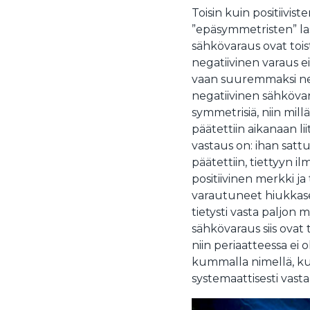
Toisin kuin positiivist
”epäsymmetristen” las
sähkövaraus ovat tois
negatiivinen varaus ei
vaan suuremmaksi negat
negatiivinen sähkövar
symmetrisiä, niin mil
päätettiin aikanaan li
vastaus on: ihan sat
päätettiin, tiettyyn il
positiivinen merkki ja
varautuneet hiukkaset
tietysti vasta paljon
sähkövaraus siis ovat
niin periaatteessa ei
kummalla nimellä, kun
systemaattisesti vast