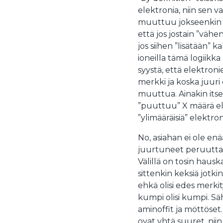
elektronia, niin sen 
muuttuu jokseenkin epä
että jos jostain ”vähe
jos siihen ”lisätään” k
ioneilla tämä logiikka
syystä, että elektron
merkki ja koska juuri 
muuttua. Ainakin itse m
”puuttuu” X määrä ele
”ylimääräisiä” elektron
No, asiahan ei ole en
juurtuneet peruuttama
Välillä on tosin hausk
sittenkin keksiä jotki
ehkä olisi edes merkit
kumpi olisi kumpi. Säh
aminoffit ja möttöse
ovat yhtä suuret, nii