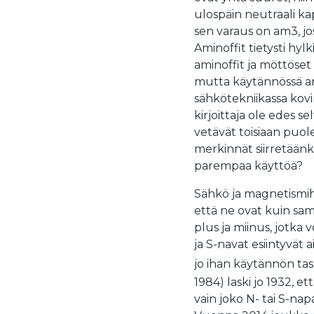
ulospäin neutraali ka
sen varaus on am3, jo
Aminoffit tietysti hy
aminoffit ja möttöset 
mutta käytännössä amin
sähkötekniikassa kovi
kirjoittaja ole edes s
vetävät toisiaan puol
merkinnät siirretäänki
parempaa käyttöä?
Sähkö ja magnetismihan
että ne ovat kuin sam
plus ja miinus, jotka v
ja S-navat esiintyvät a
jo ihan käytännön taso
1984) laski jo 1932, e
vain joko N- tai S-na