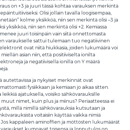
varaus on +3 ja juuri tässä kohtaa varauksen merkintä
intuitiiviseksi. Olisi jollain tavalla loogisempaa,
nnetään” kolme yksikköä, niin sen merkintä olisi –3 ja
aksi yksikköä, niin sen merkintä olisi +2. Kemiassa
 menee juuri toisinpäin vain siitä onnettomasta
ien varaukselle sattui tulemaan tuo negatiivinen
elektronit ovat niitä hiukkasia, joiden lukumäärä voi
iellän asian niin, että positiiviselta ionilta
ktroneja ja negatiivisella ionilla on Y määrä
eja.
ää autettavissa ja nykyiset merkinnät ovat
ttomasti fysiikkaan ja kemiaan jo aikaa sitten.
a leikkiä ajatuksella, voisiko sähkövarauksille
n muut nimet, kuin plus ja miinus? Periaatteessa ei
ystä, millä nimillä sähkövarauksia kutsutaan ja
kövarauksista voitaisiin käyttää vaikka nimiä
t. Jos kappaleen aminoffien ja möttösten lukumäärät
n varaukset kumoavat toisensa ja lopputulos on