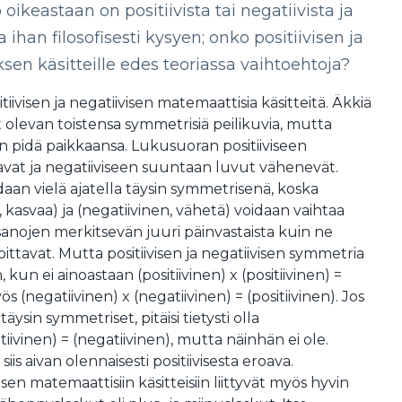
ikeastaan on positiivista tai negatiivista ja
a ihan filosofisesti kysyen; onko positiivisen ja
sen käsitteille edes teoriassa vaihtoehtoja?
tiivisen ja negatiivisen matemaattisia käsitteitä. Äkkiä
 olevan toistensa symmetrisiä peilikuvia, mutta
 pidä paikkaansa. Lukusuoran positiiviseen
vat ja negatiiviseen suuntaan luvut vähenevät.
an vielä ajatella täysin symmetrisenä, koska
n, kasvaa) ja (negatiivinen, vähetä) voidaan vaihtaa
sanojen merkitsevän juuri päinvastaista kuin ne
ittavat. Mutta positiivisen ja negatiivisen symmetria
 kun ei ainoastaan (positiivinen) x (positiivinen) =
ös (negatiivinen) x (negatiivinen) = (positiivinen). Jos
äysin symmetriset, pitäisi tietysti olla
tiivinen) = (negatiivinen), mutta näinhän ei ole.
siis aivan olennaisesti positiivisesta eroava.
visen matemaattisiin käsitteisiin liittyvät myös hyvin