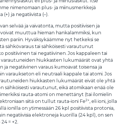
vähennyslaskut eli plus- ja miinuslaskut. Itse
mme nimenomaan plus- ja miinusmerkkejä
 (+) ja negatiivista (–).
van selvää ja vaivatonta, mutta positiivisen ja
et voivat muuttua hieman hankalammiksi, kun
usten pariin. Hyväksykäämme nyt hetkeksi se
ttä sähkövaraus tai sähköisesti varautunut
o positiivinen tai negatiivinen. Jos kappaleen tai
i varautuneiden hiukkasten lukumäärät ovat yhtä
nen ja negatiivinen varaus kumoavat toisensa ja
n varaukseton eli neutraali kappale tai atomi. Jos
varautuneiden hiukkasten lukumäärät eivät ole yhtä
on sähköisesti varautunut, eikä atomikaan enää ole
simerkiksi rauta-atomi on menettänyt (tai ilomielin
2+
ktroniaan siitä on tullut rauta-ioni Fe
, eli ioni, jolla
lä ionilla on ytimessään 26 kpl positiivista protonia,
n negatiivisia elektroneja kuorilla (24 kpl), on sen
 24 = +2.