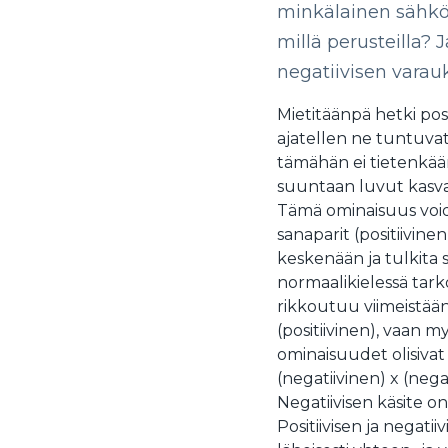
minkälainen sähkö o
millä perusteilla? J
negatiivisen varauk
Mietitäänpä hetki posi
ajatellen ne tuntuvat
tämähän ei tietenkään
suuntaan luvut kasva
Tämä ominaisuus voida
sanaparit (positiivine
keskenään ja tulkita 
normaalikielessä tarko
rikkoutuu viimeistään,
(positiivinen), vaan my
ominaisuudet olisivat t
(negatiivinen) x (nega
Negatiivisen käsite on 
Positiivisen ja negatii