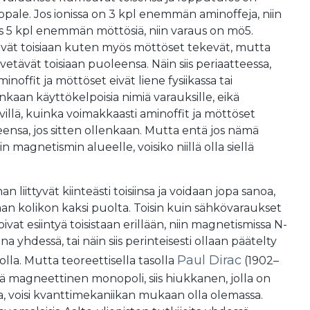
ppale. Jos ionissa on 3 kpl enemmän aminoffeja, niin
s 5 kpl enemmän möttösiä, niin varaus on mö5.
lkivät toisiaan kuten myös möttöset tekevät, mutta
vetävät toisiaan puoleensa. Näin siis periaatteessa,
offit ja möttöset eivät liene fysiikassa tai
nkaan käyttökelpoisia nimiä varauksille, eikä
elvillä, kuinka voimakkaasti aminoffit ja möttöset
eensa, jos sitten ollenkaan. Mutta entä jos nämä
n magnetismin alueelle, voisiko niillä olla siellä
 liittyvät kiinteästi toisiinsa ja voidaan jopa sanoa,
an kolikon kaksi puolta. Toisin kuin sähkövaraukset
oivat esiintyä toisistaan erillään, niin magnetismissa N-
ina yhdessä, tai näin siis perinteisesti ollaan päätelty
Paul Dirac
lla. Mutta teoreettisella tasolla
(1902–
ttä magneettinen monopoli, siis hiukkanen, jolla on
pa, voisi kvanttimekaniikan mukaan olla olemassa.