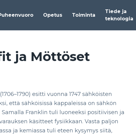
Tiede ja
Puheenvuoro
Opetus
Toiminta
teknologia
it ja Möt­tö­set
(1706–1790) esitti vuonna 1747 sähköisten
ksi, että sähköisissä kappaleissa on sähkön
 Samalla Franklin tuli luoneeksi positiivisen ja
varauksen käsitteet fysiikkaan. Vasta paljon
sa ja kemiassa tuli eteen kysymys siitä,