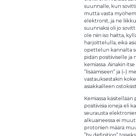
suunnalle, kun sovitt
mutta vasta myöhemmin 
elektronit, ja ne lii
suunnaksi oli jo sovit
ole niin iso haitta, ky
harjoittelulla, eikä a
opettelun kannalta 
pidän positiiviselle j
kemiassa. Ainakin itse 
”lisäämiseen” ja (–) 
vastauksestakin kokee
asiakkailleen ostoksist
Kemiassa käsitellään pa
positiivisia ioneja eli
seurausta elektroni
alkuaineessa ei muutu
protonien määrä muu
”by definition” toisek