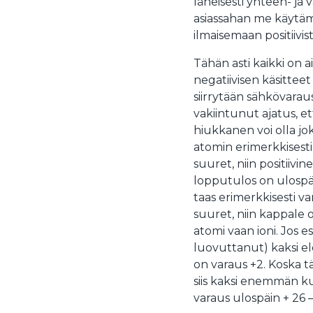
läheisesti yhteen- ja 
asiassahan me käytä
ilmaisemaan positiivista
Tähän asti kaikki on ai
negatiivisen käsitte
siirrytään sähkövara
vakiintunut ajatus, e
hiukkanen voi olla jok
atomin erimerkkisest
suuret, niin positiivi
lopputulos on ulospäi
taas erimerkkisesti 
suuret, niin kappale 
atomi vaan ioni. Jos e
luovuttanut) kaksi ele
on varaus +2. Koska täl
siis kaksi enemmän kui
varaus ulospäin + 26 –