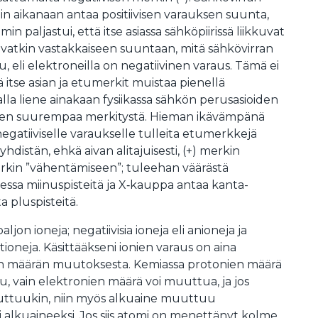
iin aikanaan antaa positiivisen varauksen suunta,
paljastui, että itse asiassa sähköpiirissä liikkuvat
kkuvatkin vastakkaiseen suuntaan, mitä sähkövirran
tu, eli elektroneilla on negatiivinen varaus. Tämä ei
llä itse asian ja etumerkit muistaa pienellä
sialla liene ainakaan fysiikassa sähkön perusasioiden
sen suurempaa merkitystä. Hieman ikävämpänä
a negatiiviselle varaukselle tulleita etumerkkejä
yhdistän, ehkä aivan alitajuisesti, (+) merkin
merkin ”vähentämiseen”; tuleehan väärästä
ssa miinuspisteitä ja X‑kauppa antaa kanta-
a pluspisteitä.
ljon ioneja; negatiivisia ioneja eli anioneja ja
 kationeja. Käsittääkseni ionien varaus on aina
en määrän muutoksesta. Kemiassa protonien määrä
, vain elektronien määrä voi muuttua, ja jos
ttuukin, niin myös alkuaine muuttuu
si alkuaineeksi. Jos siis atomi on menettänyt kolme