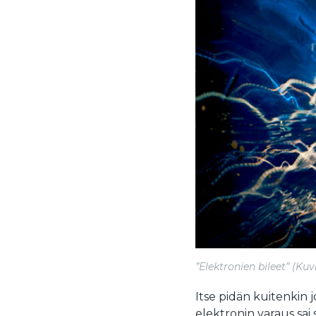
”Elektronien bileet” (Ku
Itse pidän kuitenkin 
elektronin varaus sai