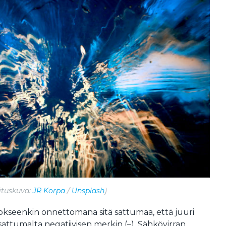
vituskuva:
JR Korpa
/
Unsplash
)
jokseenkin onnettomana sitä sattumaa, että juuri
 sattumalta negatiivisen merkin (–). Sähkövirran