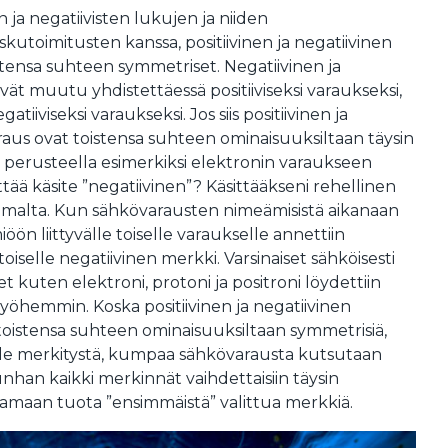
en ja negatiivisten lukujen ja niiden
kutoimitusten kanssa, positiivinen ja negatiivinen
tensa suhteen symmetriset. Negatiivinen ja
vät muutu yhdistettäessä positiiviseksi varaukseksi,
iiviseksi varaukseksi. Jos siis positiivinen ja
aus ovat toistensa suhteen ominaisuuksiltaan täysin
lä perusteella esimerkiksi elektronin varaukseen
ittää käsite ”negatiivinen”? Käsittääkseni rehellinen
tumalta. Kun sähkövarausten nimeämisistä aikanaan
miöön liittyvälle toiselle varaukselle annettiin
 toiselle negatiivinen merkki. Varsinaiset sähköisesti
 kuten elektroni, protoni ja positroni löydettiin
 myöhemmin. Koska positiivinen ja negatiivinen
 toistensa suhteen ominaisuuksiltaan symmetrisiä,
 ole merkitystä, kumpaa sähkövarausta kutsutaan
han kaikki merkinnät vaihdettaisiin täysin
aamaan tuota ”ensimmäistä” valittua merkkiä.