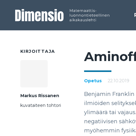
KIRJOITTAJA
Ami­nof­f
Opetus
22.10.2019
Benjamin Franklin 
Markus Rissanen
ilmiöiden selitykse
kuvataiteen tohtori
ylimäärä tai vajaus.
negatiivisen sähkö
myöhemmin fysiikas