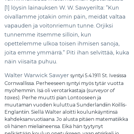
[1]
löysin lainauksen W. W. Sawyerilta: ”Kun
oivallamme jotakin omin päin, meidät valtaa
vapauden ja voitonriemun tunne. Orjiksi
tunnemme itsemme silloin, kun
opettelemme ulkoa toisen ihmisen sanoja,
joita emme ymmärrä.” Piti ihan selvittää, kuka
näin viisaita puhuu.
Walter Warwick Sawyer
syntyi 5.4.1911 St. Ivesissa
Cornwallissa. Perheeseen syntyi myös tytär vuotta
myöhemmin. Isä oli verotarkastaja (
surveyor of
taxes
). Perhe muutti pian Lontooseen ja
muutaman vuoden kuluttua Sunderlandiin Koillis-
Englantiin. Siellä Walter aloitti koulunkäyntinsä
kahdeksanvuotiaana. Jo alusta pitäen matematiikka
oli hänen mieliaineensa. Eikä hän tyytynyt
pelkästään koulun opetukseen, vaan etsiskeli jo