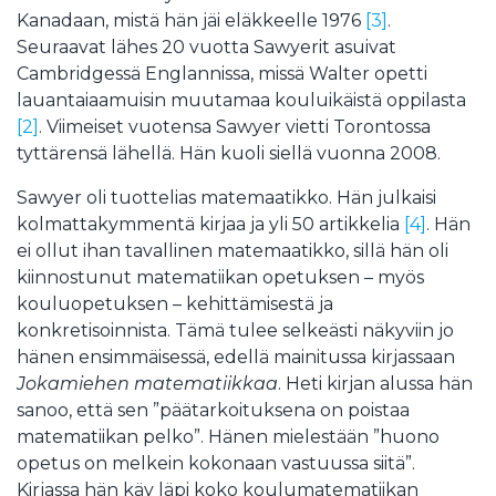
Kanadaan, mistä hän jäi eläkkeelle 1976
[3]
.
Seuraavat lähes 20 vuotta Sawyerit asuivat
Cambridgessä Englannissa, missä Walter opetti
lauantaiaamuisin muutamaa kouluikäistä oppilasta
[2]
. Viimeiset vuotensa Sawyer vietti Torontossa
tyttärensä lähellä. Hän kuoli siellä vuonna 2008.
Sawyer oli tuottelias matemaatikko. Hän julkaisi
kolmattakymmentä kirjaa ja yli 50 artikkelia
[4]
. Hän
ei ollut ihan tavallinen matemaatikko, sillä hän oli
kiinnostunut matematiikan opetuksen – myös
kouluopetuksen – kehittämisestä ja
konkretisoinnista. Tämä tulee selkeästi näkyviin jo
hänen ensimmäisessä, edellä mainitussa kirjassaan
Jokamiehen matematiikkaa
. Heti kirjan alussa hän
sanoo, että sen ”päätarkoituksena on poistaa
matematiikan pelko”. Hänen mielestään ”huono
opetus on melkein kokonaan vastuussa siitä”.
Kirjassa hän käy läpi koko koulumatematiikan