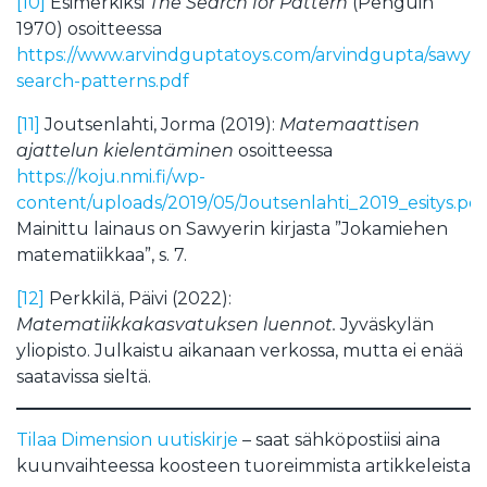
[10]
Esimerkiksi
The Search for Pattern
(Penguin
1970) osoitteessa
https://www.arvindguptatoys.com/arvindgupta/sawyer
search-patterns.pdf
[11]
Joutsenlahti, Jorma (2019):
Matemaattisen
ajattelun kielentäminen
osoitteessa
https://koju.nmi.fi/wp-
content/uploads/2019/05/Joutsenlahti_2019_esitys.pdf
Mainittu lainaus on Sawyerin kirjasta ”Jokamiehen
matematiikkaa”, s. 7.
[12]
Perkkilä, Päivi (2022):
Matematiikkakasvatuksen luennot.
Jyväskylän
yliopisto. Julkaistu aikanaan verkossa, mutta ei enää
saatavissa sieltä.
Tilaa Dimension uutiskirje
– saat sähköpostiisi aina
kuunvaihteessa koosteen tuoreimmista artikkeleista