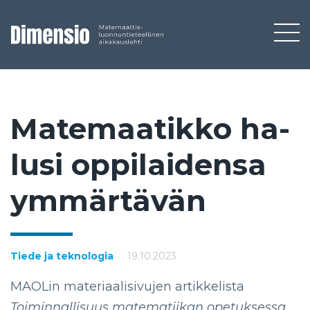
Ma­te­maa­tik­ko ha­
lu­si op­pi­lai­den­sa
ym­mär­tä­vän
Tiede ja teknologia
19.10.2023
MAOLin materiaalisivujen artikkelista
Toiminnallisuus matematiikan opetuksessa