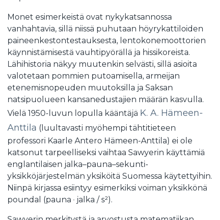
Monet esimerkeistä ovat nykykatsannossa
vanhahtavia, sillä niissä puhutaan höyrykattiloiden
paineenkestontestauksesta, lentokonemoottorien
käynnistämisestä vauhtipyörällä ja hissikoreista.
Lähihistoria näkyy muutenkin selvästi, sillä asioita
valotetaan pommien putoamisella, armeijan
etenemisnopeuden muutoksilla ja Saksan
natsipuolueen kansanedustajien määrän kasvulla.
K. A. Hämeen-
Vielä 1950-luvun lopulla kääntäjä
Anttila
(luultavasti myöhempi tähtitieteen
professori Kaarle Antero Hämeen-Anttila) ei ole
katsonut tarpeelliseksi vaihtaa Sawyerin käyttämiä
englantilaisen jalka–pauna–sekunti-
yksikköjärjestelmän yksiköitä Suomessa käytettyihin.
Niinpä kirjassa esiintyy esimerkiksi voiman yksikkönä
poundal (pauna · jalka / s²).
Sawyerin merkitystä ja arvostusta matematiikan