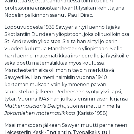
vaikuttaa se, että Cambridgessä toimi tuolloin
professorina ansioistaan kvanttifysiikan kehittäjänä
Nobelin palkinnon saanut Paul Dirac.
Loppuvuodesta 1935 Sawyer siirtyi luennoitsijaksi
Skotlantiin Dundeen yliopistoon, joka oli tuolloin osa
St. Andrewsin yliopistoa. Sieltä hän siirtyi jo parin
vuoden kuluttua Manchesterin yliopistoon. Siellä
hän luennoi matematiikkaa insinööreille ja fyysikoille
sekä opetti matematiikkaa myös koulussa.
Manchesterin aika oli monin tavoin merkittävä
Sawyerille. Hän meni naimisiin vuonna 1940
kertoman mukaan vain kymmenen päivän
seurustelun jälkeen. Perheeseen syntyi yksi lapsi,
tytär. Vuonna 1943 hän julkaisi ensimmäisen kirjansa
Mathematician’s Delight
, suomennettu nimellä
Jokamiehen matematiikkaa
(Karisto 1958).
Maailmansodan jälkeen Sawyer muutti perheineen
Leicesteriin Keski-Englantiin. Työpaikaksi tuli