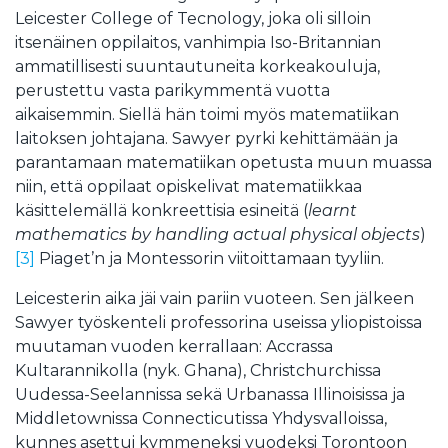
Leicester College of Tecnology, joka oli silloin
itsenäinen oppilaitos, vanhimpia Iso-Britannian
ammatillisesti suuntautuneita korkeakouluja,
perustettu vasta parikymmentä vuotta
aikaisemmin. Siellä hän toimi myös matematiikan
laitoksen johtajana. Sawyer pyrki kehittämään ja
parantamaan matematiikan opetusta muun muassa
niin, että oppilaat opiskelivat matematiikkaa
käsittelemällä konkreettisia esineitä (
learnt
mathematics by handling actual physical objects
)
[3]
Piaget’n ja Montessorin viitoittamaan tyyliin.
Leicesterin aika jäi vain pariin vuoteen. Sen jälkeen
Sawyer työskenteli professorina useissa yliopistoissa
muutaman vuoden kerrallaan: Accrassa
Kultarannikolla (nyk. Ghana), Christchurchissa
Uudessa-Seelannissa sekä Urbanassa Illinoisissa ja
Middletownissa Connecticutissa Yhdysvalloissa,
kunnes asettui kymmeneksi vuodeksi Torontoon