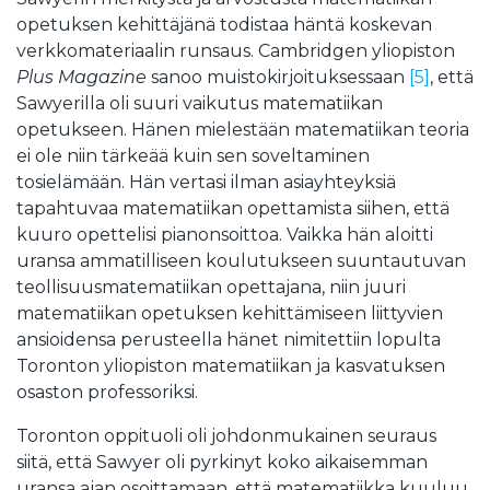
opetuksen kehittäjänä todistaa häntä koskevan
verkkomateriaalin runsaus. Cambridgen yliopiston
Plus Magazine
sanoo muistokirjoituksessaan
[5]
, että
Sawyerilla oli suuri vaikutus matematiikan
opetukseen. Hänen mielestään matematiikan teoria
ei ole niin tärkeää kuin sen soveltaminen
tosielämään. Hän vertasi ilman asiayhteyksiä
tapahtuvaa matematiikan opettamista siihen, että
kuuro opettelisi pianonsoittoa. Vaikka hän aloitti
uransa ammatilliseen koulutukseen suuntautuvan
teollisuusmatematiikan opettajana, niin juuri
matematiikan opetuksen kehittämiseen liittyvien
ansioidensa perusteella hänet nimitettiin lopulta
Toronton yliopiston matematiikan ja kasvatuksen
osaston professoriksi.
Toronton oppituoli oli johdonmukainen seuraus
siitä, että Sawyer oli pyrkinyt koko aikaisemman
uransa ajan osoittamaan, että matematiikka kuuluu