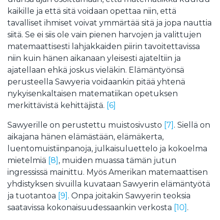
kaikille ja että sitä voidaan opettaa niin, että
tavalliset ihmiset voivat ymmärtää sitä ja jopa nauttia
siitä. Se ei siis ole vain pienen harvojen ja valittujen
matemaattisesti lahjakkaiden piirin tavoitettavissa
niin kuin hänen aikanaan yleisesti ajateltiin ja
ajatellaan ehkä joskus vieläkin. Elämäntyönsä
perusteella Sawyeria voidaankin pitää yhtenä
nykyisenkaltaisen matematiikan opetuksen
merkittävistä kehittäjistä.
[6]
Sawyerille on perustettu muistosivusto
[7]
. Siellä on
aikajana hänen elämästään, elämäkerta,
luentomuistiinpanoja, julkaisuluettelo ja kokoelma
mietelmiä
[8]
, muiden muassa tämän jutun
ingressissä mainittu. Myös Amerikan matemaattisen
yhdistyksen sivuilla kuvataan Sawyerin elämäntyötä
ja tuotantoa
[9]
. Onpa joitakin Sawyerin teoksia
saatavissa kokonaisuudessaankin verkosta
[10]
.