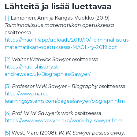
Lähteitä ja lisää luettavaa
[1]
Lampinen, Anni ja Kangas, Vuokko (2019):
Toiminnallisuus matematiikan opetuksessa
osoitteessa
https://maol.fi/app/uploads/2019/10/Toiminnallisuus-
matematiikan-opetuksessa-MAOL-ry-2019.pdf
[2]
Walter Warwick Sawyer
osoitteessa
https://mathshistory.st-
andrews.ac.uk/Biographies/Sawyer/
[3]
Professor W.W. Sawyer – Biography
osoitteessa
http://www.marco-
learningsystems.com/pages/sawyer/biograph.htm
[4]
Prof. W. W. Sawyer’s work
osoitteessa
https://www.wwsawyer.org/work-by-sawyer.html
[5]
West, Marc (2008):
W. W. Sawyer passes away
.