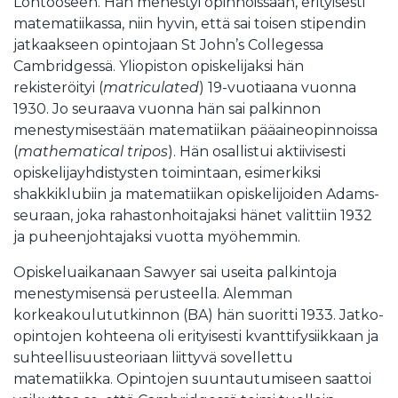
Lontooseen. Hän menestyi opinnoissaan, erityisesti
matematiikassa, niin hyvin, että sai toisen stipendin
jatkaakseen opintojaan St John’s Collegessa
Cambridgessä. Yliopiston opiskelijaksi hän
rekisteröityi (
matriculated
) 19-vuotiaana vuonna
1930. Jo seuraava vuonna hän sai palkinnon
menestymisestään matematiikan pääaineopinnoissa
(
mathematical tripos
). Hän osallistui aktiivisesti
opiskelijayhdistysten toimintaan, esimerkiksi
shakkiklubiin ja matematiikan opiskelijoiden Adams-
seuraan, joka rahastonhoitajaksi hänet valittiin 1932
ja puheenjohtajaksi vuotta myöhemmin.
Opiskeluaikanaan Sawyer sai useita palkintoja
menestymisensä perusteella.
Alemman
korkeakoulu­tutkinnon (BA) hän suoritti 1933. Jatko-
opintojen kohteena oli erityisesti kvanttifysiikkaan ja
suhteellisuusteoriaan liittyvä sovellettu
matematiikka. Opintojen suuntautumiseen saattoi