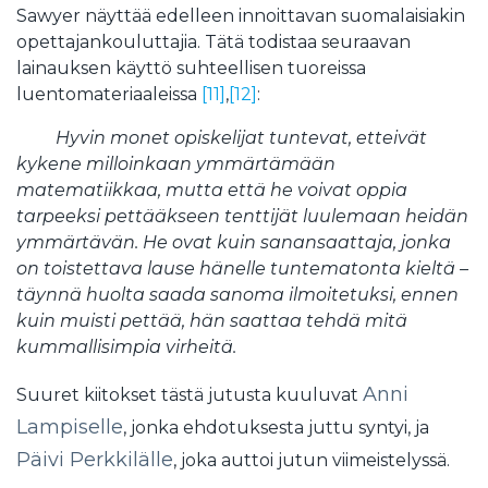
Sawyer näyttää edelleen innoittavan suomalaisiakin
opettajankouluttajia. Tätä todistaa seuraavan
lainauksen käyttö suhteellisen tuoreissa
luentomateriaaleissa
[11]
,
[12]
:
Hyvin monet opiskelijat tuntevat, etteivät
kykene milloinkaan ymmärtämään
matematiikkaa, mutta että he voivat oppia
tarpeeksi pettääkseen tenttijät luulemaan heidän
ymmärtävän. He ovat kuin sanansaattaja, jonka
on toistettava lause hänelle tuntematonta kieltä –
täynnä huolta saada sanoma ilmoitetuksi, ennen
kuin muisti pettää, hän saattaa tehdä mitä
kummallisimpia virheitä.
Anni
Suuret kiitokset tästä jutusta kuuluvat
Lampiselle
, jonka ehdotuksesta juttu syntyi, ja
Päivi Perkkilälle
, joka auttoi jutun viimeistelyssä.