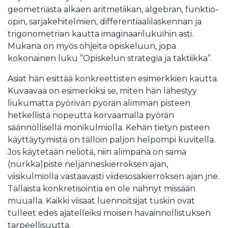
geometriasta alkaen aritmetiikan, algebran, funktio-
opin, sarjakehitelmien, differentiaalilaskennan ja
trigonometrian kautta imaginaarilukuihin asti.
Mukana on myös ohjeita opiskeluun, jopa
kokonainen luku ”Opiskelun strategia ja taktiikka”.
Asiat hän esittää konkreettisten esimerkkien kautta.
Kuvaavaa on esimerkiksi se, miten hän lähestyy
liukumatta pyörivän pyörän alimman pisteen
hetkellistä nopeutta korvaamalla pyörän
säännöllisellä monikulmiolla. Kehän tietyn pisteen
käyttäytymistä on tällöin paljon helpompi kuvitella.
Jos käytetään neliötä, niin alimpana on sama
(nurkka)piste neljänneskierroksen ajan,
viisikulmiolla vastaavasti viidesosakierroksen ajan jne.
Tällaista konkretisointia en ole nähnyt missään
muualla. Kaikki viisaat luennoitsijat tuskin ovat
tulleet edes ajatelleiksi moisen havainnollistuksen
tarpeellisuutta.