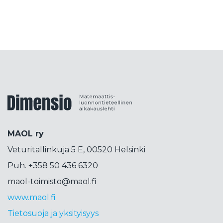
kokeellisuus
kolumni
konepsykologia
koodaus
korkeakoulutus
korttipeli
korttitemppu
kosini
kosmetiikka
koulujärjestelmä
koulutus
koulutuspäivät
koulutuspolitiikka
kouluvierailu
kubitti
Dimensiolehti
kuunsirppi
kuva
kvanttimekaniikka
kvanttiteknologia
kvanttitietokone
MAOL ry
lähdekritiikki
lähikehityksen vyöhyke
Veturitallinkuja 5 E, 00520 Helsinki
lahjakkuus
laskenta
liikettä
Liittokokous
Puh. +358 50 436 6320
lops
lukeminen
lukio
lukujono
lukutaito
maol-toimisto@maol.fi
lukuvinkkejä
LUMA
luma-aineet
www.maol.fi
luonnontiede
luonnotieteet
Tietosuoja ja yksityisyys