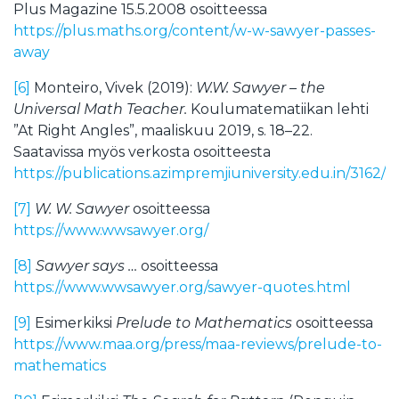
Plus Magazine 15.5.2008 osoitteessa
https://plus.maths.org/content/w-w-sawyer-passes-
away
[6]
Monteiro, Vivek (2019):
W.W. Sawyer – the
Universal Math Teacher.
Koulumatematiikan lehti
”At Right Angles”, maaliskuu 2019, s. 18–22.
Saatavissa myös verkosta osoitteesta
https://publications.azimpremjiuniversity.edu.in/3162
[7]
W. W. Sawyer
osoitteessa
https://www.wwsawyer.org/
[8]
Sawyer says …
osoitteessa
https://www.wwsawyer.org/sawyer-quotes.html
[9]
Esimerkiksi
Prelude to Mathematics
osoitteessa
https://www.maa.org/press/maa-reviews/prelude-to-
mathematics