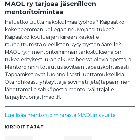
MAOL ry tarjoaa jäsenilleen
mentoritoimintaa
Haluatko uutta näkökulmaa työhösi? Kaipaatko
kokeneemman kollegan neuvoja tai tukea?
Kaipaatko kouluarjen kiireen keskelle
rauhoittumista oleellisten kysymysten äärelle?
MAOL ry:n mentoritoiminnan tarkoituksena on
tukea erityisesti uran alkuvaiheessa olevia opettajia.
Mentoroinnin toteutus sovitaan tapauskohtaisesti.
Tapaamiset ovat luonnollisesti luottamuksellisia.
Ota rohkeasti yhteyttä ja sovi heti (etä)tapaaminen
lähettämällä sähköpostia mentorivälittäjälle
tarja.ylivuori(at)maol.fi.
Lue lisää mentoritoiminnasta MAOLin sivuilta
KIRJOITTAJAT