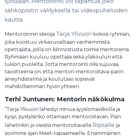
työssään. Mentorointi voi tapahtua joko
sähköpostin välityksellä tai videopuheluiden
kautta.
Tarja Ylivuori
Mentoroinnin ideoija
kokosi ryhmän,
joka koostuu virkavuosiltaan vanhemmista
opettajista, joilla on kiinnostusta toimia mentoreina.
Ryhmään kuuluu opettajia sekä yläkoulun että
lukion puolelta. Jotta mentorointi olisi sujuvaa,
tavoitteena on, että mentori-mentoroitava-parin
aineyhdistelmä ja koulutaso sopisivat
mahdollisimman hyvin yhteen.
Terhi Juntunen: Mentorin näkökulma
”Tarja Ylivuori lähestyi minua syyslomaviikolla ja
kysyi, pystyisinkö ottamaan mentoroitavan. Pian
Ripsalle
lähetinkin jo viestiä mentoroitavalle
ja
sovimme ajan Meet-tapaamiselle. Ensimmäinen