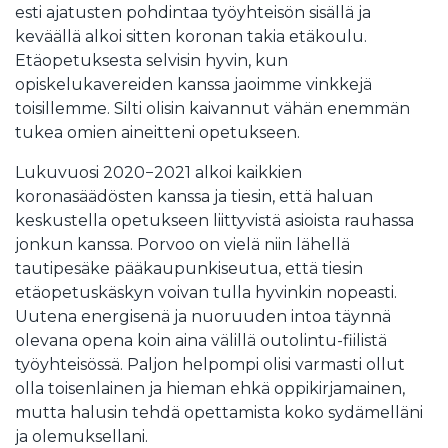
esti ajatusten pohdintaa työyhteisön sisällä ja
keväällä alkoi sitten koronan takia etäkoulu.
Etäopetuksesta selvisin hyvin, kun
opiskelukavereiden kanssa jaoimme vinkkejä
toisillemme. Silti olisin kaivannut vähän enemmän
tukea omien aineitteni opetukseen.
Lukuvuosi 2020−2021 alkoi kaikkien
koronasäädösten kanssa ja tiesin, että haluan
keskustella opetukseen liittyvistä asioista rauhassa
jonkun kanssa. Porvoo on vielä niin lähellä
tautipesäke pääkaupunkiseutua, että tiesin
etäopetuskäskyn voivan tulla hyvinkin nopeasti.
Uutena energisenä ja nuoruuden intoa täynnä
olevana opena koin aina välillä outolintu-fiilistä
työyhteisössä. Paljon helpompi olisi varmasti ollut
olla toisenlainen ja hieman ehkä oppikirjamainen,
mutta halusin tehdä opettamista koko sydämelläni
ja olemuksellani.