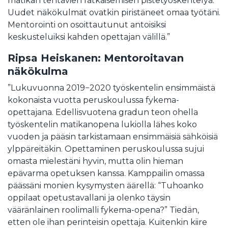
matikan tehtävien ratkaisemisen pistetyöskentelyä.
Uudet näkökulmat ovatkin piristäneet omaa työtäni.
Mentorointi on osoittautunut antoisiksi
keskusteluiksi kahden opettajan välillä.”
Ripsa Heiskanen: Mentoroitavan
näkökulma
”Lukuvuonna 2019−2020 työskentelin ensimmäistä
kokonaista vuotta peruskoulussa fykema-
opettajana. Edellisvuotena gradun teon ohella
työskentelin matikanopena lukiolla lähes koko
vuoden ja pääsin tarkistamaan ensimmäisiä sähköisiä
ylppäreitäkin. Opettaminen peruskoulussa sujui
omasta mielestäni hyvin, mutta olin hieman
epävarma opetuksen kanssa. Kamppailin omassa
päässäni monien kysymysten äärellä: “Tuhoanko
oppilaat opetustavallani ja olenko täysin
vääränlainen roolimalli fykema-opena?” Tiedän,
etten ole ihan perinteisin opettaja. Kuitenkin kiire