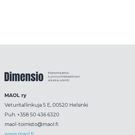
kilpailu
Kilpailutoiminta
kirja
kirja-arvostelu
kirjallisuutta
kisällioppiminen
kokeellisuus
kolumni
konepsykologia
koodaus
korkeakoulutus
korttipeli
korttitemppu
kosini
kosmetiikka
koulujärjestelmä
koulutus
koulutuspäivät
koulutuspolitiikka
kouluvierailu
kubitti
Dimensiolehti
kuunsirppi
kuva
kvanttimekaniikka
kvanttiteknologia
kvanttitietokone
MAOL ry
lähdekritiikki
lähikehityksen vyöhyke
Veturitallinkuja 5 E, 00520 Helsinki
lahjakkuus
laskenta
liikettä
Liittokokous
Puh. +358 50 436 6320
lops
lukeminen
lukio
lukujono
lukutaito
maol-toimisto@maol.fi
lukuvinkkejä
LUMA
luma-aineet
www.maol.fi