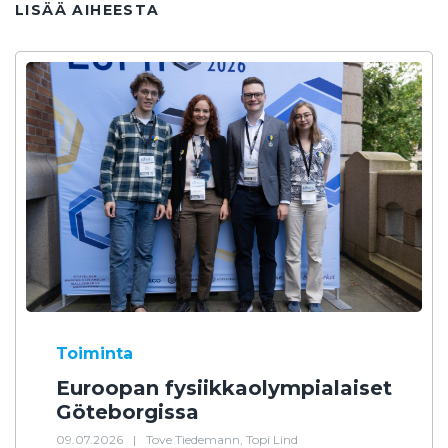
LISÄÄ AIHEESTA
Toiminta
Euroopan fysiikkaolympialaiset
Göteborgissa
09.07.2026
|
Tove Tiedemann, Topi Lind