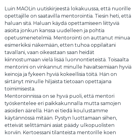
Luin MAOLin uutiskirjeestä lokakuussa, että nuorille
opettajille on saatavilla mentorointia. Tiesin heti, että
haluan sitä. Haluan käydä opettamiseen liittyviä
asioita jonkun kanssa uudelleen ja pohtia
opetusmenetelmiä. Mentorointi on auttanut minua
esimerkiksi näkemään, etten tuhoa oppilaitani
tavallani, vaan oikeastaan saan heidät
kiinnostumaan vielä lisää luonnontieteistä. Toisaalta
mentorini on vinkannut minulle havaitsemiaan hyviä
keinoja ja fykeen hyviä kokeellisia töitä. Hän on
siirtänyt minulle hiljaista tietoaan opettajana
toimimisesta.
Mentoroinnissa on se hyvä puoli, että mentori
työskentelee eri paikkakunnalla mutta samojen
asioiden äärellä. Hän ei tiedä koulustamme
käytännössä mitään. Pystyn luottamaan siihen,
etteivät selittämäni asiat päädy ulkopuolisten
korviin. Kertoessani tilanteista mentorille koen