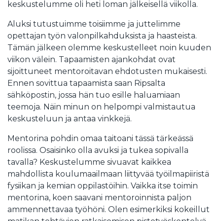
keskustelumme oli heti loman jälkeisellä viikolla.
Aluksi tutustuimme toisiimme ja juttelimme
opettajan työn valonpilkahduksista ja haasteista.
Tämän jälkeen olemme keskustelleet noin kuuden
viikon välein. Tapaamisten ajankohdat ovat
sijoittuneet mentoroitavan ehdotusten mukaisesti.
Ennen sovittua tapaamista saan Ripsalta
sähköpostin, jossa hän tuo esille haluamiaan
teemoja. Näin minun on helpompi valmistautua
keskusteluun ja antaa vinkkejä.
Mentorina pohdin omaa taitoani tässä tärkeässä
roolissa. Osaisinko olla avuksi ja tukea sopivalla
tavalla? Keskustelumme sivuavat kaikkea
mahdollista koulumaailmaan liittyvää työilmapiiristä
fysiikan ja kemian oppilastöihin. Vaikka itse toimin
mentorina, koen saavani mentoroinnista paljon
ammennettavaa työhöni. Olen esimerkiksi kokeillut