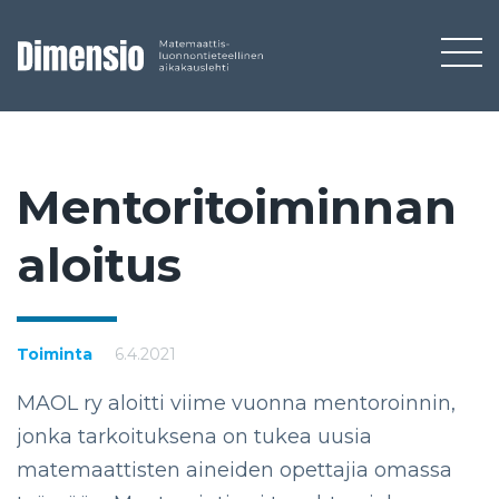
Men­to­ri­toi­min­nan
aloi­tus
Toiminta
6.4.2021
MAOL ry aloitti viime vuonna mentoroinnin,
jonka tarkoituksena on tukea uusia
matemaattisten aineiden opettajia omassa