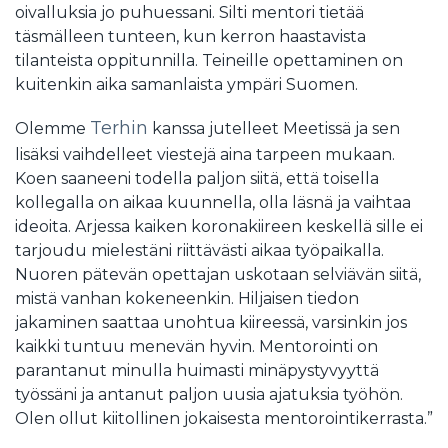
oivalluksia jo puhuessani. Silti mentori tietää
täsmälleen tunteen, kun kerron haastavista
tilanteista oppitunnilla. Teineille opettaminen on
kuitenkin aika samanlaista ympäri Suomen.
Terhin
Olemme
kanssa jutelleet Meetissä ja sen
lisäksi vaihdelleet viestejä aina tarpeen mukaan.
Koen saaneeni todella paljon siitä, että toisella
kollegalla on aikaa kuunnella, olla läsnä ja vaihtaa
ideoita. Arjessa kaiken koronakiireen keskellä sille ei
tarjoudu mielestäni riittävästi aikaa työpaikalla.
Nuoren pätevän opettajan uskotaan selviävän siitä,
mistä vanhan kokeneenkin. Hiljaisen tiedon
jakaminen saattaa unohtua kiireessä, varsinkin jos
kaikki tuntuu menevän hyvin. Mentorointi on
parantanut minulla huimasti minäpystyvyyttä
työssäni ja antanut paljon uusia ajatuksia työhön.
Olen ollut kiitollinen jokaisesta mentorointikerrasta.”