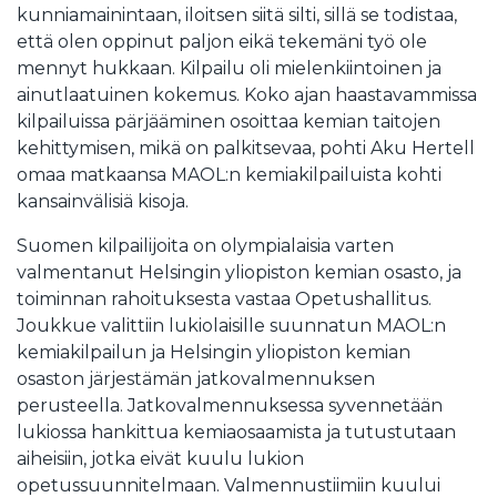
kunniamainintaan, iloitsen siitä silti, sillä se todistaa,
että olen oppinut paljon eikä tekemäni työ ole
mennyt hukkaan. Kilpailu oli mielenkiintoinen ja
ainutlaatuinen kokemus. Koko ajan haastavammissa
kilpailuissa pärjääminen osoittaa kemian taitojen
kehittymisen, mikä on palkitsevaa, pohti Aku Hertell
omaa matkaansa MAOL:n kemiakilpailuista kohti
kansainvälisiä kisoja.
Suomen kilpailijoita on olympialaisia varten
valmentanut Helsingin yliopiston kemian osasto, ja
toiminnan rahoituksesta vastaa Opetushallitus.
Joukkue valittiin lukiolaisille suunnatun MAOL:n
kemiakilpailun ja Helsingin yliopiston kemian
osaston järjestämän jatkovalmennuksen
perusteella. Jatkovalmennuksessa syvennetään
lukiossa hankittua kemiaosaamista ja tutustutaan
aiheisiin, jotka eivät kuulu lukion
opetussuunnitelmaan. Valmennustiimiin kuului