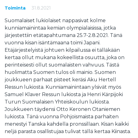
Toiminta
31.8.2021
Suomalaiset lukiolaiset nappasivat kolme
kunniamainintaa kemian olympialaisissa, jotka
järjestettiin etätapahtumana 25.7-2.8.2021. Tänä
vuonna kisan isäntämaana toimi Japani.
Etäjärjestelyistä johtuen kilpailussa ei tälläkään
kertaa ollut mukana kokeellista osuutta, joka on
perinteisesti ollut suomalaisten vahvuus. Tästä
huolimatta Suomen tulos oli mainio. Suomen
joukkueen parhaat pisteet keräsi Aku Hertell
Ressun lukiosta. Kunniamainintaan ylsivät myös
Samuel Klaver Ressun lukiosta ja Henri Kärpijoki
Turun Suomalaisen Yhteiskoulun lukiosta.
Joukkueen täydensi Otto Keronen Otaniemen
lukiosta. Tänä vuonna Pohjoismaista parhaiten
menestyi Tanska kahdella pronssillaan. Kisan kaikki
neljä parasta osallistujaa tulivat tällä kertaa Kiinasta.