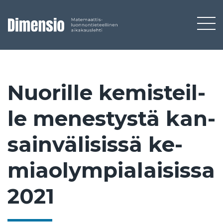
Nuo­ril­le ke­mis­teil­
le me­nes­tys­tä kan­
sain­vä­li­sis­sä ke­
miao­lym­pia­lai­sis­sa
2021