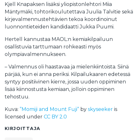
Kjell Knapaksen lisäksi yliopistonlehtori Miia
Mäntymäki, tohtorikoulutettava Juulia Talvitie sekä
kirjevalmennustehtävien tekoa koordinoinut
luonnontieteiden kandidaatti Jukka Puumi.
Hertell kannustaa MAOL:n kemiakilpailuun
osallistuvia tarttumaan rohkeasti myös
olympiavalmennukseen.
– Valmennus oli haastavaa ja mielenkiintoista. Siinä
pärjää, kun ei anna periksi. Kilpailukaaren edetessä
syntyy positiivinen kierre, jossa uuden oppiminen
lisää kiinnostusta kemiaan, jolloin oppiminen
tehostuu.
Kuva:
”Momiji and Mount Fuji”
by
skyseeker
is
licensed under
CC BY 2.0
KIRJOITTAJA