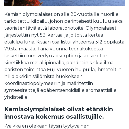
Kemian olympialaiset on alle 20-vuotiaille nuorille
tarkoitettu kilpailu, johon perinteisesti kuuluu sekä
teoriatehtäviä että laboratoriotöitä. Olympialaiset
järjestettiin nyt 53. kertaa, ja jo toista kertaa
etäkilpailuna. Kisaan osallistui yhteensä 312 oppilasta
79:stä maasta. Tänä vuonna teoriakokeessa
laskettiin mm. vedyn adsorption ja absorption
kinetiikkaa metallipinnalla, pohdittiin sinkki-ilma-
pariston toimintaa Fuji-vuoren huipulla, ihmeteltiin
hiilidioksidin säilömistä huokoiseen
koordinaatiopolymeeriin ja määritettiin
synteesireittejä epäbentsenoidisille aromaattisille
yhdisteille.
Kemiaolympialaiset olivat etänäkin
innostava kokemus osallistujille.
-Vaikka en olekaan täysin tyytyväinen