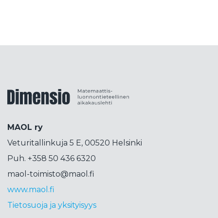
kokeellisuus
kolumni
konepsykologia
koodaus
korkeakoulutus
korttipeli
korttitemppu
kosini
kosmetiikka
koulujärjestelmä
koulutus
koulutuspäivät
koulutuspolitiikka
kouluvierailu
kubitti
Dimensiolehti
kuunsirppi
kuva
kvanttimekaniikka
kvanttiteknologia
kvanttitietokone
MAOL ry
lähdekritiikki
lähikehityksen vyöhyke
Veturitallinkuja 5 E, 00520 Helsinki
lahjakkuus
laskenta
liikettä
Liittokokous
Puh. +358 50 436 6320
lops
lukeminen
lukio
lukujono
lukutaito
maol-toimisto@maol.fi
lukuvinkkejä
LUMA
luma-aineet
www.maol.fi
luonnontiede
luonnotieteet
Tietosuoja ja yksityisyys
maailmankaikkeus
magneettimomentti