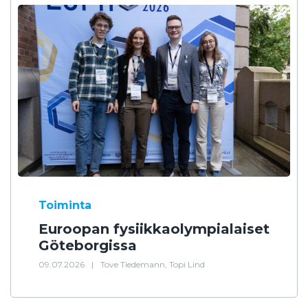
Toiminta
Euroopan fysiikkaolympialaiset
Göteborgissa
09.07.2026
|
Tove Tiedemann, Topi Lind