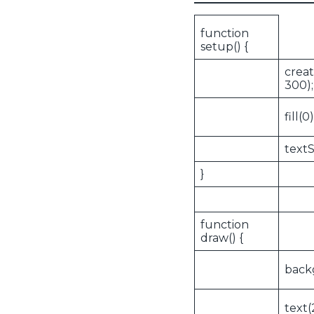
function
setup() {
crea
300);
fill(0)
textS
}
function
draw() {
back
text(