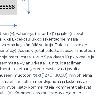
en (+), vähennys (-), kerto (*) ja jako (/), ovat
merkiksi Excel-taulukkolaskentaohjelmassa.
t vaihtaa käyttämällä sulkuja. Tulostuslause on
no”,x,y); Jos siis kirjoitat tulostuslauseen muotoon:
ohjelma tulostaa luvun 5 paikkaan 10 px oikealle ja
asemmasta – ylänurkasta. Kun tulostat ilman
luvut lasketaan yhteen. Vastaavasti jos olisit
text(”2+3
,10,50);
slauseen muotoon:
”
niin ohjelma
t käsitellään tällöin merkkijonona ja laskemista ei
on myös lisätty kommentteja. Kommentit alkavat
llä (//). Kommenteissa on esitetty ohjelman