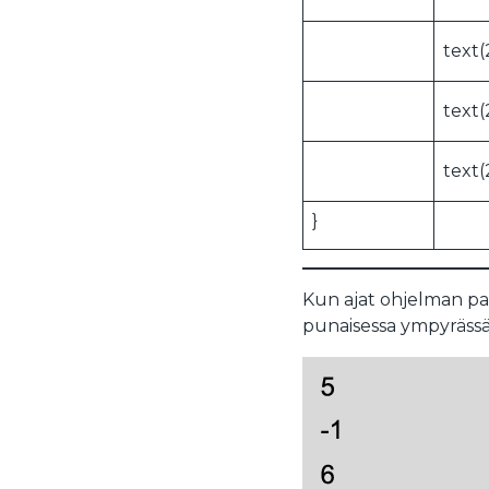
text(
text(
text(
}
Kun ajat ohjelman pai
punaisessa ympyrässä,