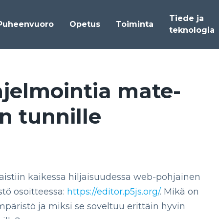
Tiede ja
Puheenvuoro
Opetus
Toiminta
teknologia
jel­moin­tia ma­te­
n tun­nil­le
istiin kaikessa hiljaisuudessa web-pohjainen
tö osoitteessa:
https://editor.p5js.org/
. Mikä on
päristö ja miksi se soveltuu erittäin hyvin