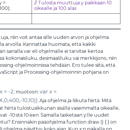
y =
// Tulosta muuttuja y paikkaan 10
,100);
oikealle ja 100 alas
ja, niin voit antaa sille uuden arvon ja ohjelma
lla arvolla. Kannattaa huomata, että kaikki
 sanalla var eli ohjelmalle ei tarvitse kertoa
ä kokonaisluku, desimaaliluku vai merkkijono, niin
essing-ohjelmoinnissa tehdään. Ero tulee siitä, että
vaScript ja Processing-ohjelmoinnin pohjana on
x
= -2;
var
x
=
muotoon:
,400,-10,10));
Aja ohjelma ja liikuta hiirtä. Mitä
t hiirtä tulostusikkunan sisällä vasemmalta oikealle,
at -10:stä 10:een. Samalla lasketaan y:lle uudet
ahtui? Ensinnäkin pääohjelma function draw () { } on
eli ohjelma päivittyy koko ajan. Kun
x
:n paikalla on