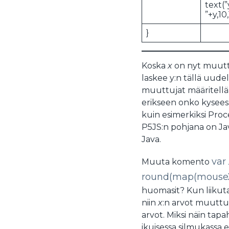
text(”
”+y,10
}
Koska
x
on nyt muuttu
laskee y:n tällä uude
muuttujat määritellään
erikseen onko kyseess
kuin esimerkiksi Proc
P5JS:n pohjana on Ja
Java.
var
Muuta komento
round(map(mouseX,0
huomasit? Kun liikuta
niin
x
:n arvot muuttuv
arvot. Miksi näin tap
ikuisessa silmukassa 