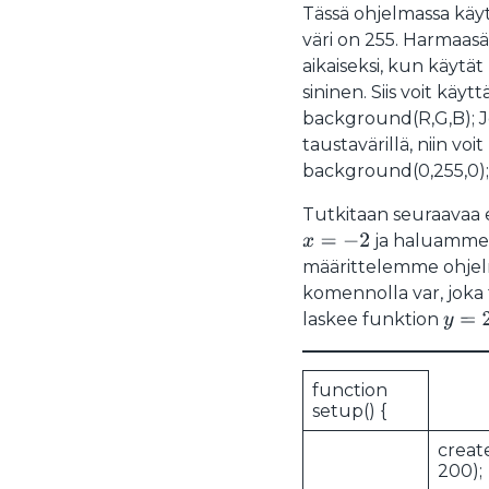
Tässä ohjelmassa käy
väri on 255. Harmaasäv
aikaiseksi, kun käytät
sininen. Siis voit käyt
background(R,G,B); Jo
taustavärillä, niin voi
background(0,255,0);
Tutkitaan seuraavaa 
ja haluamme,
x
=
−
2
määrittelemme ohjelmo
komennolla var, joka 
laskee funktion
y
=
2
x
function
setup() {
creat
200);