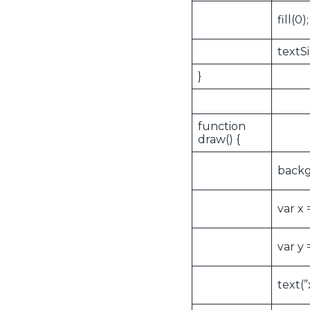
fill(0);
textSi
}
function
draw() {
backg
var x 
var y 
text(”