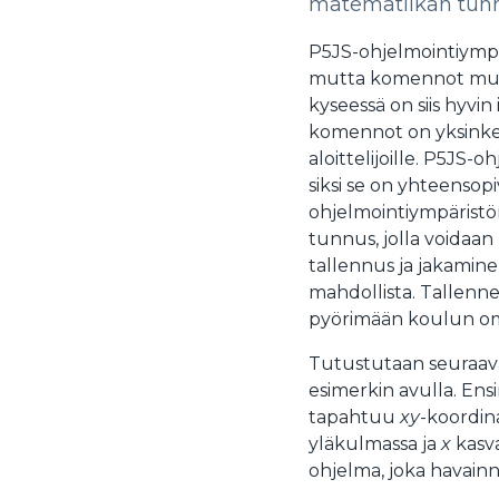
matematiikan tunn
P5JS-ohjelmointiympä
mutta komennot muis
kyseessä on siis hyvi
komennot on yksinkerta
aloittelijoille. P5JS-o
siksi se on yhteensopi
ohjelmointiympäristö
tunnus, jolla voidaan
tallennus ja jakamine
mahdollista. Tallenne
pyörimään koulun oma
Tutustutaan seuraav
esimerkin avulla. Ens
tapahtuu
xy
-koordin
yläkulmassa ja
x
kasva
ohjelma, joka havainn