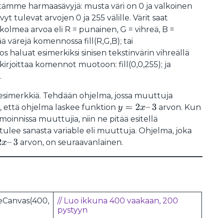
tämme harmaasävyjä: musta väri on 0 ja valkoinen
yt tulevat arvojen 0 ja 255 välille. Värit saat
 kolmea arvoa eli R = punainen, G = vihreä, B =
tää värejä komennossa fill(R,G,B); tai
s haluat esimerkiksi sinisen tekstinvärin vihreällä
t kirjoittaa komennot muotoon: fill(0,0,255); ja
.
esimerkkiä. Tehdään ohjelma, jossa muuttuja
 että ohjelma laskee funktion
arvon. Kun
y
=
2
x
–
3
innissa muuttujia, niin ne pitää esitellä
tulee sanasta variable eli muuttuja. Ohjelma, joka
arvon, on seuraavanlainen.
–
3
eCanvas(400,
// Luo ikkuna 400 vaakaan, 200
pystyyn