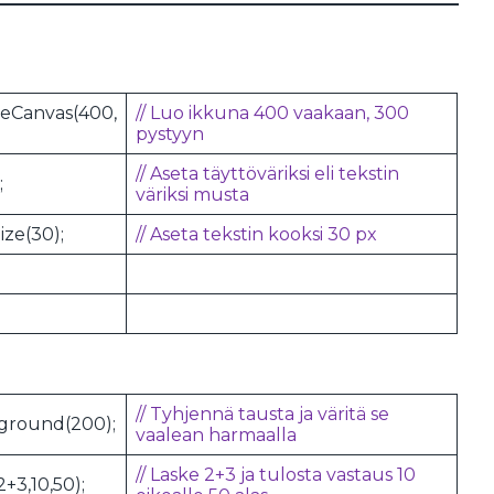
teCanvas(400,
// Luo ikkuna 400 vaakaan, 300
pystyyn
// Aseta täyttöväriksi eli tekstin
;
väriksi musta
ize(30);
// Aseta tekstin kooksi 30 px
// Tyhjennä tausta ja väritä se
ground(200);
vaalean harmaalla
// Laske 2+3 ja tulosta vastaus 10
2+3,10,50);