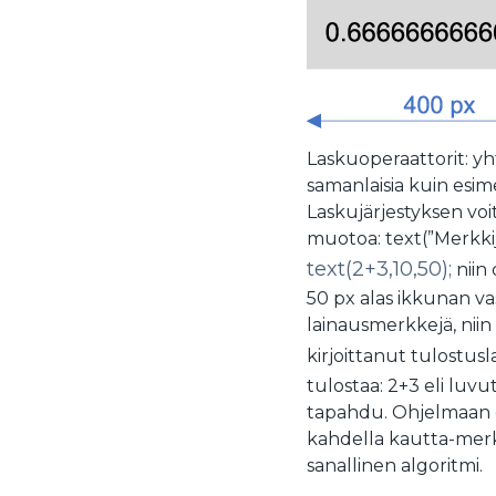
Laskuoperaattorit: yhte
samanlaisia kuin esi
Laskujärjestyksen voi
muotoa: text(”Merkkijo
text(2+3,10,50);
niin 
50 px alas ikkunan v
lainausmerkkejä, niin 
kirjoittanut tulostu
tulostaa: 2+3 eli luvu
tapahdu. Ohjelmaan 
kahdella kautta-merki
sanallinen algoritmi.