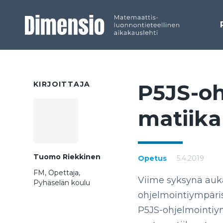
KIRJOITTAJA
P5JS-oh­
ma­tii­ka
Tuomo Riekkinen
Opetus
5.4.2019
FM, Opettaja,
Viime syksynä auka
Pyhäselän koulu
ohjelmointiympäris
P5JS-ohjelmointiym