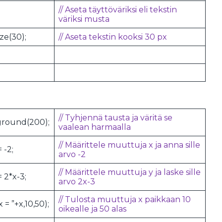
// Aseta täyttöväriksi eli tekstin
väriksi musta
ze(30);
// Aseta tekstin kooksi 30 px
// Tyhjennä tausta ja väritä se
round(200);
vaalean harmaalla
// Määrittele muuttuja x ja anna sille
= -2;
arvo -2
// Määrittele muuttuja y ja laske sille
= 2*x-3;
arvo 2x-3
// Tulosta muuttuja x paikkaan 10
x = ”+x,10,50);
oikealle ja 50 alas