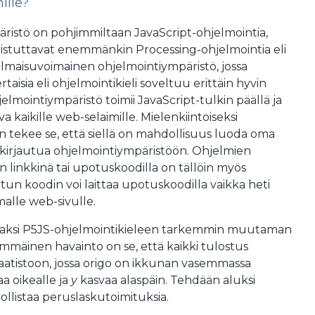
ille?
ristö on pohjimmiltaan JavaScript-ohjelmointia,
tuttavat enemmänkin Processing-ohjelmointia eli
n ilmaisuvoimainen ohjelmointiympäristö, jossa
isia eli ohjelmointikieli soveltuu erittäin hyvin
hjelmointiympäristö toimii JavaScript-tulkin päällä ja
va kaikille web-selaimille. Mielenkiintoiseksi
n tekee se, että siellä on mahdollisuus luoda oma
 kirjautua ohjelmointiympäristöön. Ohjelmien
n linkkinä tai upotuskoodilla on tällöin myös
tun koodin voi laittaa upotuskoodilla vaikka heti
lle web-sivulle.
aksi P5JS-ohjelmointikieleen tarkemmin muutaman
immäinen havainto on se, että kaikki tulostus
aatistoon, jossa origo on ikkunan vasemmassa
a oikealle ja
y
kasvaa alaspäin. Tehdään aluksi
ollistaa peruslaskutoimituksia.