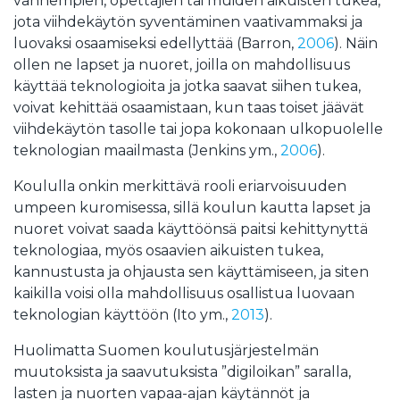
vanhempien, opettajien tai muiden aikuisten tukea,
jota viihdekäytön syventäminen vaativammaksi ja
luovaksi osaamiseksi edellyttää (Barron,
2006
). Näin
ollen ne lapset ja nuoret, joilla on mahdollisuus
käyttää teknologioita ja jotka saavat siihen tukea,
voivat kehittää osaamistaan, kun taas toiset jäävät
viihdekäytön tasolle tai jopa kokonaan ulkopuolelle
teknologian maailmasta (Jenkins ym.,
2006
).
Koululla onkin merkittävä rooli eriarvoisuuden
umpeen kuromisessa, sillä koulun kautta lapset ja
nuoret voivat saada käyttöönsä paitsi kehittynyttä
teknologiaa, myös osaavien aikuisten tukea,
kannustusta ja ohjausta sen käyttämiseen, ja siten
kaikilla voisi olla mahdollisuus osallistua luovaan
teknologian käyttöön (Ito ym.,
2013
).
Huolimatta Suomen koulutusjärjestelmän
muutoksista ja saavutuksista ”digiloikan” saralla,
lasten ja nuorten vapaa-ajan käytännöt ja