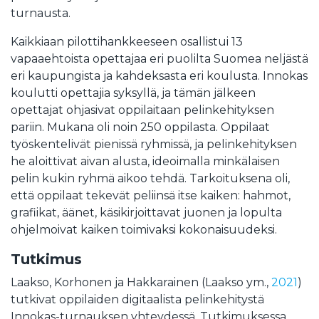
turnausta.
Kaikkiaan pilottihankkeeseen osallistui 13
vapaaehtoista opettajaa eri puolilta Suomea neljästä
eri kaupungista ja kahdeksasta eri koulusta. Innokas
koulutti opettajia syksyllä, ja tämän jälkeen
opettajat ohjasivat oppilaitaan pelinkehityksen
pariin. Mukana oli noin 250 oppilasta. Oppilaat
työskentelivät pienissä ryhmissä, ja pelinkehityksen
he aloittivat aivan alusta, ideoimalla minkälaisen
pelin kukin ryhmä aikoo tehdä. Tarkoituksena oli,
että oppilaat tekevät peliinsä itse kaiken: hahmot,
grafiikat, äänet, käsikirjoittavat juonen ja lopulta
ohjelmoivat kaiken toimivaksi kokonaisuudeksi.
Tutkimus
Laakso, Korhonen ja Hakkarainen (Laakso ym.,
2021
)
tutkivat oppilaiden digitaalista pelinkehitystä
Innokas-turnauksen yhteydessä. Tutkimuksessa