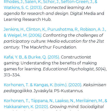
Rhodes, J., Salen, K., Schor, J., Sefton-Green, J., &
Watkins, S. C. (2013)
.
Connected learning: An
agenda for research and design
. Digital Media and
Learning Research Hub.
Jenkins, H., Clinton, K., Purushotma, R., Robison, A. J.,
& Weigel, M. (2006
)
. Confronting the challenges of
participatory culture: Media education for the 21st
century
. The MacArthur Foundation.
Kafai, Y. B., & Burke, Q. (2015)
. Constructionist
gaming: Understanding the benefits of making
games for learning.
Educational Psychologist, 50
(4),
313–334.
Korhonen, T. & Kangas, K. (toim.). (2020)
.
Keksimisen
pedagogiikka
. Jyväskylä: PS-Kustannus.
Korhonen, T., Tiippana, N., Laakso, N., Meriläinen, M., &
Hakkarainen, K. (2020)
.
Growing mind: Sociodigital