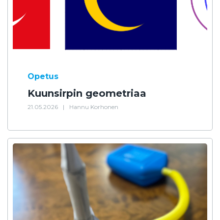
Opetus
Kuunsirpin geometriaa
21.05.2026
|
Hannu Korhonen