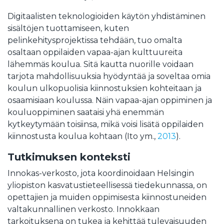
Digitaalisten teknologioiden käytön yhdistäminen
sisältöjen tuottamiseen, kuten
pelinkehitysprojektissa tehdään, tuo omalta
osaltaan oppilaiden vapaa-ajan kulttuureita
lähemmäs koulua. Sitä kautta nuorille voidaan
tarjota mahdollisuuksia hyödyntää ja soveltaa omia
koulun ulkopuolisia kiinnostuksien kohteitaan ja
osaamisiaan koulussa. Näin vapaa-ajan oppiminen ja
kouluoppiminen saataisi yhä enemmän
kytkeytymään toisiinsa, mikä voisi lisätä oppilaiden
kiinnostusta koulua kohtaan (Ito ym.,
2013
).
Tutkimuksen konteksti
Innokas-verkosto, jota koordinoidaan Helsingin
yliopiston kasvatustieteellisessä tiedekunnassa, on
opettajien ja muiden oppimisesta kiinnostuneiden
valtakunnallinen verkosto. Innokkaan
tarkoituksena on tukea ja kehittää tulevaisuuden