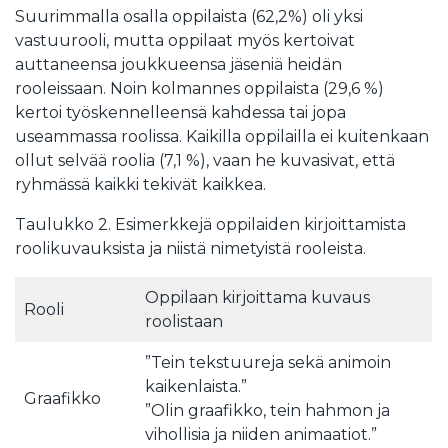
Suurimmalla osalla oppilaista (62,2%) oli yksi
vastuurooli, mutta oppilaat myös kertoivat
auttaneensa joukkueensa jäseniä heidän
rooleissaan. Noin kolmannes oppilaista (29,6 %)
kertoi työskennelleensä kahdessa tai jopa
useammassa roolissa. Kaikilla oppilailla ei kuitenkaan
ollut selvää roolia (7,1 %), vaan he kuvasivat, että
ryhmässä kaikki tekivät kaikkea.
Taulukko 2. Esimerkkejä oppilaiden kirjoittamista
roolikuvauksista ja niistä nimetyistä rooleista.
Oppilaan kirjoittama kuvaus
Rooli
roolistaan
”Tein tekstuureja sekä animoin
kaikenlaista.”
Graafikko
”Olin graafikko, tein hahmon ja
vihollisia ja niiden animaatiot.”