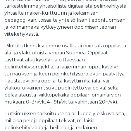
tarkastelimme yhteisöllistä digitaalista pelinkehitystä
yhtäältä maker-kulttuurin ja keksimisen
pedagogiikan, toisaalta yhteisöllisen tiedonluomisen,
ja kolmanneksi kytkeytyneen oppimisen teorian
viitekehyksistä.
Pilottitutkimukseemme osallistui noin sata oppilasta
ala- ja yläkouluista ympäri Suomea. Oppilaat
täyttivät alkukyselyn aloittaessaan
pelinkehitysprojektia, ja laajemman loppukyselyn
turnauksen jälkeen pelinkehitysprojektin päätyttyä.
Taustatekijöinä oppilailta kysyttiin ikä (ala- vai
yläkouluikäinen), sukupuoli (tyttö vai poika) sekä
pelaajatausta (viikkopeliaika oppilaan oman arvion
mukaan: 0–3h/vk, 4–19h/vk tai vähintään 20h/vk).
Tutkimuksen tarkoituksena oli luoda yleiskuva siitä,
millaisia pelejä oppilaat tekivät, millaisia
pelinkehitysrooleja heillä oli, ja millainen