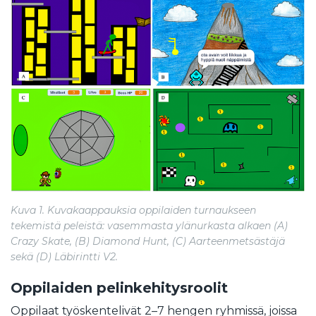
Kuva 1. Kuvakaappauksia oppilaiden turnaukseen
tekemistä peleistä: vasemmasta ylänurkasta alkaen (A)
Crazy Skate, (B) Diamond Hunt, (C) Aarteenmetsästäjä
sekä (D) Läbirintti V2.
Oppilaiden pelinkehitysroolit
Oppilaat työskentelivät 2–7 hengen ryhmissä, joissa