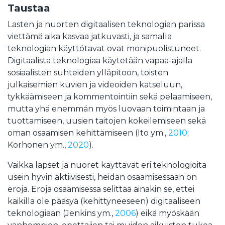
Taustaa
Lasten ja nuorten digitaalisen teknologian parissa
viettämä aika kasvaa jatkuvasti, ja samalla
teknologian käyttötavat ovat monipuolistuneet.
Digitaalista teknologiaa käytetään vapaa-ajalla
sosiaalisten suhteiden ylläpitoon, toisten
julkaisemien kuvien ja videoiden katseluun,
tykkäämiseen ja kommentointiin sekä pelaamiseen,
mutta yhä enemmän myös luovaan toimintaan ja
tuottamiseen, uusien taitojen kokeilemiseen sekä
oman osaamisen kehittämiseen (Ito ym.,
2010
;
Korhonen ym.,
2020
).
Vaikka lapset ja nuoret käyttävät eri teknologioita
usein hyvin aktiivisesti, heidän osaamisessaan on
eroja. Eroja osaamisessa selittää ainakin se, ettei
kaikilla ole pääsyä (kehittyneeseen) digitaaliseen
teknologiaan (Jenkins ym.,
2006
) eikä myöskään