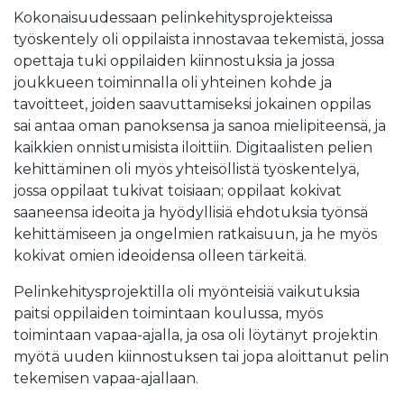
Kokonaisuudessaan pelinkehitysprojekteissa
työskentely oli oppilaista innostavaa tekemistä, jossa
opettaja tuki oppilaiden kiinnostuksia ja jossa
joukkueen toiminnalla oli yhteinen kohde ja
tavoitteet, joiden saavuttamiseksi jokainen oppilas
sai antaa oman panoksensa ja sanoa mielipiteensä, ja
kaikkien onnistumisista iloittiin. Digitaalisten pelien
kehittäminen oli myös yhteisöllistä työskentelyä,
jossa oppilaat tukivat toisiaan; oppilaat kokivat
saaneensa ideoita ja hyödyllisiä ehdotuksia työnsä
kehittämiseen ja ongelmien ratkaisuun, ja he myös
kokivat omien ideoidensa olleen tärkeitä.
Pelinkehitysprojektilla oli myönteisiä vaikutuksia
paitsi oppilaiden toimintaan koulussa, myös
toimintaan vapaa-ajalla, ja osa oli löytänyt projektin
myötä uuden kiinnostuksen tai jopa aloittanut pelin
tekemisen vapaa-ajallaan.