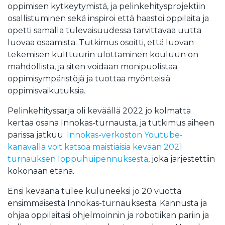
oppimisen kytkeytymistä, ja pelinkehitysprojektiin
osallistuminen sekä inspiroi että haastoi oppilaita ja
opetti samalla tulevaisuudessa tarvittavaa uutta
luovaa osaamista. Tutkimus osoitti, että luovan
tekemisen kulttuurin ulottaminen kouluun on
mahdollista, ja siten voidaan monipuolistaa
oppimisympäristöjä ja tuottaa myönteisiä
oppimisvaikutuksia.
Pelinkehityssarja oli keväällä 2022 jo kolmatta
kertaa osana Innokas-turnausta, ja tutkimus aiheen
parissa jatkuu.
Innokas-verkoston Youtube-
kanavalla voit katsoa maistiaisia kevään 2021
turnauksen loppuhuipennuksesta
, joka järjestettiin
kokonaan etänä.
Ensi keväänä tulee kuluneeksi jo 20 vuotta
ensimmäisestä Innokas-turnauksesta. Kannusta ja
ohjaa oppilaitasi ohjelmoinnin ja robotiikan pariin ja