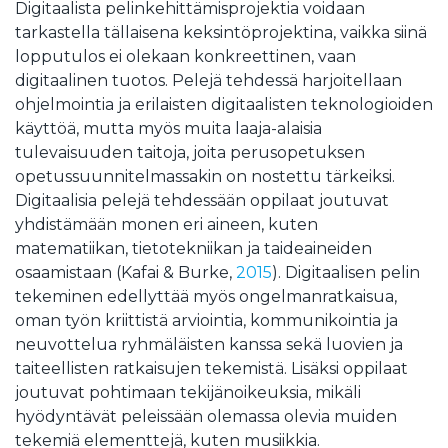
Digitaalista pelinkehittämisprojektia voidaan
tarkastella tällaisena keksintöprojektina, vaikka siinä
lopputulos ei olekaan konkreettinen, vaan
digitaalinen tuotos. Pelejä tehdessä harjoitellaan
ohjelmointia ja erilaisten digitaalisten teknologioiden
käyttöä, mutta myös muita laaja-alaisia
tulevaisuuden taitoja, joita perusopetuksen
opetussuunnitelmassakin on nostettu tärkeiksi.
Digitaalisia pelejä tehdessään oppilaat joutuvat
yhdistämään monen eri aineen, kuten
matematiikan, tietotekniikan ja taideaineiden
osaamistaan (Kafai & Burke,
2015
). Digitaalisen pelin
tekeminen edellyttää myös ongelmanratkaisua,
oman työn kriittistä arviointia, kommunikointia ja
neuvottelua ryhmäläisten kanssa sekä luovien ja
taiteellisten ratkaisujen tekemistä. Lisäksi oppilaat
joutuvat pohtimaan tekijänoikeuksia, mikäli
hyödyntävät peleissään olemassa olevia muiden
tekemiä elementtejä, kuten musiikkia.