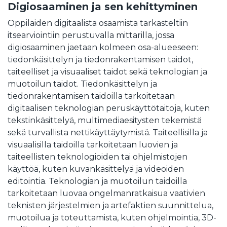
Digiosaaminen ja sen kehittyminen
Oppilaiden digitaalista osaamista tarkasteltiin
itsearviointiin perustuvalla mittarilla, jossa
digiosaaminen jaetaan kolmeen osa-alueeseen:
tiedonkäsittelyn ja tiedonrakentamisen taidot,
taiteelliset ja visuaaliset taidot sekä teknologian ja
muotoilun taidot. Tiedonkäsittelyn ja
tiedonrakentamisen taidoilla tarkoitetaan
digitaalisen teknologian peruskäyttötaitoja, kuten
tekstinkäsittelyä, multimediaesitysten tekemistä
sekä turvallista nettikäyttäytymistä. Taiteellisilla ja
visuaalisilla taidoilla tarkoitetaan luovien ja
taiteellisten teknologioiden tai ohjelmistojen
käyttöä, kuten kuvankäsittelyä ja videoiden
editointia. Teknologian ja muotoilun taidoilla
tarkoitetaan luovaa ongelmanratkaisua vaativien
teknisten järjestelmien ja artefaktien suunnittelua,
muotoilua ja toteuttamista, kuten ohjelmointia, 3D-