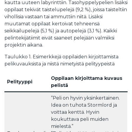
kautta uuteen labyrinttiin. Tasohyppelypelien lisäksi
oppilaat tekivät taistelupelejä (9,2 %), joissa taisteltiin
vihollisia vastaan tai ammuttiin niitä. Lisäksi
muutamat oppilaat kertoivat tehneensä
seikkailupelejä (5,1 %) ja autopelejä (3,1 %). Kaikki
pelintekijätiimit eivät saaneet pelejään valmiiksi
projektin aikana.
Taulukko 1. Esimerkkejä oppilaiden kirjoittamista
pelikuvauksista ja niistä nimetyistä pelityypeistä
Oppilaan kirjoittama kuvaus
Pelityyppi
pelistä
”Peli on hyvin yksinkertainen.
Idea on tuhota Stormlord ja
voittaa kenttä. Hyvin
koukuttava peli muiden
mielestä.”