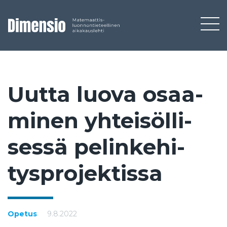
Uut­ta luo­va osaa­
mi­nen yh­tei­söl­li­
ses­sä pe­lin­ke­hi­
tysp­ro­jek­tis­sa
Opetus
9.8.2022