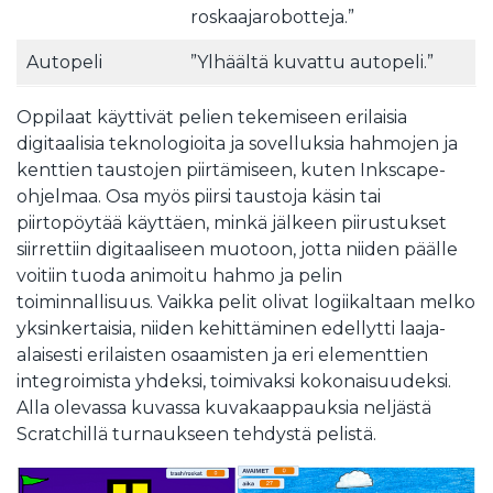
roskaajarobotteja.”
Autopeli
”Ylhäältä kuvattu autopeli.”
Oppilaat käyttivät pelien tekemiseen erilaisia
digitaalisia teknologioita ja sovelluksia hahmojen ja
kenttien taustojen piirtämiseen, kuten Inkscape-
ohjelmaa. Osa myös piirsi taustoja käsin tai
piirtopöytää käyttäen, minkä jälkeen piirustukset
siirrettiin digitaaliseen muotoon, jotta niiden päälle
voitiin tuoda animoitu hahmo ja pelin
toiminnallisuus. Vaikka pelit olivat logiikaltaan melko
yksinkertaisia, niiden kehittäminen edellytti laaja-
alaisesti erilaisten osaamisten ja eri elementtien
integroimista yhdeksi, toimivaksi kokonaisuudeksi.
Alla olevassa kuvassa kuvakaappauksia neljästä
Scratchillä turnaukseen tehdystä pelistä.