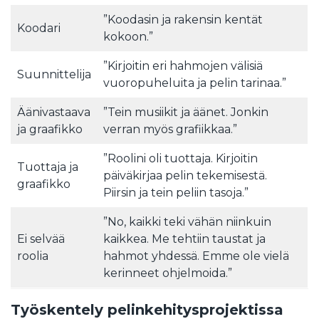
”Koodasin ja rakensin kentät
Koodari
kokoon.”
”Kirjoitin eri hahmojen välisiä
Suunnittelija
vuoropuheluita ja pelin tarinaa.”
Äänivastaava
”Tein musiikit ja äänet. Jonkin
ja graafikko
verran myös grafiikkaa.”
”Roolini oli tuottaja. Kirjoitin
Tuottaja ja
päiväkirjaa pelin tekemisestä.
graafikko
Piirsin ja tein peliin tasoja.”
”No, kaikki teki vähän niinkuin
Ei selvää
kaikkea. Me tehtiin taustat ja
roolia
hahmot yhdessä. Emme ole vielä
kerinneet ohjelmoida.”
Työskentely pelinkehitysprojektissa