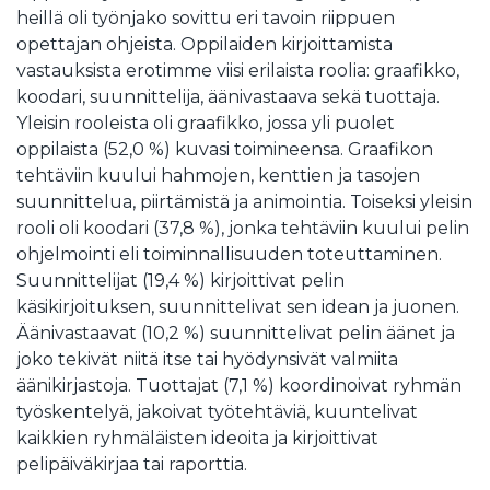
heillä oli työnjako sovittu eri tavoin riippuen
opettajan ohjeista. Oppilaiden kirjoittamista
vastauksista erotimme viisi erilaista roolia: graafikko,
koodari, suunnittelija, äänivastaava sekä tuottaja.
Yleisin rooleista oli graafikko, jossa yli puolet
oppilaista (52,0 %) kuvasi toimineensa. Graafikon
tehtäviin kuului hahmojen, kenttien ja tasojen
suunnittelua, piirtämistä ja animointia. Toiseksi yleisin
rooli oli koodari (37,8 %), jonka tehtäviin kuului pelin
ohjelmointi eli toiminnallisuuden toteuttaminen.
Suunnittelijat (19,4 %) kirjoittivat pelin
käsikirjoituksen, suunnittelivat sen idean ja juonen.
Äänivastaavat (10,2 %) suunnittelivat pelin äänet ja
joko tekivät niitä itse tai hyödynsivät valmiita
äänikirjastoja. Tuottajat (7,1 %) koordinoivat ryhmän
työskentelyä, jakoivat työtehtäviä, kuuntelivat
kaikkien ryhmäläisten ideoita ja kirjoittivat
pelipäiväkirjaa tai raporttia.