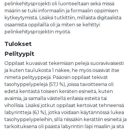
pelinkehitysprojekti oli luonteeltaan sekä missä
määrin se tuki informaalin ja formaalin oppimisen
kytkeytymistä. Lisäksi tutkittiin, millaista digitaalista
osaamista oppilailla oli ja miten se kehittyi
pelinkehitysprojektin myötä.
Tulokset
Pelityypit
Oppilaat kuvasivat tekemiään pelejä suoraviivaisesti
ja kuten taulukosta 1 näkee, he myös osasivat itse
nimetä pelityyppejä. Pääosin oppilaat tekivät
tasohyppelypelejä (57,1 %), joissa tavoitteena oli
edetä kentästä toiseen keräten esineitä, kuten
avaimia, ja samalla väistellä erilaisia esteitä tai
vihollisia. Lisäksi jotkut oppilaat kertoivat tehneensä
labyrintteja (6,1 %), jotka voidaan käytännössä lukea
tasohyppelypeleihin, sillä niissäkin kerättiin esineitä ja
tarkoituksena oli päästä labyrintin läpi maaliin ja sitä