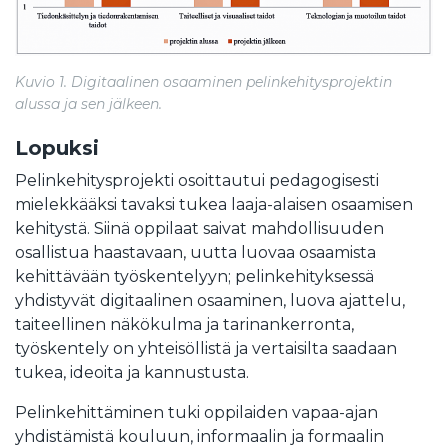
Kuvio 1. Digitaalinen osaaminen pelinkehitysprojektin
alussa ja sen jälkeen.
Lopuksi
Pelinkehitysprojekti osoittautui pedagogisesti
mielekkääksi tavaksi tukea laaja-alaisen osaamisen
kehitystä. Siinä oppilaat saivat mahdollisuuden
osallistua haastavaan, uutta luovaa osaamista
kehittävään työskentelyyn; pelinkehityksessä
yhdistyvät digitaalinen osaaminen, luova ajattelu,
taiteellinen näkökulma ja tarinankerronta,
työskentely on yhteisöllistä ja vertaisilta saadaan
tukea, ideoita ja kannustusta.
Pelinkehittäminen tuki oppilaiden vapaa-ajan
yhdistämistä kouluun, informaalin ja formaalin