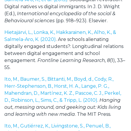
Digital natives vs digital immigrants. In J. D. Wright
(Ed.),
International encyclopedia of the social &
Behavioural sciences
(pp. 918–923). Elsevier.
Hietajärvi, L., Lonka, K., Hakkarainen, K., Alho, K., &
Salmela-Aro, K. (2020)
. Are schools alienating
digitally engaged students?: Longitudinal relations
between digital engagement and school
engagement.
Frontline Learning Research, 8
(1), 33–
55.
Ito, M., Baumer, S., Bittanti, M., Boyd, d., Cody, R.,
Herr-Stephenson, B., Horst, H. A., Lange, P. G.,
Mahendran, D., Martínez, K. Z., Pascoe, C. J., Perkel,
D., Robinson, L., Sims, C., & Tripp, L. (2010)
.
Hanging
out, messing around, and geeking out: Kids living
and learning with new media
. The MIT Press.
Ito, M., Gutiérrez, K., Livingstone, S., Penuel, B.,