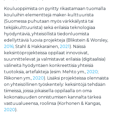
Kouluoppimista on pyritty rikastamaan tuomalla
kouluihin elementtejä maker-kulttuurista
(Suomessa puhutaan myös värkkäilystä tai
tekijäkulttuurista) sekä erilaisia teknologiaa
hyödyntäviä, yhteisöllistä tiedonluomista
edellyttäviä luovia projekteja (Blikstein & Worsley,
2016
; Stahl & Hakkarainen,
2021
). Näissä
keksintöprojekteissa oppilaat innovoivat,
suunnittelevat ja valmistavat erilaisia (digitaalisia)
välineitä hyödyntäen konkreettisia yhteisiä
tuotoksia, artefakteja (esim. Mehto ym.,
2020
;
Riikonen ym.,
2020
). Lisäksi projekteissa olennaista
on yhteisöllinen työskentely: keksintöjä tehdään
tiimeissä, joissa jokaisella oppilaalla on oma
kokonaisuuden onnistumisen kannalta tärkeä
vastuualueensa, roolinsa (Korhonen & Kangas,
2020
).