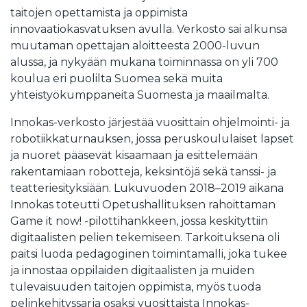
taitojen opettamista ja oppimista
innovaatiokasvatuksen avulla. Verkosto sai alkunsa
muutaman opettajan aloitteesta 2000-luvun
alussa, ja nykyään mukana toiminnassa on yli 700
koulua eri puolilta Suomea sekä muita
yhteistyökumppaneita Suomesta ja maailmalta.
Innokas-verkosto järjestää vuosittain ohjelmointi- ja
robotiikkaturnauksen, jossa peruskoululaiset lapset
ja nuoret pääsevät kisaamaan ja esittelemään
rakentamiaan robotteja, keksintöjä sekä tanssi- ja
teatteriesityksiään. Lukuvuoden 2018–2019 aikana
Innokas toteutti Opetushallituksen rahoittaman
Game it now! -pilottihankkeen, jossa keskityttiin
digitaalisten pelien tekemiseen. Tarkoituksena oli
paitsi luoda pedagoginen toimintamalli, joka tukee
ja innostaa oppilaiden digitaalisten ja muiden
tulevaisuuden taitojen oppimista, myös tuoda
pelinkehityssarja osaksi vuosittaista Innokas-