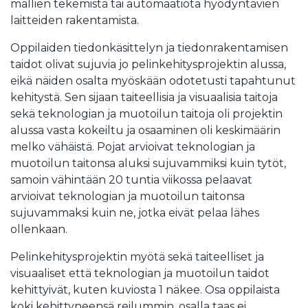
mallien tekemistä tai automaatiota hyödyntävien
laitteiden rakentamista.
Oppilaiden tiedonkäsittelyn ja tiedonrakentamisen
taidot olivat sujuvia jo pelinkehitysprojektin alussa,
eikä näiden osalta myöskään odotetusti tapahtunut
kehitystä. Sen sijaan taiteellisia ja visuaalisia taitoja
sekä teknologian ja muotoilun taitoja oli projektin
alussa vasta kokeiltu ja osaaminen oli keskimäärin
melko vähäistä. Pojat arvioivat teknologian ja
muotoilun taitonsa aluksi sujuvammiksi kuin tytöt,
samoin vähintään 20 tuntia viikossa pelaavat
arvioivat teknologian ja muotoilun taitonsa
sujuvammaksi kuin ne, jotka eivät pelaa lähes
ollenkaan.
Pelinkehitysprojektin myötä sekä taiteelliset ja
visuaaliset että teknologian ja muotoilun taidot
kehittyivät, kuten kuviosta 1 näkee. Osa oppilaista
koki kehittyneensä reilummin, osalla taas ei