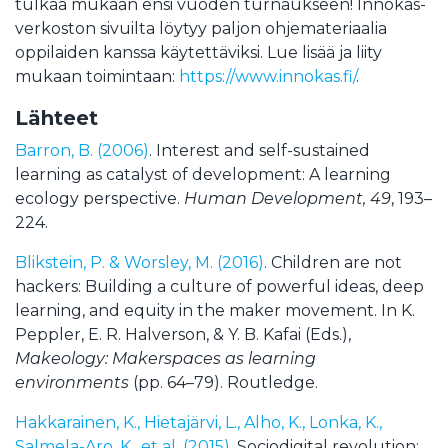
tulkaa mukaan ensi vuoden turnaukseen! Innokas-
verkoston sivuilta löytyy paljon ohjemateriaalia
oppilaiden kanssa käytettäviksi. Lue lisää ja liity
mukaan toimintaan:
https://www.innokas.fi/
.
Lähteet
Barron, B. (2006)
. Interest and self-sustained
learning as catalyst of development: A learning
ecology perspective.
Human Development, 49
, 193–
224.
Blikstein, P. & Worsley, M. (2016)
. Children are not
hackers: Building a culture of powerful ideas, deep
learning, and equity in the maker movement. In K.
Peppler, E. R. Halverson, & Y. B. Kafai (Eds.),
Makeology: Makerspaces as learning
environments
(pp. 64–79). Routledge.
Hakkarainen, K., Hietajärvi, L., Alho, K., Lonka, K.,
Salmela-Aro, K., et al. (2015)
. Sociodigital revolution: