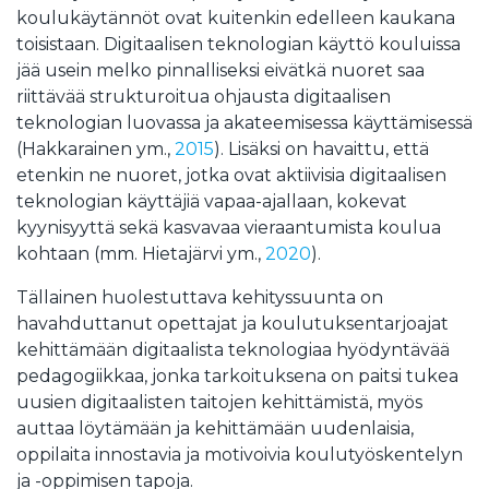
koulukäytännöt ovat kuitenkin edelleen kaukana
toisistaan. Digitaalisen teknologian käyttö kouluissa
jää usein melko pinnalliseksi eivätkä nuoret saa
riittävää strukturoitua ohjausta digitaalisen
teknologian luovassa ja akateemisessa käyttämisessä
(Hakkarainen ym.,
2015
). Lisäksi on havaittu, että
etenkin ne nuoret, jotka ovat aktiivisia digitaalisen
teknologian käyttäjiä vapaa-ajallaan, kokevat
kyynisyyttä sekä kasvavaa vieraantumista koulua
kohtaan (mm. Hietajärvi ym.,
2020
).
Tällainen huolestuttava kehityssuunta on
havahduttanut opettajat ja koulutuksentarjoajat
kehittämään digitaalista teknologiaa hyödyntävää
pedagogiikkaa, jonka tarkoituksena on paitsi tukea
uusien digitaalisten taitojen kehittämistä, myös
auttaa löytämään ja kehittämään uudenlaisia,
oppilaita innostavia ja motivoivia koulutyöskentelyn
ja -oppimisen tapoja.