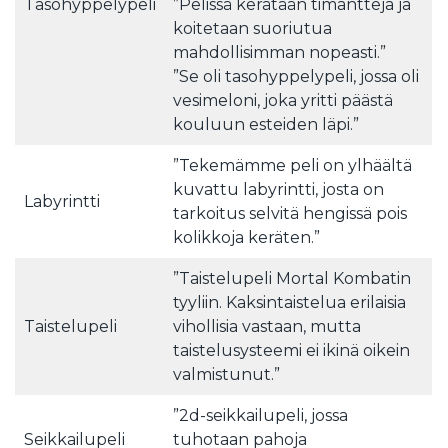
Tasohyppelypeli
”Pelissä kerätään timantteja ja
koitetaan suoriutua
mahdollisimman nopeasti.”
”Se oli tasohyppelypeli, jossa oli
vesimeloni, joka yritti päästä
kouluun esteiden läpi.”
”Tekemämme peli on ylhäältä
kuvattu labyrintti, josta on
Labyrintti
tarkoitus selvitä hengissä pois
kolikkoja keräten.”
”Taistelupeli Mortal Kombatin
tyyliin. Kaksintaistelua erilaisia
Taistelupeli
vihollisia vastaan, mutta
taistelusysteemi ei ikinä oikein
valmistunut.”
”2d-seikkailupeli, jossa
Seikkailupeli
tuhotaan pahoja