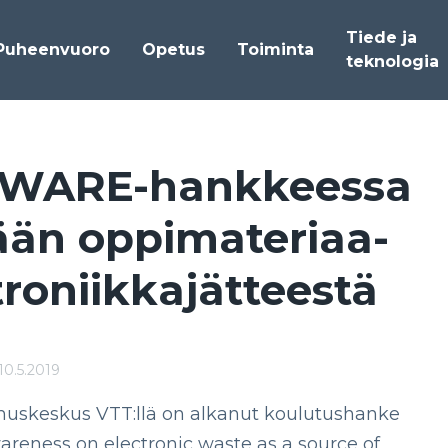
Tiede ja
Puheenvuoro
Opetus
Toiminta
teknologia
WA­RE-hank­kees­sa
tään op­pi­ma­te­riaa­
­ro­niik­ka­jät­tees­tä
10.5.2019
muskeskus VTT:llä on alkanut koulutushanke
reness on electronic waste as a source of