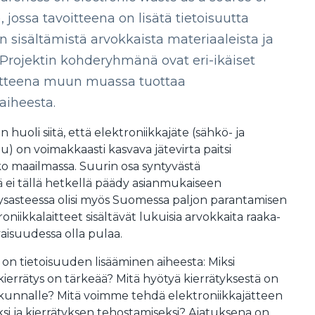
, jossa tavoitteena on lisätä tietoisuutta
n sisältämistä arvokkaista materiaaleista ja
. Projektin kohderyhmänä ovat eri-ikäiset
oitteena muun muassa tuottaa
aiheesta.
huoli siitä, että elektroniikkajäte (sähkö- ja
u) on voimakkaasti kasvava jätevirta paitsi
 maailmassa. Suurin osa syntyvästä
ä ei tällä hetkellä päädy asianmukaiseen
äysasteessa olisi myös Suomessa paljon parantamisen
roniikkalaitteet sisältävät lukuisia arvokkaita raaka-
evaisuudessa olla pulaa.
 on tietoisuuden lisääminen aiheesta: Miksi
kierrätys on tärkeää? Mitä hyötyä kierrätyksestä on
iskunnalle? Mitä voimme tehdä elektroniikkajätteen
i ja kierrätyksen tehostamiseksi? Ajatuksena on