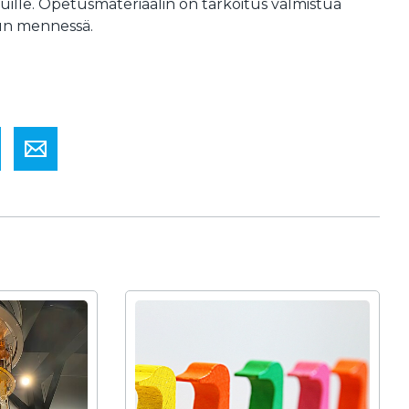
ille. Opetusmateriaalin on tarkoitus valmistua
n mennessä.