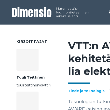
KIRJOITTAJAT
VTT:n A
ke­hi­te­
lia elekt
Tuuli Teittinen
tuuli.teittinen@vtt.fi
Tiede ja teknologia
Teknologian tutki
AWARE (raising awa