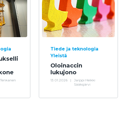
logia
Tiede ja teknologia
Yleistä
kselli
Oloinaccin
okone
lukujono
Tenkanen
13.01.2026
|
Jarppi Heikki
Sääksjärvi