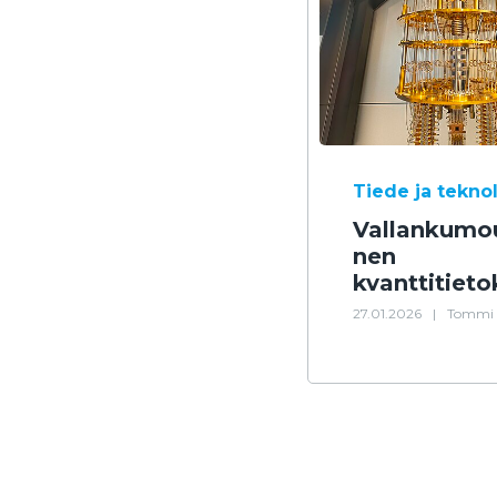
Tiede ja tekno
Vallankumou
nen
kvanttitiet
27.01.2026
|
Tommi 