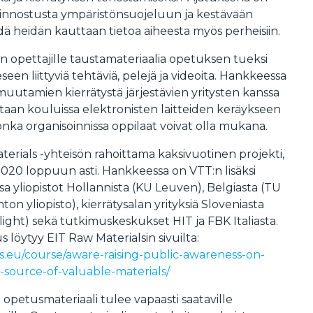
iinnostusta ympäristönsuojeluun ja kestävään
dä heidän kauttaan tietoa aiheesta myös perheisiin.
 opettajille taustamateriaalia opetuksen tueksi
een liittyviä tehtäviä, pelejä ja videoita. Hankkeessa
uutamien kierrätystä järjestävien yritysten kanssa
etaan kouluissa elektronisten laitteiden keräykseen
nka organisoinnissa oppilaat voivat olla mukana.
rials -yhteisön rahoittama kaksivuotinen projekti,
020 loppuun asti. Hankkeessa on VTT:n lisäksi
liopistot Hollannista (KU Leuven), Belgiasta (TU
enton yliopisto), kierrätysalan yrityksiä Sloveniasta
elight) sekä tutkimuskeskukset HIT ja FBK Italiasta.
 löytyy EIT Raw Materialsin sivuilta:
ls.eu/course/aware-raising-public-awareness-on-
-source-of-valuable-materials/
petusmateriaali tulee vapaasti saataville