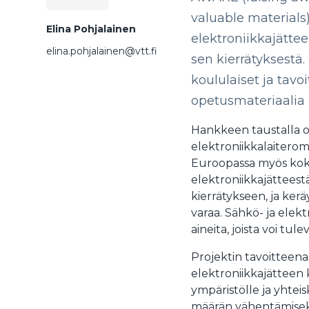
valuable materials)
Elina Pohjalainen
elektroniikkajättee
elina.pohjalainen@vtt.fi
sen kierrätyksestä
koululaiset ja tav
opetusmateriaalia 
Hankkeen taustalla on 
elektroniikkalaiterom
Euroopassa myös koko
elektroniikkajätteest
kierrätykseen, ja ker
varaa. Sähkö- ja elekt
aineita, joista voi tul
Projektin tavoitteena
elektroniikkajätteen 
ympäristölle ja yhte
määrän vähentämiseks