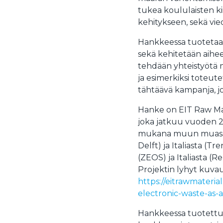
tukea koululaisten k
kehitykseen, sekä vie
Hankkeessa tuotetaan
sekä kehitetään aihees
tehdään yhteistyötä m
ja esimerkiksi toteut
tähtäävä kampanja, jo
Hanke on EIT Raw Mate
joka jatkuu vuoden 2
mukana muun muassa y
Delft) ja Italiasta (Tr
(ZEOS) ja Italiasta (R
Projektin lyhyt kuvaus
https://eitrawmateria
electronic-waste-as-a
Hankkeessa tuotettu o