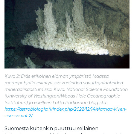
Kuva 2: Eräs erikoinen elämän ympäristö Maassa,
merenpohjalla esiintyvissä vaaleiden savuttajalähteiden
mineraalisaostumissa. Kuva: National Science Foundation
(University of Washington/Woods Hole Oceanographic
Institution) ja edelleen Lotta Purkamon blogista
https://astrobiologia.fi/index.php/2022/12/14/elamaa-kiven-
sisassa-vol-2/
Suomesta kuitenkin puuttuu sellainen