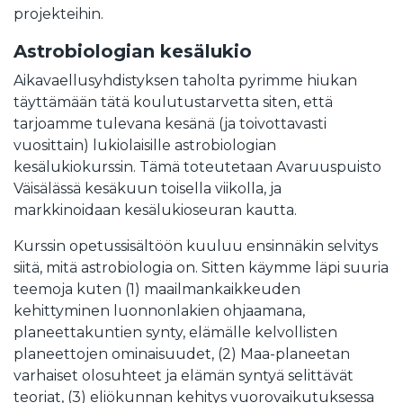
projekteihin.
Astrobiologian kesälukio
Aikavaellusyhdistyksen taholta pyrimme hiukan
täyttämään tätä koulutustarvetta siten, että
tarjoamme tulevana kesänä (ja toivottavasti
vuosittain) lukiolaisille astrobiologian
kesälukiokurssin. Tämä toteutetaan Avaruuspuisto
Väisälässä kesäkuun toisella viikolla, ja
markkinoidaan kesälukioseuran kautta.
Kurssin opetussisältöön kuuluu ensinnäkin selvitys
siitä, mitä astrobiologia on. Sitten käymme läpi suuria
teemoja kuten (1) maailmankaikkeuden
kehittyminen luonnonlakien ohjaamana,
planeettakuntien synty, elämälle kelvollisten
planeettojen ominaisuudet, (2) Maa-planeetan
varhaiset olosuhteet ja elämän syntyä selittävät
teoriat, (3) eliökunnan kehitys vuorovaikutuksessa