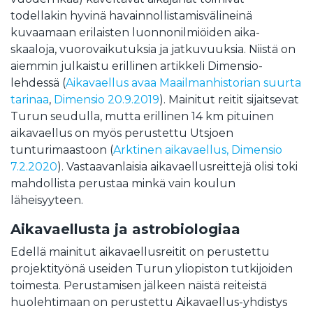
todellakin hyvinä havainnollistamisvälineinä
kuvaamaan erilaisten luonnonilmiöiden aika-
skaaloja, vuorovaikutuksia ja jatkuvuuksia. Niistä on
aiemmin julkaistu erillinen artikkeli Dimensio-
lehdessä (
Ai­ka­vael­lus avaa Maail­man­his­to­rian suur­ta
ta­ri­naa
,
Dimensio 20.9.2019
). Mainitut reitit sijaitsevat
Turun seudulla, mutta erillinen 14 km pituinen
aikavaellus on myös perustettu Utsjoen
tunturimaastoon (
Arktinen aikavaellus, Dimensio
7.2.2020
). Vastaavanlaisia aikavaellusreittejä olisi toki
mahdollista perustaa minkä vain koulun
läheisyyteen.
Aikavaellusta ja astrobiologiaa
Edellä mainitut aikavaellusreitit on perustettu
projektityönä useiden Turun yliopiston tutkijoiden
toimesta. Perustamisen jälkeen näistä reiteistä
huolehtimaan on perustettu Aikavaellus-yhdistys