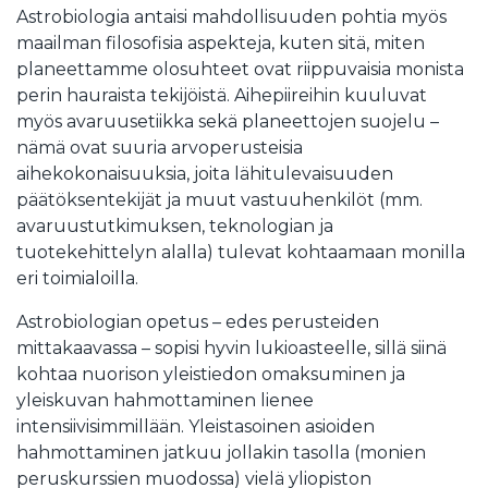
Astrobiologia antaisi mahdollisuuden pohtia myös
maailman filosofisia aspekteja, kuten sitä, miten
planeettamme olosuhteet ovat riippuvaisia monista
perin hauraista tekijöistä. Aihepiireihin kuuluvat
myös avaruusetiikka sekä planeettojen suojelu –
nämä ovat suuria arvoperusteisia
aihekokonaisuuksia, joita lähitulevaisuuden
päätöksentekijät ja muut vastuuhenkilöt (mm.
avaruustutkimuksen, teknologian ja
tuotekehittelyn alalla) tulevat kohtaamaan monilla
eri toimialoilla.
Astrobiologian opetus – edes perusteiden
mittakaavassa – sopisi hyvin lukioasteelle, sillä siinä
kohtaa nuorison yleistiedon omaksuminen ja
yleiskuvan hahmottaminen lienee
intensiivisimmillään. Yleistasoinen asioiden
hahmottaminen jatkuu jollakin tasolla (monien
peruskurssien muodossa) vielä yliopiston