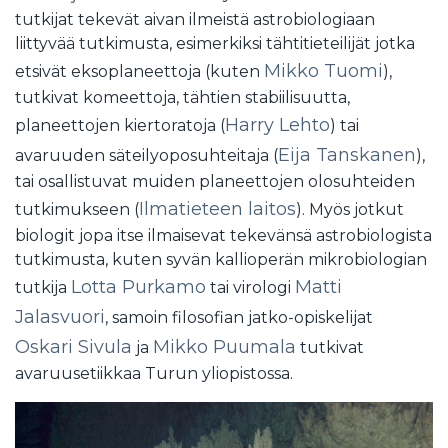
tutkijat tekevät aivan ilmeistä astrobiologiaan
liittyvää tutkimusta, esimerkiksi tähtitieteilijät jotka
Mikko Tuomi
etsivät eksoplaneettoja (kuten
),
tutkivat komeettoja, tähtien stabiilisuutta,
Harry Lehto
planeettojen kiertoratoja (
) tai
Eija Tanskanen
avaruuden säteilyoposuhteitaja (
),
tai osallistuvat muiden planeettojen olosuhteiden
Ilmatieteen laitos
tutkimukseen (
). Myös jotkut
biologit jopa itse ilmaisevat tekevänsä astrobiologista
tutkimusta, kuten syvän kallioperän mikrobiologian
Lotta Purkamo
Matti
tutkija
tai virologi
Jalasvuori
, samoin filosofian jatko-opiskelijat
Oskari Sivula
Mikko Puumala
ja
tutkivat
avaruusetiikkaa Turun yliopistossa.