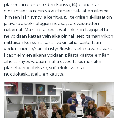
planeetan olosuhteiden kanssa, (4) planeetan
olosuhteet ja niihin vaikuttaneet tekijät eri aikoina,
ihmisen lajin synty ja kehitys, (5) teknisen sivilisaation
ja avaruusteknologian nousu, tulevaisuuden
näkymät. Mainitut aiheet ovat toki niin laajoja että
ne voidaan kattaa vain aika pinnallisesti tämän viikon
mittaisen kurssin aikana; kukin aihe käsitellään
yhden luento/harjoitustyö/keskustelupäivän aikana.
Iltaohjelmien aikana voidaan päästä käsittelemään
aiheita myös vapaammalla otteella, esimerkiksi
planetaarioesityksen, scifi-elokuvan tai
nuotiokeskustelujen kautta.