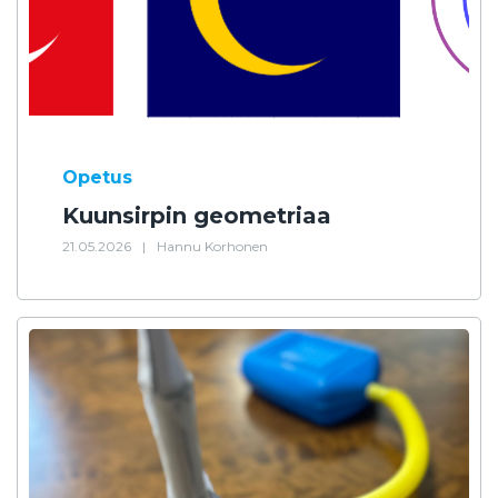
Opetus
Kuunsirpin geometriaa
21.05.2026
|
Hannu Korhonen