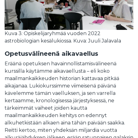
Kuva 3: Opiskelijaryhmää vuoden 2022
astrobiologian kesälukiossa. Kuva: Juuli Jalavala
Opetusvälineenä aikavaellus
Eräänä opetuksen havainnollistamisvälineenä
kurssilla käytämme aikavaellusta – eli koko
maailmankaikkeuden historian kattavaa pitkää
aikajanaa. Lukiokurssimme viimeisenä päivänä
kävelemme tämän vaelluksen, ja sen varrella
kertaamme, kronologisessa järjestyksessä, ne
tärkeimmät vaiheet joiden kautta
maailmankaikkeuden kehitys on edennyt
alkuhetkistään alkaen aina tähän paivään saakka.
Reitti kertoo, miten yhdeksän miljardia vuotta
alkuräjähdyksen jälkeen, erään satunnaisen galaksin