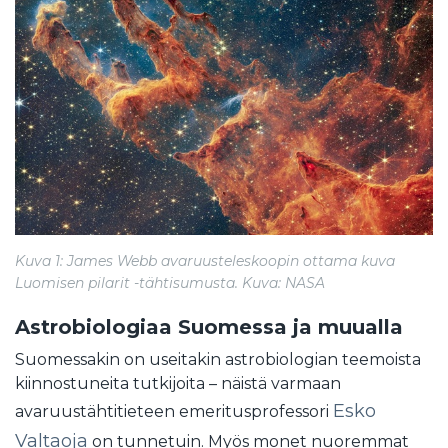
Kuva 1: James Webb avaruusteleskoopin ottama kuva
Luomisen pilarit -tähtisumusta. Kuva: NASA
Astrobiologiaa Suomessa ja muualla
Suomessakin on useitakin astrobiologian teemoista
kiinnostuneita tutkijoita – näistä varmaan
Esko
avaruustähtitieteen emeritusprofessori
Valtaoja
on tunnetuin. Myös monet nuoremmat