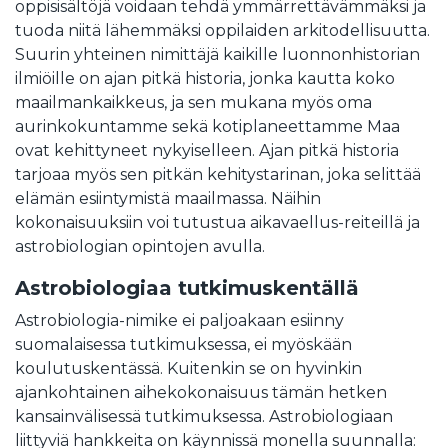
oppisisältöjä voidaan tehdä ymmärrettävämmäksi ja
tuoda niitä lähemmäksi oppilaiden arkitodellisuutta.
Suurin yhteinen nimittäjä kaikille luonnonhistorian
ilmiöille on ajan pitkä historia, jonka kautta koko
maailmankaikkeus, ja sen mukana myös oma
aurinkokuntamme sekä kotiplaneettamme Maa
ovat kehittyneet nykyiselleen. Ajan pitkä historia
tarjoaa myös sen pitkän kehitystarinan, joka selittää
elämän esiintymistä maailmassa. Näihin
kokonaisuuksiin voi tutustua aikavaellus-reiteillä ja
astrobiologian opintojen avulla.
Astrobiologiaa tutkimuskentällä
Astrobiologia-nimike ei paljoakaan esiinny
suomalaisessa tutkimuksessa, ei myöskään
koulutuskentässä. Kuitenkin se on hyvinkin
ajankohtainen aihekokonaisuus tämän hetken
kansainvälisessä tutkimuksessa. Astrobiologiaan
liittyviä hankkeita on käynnissä monella suunnalla: