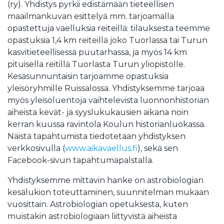
(ry). Yhdistys pyrkii edistämään tieteellisen
maailmankuvan esittelyä mm. tarjoamalla
opastettuja vaelluksia reiteillä: tilauksesta teemme
opastuksia 1,4 km reiteillä joko Tuorlassa tai Turun
kasvitieteellisessä puutarhassa, ja myös 14 km
pituisella reitillä Tuorlasta Turun yliopistolle.
Kesäsunnuntaisin tarjoamme opastuksia
yleisöryhmille Ruissalossa. Yhdistyksemme tarjoaa
myös yleisöluentoja vaihtelevista luonnonhistorian
aiheista kevät- ja syyslukukausien aikana noin
kerran kuussa ravintola Koulun historianluokassa.
Näistä tapahtumista tiedotetaan yhdistyksen
verkkosivulla (
www.aikavaellus.fi
), sekä sen
Facebook-sivun tapahtumapalstalla.
Yhdistyksemme mittavin hanke on astrobiologian
kesälukion toteuttaminen, suunnitelman mukaan
vuosittain. Astrobiologian opetuksesta, kuten
muistakin astrobiologiaan liittyvistä aiheista