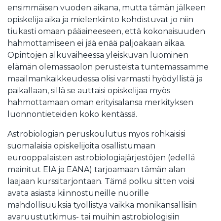
ensimmäisen vuoden aikana, mutta tämän jälkeen
opiskelija aika ja mielenkiinto kohdistuvat jo niin
tiukasti omaan pääaineeseen, että kokonaisuuden
hahmottamiseen ei jää enää paljoakaan aikaa.
Opintojen alkuvaiheessa yleiskuvan luominen
elämän olemassaolon perusteista tuntemassamme
maailmankaikkeudessa olisi varmasti hyödyllistä ja
paikallaan, sillä se auttaisi opiskelijaa myös
hahmottamaan oman erityisalansa merkityksen
luonnontieteiden koko kentässä.
Astrobiologian peruskoulutus myös rohkaisisi
suomalaisia opiskelijoita osallistumaan
eurooppalaisten astrobiologiajärjestöjen (edellä
mainitut EIA ja EANA) tarjoamaan tämän alan
laajaan kurssitarjontaan. Tämä polku sitten voisi
avata asiasta kiinnostuneille nuorille
mahdollisuuksia työllistyä vaikka monikansallisiin
avaruustutkimus- tai muihin astrobiologisiin