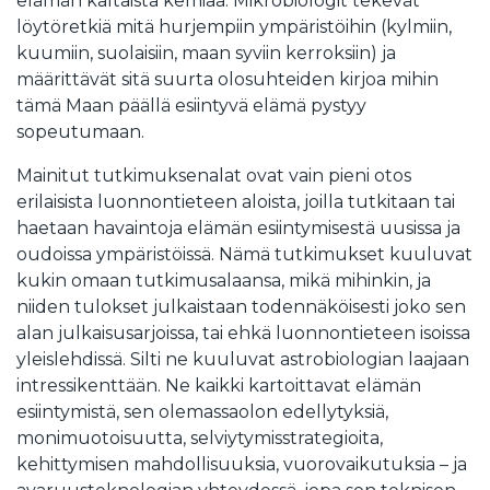
elämän kaltaista kemiaa. Mikrobiologit tekevät
löytöretkiä mitä hurjempiin ympäristöihin (kylmiin,
kuumiin, suolaisiin, maan syviin kerroksiin) ja
määrittävät sitä suurta olosuhteiden kirjoa mihin
tämä Maan päällä esiintyvä elämä pystyy
sopeutumaan.
Mainitut tutkimuksenalat ovat vain pieni otos
erilaisista luonnontieteen aloista, joilla tutkitaan tai
haetaan havaintoja elämän esiintymisestä uusissa ja
oudoissa ympäristöissä. Nämä tutkimukset kuuluvat
kukin omaan tutkimusalaansa, mikä mihinkin, ja
niiden tulokset julkaistaan todennäköisesti joko sen
alan julkaisusarjoissa, tai ehkä luonnontieteen isoissa
yleislehdissä. Silti ne kuuluvat astrobiologian laajaan
intressikenttään. Ne kaikki kartoittavat elämän
esiintymistä, sen olemassaolon edellytyksiä,
monimuotoisuutta, selviytymisstrategioita,
kehittymisen mahdollisuuksia, vuorovaikutuksia – ja