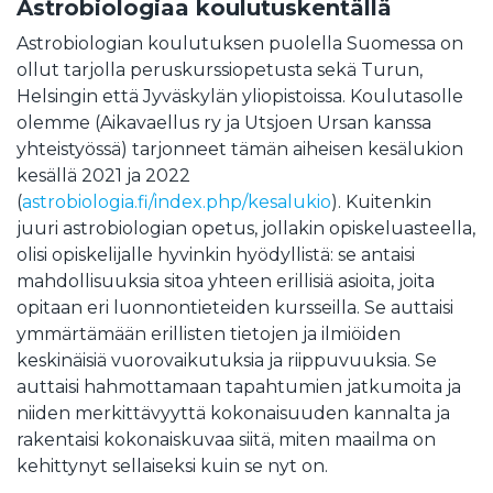
Astrobiologiaa koulutuskentällä
Astrobiologian koulutuksen puolella Suomessa on
ollut tarjolla peruskurssiopetusta sekä Turun,
Helsingin että Jyväskylän yliopistoissa. Koulutasolle
olemme (Aikavaellus ry ja Utsjoen Ursan kanssa
yhteistyössä) tarjonneet tämän aiheisen kesälukion
kesällä 2021 ja 2022
(
astrobiologia.fi/index.php/kesalukio
). Kuitenkin
juuri astrobiologian opetus, jollakin opiskeluasteella,
olisi opiskelijalle hyvinkin hyödyllistä: se antaisi
mahdollisuuksia sitoa yhteen erillisiä asioita, joita
opitaan eri luonnontieteiden kursseilla. Se auttaisi
ymmärtämään erillisten tietojen ja ilmiöiden
keskinäisiä vuorovaikutuksia ja riippuvuuksia. Se
auttaisi hahmottamaan tapahtumien jatkumoita ja
niiden merkittävyyttä kokonaisuuden kannalta ja
rakentaisi kokonaiskuvaa siitä, miten maailma on
kehittynyt sellaiseksi kuin se nyt on.