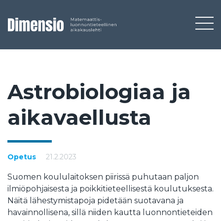
Ast­ro­bio­lo­giaa ja
ai­ka­vael­lus­ta
Opetus
21.2.2023
Suomen koululaitoksen piirissä puhutaan paljon
ilmiöpohjaisesta ja poikkitieteellisestä koulutuksesta.
Näitä lähestymistapoja pidetään suotavana ja
havainnollisena, sillä niiden kautta luonnontieteiden