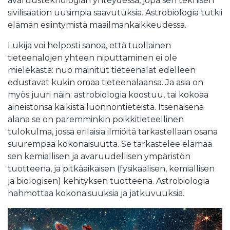
avaruusteknologian yhteydessä, jopa sen teknisen
sivilisaation uusimpia saavutuksia. Astrobiologia tutkii
elämän esiintymistä maailmankaikkeudessa.
Lukija voi helposti sanoa, että tuollainen
tieteenalojen yhteen niputtaminen ei ole
mielekästä: nuo mainitut tieteenalat edelleen
edustavat kukin omaa tieteenalaansa. Ja asia on
myös juuri näin: astrobiologia koostuu, tai kokoaa
aineistonsa kaikista luonnontieteistä. Itsenäisenä
alana se on paremminkin poikkitieteellinen
tulokulma, jossa erilaisia ilmiöitä tarkastellaan osana
suurempaa kokonaisuutta. Se tarkastelee elämää
sen kemiallisen ja avaruudellisen ympäristön
tuotteena, ja pitkäaikaisen (fysikaalisen, kemiallisen
ja biologisen) kehityksen tuotteena. Astrobiologia
hahmottaa kokonaisuuksia ja jatkuvuuksia.