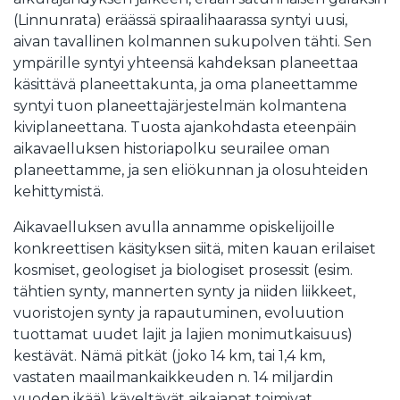
(Linnunrata) eräässä spiraalihaarassa syntyi uusi,
aivan tavallinen kolmannen sukupolven tähti. Sen
ympärille syntyi yhteensä kahdeksan planeettaa
käsittävä planeettakunta, ja oma planeettamme
syntyi tuon planeettajärjestelmän kolmantena
kiviplaneettana. Tuosta ajankohdasta eteenpäin
aikavaelluksen historiapolku seurailee oman
planeettamme, ja sen eliökunnan ja olosuhteiden
kehittymistä.
Aikavaelluksen avulla annamme opiskelijoille
konkreettisen käsityksen siitä, miten kauan erilaiset
kosmiset, geologiset ja biologiset prosessit (esim.
tähtien synty, mannerten synty ja niiden liikkeet,
vuoristojen synty ja rapautuminen, evoluution
tuottamat uudet lajit ja lajien monimutkaisuus)
kestävät. Nämä pitkät (joko 14 km, tai 1,4 km,
vastaten maailmankaikkeuden n. 14 miljardin
vuoden ikää) käveltävät aikajanat toimivat