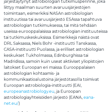
järjestäytynyt astrobiologian tutkimusperinne, joka
liittyy maailman suurten avaruusjärjestöjen
toimintaan, esimerkiksi NASAn astrobiologian
instituutissa tai avaruusjärjestö ESAssa tapahtuva
astrobiologian tutkimuksessa, tai mitä tehdään
useissa eurooppalaisissa astrobiologian instituuteissa
tai tutkimuskeskuksissa. Esimerkkejä näistä ovat
DRL Saksassa, Niels Bohr -instituutti Tanskassa,
CASA-instituutti Puolassa, ja erilliset astrobiologian
keskukset Tukholmassa, Edinburghissa tai
Madridissa, samoin kuin useat aktiiviset yliopistojen
laitokset Euroopan eri maissa. Eurooppalaisen
astrobiologian kohtaamis- ja
kommunikaatioalustoina järjestötasolla toimivat
Euroopan astrobiologia-instituutti (EAI,
europeanastrobiology.eu
, ja Euroopan
astrobiologiayhteisöiden järjestö (EANA,
eana-
net.eu/
)