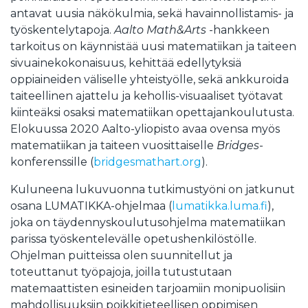
antavat uusia näkökulmia, sekä havainnollistamis- ja
työskentelytapoja.
Aalto Math&Arts
-hankkeen
tarkoitus on käynnistää uusi matematiikan ja taiteen
sivuainekokonaisuus, kehittää edellytyksiä
oppiaineiden väliselle yhteistyölle, sekä ankkuroida
taiteellinen ajattelu ja kehollis-visuaaliset työtavat
kiinteäksi osaksi matematiikan opettajankoulutusta.
Elokuussa 2020 Aalto-yliopisto avaa ovensa myös
matematiikan ja taiteen vuosittaiselle
Bridges
-
konferenssille (
bridgesmathart.org
).
Kuluneena lukuvuonna tutkimustyöni on jatkunut
osana LUMATIKKA-ohjelmaa (
lumatikka.luma.fi
),
joka on täydennyskoulutusohjelma matematiikan
parissa työskentelevälle opetushenkilöstölle.
Ohjelman puitteissa olen suunnitellut ja
toteuttanut työpajoja, joilla tutustutaan
matemaattisten esineiden tarjoamiin monipuolisiin
mahdollisuuksiin poikkitieteellisen oppimisen