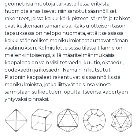
geometrisia muotoja tarkastellessa erityistä
huomiota ansaitsevat niin sanotut säännölliset
rakenteet, joissa kaikki kärkipisteet, särmät ja tahkot
ovat keskenään samanlaisia. Kaksiulotteisen tason
tapauksessa on helppo huomata, että itse asiassa
kaikki säännölliset monikulmiot toteuttavat tämän
vaatimuksen. Kolmiulotteisessa tilassa tilanne on
mielenkiintoisempi, sillä määritelmänmukaisia
kappaleita on vain viisi: tetraedri, kuutio, oktaedri,
dodekaedri ja ikosaedri. Nämä niin kutsutut
Platonin kappaleet rakentuvat siis säännöllisistä
monikulmioista, jotka liittyvät toisiinsa vinosti
särmistään sulkeutuen lopulta itseensä käpertyen
yhtyväksi pinnaksi.