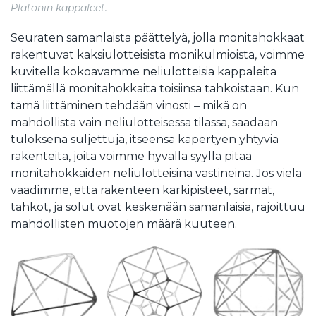
Platonin kappaleet.
Seuraten samanlaista päättelyä, jolla monitahokkaat
rakentuvat kaksiulotteisista monikulmioista, voimme
kuvitella kokoavamme neliulotteisia kappaleita
liittämällä monitahokkaita toisiinsa tahkoistaan. Kun
tämä liittäminen tehdään vinosti – mikä on
mahdollista vain neliulotteisessa tilassa, saadaan
tuloksena suljettuja, itseensä käpertyen yhtyviä
rakenteita, joita voimme hyvällä syyllä pitää
monitahokkaiden neliulotteisina vastineina. Jos vielä
vaadimme, että rakenteen kärkipisteet, särmät,
tahkot, ja solut ovat keskenään samanlaisia, rajoittuu
mahdollisten muotojen määrä kuuteen.