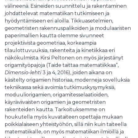
välineenä. Esineiden suunnittelu ja rakentaminen
johdattelevat matematiikan tutkimiseen ja
hyödyntämiseen eri aloilla. Tikkuasetelmien,
geometristen rakennuspalikoiden ja modulaaristen
paperimallien kautta olemme sivunneet
projektiivista geometriaa, korkeampia
tilaulottuvuuksia, rakenteita ja kinetiikkaa eri
näkökulmista. Kirsi Peltonen on myös järjestänyt
origamityöpajoja (Taide taittaa matematiikkaa”,
Dimensio-lehti
3 ja 4, 2016), joiden aikana on
käsitelty origamien historiaa, moderneja sovelluksia
tekniikassa sekä avoimia tutkimuskysymyksiä,
moduuliorigamien, origamitesselaatioiden,
käyräviivaisten origamien ja geometristen
rakenteiden kautta. Tarkoituksemme on
houkutella myös kuvataiteen opettajia mukaan
poikkialaiseen yhteistyöhön, sillä niin kuin taiteella
matematiikalle, on myös matematiikan ilmiöillä ja