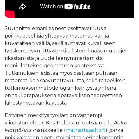
Suunnittelemani esineet osoittavat uusia
poikkitieteellisiä yhteyksiä matematiikan ja
kuvataiteen välillä, sekä auttavat kuvalliseen
työskentelyyn liittyvien tilallisten ilmaisumuotojen
rikastamista ja uudelleenymmärtämistä
moniulotteisen geometrian kontekstissa.
Tutkimukseni edistää myös osaltaan puhtaan
matematiikan saavutettavuutta, sekä taiteellisen
tutkimuksen metodologian kehitystä yhtenä
ennakkotapauksena epätavallisen teoreettisen
lähestymistavan käytöstä.
Erityinen merkitys työlläni on vanhempi
yliopistonlehtori Kirsi Peltosen luotsaamalle
Aalto
Math&Arts
‑hankkeelle (
matharts.aalto.fi
), jonka
poikkialaiseen opetustoimintaan esinekonseptini