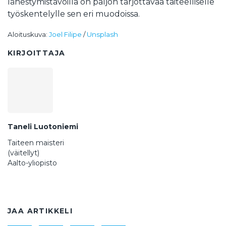
lähestymistavoilla on paljon tarjottavaa taiteelliselle
työskentelylle sen eri muodoissa.
Aloituskuva:
Joel Filipe
/
Unsplash
KIRJOITTAJA
Taneli Luotoniemi
Taiteen maisteri
(väitellyt)
Aalto-yliopisto
JAA ARTIKKELI