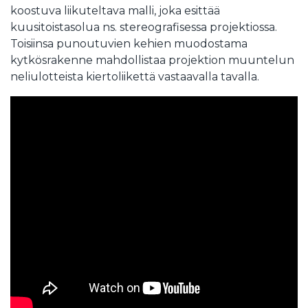
koostuva liikuteltava malli, joka esittää
kuusitoistasolua ns. stereografisessa projektiossa.
Toisiinsa punoutuvien kehien muodostama
kytkösrakenne mahdollistaa projektion muuntelun
neliulotteista kiertoliikettä vastaavalla tavalla.