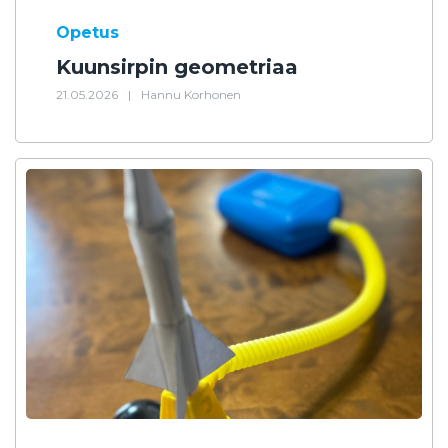
Opetus
Kuunsirpin geometriaa
21.05.2026
|
Hannu Korhonen