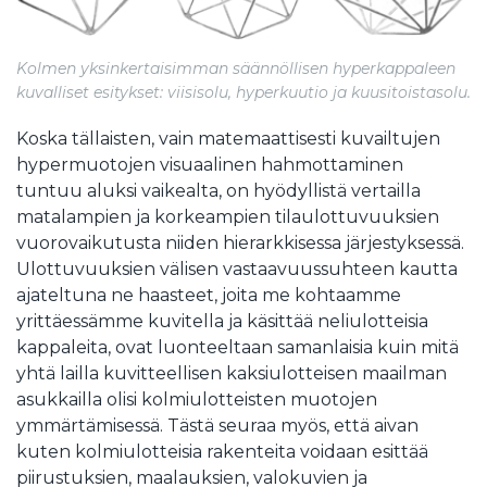
Kolmen yksinkertaisimman säännöllisen hyperkappaleen
kuvalliset esitykset: viisisolu, hyperkuutio ja kuusitoistasolu.
Koska tällaisten, vain matemaattisesti kuvailtujen
hypermuotojen visuaalinen hahmottaminen
tuntuu aluksi vaikealta, on hyödyllistä vertailla
matalampien ja korkeampien tilaulottuvuuksien
vuorovaikutusta niiden hierarkkisessa järjestyksessä.
Ulottuvuuksien välisen vastaavuussuhteen kautta
ajateltuna ne haasteet, joita me kohtaamme
yrittäessämme kuvitella ja käsittää neliulotteisia
kappaleita, ovat luonteeltaan samanlaisia kuin mitä
yhtä lailla kuvitteellisen kaksiulotteisen maailman
asukkailla olisi kolmiulotteisten muotojen
ymmärtämisessä. Tästä seuraa myös, että aivan
kuten kolmiulotteisia rakenteita voidaan esittää
piirustuksien, maalauksien, valokuvien ja