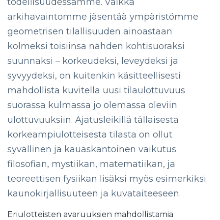
todellisuudessamme. Vaikka
arkihavaintomme jäsentää ympäristömme
geometrisen tilallisuuden ainoastaan
kolmeksi toisiinsa nähden kohtisuoraksi
suunnaksi – korkeudeksi, leveydeksi ja
syvyydeksi, on kuitenkin käsitteellisesti
mahdollista kuvitella uusi tilaulottuvuus
suorassa kulmassa jo olemassa oleviin
ulottuvuuksiin. Ajatusleikillä tällaisesta
korkeampiulotteisesta tilasta on ollut
syvällinen ja kauaskantoinen vaikutus
filosofian, mystiikan, matematiikan, ja
teoreettisen fysiikan lisäksi myös esimerkiksi
kaunokirjallisuuteen ja kuvataiteeseen.
Eriulotteisten avaruuksien mahdollistamia