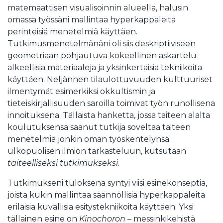
matemaattisen visualisoinnin alueella, halusin
omassa työssäni mallintaa hyperkappaleita
perinteisiä menetelmiä käyttäen.
Tutkimusmenetelmänäni oli siis deskriptiiviseen
geometriaan pohjautuva kokeellinen askartelu
alkeellisia materiaaleja ja yksinkertaisia tekniikoita
käyttäen. Neljännen tilaulottuvuuden kulttuuriset
ilmentymät esimerkiksi okkultismin ja
tieteiskirjallisuuden saroilla toimivat työn runollisena
innoituksena. Tällaista hanketta, jossa taiteen alalta
koulutuksensa saanut tutkija soveltaa taiteen
menetelmiä jonkin oman työskentelynsä
ulkopuolisen ilmiön tarkasteluun, kutsutaan
taiteelliseksi tutkimukseksi
.
Tutkimukseni tuloksena syntyi viisi esinekonseptia,
joista kukin mallintaa säännöllisiä hyperkappaleita
erilaisia kuvallisia esitystekniikoita käyttäen. Yksi
tällainen esine on
Kinochoron
– messinkikehistä