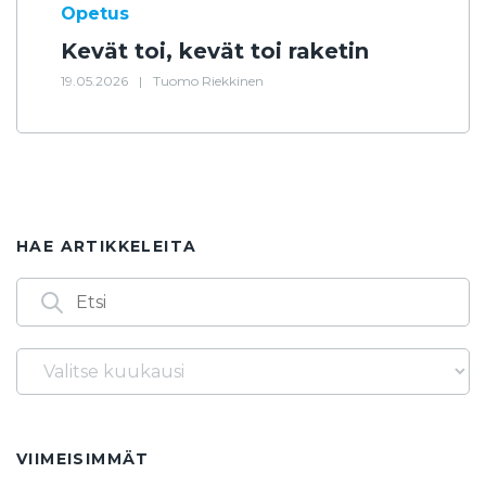
Opetus
Kevät toi, kevät toi raketin
19.05.2026
|
Tuomo Riekkinen
HAE ARTIKKELEITA
Arkistot
Löydät artikkeleita myös seuraavilla
avainsanoilla
14.3.
1986
2. asteen yhtälö
2025
2026
VIIMEISIMMÄT
3. asteen yhtälö
40-vuotta
60-lukujärjestelmä