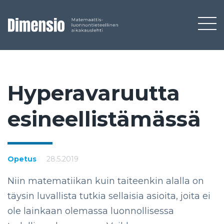
Hy­pe­ra­va­ruut­ta
esi­neel­lis­tä­mäs­sä
Opetus
28.5.2019
Niin matematiikan kuin taiteenkin alalla on
täysin luvallista tutkia sellaisia asioita, joita ei
ole lainkaan olemassa luonnollisessa