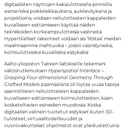
digitaalisten näyttöjen kaksiulotteisilla pinnoilla
esimerkiksi poikkileikkauksina, aukilevityksinä ja
projektioina, voidaan neliulotteisten kappaleiden
kuvalliseen esittämiseen käyttää näiden
tekniikoiden korkeampiulotteisia vastineita.
Hypertilalliset rakenteet voidaan siis ’litistää’ meidän
maailmaamme mahtuviksi – joskin vääristyneiksi,
kolmiulotteisiksi kuvallisiksi esityksiksi.
Aalto-yliopiston Taiteen laitokselle tekemäni
väitöstutkimuksen
Hyperspatial Interlace –
Grasping Four-dimensional Geometry Through
Crafted Models
päämääränä oli löytää uusia tapoja
säännöllisten neliulotteisten kappaleiden
kuvalliseen esittämiseen kolmiulotteisten, käsin
kosketeltavien esineiden muodossa. Koska
digitaalisin välinein tuotetut esitykset kuten 3D-
tulosteet, virtuaalitodellisuudet ja
vuorovaikutteiset ohjelmistot ovat yliedustettuina