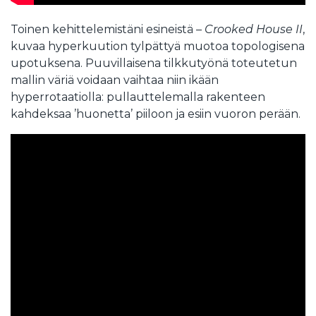
Toinen kehittelemistäni esineistä –
Crooked House II
,
kuvaa hyperkuution tylpättyä muotoa topologisena
upotuksena. Puuvillaisena tilkkutyönä toteutetun
mallin väriä voidaan vaihtaa niin ikään
hyperrotaatiolla: pullauttelemalla rakenteen
kahdeksaa ’huonetta’ piiloon ja esiin vuoron perään.