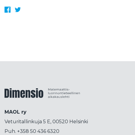
Facebook
Twitter
kesä
kesätyönteijät
kestävä kehitys
kilpailu
Kilpailutoiminta
kirja
kirja-arvostelu
kirjallisuutta
kisällioppiminen
kokeellisuus
kolumni
konepsykologia
koodaus
korkeakoulutus
korttipeli
korttitemppu
kosini
kosmetiikka
koulujärjestelmä
koulutus
koulutuspäivät
koulutuspolitiikka
kouluvierailu
kubitti
Dimensiolehti
kuunsirppi
kuva
kvanttimekaniikka
kvanttiteknologia
kvanttitietokone
MAOL ry
lähdekritiikki
lähikehityksen vyöhyke
Veturitallinkuja 5 E, 00520 Helsinki
lahjakkuus
laskenta
liikettä
Liittokokous
Puh. +358 50 436 6320