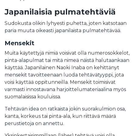
Japanilaisia pulmatehtäviä
Sudokusta olikin lyhyesti puhetta, joten katsotaan
paria muuta oikeasti japanilaista pulmatehtävää.
Mensekit
Muita käytettyjä nimiä voisivat olla numerosokkelot,
pinta-alapulmat tai mitä nimeä näistä halutaankaan
käyttää. Japanilainen Naoki Inaba on kehittänyt
mensekit tavoitteenaan luoda tehtävätyyppi, jota
voisi käyttää oppitunneilla. Mensekit toimisivat
varmasti innostavana harjoittelumateriaalina myös
suomalaisissa kouluissa.
Tehtävän idea on ratkaista jokin suorakulmion osa,
kanta, korkeus tai pinta-ala, kun riittävä määrä
perustietoja on annettu.
Yksinkertaisimmillaan (lähes) tehtävä voisi olla