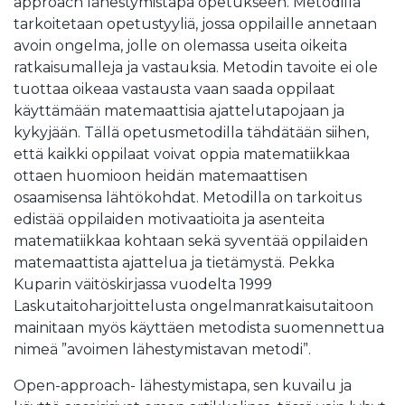
approach lähestymistapa opetukseen. Metodilla
tarkoitetaan opetustyyliä, jossa oppilaille annetaan
avoin ongelma, jolle on olemassa useita oikeita
ratkaisumalleja ja vastauksia. Metodin tavoite ei ole
tuottaa oikeaa vastausta vaan saada oppilaat
käyttämään matemaattisia ajattelutapojaan ja
kykyjään. Tällä opetusmetodilla tähdätään siihen,
että kaikki oppilaat voivat oppia matematiikkaa
ottaen huomioon heidän matemaattisen
osaamisensa lähtökohdat. Metodilla on tarkoitus
edistää oppilaiden motivaatioita ja asenteita
matematiikkaa kohtaan sekä syventää oppilaiden
matemaattista ajattelua ja tietämystä. Pekka
Kuparin väitöskirjassa vuodelta 1999
Laskutaitoharjoittelusta ongelmanratkaisutaitoon
mainitaan myös käyttäen metodista suomennettua
nimeä ”avoimen lähestymistavan metodi”.
Open-approach- lähestymistapa, sen kuvailu ja