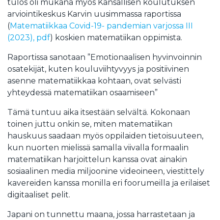
tulos oli mukana myös Kansallisen koulutuksen
arviointikeskus Karvin uusimmassa raportissa
(
Matematiikkaa Covid-19- pandemian varjossa III
(2023), pdf
) koskien matematiikan oppimista.
Raportissa sanotaan ”Emotionaalisen hyvinvoinnin
osatekijät, kuten kouluviihtyvyys ja positiivinen
asenne matematiikkaa kohtaan, ovat selvästi
yhteydessä matematiikan osaamiseen”
Tämä tuntuu aika itsestään selvältä. Kokonaan
toinen juttu onkin se, miten matematiikan
hauskuus saadaan myös oppilaiden tietoisuuteen,
kun nuorten mielissä samalla viivalla formaalin
matematiikan harjoittelun kanssa ovat ainakin
sosiaalinen media miljoonine videoineen, viestittely
kavereiden kanssa monilla eri foorumeilla ja erilaiset
digitaaliset pelit.
Japani on tunnettu maana, jossa harrastetaan ja