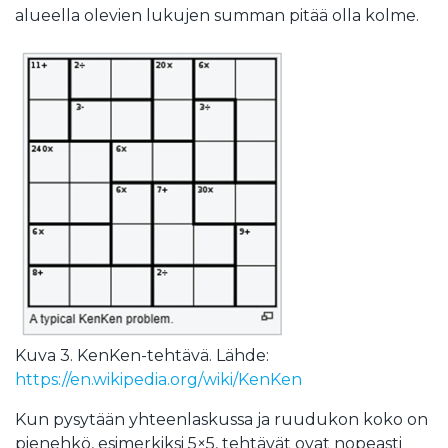
alueella olevien lukujen summan pitää olla kolme.
Kuva 3. KenKen-tehtävä. Lähde:
https://en.wikipedia.org/wiki/KenKen
Kun pysytään yhteenlaskussa ja ruudukon koko on
pienehkö, esimerkiksi 5×5, tehtävät ovat nopeasti