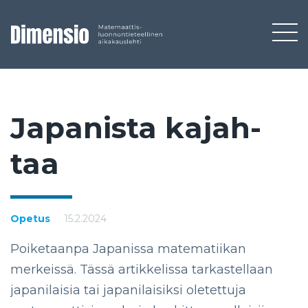
Ja­pa­nis­ta ka­jah­
taa
Opetus
15.2.2024
Poiketaanpa Japanissa matematiikan
merkeissä. Tässä artikkelissa tarkastellaan
japanilaisia tai japanilaisiksi oletettuja