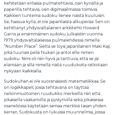
kehitetään erilaisia pulmatehtäviä, osin kynällä ja
paperilla tehtäviä, osin digimaailmassa toimivia.
Kaikkien tuntema sudoku lienee näistä kuuluisin.
Se, hassua kyllä, ei ole japanilaista alkuperää. Sen on
kehittänyt yhdysvaltalainen arkkitehti Howard
Garns ja ensimmäinen sudoku julkaistiin vuonna
1979 yhdysvaltalaisessa pulmalehdessä nimellä
”Number Place”. Sieltä se löysi japanilainen Maki Kaji,
joka tuunasi peliä hiukan ja antoi sille nimen
sudoku. Nimi oli niin hyvä ja tarttuva, että se jäi
elämään ja sillä nimellä näitä ruudukoita ratkotaan
nykyään kaikkialla.
Sudokuhan ei ole suoranaisesti matematiikkaa. Se
on logiikkapeli, jossa tehtävänä on täyttää
neliönmuotoinen ruudukko merkeillä niin että
jokaisella vaakarivillä ja pystyrivillä sekä jokaisessa
osaneliössä käytetään samaa merkkiä tasan yhden
kerran. Sudokusta on lukuisia muunnelmia, joissa