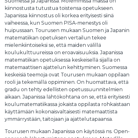
Suomessa ja Japanissa. Molemmissa maissa on
kiinnostusta tutustua toistensa opetukseen.
Japanissa kiinnostus oli korkea erityisesti siinä
vaiheessa, kun Suomen PISA-menestys oli
huipussaan. Tourusen mukaan Suomen ja Japanin
matematiikan opetuksen vertailun tekee
mielenkiintoiseksi se, että maiden välillä
koulukulttuureissa on eroavaisuuksia. Japanissa
matematiikan opetuksessa keskeisellä sijalla on
matemaattisen ajattelun kehittyminen. Suomessa
keskeisiä teemoja ovat Tourusen mukaan oppilaan
rooli ja tekemällä oppiminen. On huomattava, että
gradu on tehty edellisten opetussuunnitelmien
aikaan. Japanissa lähtökohtana on se, että erityisesti
koulumatematiikassa jokaista oppilasta rohkaistaan
käyttämään kokonaisvaltaisesti matemaattista
ymmärrystään, taitojaan ja ajattelutapaansa.
Tourusen mukaan Japanissa on käytössä ns. Open-