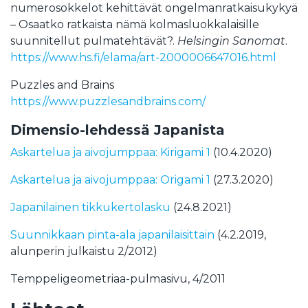
numero­sokkelot kehittävät ongelman­ratkaisu­kykyä
– Osaatko ratkaista nämä kolmas­luokkalaisille
suunnitellut pulma­tehtävät?.
Helsingin Sanomat
.
https://www.hs.fi/elama/art-2000006647016.html
Puzzles and Brains
https://www.puzzlesandbrains.com/
Dimensio-lehdessä Japanista
Askartelua ja aivojumppaa: Kirigami 1
(10.4.2020)
Askartelua ja aivojumppaa: Origami 1
(27.3.2020)
Japanilainen tikkukertolasku
(24.8.2021)
Suun­nik­kaan pin­ta-ala ja­pa­ni­lai­sit­tain
(4.2.2019,
alunperin julkaistu 2/2012)
Temppeligeometriaa-pulmasivu, 4/2011