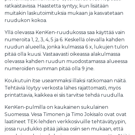
ratkaistavissa. Haastetta syntyy, kun lisätään
muitakin laskutoimituksia mukaan ja kasvatetaan
ruudukon kokoa.
Yllä olevassa KenKen-ruudukossa saa käyttää vain
numeroita 1, 2, 3, 4, 5 ja 6. Keskellä olevalla kahden
ruudun alueella, jonka kulmassa 6 x, lukujen tulon
pitää olla kuusi. Vastaavasti oikeassa alakulmassa
olevassa kahden ruudun muodostamassa alueessa
numeroiden summan pitää olla 9 jne.
Koukutuin itse useammaksi illaksi ratkomaan näitä.
Tehtäviä löytyy verkosta lähes rajattomasti, myös
printattavia, kaikkea ei siis tarvitse tehdä ruudulla.
KenKen-pulmilla on kaukainen sukulainen
Suomessa. Vesa Timonen ja Timo Jokisalo ovat ovat
laatineet TEK-lehden verkkosivuille tehtävätyypin,
jossa ruudukko pitää jakaa osiin sen mukaan, että