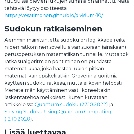
ruuduissa olevien lukujen summa on annettu. Näitä
tehtäviä löytyy osoitteesta
https://vesatimonen.github.io/divisium-10/
Sudokun ratkaiseminen
Aiemmin mainitsin, että sudoku on logiikkapeli eikä
niiden ratkominen sovellu aivan suoraan (ainakaan)
perusopetuksen matematiikan tunneille. Mutta toki
ratkaisualgoritmien pohtiminen on puhdasta
matematiikkaa, joka haastaa lukion pitkän
matematiikan opiskelijatkin. Groverin algoritmia
käyttäen sudoku ratkeaa, mutta ei kovin helposti.
Menetelmän käyttäminen vaatii koneeltakin
laskentatehoa melkoisesti, kuten kuvataan
artikkeleissa
Quantum sudoku (27.10.2022)
ja
Solving Sudoku Using Quantum Computing
(12.10.2020)
.
Lisää luettavaa