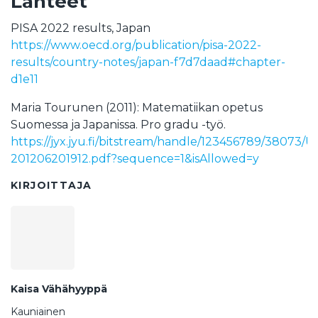
Lähteet
PISA 2022 results, Japan
https://www.oecd.org/publication/pisa-2022-
results/country-notes/japan-f7d7daad#chapter-
d1e11
Maria Tourunen (2011): Matematiikan opetus
Suomessa ja Japanissa. Pro gradu -työ.
https://jyx.jyu.fi/bitstream/handle/123456789/38073
201206201912.pdf?sequence=1&isAllowed=y
KIRJOITTAJA
Kaisa Vähähyyppä
Kauniainen