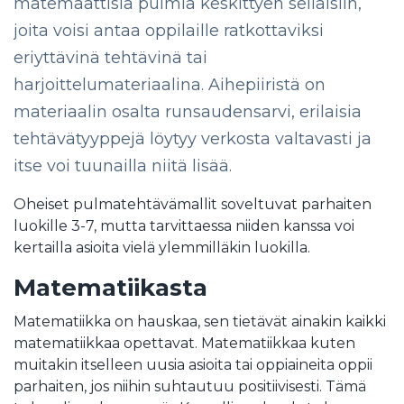
matemaattisia pulmia keskittyen sellaisiin,
joita voisi antaa oppilaille ratkottaviksi
eriyttävinä tehtävinä tai
harjoittelumateriaalina. Aihepiiristä on
materiaalin osalta runsaudensarvi, erilaisia
tehtävätyyppejä löytyy verkosta valtavasti ja
itse voi tuunailla niitä lisää.
Oheiset pulmatehtävämallit soveltuvat parhaiten
luokille 3-7, mutta tarvittaessa niiden kanssa voi
kertailla asioita vielä ylemmilläkin luokilla.
Matematiikasta
Matematiikka on hauskaa, sen tietävät ainakin kaikki
matematiikkaa opettavat. Matematiikkaa kuten
muitakin itselleen uusia asioita tai oppiaineita oppii
parhaiten, jos niihin suhtautuu positiivisesti. Tämä