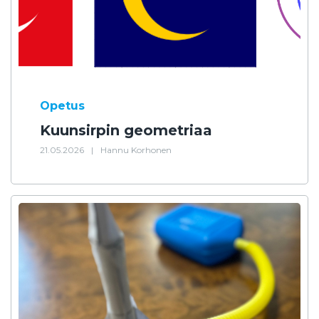
Opetus
Kuunsirpin geometriaa
21.05.2026
|
Hannu Korhonen