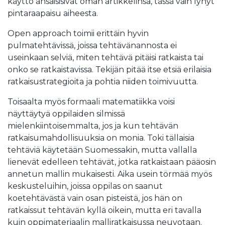
käyttö ansaisisivat oman artikkelinsa, tässä vain lyhyt
pintaraapaisu aiheesta.
Open approach toimii erittäin hyvin
pulmatehtävissä, joissa tehtävänannosta ei
useinkaan selviä, miten tehtävä pitäisi ratkaista tai
onko se ratkaistavissa. Tekijän pitää itse etsiä erilaisia
ratkaisustrategioita ja pohtia niiden toimivuutta.
Toisaalta myös formaali matematiikka voisi
näyttäytyä oppilaiden silmissä
mielenkiintoisemmalta, jos ja kun tehtävän
ratkaisumahdollisuuksia on monia. Toki tällaisia
tehtäviä käytetään Suomessakin, mutta vallalla
lienevät edelleen tehtävät, jotka ratkaistaan pääosin
annetun mallin mukaisesti. Aika usein törmää myös
keskusteluihin, joissa oppilas on saanut
koetehtävästä vain osan pisteistä, jos hän on
ratkaissut tehtävän kyllä oikein, mutta eri tavalla
kuin oppimateriaalin malliratkaisussa neuvotaan.