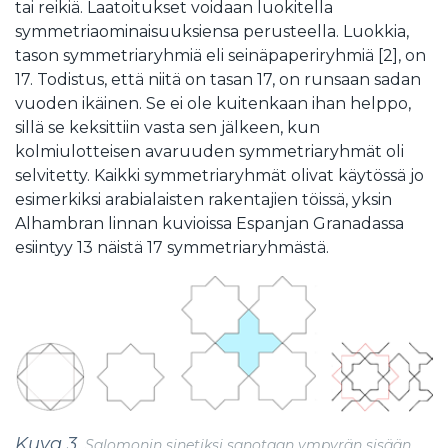
tai reikiä. Laatoitukset voidaan luokitella
symmetriaominaisuuksiensa perusteella. Luokkia,
tason symmetriaryhmiä eli seinäpaperiryhmiä [2], on
17. Todistus, että niitä on tasan 17, on runsaan sadan
vuoden ikäinen. Se ei ole kuitenkaan ihan helppo,
sillä se keksittiin vasta sen jälkeen, kun
kolmiulotteisen avaruuden symmetriaryhmät oli
selvitetty. Kaikki symmetriaryhmät olivat käytössä jo
esimerkiksi arabialaisten rakentajien töissä, yksin
Alhambran linnan kuvioissa Espanjan Granadassa
esiintyy 13 näistä 17 symmetriaryhmästä.
Kuva 3.
Salomonin sinetiksi sanotaan ympyrän sisään