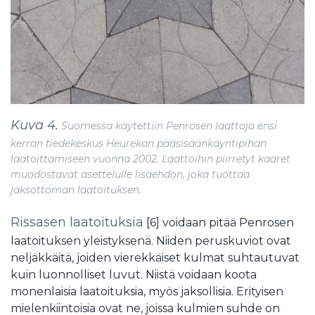
Kuva 4.
Suomessa käytettiin Penrosen laattoja ensi
kerran tiedekeskus Heurekan pääsisäänkäyntipihan
laatoittamiseen vuonna 2002. Laattoihin piirretyt kaaret
muodostavat asettelulle lisäehdon, joka tuottaa
jaksottoman laatoituksen.
Rissasen laatoituksia
[6] voidaan pitää Penrosen
laatoituksen yleistyksenä. Niiden peruskuviot ovat
neljäkkäitä, joiden vierekkäiset kulmat suhtautuvat
kuin luonnolliset luvut. Niistä voidaan koota
monenlaisia laatoituksia, myös jaksollisia. Erityisen
mielenkiintoisia ovat ne, joissa kulmien suhde on