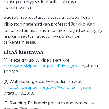
ruusuja esiintyy siis kaikkialla sub rosa -
laatoituksessa.
Suuret kiitokset tästä jutusta ansaitsee Turun
Jarkko Kari
yliopiston matematiikan professori
,
jonka esittämästä huomautuksesta juttuidea syntyi
ja joka on auttanut jutun yksityiskohtien
tarkentamisessa.
Lisää luettavaa
[1] Frieze group. Wikipedia-artikkeli
https://en.wikipedia.org/wiki/Frieze_group
, viitattu
1.9.2018.
[2] Wall paper group. Wikipedia-artikkeli
https://en.wikipedia.org/wiki/Wallpaper_group
,
viitattu 1.9.2018.
[3] Rønning, Fr. Islamic petterns and symmetry
groups. Osoitteessa