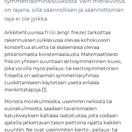
symmetriaominaisuuksista. Vain mielikuvitus
on rajana, sillä säännöllisen ja säännöttömän
raja ei ole jyrkkä.
friisi
Arkkitehtuurissa
(engl. frieze) tarkoittaa
rakennuksen julkisivussa olevaa kohokuvioin
koristeltua aluetta tai sisäseinässä olevaa
pitkänomaista koristemaalausta. Matemaattisesti
friisi on yhteen suuntaan siirtosymmetrinen kuvio,
joka voi olla myös peilaus- tai kiertosymmetrinen.
Friiseillä on seitsemän symmetriaryhmää.
Luokittamiseen käytetään useita erilaisia
merkintätapoja [1].
Monista monikulmioista, useimmin neliöistä tai
suorakulmioista, saadaan tavanomaisen
katukiveyksen kaltaisia laatoituksia, joita voidaan
ajatella jatkettavan tason peittoina rajatta kaikkiin
suuntiin. Ne ovat useimmiten kierto-, peilaus- tai