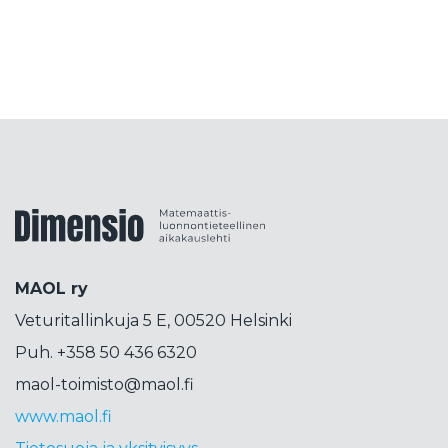
kirja-arvostelu
kirjallisuutta
kisällioppiminen
kokeellisuus
kolumni
konepsykologia
koodaus
korkeakoulutus
korttipeli
korttitemppu
kosini
kosmetiikka
koulujärjestelmä
koulutus
koulutuspäivät
koulutuspolitiikka
kouluvierailu
kubitti
Dimensiolehti
kuunsirppi
kuva
kvanttimekaniikka
kvanttiteknologia
kvanttitietokone
MAOL ry
lähdekritiikki
lähikehityksen vyöhyke
Veturitallinkuja 5 E, 00520 Helsinki
lahjakkuus
laskenta
liikettä
Liittokokous
Puh. +358 50 436 6320
lops
lukeminen
lukio
lukujono
lukutaito
maol-toimisto@maol.fi
lukuvinkkejä
LUMA
luma-aineet
www.maol.fi
luonnontiede
luonnotieteet