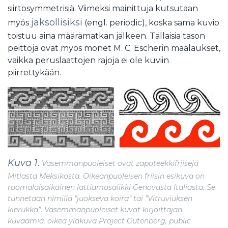
siirtosymmetrisiä. Viimeksi mainittuja kutsutaan
jaksollisiksi
myös
(engl. periodic), koska sama kuvio
toistuu aina määrämatkan jälkeen. Tällaisia tason
peittoja ovat myös monet M. C. Escherin maalaukset,
vaikka peruslaattojen rajoja ei ole kuviin
piirrettykään.
Kuva 1.
Vasemmanpuoleiset ovat zapoteekkifriisejä
Mitlasta Meksikosta. Oikeanpuoleisen friisin esikuva on
roomalaisaikainen lattiamosaiikki Genovasta Italiasta. Se
tunnetaan nimillä ”juokseva koira” tai ”Vitruviuksen
kierukka”. Vasemmanpuoleiset kuvat kirjoittajan
kuvaamia, oikea yläkuva Project Gutenberg, public