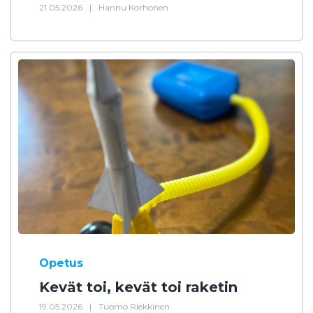
21.05.2026
|
Hannu Korhonen
Opetus
Kevät toi, kevät toi raketin
19.05.2026
|
Tuomo Riekkinen