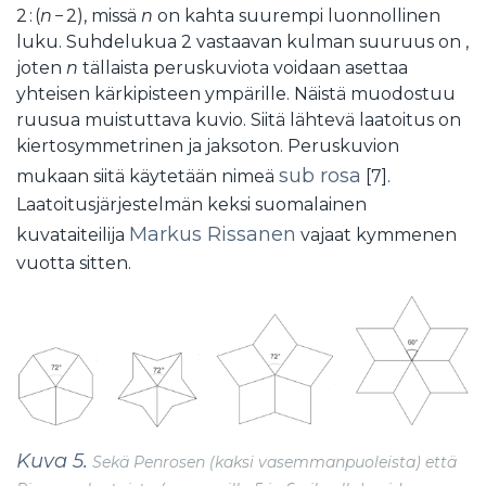
2 : (
n
− 2), missä
n
on kahta suurempi luonnollinen
luku. Suhdelukua 2 vastaavan kulman suuruus on ,
joten
n
tällaista peruskuviota voidaan asettaa
yhteisen kärkipisteen ympärille. Näistä muodostuu
ruusua muistuttava kuvio. Siitä lähtevä laatoitus on
kiertosymmetrinen ja jaksoton. Peruskuvion
sub rosa
mukaan siitä käytetään nimeä
[7].
Laatoitusjärjestelmän keksi suomalainen
Markus Rissanen
kuvataiteilija
vajaat kymmenen
vuotta sitten.
Kuva 5.
Sekä Penrosen (kaksi vasemmanpuoleista) että