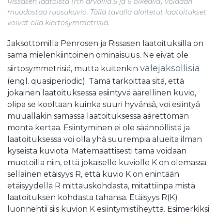
Rissasen laatoista (
n
:n arvoilla 5 ja 6 oikealla) voidaan
muodostaa ruusukuvio. Tällä tavalla aloitetut laatoitukset
voivat olla kiertosymmetrisiä.
Jaksottomilla Penrosen ja Rissasen laatoituksilla on
sama mielenkiintoinen ominaisuus. Ne eivät ole
valejaksollisia
siirtosymmetrisiä, mutta kuitenkin
(engl. quasiperiodic). Tämä tarkoittaa sitä, että
jokainen laatoituksessa esiintyvä äärellinen kuvio,
olipa se kooltaan kuinka suuri hyvänsä, voi esiintyä
muuallakin samassa laatoituksessa äärettömän
monta kertaa. Esiintyminen ei ole säännöllistä ja
laatoituksessa voi olla yhä suurempia alueita ilman
kyseistä kuviota. Matemaattisesti tämä voidaan
muotoilla niin, että jokaiselle kuviolle K on olemassa
sellainen etäisyys R, että kuvio K on enintään
etäisyydellä R mittauskohdasta, mitattiinpa mistä
laatoituksen kohdasta tahansa. Etäisyys R(K)
luonnehtii siis kuvion K esiintymistiheyttä. Esimerkiksi