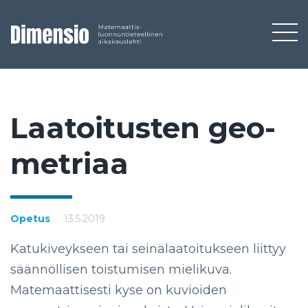
Laa­toi­tus­ten geo­
met­riaa
Opetus
13.5.2019
Katukiveykseen tai seinälaatoitukseen liittyy
säännöllisen toistumisen mielikuva.
Matemaattisesti kyse on kuvioiden