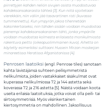
piirrettyjen kahden neliön sivujen osista muodostuvaa
kahdeksansakaraista tähteä [3]. Kun niitä sijoitetaan
vierekkäin, niin väliin jää tasavartinen risti (kuvassa
tummennettu). Kun ympyrän jakoa tihennetään
kaksinkertaiseksi, niin tähden sisään voidaan muodostaa
pienempi kahdeksansakarainen tähti, jonka ympärille
voidaan muodostaa kolmesta erilaisesta monikulmiosta
rakentuva peitto (oikeapuolimmainen kuva). Aihetta on
käytetty esimerkiksi sulttaani Hussein Mirzan moskeijan
minareetissa Heratissa Afganistanissa [4].
Penrosen laatoiksi
(engl. Penrose tiles) sanotaan
kahta lävistäjänsä suhteen peilisymmetristä
nelikulmiota, joiden vastakkaiset sisäkulmat ovat
kuperassa nelikulmiossa 72 ja 144 astetta sekä
koverassa 72 ja 216 astetta [5]. Näistä voidaan koota
useita erilaisia laatoituksia, jotka voivat olla peili- tai
siirtosymmetrisiä. Myös viisinkertainen
kiertosymmetria on mahdollinen. Jaksollisuus