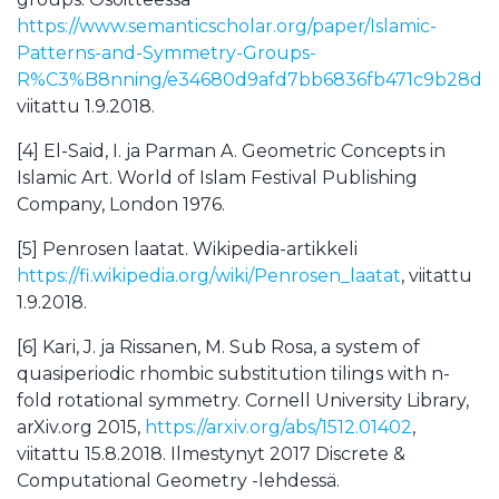
https://www.semanticscholar.org/paper/Islamic-
Patterns-and-Symmetry-Groups-
R%C3%B8nning/e34680d9afd7bb6836fb471c9b28d1
viitattu 1.9.2018.
[4] El-Said, I. ja Parman A. Geometric Concepts in
Islamic Art. World of Islam Festival Publishing
Company, London 1976.
[5] Penrosen laatat. Wikipedia-artikkeli
https://fi.wikipedia.org/wiki/Penrosen_laatat
, viitattu
1.9.2018.
[6] Kari, J. ja Rissanen, M. Sub Rosa, a system of
quasiperiodic rhombic substitution tilings with n-
fold rotational symmetry. Cornell University Library,
arXiv.org 2015,
https://arxiv.org/abs/1512.01402
,
viitattu 15.8.2018. Ilmestynyt 2017 Discrete &
Computational Geometry -lehdessä.