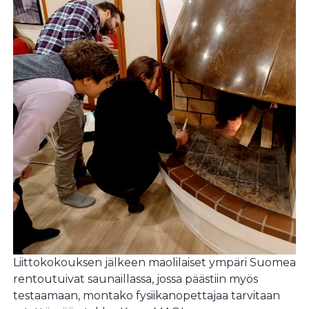
Liittokokouksen jälkeen maolilaiset ympäri Suomea
rentoutuivat saunaillassa, jossa päästiin myös
testaamaan, montako fysiikanopettajaa tarvitaan