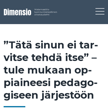
”Tä­tä si­nun ei tar­
vit­se teh­dä it­se” –
tu­le mu­kaan op­
piai­nee­si pe­da­go­
gi­seen jär­jes­töön