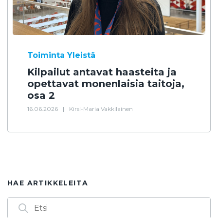
Toiminta
Yleistä
Kilpailut antavat haasteita ja
opettavat monenlaisia taitoja,
osa 2
16.06.2026
|
Kirsi-Maria Vakkilainen
HAE ARTIKKELEITA