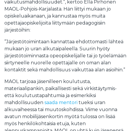
vaikutusmahdollisuudet.”, kertoo Ella Pirhonen
MAOL-Pohjois-Karjalasta. Hän liittyi mukaan jo
opiskeluaikanaan, ja kannustaa myös muita
opettajaopiskelijoita liittymään pedagogisiin
järjestöihin:
”Järjestötoimintaan kannattaa ehdottomasti lähteä
mukaan jo uran alkutaipaleella. Suurin hyöty
järjestötoiminnasta opeopiskelijalle tai jo työelämään
siirtyneelle nuorelle opettajalle on oman alan
kontaktit sekä mahdollisuus vaikuttaa alan asioihin.”
MAOL tarjoaa jäsenilleen koulutusta,
materiaalipankin, paikallisesti sekä virkistäytymis-
että koulutustapahtumia ja esimerkiksi
mahdollisuuden
saada mentori
tueksi uran
alkuvaiheessa tai muutoskohdissa. Viime vuonna
avatun mobiilijäsenkortin myötä tulossa on lisää
myös henkilökohtaisia etuja, kuten
alennuskampanjoita. MAOL on yhtä kuin jäsenensä,