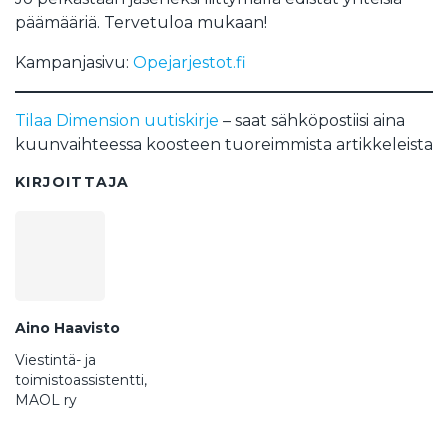
päämääriä. Tervetuloa mukaan!
Kampanjasivu:
Opejarjestot.fi
Tilaa Dimension uutiskirje
– saat sähköpostiisi aina
kuunvaihteessa koosteen tuoreimmista artikkeleista
KIRJOITTAJA
Aino Haavisto
Viestintä- ja
toimistoassistentti,
MAOL ry