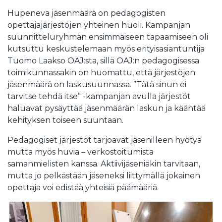
Hupeneva jäsenmäärä on pedagogisten
opettajajärjestöjen yhteinen huoli. Kampanjan
suunnitteluryhmän ensimmäiseen tapaamiseen oli
kutsuttu keskustelemaan myös erityisasiantuntija
Tuomo Laakso OAJ:sta, sillä OAJ:n pedagogisessa
toimikunnassakin on huomattu, että järjestöjen
jäsenmäärä on laskusuunnassa. ”Tätä sinun ei
tarvitse tehdä itse” -kampanjan avulla järjestöt
haluavat pysäyttää jäsenmäärän laskun ja kääntää
kehityksen toiseen suuntaan.
Pedagogiset järjestöt tarjoavat jäsenilleen hyötyä
mutta myös huvia – verkostoitumista
samanmielisten kanssa. Aktiivijäseniäkin tarvitaan,
mutta jo pelkästään jäseneksi liittymällä jokainen
opettaja voi edistää yhteisiä päämääriä.