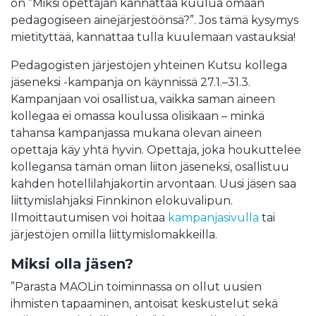
on ”Miksi opettajan kannattaa kuulua omaan
pedagogiseen ainejärjestöönsä?”. Jos tämä kysymys
mietityttää, kannattaa tulla kuulemaan vastauksia!
Pedagogisten järjestöjen yhteinen Kutsu kollega
jäseneksi -kampanja on käynnissä 27.1.–31.3.
Kampanjaan voi osallistua, vaikka saman aineen
kollegaa ei omassa koulussa olisikaan – minkä
tahansa kampanjassa mukana olevan aineen
opettaja käy yhtä hyvin. Opettaja, joka houkuttelee
kollegansa tämän oman liiton jäseneksi, osallistuu
kahden hotellilahjakortin arvontaan. Uusi jäsen saa
liittymislahjaksi Finnkinon elokuvalipun.
Ilmoittautumisen voi hoitaa
kampanjasivulla
tai
järjestöjen omilla liittymislomakkeilla.
Miksi olla jäsen?
”Parasta MAOLin toiminnassa on ollut uusien
ihmisten tapaaminen, antoisat keskustelut sekä