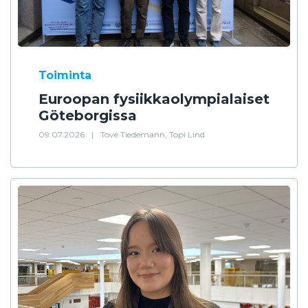
Toiminta
Euroopan fysiikkaolympialaiset
Göteborgissa
09.07.2026
|
Tove Tiedemann, Topi Lind