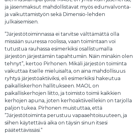
ja jäsenmaksut mahdollistavat myös edunvalvonta-
ja vaikuttamistyön sekä Dimensio-lehden
julkaisemisen.
”Järjestötoiminnassa ei tarvitse välttämättä olla
missään suuressa roolissa, vaan toimintaan voi
tutustua rauhassa esimerkiksi osallistumalla
järjestön järjestämiin tapahtumiin. Näin minäkin olen
tehnyt”, kertoo Pirhonen. Mikäli järjestön toiminta
vaikuttaa itselle mieluisalta, on aina mahdollisuus
ryhtyä järjestöaktiiviksi, eli esimerkiksi hakeutua
paikalliskerhon hallitukseen. MAOL on
paikalliskerhojen liitto, ja toimisto toimii kaikkien
kerhojen apuna, joten kerhoaktiiveillekin on tarjolla
paljon tukea. Pirhonen muistuttaa, että
”Järjestötoiminta perustuu vapaaehtoisuuteen, ja
siihen käytettävä aika on täysin sinun itsesi
päätettävissäsi.”