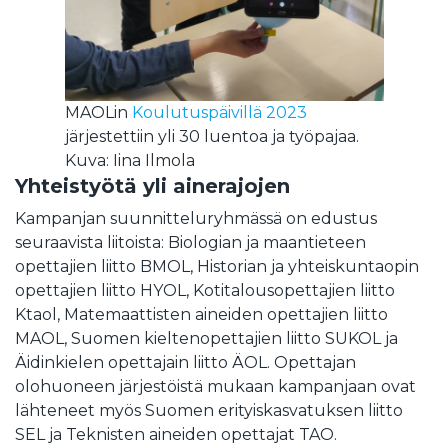
MAOLin
Koulutuspäivillä 2023
järjestettiin yli 30 luentoa ja työpajaa.
Kuva: Iina Ilmola
Yhteistyötä yli ainerajojen
Kampanjan suunnitteluryhmässä on edustus
seuraavista liitoista: Biologian ja maantieteen
opettajien liitto BMOL, Historian ja yhteiskuntaopin
opettajien liitto HYOL, Kotitalousopettajien liitto
Ktaol, Matemaattisten aineiden opettajien liitto
MAOL, Suomen kieltenopettajien liitto SUKOL ja
Äidinkielen opettajain liitto ÄOL. Opettajan
olohuoneen järjestöistä mukaan kampanjaan ovat
lähteneet myös Suomen erityiskasvatuksen liitto
SEL ja Teknisten aineiden opettajat TAO.