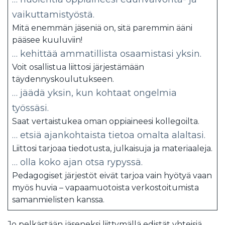
vaikuttamistyöstä.
Mitä enemmän jäseniä on, sitä paremmin ääni
pääsee kuuluviin!
… kehittää ammatillista osaamistasi yksin.
Voit osallistua liittosi järjestämään
täydennyskoulutukseen.
… jäädä yksin, kun kohtaat ongelmia
työssäsi.
Saat vertaistukea oman oppiaineesi kollegoilta.
… etsiä ajankohtaista tietoa omalta alaltasi.
Liittosi tarjoaa tiedotusta, julkaisuja ja materiaaleja.
… olla koko ajan otsa rypyssä.
Pedagogiset järjestöt eivät tarjoa vain hyötyä vaan
myös huvia – vapaamuotoista verkostoitumista
samanmielisten kanssa.
Jo pelkästään jäseneksi liittymällä edistät yhteisiä