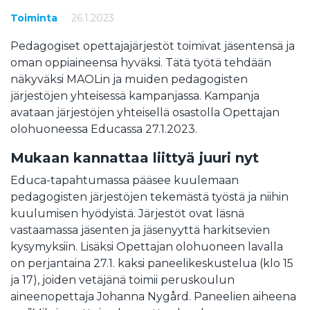
Toiminta
26.1.2023
Pedagogiset opettajajärjestöt toimivat jäsentensä ja
oman oppiaineensa hyväksi. Tätä työtä tehdään
näkyväksi MAOLin ja muiden pedagogisten
järjestöjen yhteisessä kampanjassa. Kampanja
avataan järjestöjen yhteisellä osastolla Opettajan
olohuoneessa Educassa 27.1.2023.
Mukaan kannattaa liittyä juuri nyt
Educa-tapahtumassa pääsee kuulemaan
pedagogisten järjestöjen tekemästä työstä ja niihin
kuulumisen hyödyistä. Järjestöt ovat läsnä
vastaamassa jäsenten ja jäsenyyttä harkitsevien
kysymyksiin. Lisäksi Opettajan olohuoneen lavalla
on perjantaina 27.1. kaksi paneelikeskustelua (klo 15
ja 17), joiden vetäjänä toimii peruskoulun
aineenopettaja Johanna Nygård. Paneelien aiheena