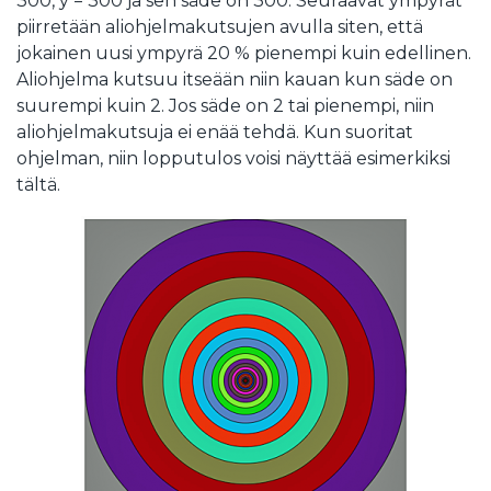
300, y = 300 ja sen säde on 300. Seuraavat ympyrät
piirretään aliohjelmakutsujen avulla siten, että
jokainen uusi ympyrä 20 % pienempi kuin edellinen.
Aliohjelma kutsuu itseään niin kauan kun säde on
suurempi kuin 2. Jos säde on 2 tai pienempi, niin
aliohjelmakutsuja ei enää tehdä. Kun suoritat
ohjelman, niin lopputulos voisi näyttää esimerkiksi
tältä.