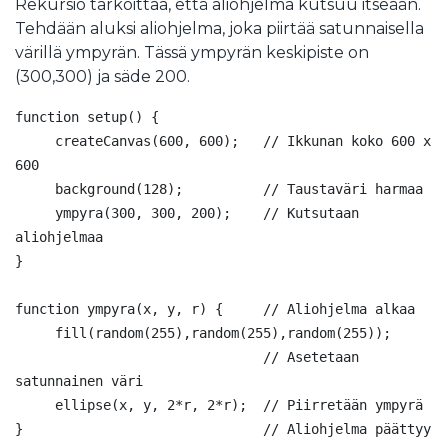
Rekursio tarkoittaa, että aliohjelma kutsuu itseään.
Tehdään aluksi aliohjelma, joka piirtää satunnaisella
värillä ympyrän. Tässä ympyrän keskipiste on
(300,300) ja säde 200.
function setup() {

     createCanvas(600, 600);   // Ikkunan koko 600 x 
600

     background(128);          // Taustaväri harmaa

     ympyra(300, 300, 200);    // Kutsutaan 
aliohjelmaa 

}

function ympyra(x, y, r) {     // Aliohjelma alkaa

     fill(random(255),random(255),random(255));

                               // Asetetaan 
satunnainen väri

     ellipse(x, y, 2*r, 2*r);  // Piirretään ympyrä
