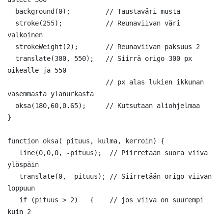
  background(0);         // Taustaväri musta

  stroke(255);           // Reunaviivan väri 
valkoinen

  strokeWeight(2);       // Reunaviivan paksuus 2

  translate(300, 550);   // Siirrä origo 300 px 
oikealle ja 550

                         // px alas lukien ikkunan 
vasemmasta ylänurkasta

  oksa(180,60,0.65);     // Kutsutaan aliohjelmaa

}

function oksa( pituus, kulma, kerroin) {

   line(0,0,0, -pituus);  // Piirretään suora viiva 
ylöspäin

   translate(0, -pituus); // Siirretään origo viivan 
loppuun

   if (pituus > 2)   {    // jos viiva on suurempi 
kuin 2
