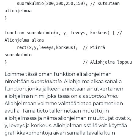
     suorakulmio(200,300,250,150); // Kutsutaan 
aliohjelmaa

}

function suorakulmio(x, y, leveys, korkeus) { // 
Aliohjelma alkaa

     rect(x,y,leveys,korkeus);  // Piirrä 
suorakulmio

Loimme tässä oman funktion eli aliohjelman
nimeltään
suorakulmio
. Aliohjelma alkaa sanalla
function, jonka jälkeen annetaan ainutkertainen
aliohjelman nimi, joka tässä on siis
suorakulmio
.
Aliohjelmaan voimme välittää tietoa parametrien
avulla. Tämä tieto tallennetaan muuttujiin
aliohjelmassa ja nämä aliohjelman muuttujat ovat x,
y, leveys ja korkeus. Aliohjelman sisällä voit käyttää
grafiikkakomentoja aivan samalla tavalla kuin