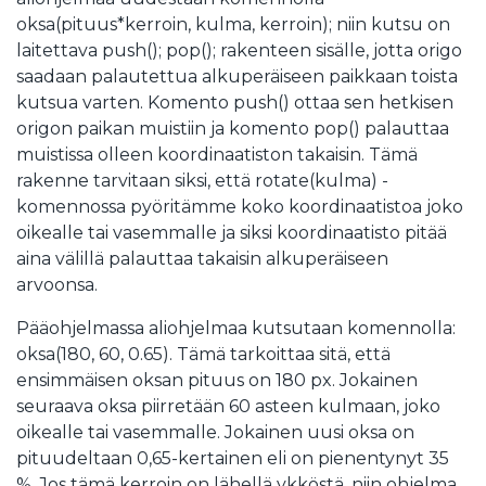
oksa(pituus*kerroin, kulma, kerroin); niin kutsu on
laitettava push(); pop(); rakenteen sisälle, jotta origo
saadaan palautettua alkuperäiseen paikkaan toista
kutsua varten. Komento push() ottaa sen hetkisen
origon paikan muistiin ja komento pop() palauttaa
muistissa olleen koordinaatiston takaisin. Tämä
rakenne tarvitaan siksi, että rotate(kulma) -
komennossa pyöritämme koko koordinaatistoa joko
oikealle tai vasemmalle ja siksi koordinaatisto pitää
aina välillä palauttaa takaisin alkuperäiseen
arvoonsa.
Pääohjelmassa aliohjelmaa kutsutaan komennolla:
oksa(180, 60, 0.65). Tämä tarkoittaa sitä, että
ensimmäisen oksan pituus on 180 px. Jokainen
seuraava oksa piirretään 60 asteen kulmaan, joko
oikealle tai vasemmalle. Jokainen uusi oksa on
pituudeltaan 0,65-kertainen eli on pienentynyt 35
%. Jos tämä kerroin on lähellä ykköstä, niin ohjelma