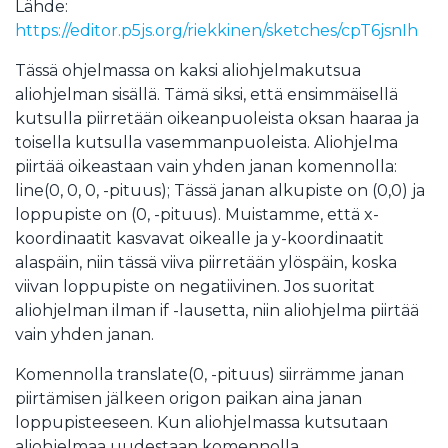
Lähde:
https://editor.p5js.org/riekkinen/sketches/cpT6jsnIh
Tässä ohjelmassa on kaksi aliohjelmakutsua
aliohjelman sisällä. Tämä siksi, että ensimmäisellä
kutsulla piirretään oikeanpuoleista oksan haaraa ja
toisella kutsulla vasemmanpuoleista. Aliohjelma
piirtää oikeastaan vain yhden janan komennolla:
line(0, 0, 0, -pituus); Tässä janan alkupiste on (0,0) ja
loppupiste on (0, -pituus). Muistamme, että x-
koordinaatit kasvavat oikealle ja y-koordinaatit
alaspäin, niin tässä viiva piirretään ylöspäin, koska
viivan loppupiste on negatiivinen. Jos suoritat
aliohjelman ilman if -lausetta, niin aliohjelma piirtää
vain yhden janan.
Komennolla translate(0, -pituus) siirrämme janan
piirtämisen jälkeen origon paikan aina janan
loppupisteeseen. Kun aliohjelmassa kutsutaan
aliohjelmaa uudestaan komennolla