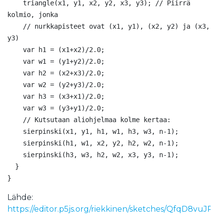
    triangle(x1, y1, x2, y2, x3, y3); // Piirrä 
kolmio, jonka

    // nurkkapisteet ovat (x1, y1), (x2, y2) ja (x3, 
y3)

    var h1 = (x1+x2)/2.0;

    var w1 = (y1+y2)/2.0;

    var h2 = (x2+x3)/2.0;

    var w2 = (y2+y3)/2.0;

    var h3 = (x3+x1)/2.0;

    var w3 = (y3+y1)/2.0;

    // Kutsutaan aliohjelmaa kolme kertaa:

    sierpinski(x1, y1, h1, w1, h3, w3, n-1);

    sierpinski(h1, w1, x2, y2, h2, w2, n-1);

    sierpinski(h3, w3, h2, w2, x3, y3, n-1);

  }

Lähde:
https://editor.p5js.org/riekkinen/sketches/QfqD8vuJP