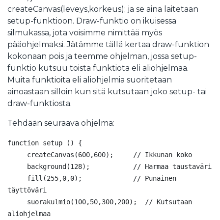
createCanvas(leveys,korkeus); ja se aina laitetaan
setup-funktioon. Draw-funktio on ikuisessa
silmukassa, jota voisimme nimittää myös
pääohjelmaksi. Jätämme tällä kertaa draw-funktion
kokonaan pois ja teemme ohjelman, jossa setup-
funktio kutsuu toista funktiota eli aliohjelmaa.
Muita funktioita eli aliohjelmia suoritetaan
ainoastaan silloin kun sitä kutsutaan joko setup- tai
draw-funktiosta.
Tehdään seuraava ohjelma:
function setup () {

     createCanvas(600,600);     // Ikkunan koko

     background(128);           // Harmaa taustaväri

     fill(255,0,0);             // Punainen 
täyttöväri

     suorakulmio(100,50,300,200);  // Kutsutaan 
aliohjelmaa
