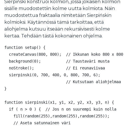
Sierpiński konstruoi kolmion, jossa jokaisen kolmion
sisälle muodostettiin kolme uutta kolmiota. Näin
muodostettua fraktaalia nimitetään Sierpińskin
kolmioksi. Käytännössä tämä tarkoittaa, että
aliohjelma kutsuu itseään rekursiivisesti kolme
kertaa. Tehdään tästä kokonainen ohjelma.
function setup() {

  createCanvas(800, 800);  // Ikkunan koko 800 x 800

  background(0);           // Taustaväri musta

  noStroke();              // Ei reunaviivaa

  sierpinski(0, 700, 400, 0, 800, 700, 6); 

                           // Kutsutaan aliohjelmaa

}

function sierpinski(x1, y1, x2, y2, x3, y3, n) {

  if ( n > 0 ) {  // Jos n on suurempi kuin nolla

    fill(random(255),random(255),random(255));

    // Aseta satunnainen väri
