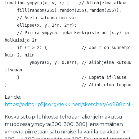
function ympyra(x, y, r) {    // Aliohjelma alkaa

     fill(random(255),random(255),random(255));

     // Aseta satunnainen väri

     ellipse(x, y, 2*r, 2*r); 

     // Piirrä ympyrä, joka keskipiste on (x,y) ja 
halkaisija 2r

     if (r > 2) {              // Jos r on suurempi 
kuin 2, niin 

          ympyra(x, y, 0.8*r); // aliohjelma kutsuu 
itseään

     }                         // Lopeta if-lause

Lähde:
https://editor.p5js.org/riekkinen/sketches/Ao888chL-
Koska setup-lohkossa tehdään aliohjelmakutsu
muodossa ympyra(300, 300, 300); ensimmäinen
ympyrä piirretään satunnaisella värillä paikkaan x =