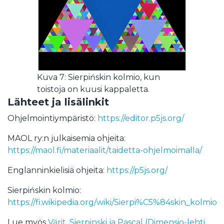
Kuva 7: Sierpińskin kolmio, kun
toistoja on kuusi kappaletta.
Lähteet ja lisälinkit
Ohjelmointiympäristö:
https://editor.p5js.org/
MAOL ry:n julkaisemia ohjeita:
https://maol.fi/materiaalit/taidetta-ohjelmoimalla/
Englanninkielisiä ohjeita:
https://p5js.org/
Sierpińskin kolmio:
https://fi.wikipedia.org/wiki/Sierpi%C5%84skin_kolmio
Lue myös
Värit, Sierpinski ja Pascal (Dimensio-lehti,