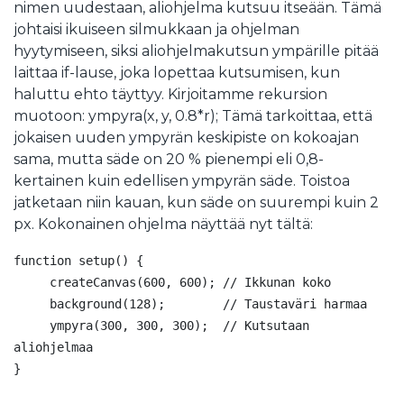
nimen uudestaan, aliohjelma kutsuu itseään. Tämä
johtaisi ikuiseen silmukkaan ja ohjelman
hyytymiseen, siksi aliohjelmakutsun ympärille pitää
laittaa if-lause, joka lopettaa kutsumisen, kun
haluttu ehto täyttyy. Kirjoitamme rekursion
muotoon: ympyra(x, y, 0.8*r); Tämä tarkoittaa, että
jokaisen uuden ympyrän keskipiste on kokoajan
sama, mutta säde on 20 % pienempi eli 0,8-
kertainen kuin edellisen ympyrän säde. Toistoa
jatketaan niin kauan, kun säde on suurempi kuin 2
px. Kokonainen ohjelma näyttää nyt tältä:
function setup() {

     createCanvas(600, 600); // Ikkunan koko

     background(128);        // Taustaväri harmaa

     ympyra(300, 300, 300);  // Kutsutaan 
aliohjelmaa

}
