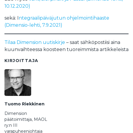
10.12.2020)
sekä: I
n
tegraalipäiväjutun ohjelmointihaaste
(Dimensio-lehti, 7.9.2021)
Tilaa Dimension uutiskirje
– saat sähköpostiisi aina
kuunvaihteessa koosteen tuoreimmista artikkeleista
KIRJOITTAJA
Tuomo Riekkinen
Dimension
päätoimittaja, MAOL
ry:n III
varapuheenjohtaja