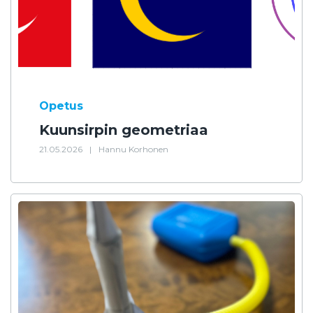
Opetus
Kuunsirpin geometriaa
21.05.2026
|
Hannu Korhonen