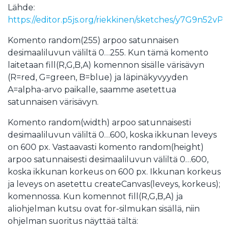
Lähde:
https://editor.p5js.org/riekkinen/sketches/y7G9n52vP
Komento random(255) arpoo satunnaisen
desimaaliluvun väliltä 0…255. Kun tämä komento
laitetaan fill(R,G,B,A) komennon sisälle värisävyn
(R=red, G=green, B=blue) ja läpinäkyvyyden
A=alpha-arvo paikalle, saamme asetettua
satunnaisen värisävyn.
Komento random(width) arpoo satunnaisesti
desimaaliluvun väliltä 0…600, koska ikkunan leveys
on 600 px. Vastaavasti komento random(height)
arpoo satunnaisesti desimaaliluvun väliltä 0…600,
koska ikkunan korkeus on 600 px. Ikkunan korkeus
ja leveys on asetettu createCanvas(leveys, korkeus);
komennossa. Kun komennot fill(R,G,B,A) ja
aliohjelman kutsu ovat for-silmukan sisällä, niin
ohjelman suoritus näyttää tältä: