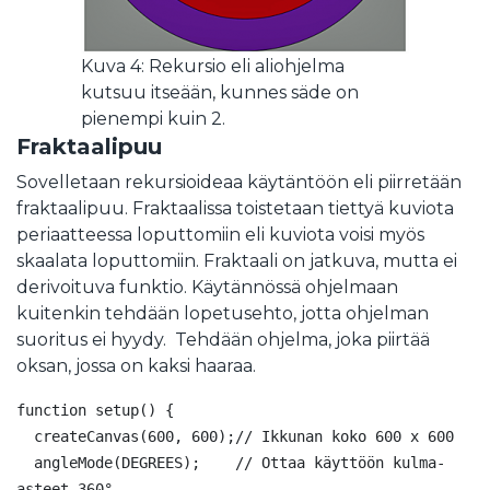
Kuva 4: Rekursio eli aliohjelma
kutsuu itseään, kunnes säde on
pienempi kuin 2.
Fraktaalipuu
Sovelletaan rekursioideaa käytäntöön eli piirretään
fraktaalipuu. Fraktaalissa toistetaan tiettyä kuviota
periaatteessa loputtomiin eli kuviota voisi myös
skaalata loputtomiin. Fraktaali on jatkuva, mutta ei
derivoituva funktio. Käytännössä ohjelmaan
kuitenkin tehdään lopetusehto, jotta ohjelman
suoritus ei hyydy. Tehdään ohjelma, joka piirtää
oksan, jossa on kaksi haaraa.
function setup() {

  createCanvas(600, 600);// Ikkunan koko 600 x 600

  angleMode(DEGREES);    // Ottaa käyttöön kulma-
asteet 360°
