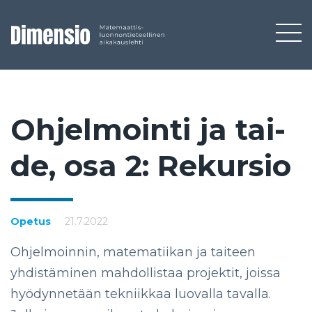
Oh­jel­moin­ti ja tai­
de, osa 2: Re­kur­sio
Opetus
21.7.2022
Ohjelmoinnin, matematiikan ja taiteen
yhdistäminen mahdollistaa projektit, joissa
hyödynnetään tekniikkaa luovalla tavalla.