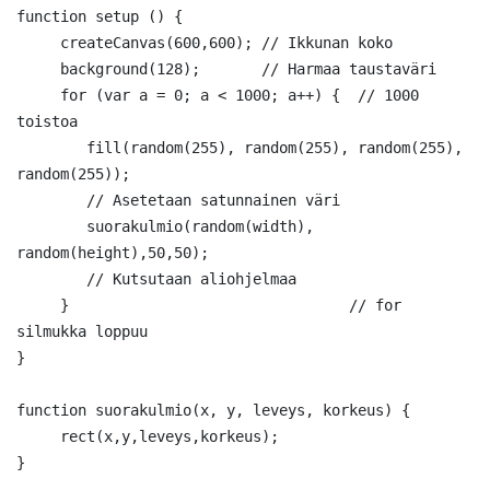
function setup () {

     createCanvas(600,600); // Ikkunan koko

     background(128);       // Harmaa taustaväri

     for (var a = 0; a < 1000; a++) {  // 1000 
toistoa

        fill(random(255), random(255), random(255), 
random(255));

        // Asetetaan satunnainen väri         

        suorakulmio(random(width), 
random(height),50,50);

        // Kutsutaan aliohjelmaa

     }                                // for 
silmukka loppuu

}

function suorakulmio(x, y, leveys, korkeus) {

     rect(x,y,leveys,korkeus);
