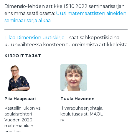
Dimensio-lehden artikkeli 5.10.2022 seminaarisarjan
ensimmäisestä osasta:
Uusi matemaattisten aineiden
seminaarisarja alkaa
Tilaa Dimension uutiskirje
– saat sähköpostiisi aina
kuunvaihteessa koosteen tuoreimmista artikkeleista
KIRJOITTAJAT
Piia Haapsaari
Tuula Havonen
Kastellin lukion vs.
II varapuheenjohtaja,
apulaisrehtori
koulutusasiat, MAOL
Vuoden 2020
ry
matematiikan
opettaja