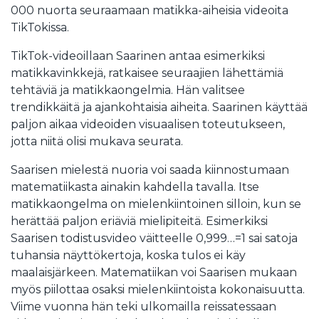
000 nuorta seuraamaan matikka-aiheisia videoita
TikTokissa.
TikTok-videoillaan Saarinen antaa esimerkiksi
matikkavinkkejä, ratkaisee seuraajien lähettämiä
tehtäviä ja matikkaongelmia. Hän valitsee
trendikkäitä ja ajankohtaisia aiheita. Saarinen käyttää
paljon aikaa videoiden visuaalisen toteutukseen,
jotta niitä olisi mukava seurata.
Saarisen mielestä nuoria voi saada kiinnostumaan
matematiikasta ainakin kahdella tavalla. Itse
matikkaongelma on mielenkiintoinen silloin, kun se
herättää paljon eriäviä mielipiteitä. Esimerkiksi
Saarisen todistusvideo väitteelle 0,999…=1 sai satoja
tuhansia näyttökertoja, koska tulos ei käy
maalaisjärkeen. Matematiikan voi Saarisen mukaan
myös piilottaa osaksi mielenkiintoista kokonaisuutta.
Viime vuonna hän teki ulkomailla reissatessaan