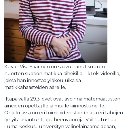
Kuva1. Visa Saarinen on saavuttanut suuren
nuorten suosion matikka-aiheisilla TikTok-videoilla,
joissa hän innostaa yläkouluikäisiä
matikkahaasteiden äärelle.
Iltapäivällä 29.3. ovet ovat avoinna matemaattisten
aineiden opettajille ja muille kiinnostuneille.
Ohjelmassa on eri toimijoiden ständejä ja eri tahojen
lyhyitä asiantuntijapuheenvuoroja. Voit tutustua
Luma-keskus Juniversityn välinelainaamoideaan,