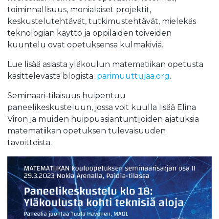
toiminnallisuus, monialaiset projektit,
keskustelutehtävät, tutkimustehtävät, mielekäs
teknologian käyttö ja oppilaiden toiveiden
kuuntelu ovat opetuksensa kulmakiviä.
Lue lisää asiasta yläkoulun matematiikan opetusta
käsittelevästä blogista:
parimuuttujaa.org
.
Seminaari-tilaisuus huipentuu
paneelikeskusteluun, jossa voit kuulla lisää Elina
Viron ja muiden huippuasiantuntijoiden ajatuksia
matematiikan opetuksen tulevaisuuden
tavoitteista.