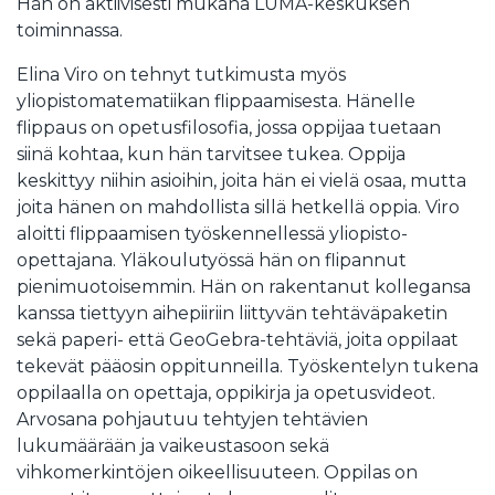
Hän on aktiivisesti mukana LUMA-keskuksen
toiminnassa.
Elina Viro on tehnyt tutkimusta myös
yliopistomatematiikan flippaamisesta. Hänelle
flippaus on opetusfilosofia, jossa oppijaa tuetaan
siinä kohtaa, kun hän tarvitsee tukea. Oppija
keskittyy niihin asioihin, joita hän ei vielä osaa, mutta
joita hänen on mahdollista sillä hetkellä oppia. Viro
aloitti flippaamisen työskennellessä yliopisto-
opettajana. Yläkoulutyössä hän on flipannut
pienimuotoisemmin. Hän on rakentanut kollegansa
kanssa tiettyyn aihepiiriin liittyvän tehtäväpaketin
sekä paperi- että GeoGebra-tehtäviä, joita oppilaat
tekevät pääosin oppitunneilla. Työskentelyn tukena
oppilaalla on opettaja, oppikirja ja opetusvideot.
Arvosana pohjautuu tehtyjen tehtävien
lukumäärään ja vaikeustasoon sekä
vihkomerkintöjen oikeellisuuteen. Oppilas on