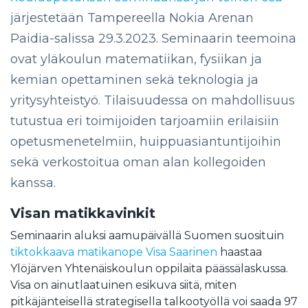
järjestetään Tampereella Nokia Arenan
Paidia-salissa 29.3.2023. Seminaarin teemoina
ovat yläkoulun matematiikan, fysiikan ja
kemian opettaminen sekä teknologia ja
yritysyhteistyö. Tilaisuudessa on mahdollisuus
tutustua eri toimijoiden tarjoamiin erilaisiin
opetusmenetelmiin, huippuasiantuntijoihin
sekä verkostoitua oman alan kollegoiden
kanssa.
Visan matikkavinkit
Seminaarin aluksi aamupäivällä Suomen suosituin
tiktokkaava matikanope Visa Saarinen
haastaa
Ylöjärven Yhtenäiskoulun oppilaita päässälaskussa.
Visa on ainutlaatuinen esikuva siitä, miten
pitkäjänteisellä strategisella talkootyöllä voi saada 97