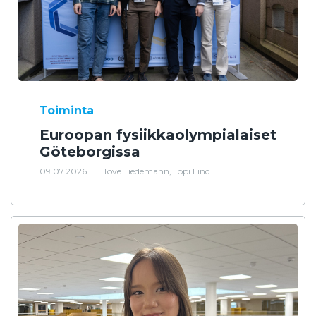
Toiminta
Euroopan fysiikkaolympialaiset
Göteborgissa
09.07.2026
|
Tove Tiedemann, Topi Lind