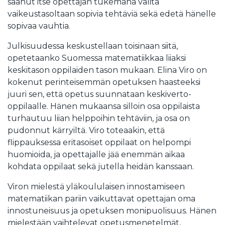
saanut itse opettajan tukemana valita
vaikeustasoltaan sopivia tehtäviä sekä edetä hänelle
sopivaa vauhtia.
Julkisuudessa keskustellaan toisinaan siitä,
opetetaanko Suomessa matematiikkaa liiaksi
keskitason oppilaiden tason mukaan. Elina Viro on
kokenut perinteisemmän opetuksen haasteeksi
juuri sen, että opetus suunnataan keskiverto-
oppilaalle. Hänen mukaansa silloin osa oppilaista
turhautuu liian helppoihin tehtäviin, ja osa on
pudonnut kärryiltä. Viro toteaakin, että
flippauksessa eritasoiset oppilaat on helpompi
huomioida, ja opettajalle jää enemmän aikaa
kohdata oppilaat sekä jutella heidän kanssaan.
Viron mielestä yläkoululaisen innostamiseen
matematiikan pariin vaikuttavat opettajan oma
innostuneisuus ja opetuksen monipuolisuus. Hänen
mielestään vaihtelevat opetusmenetelmät,