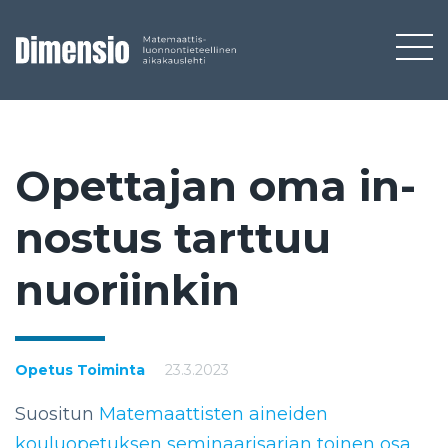
Opet­ta­jan oma in­
nos­tus tart­tuu
nuo­riin­kin
Opetus
Toiminta
23.3.2023
Suositun
Matemaattisten aineiden
kouluopetuksen seminaarisarjan toinen osa