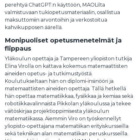
perehtyä ChatGPT:n käyttöön, MAOLilta
valmistuvaan tukiopetusmateriaalin, osallistua
maksuttomiin arvontoihin ja verkostoitua
kahvikupposen äärellä.
Monipuoliset opetusmenetelmät ja
flippaus
Yläkoulun opettaja ja Tampereen yliopiston tutkija
Elina Virolla on kattava kokemus matemaattisten
aineiden opetus- ja tutkimustyöstä.
Koulutukseltaan hän on diplomi-insinööri ja
matemaattisten aineiden opettaja. Tällä hetkellä
hän opettaa matematiikkaa, fysiikkaa ja kemiaa sekä
robotiikkavalinnaista Pikkolan yläkoulussa ja tekee
väitöskirjaa projektioppimisesta yläkoulun
matematiikassa. Aiemmin Viro on työskennellyt
yliopisto-opettajana matematiikan erityiskursseilla
sekä tekniikan alan matematiikan peruskursseilla.