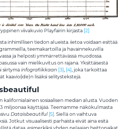
yppinen viivakuvio Playfairin kirjasta
[2]
sta inhimillisen tiedon alueista. iietoa voidaan esittää
diagrammeilla, teemakartoilla ja havainnekuvilla
assa ja helposti ymmärrettävässä muodossa.
asussa vain mielikuvitus on rajana. Yksittäisestä
i siirtymä
infografiikkaan
[3]
,
[4]
, joka tarkoittaa
vät kaavio(ide)n lisäksi selitystekstejä.
sbeautiful
 kalifornialainen sosiaalisen median alusta. Vuoden
li 73 miljoonaa käyttäjää. Teemamme näkökulmasta
asivu
Dataisbeautiful
[5]
. Siellä on vaihtuva
iä. Jotkut visuaalisesti parhaista eivät aina esitä
listä dataa, esimerkiksi yhden pelaajan heittopaikat