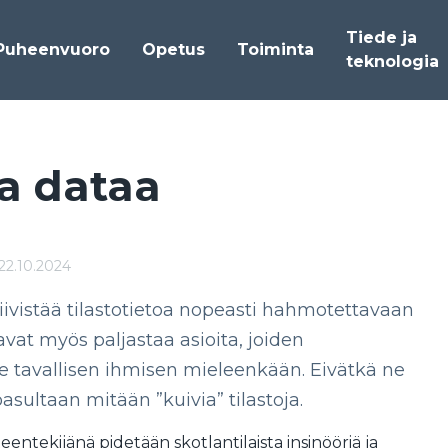
Tiede ja
Puheenvuoro
Opetus
Toiminta
teknologia
ta da­taa
22.10.2024
iivistää tilastotietoa nopeasti hahmotettavaan
vat myös paljastaa asioita, joiden
le tavallisen ihmisen mieleenkään. Eivätkä ne
oasultaan mitään ”kuivia” tilastoja.
teentekijänä pidetään skotlantilaista insinööriä ja