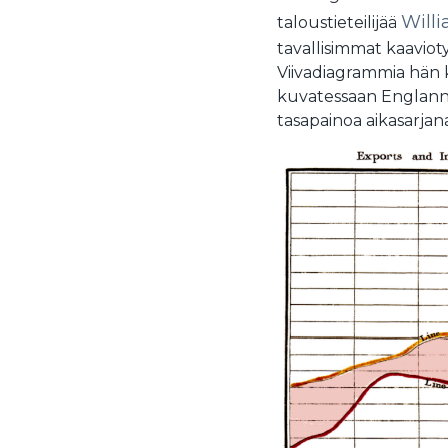
Willi
taloustieteilijää
tavallisimmat kaavioty
Viivadiagrammia hän k
kuvatessaan Englanni
tasapainoa aikasarjana