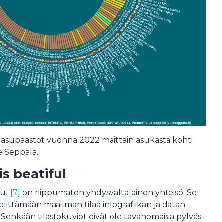
asupäästöt vuonna 2022 maittain asukasta kohti
e Seppälä.
is beatiful
ful
[7]
on riippumaton yhdysvaltalainen yhteisö. Se
elittämään maailman tilaa infografiikan ja datan
. Senkään tilastokuviot eivät ole tavanomaisia pylväs-