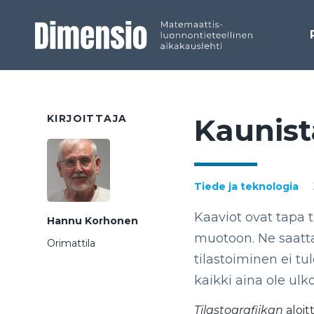
KIRJOITTAJA
Kau­nis­
Tiede ja teknologia
Kaaviot ovat tapa t
Hannu Korhonen
muotoon. Ne saatta
Orimattila
tilastoiminen ei tu
kaikki aina ole ulk
Tilastografiikan
aloit