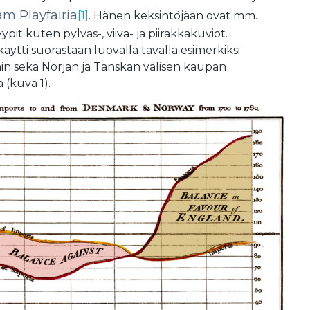
am Playfairia
[1]
. Hänen keksintöjään ovat mm.
ypit kuten pylväs-, viiva- ja piirakkakuviot.
äytti suorastaan luovalla tavalla esimerkiksi
n sekä Norjan ja Tanskan välisen kaupan
 (kuva 1).