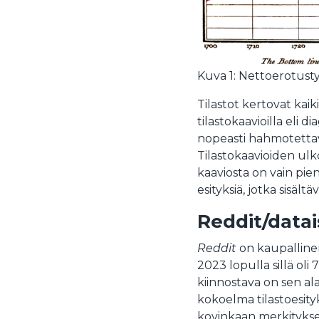
Kuva 1: Nettoerotusty
Tilastot kertovat kaiki
tilastokaavioilla eli 
nopeasti hahmotettav
Tilastokaavioiden ulko
kaaviosta on vain pien
esityksiä, jotka sisältä
Reddit/datai
Reddit
on kaupallinen
2023 lopulla sillä o
kiinnostava on sen al
kokoelma tilastoesityks
kovinkaan merkityksel