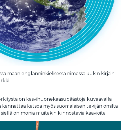
sa maan englanninkielisessä nimessä kukin kirjain
erkki
rkitystä on kasvihuonekaasupäästöjä kuvaavalla
itä kannattaa katsoa myös suomalaisen tekijän omilta
lä siellä on monia muitakin kiinnostavia kaavioita.