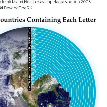
de
oli Miami Heathin avainpelaajia vuosina 2003
–
kki BeyondTheRK