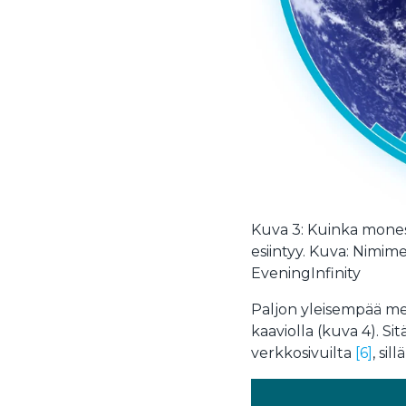
Kuva 3: Kuinka mones
esiintyy. Kuva: Nimim
EveningInfinity
Paljon yleisempää me
kaaviolla (kuva 4). S
verkkosivuilta
[6]
, sil