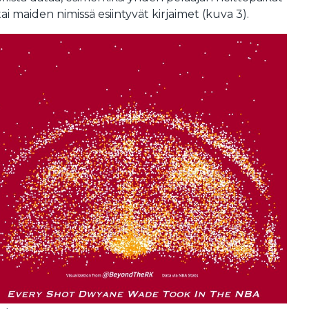
tai maiden nimissä esiintyvät kirjaimet (kuva 3).