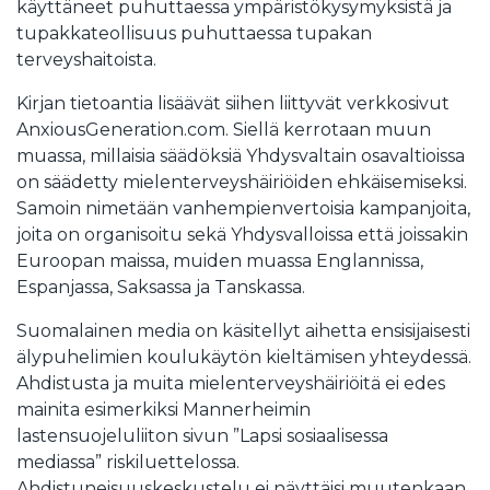
käyttäneet puhuttaessa ympäristökysymyksistä ja
tupakkateollisuus puhuttaessa tupakan
terveyshaitoista.
Kirjan tietoantia lisäävät siihen liittyvät verkkosivut
AnxiousGeneration.com. Siellä kerrotaan muun
muassa, millaisia säädöksiä Yhdysvaltain osavaltioissa
on säädetty mielenterveyshäiriöiden ehkäisemiseksi.
Samoin nimetään vanhempienvertoisia kampanjoita,
joita on organisoitu sekä Yhdysvalloissa että joissakin
Euroopan maissa, muiden muassa Englannissa,
Espanjassa, Saksassa ja Tanskassa.
Suomalainen media on käsitellyt aihetta ensisijaisesti
älypuhelimien koulukäytön kieltämisen yhteydessä.
Ahdistusta ja muita mielenterveyshäiriöitä ei edes
mainita esimerkiksi Mannerheimin
lastensuojeluliiton sivun ”Lapsi sosiaalisessa
mediassa” riskiluettelossa.
Ahdistuneisuuskeskustelu ei näyttäisi muutenkaan