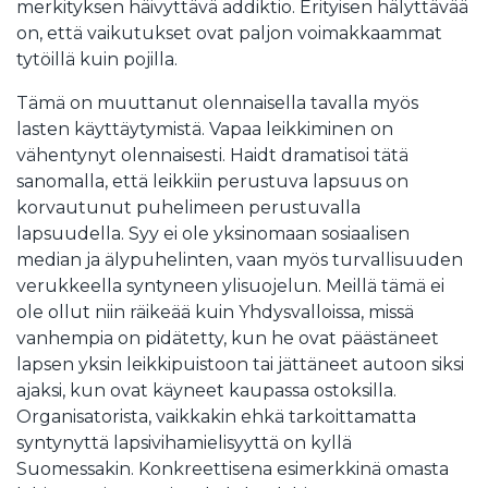
merkityksen häivyttävä addiktio. Erityisen hälyttävää
on, että vaikutukset ovat paljon voimakkaammat
tytöillä kuin pojilla.
Tämä on muuttanut olennaisella tavalla myös
lasten käyttäytymistä. Vapaa leikkiminen on
vähentynyt olennaisesti. Haidt dramatisoi tätä
sanomalla, että leikkiin perustuva lapsuus on
korvautunut puhelimeen perustuvalla
lapsuudella. Syy ei ole yksinomaan sosiaalisen
median ja älypuhelinten, vaan myös turvallisuuden
verukkeella syntyneen ylisuojelun. Meillä tämä ei
ole ollut niin räikeää kuin Yhdysvalloissa, missä
vanhempia on pidätetty, kun he ovat päästäneet
lapsen yksin leikkipuistoon tai jättäneet autoon siksi
ajaksi, kun ovat käyneet kaupassa ostoksilla.
Organisatorista, vaikkakin ehkä tarkoittamatta
syntynyttä lapsivihamielisyyttä on kyllä
Suomessakin. Konkreettisena esimerkkinä omasta