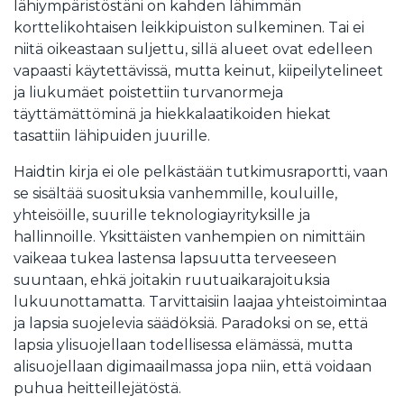
lähiympäristöstäni on kahden lähimmän
korttelikohtaisen leikkipuiston sulkeminen. Tai ei
niitä oikeastaan suljettu, sillä alueet ovat edelleen
vapaasti käytettävissä, mutta keinut, kiipeilytelineet
ja liukumäet poistettiin turvanormeja
täyttämättöminä ja hiekkalaatikoiden hiekat
tasattiin lähipuiden juurille.
Haidtin kirja ei ole pelkästään tutkimusraportti, vaan
se sisältää suosituksia vanhemmille, kouluille,
yhteisöille, suurille teknologiayrityksille ja
hallinnoille. Yksittäisten vanhempien on nimittäin
vaikeaa tukea lastensa lapsuutta terveeseen
suuntaan, ehkä joitakin ruutuaikarajoituksia
lukuunottamatta. Tarvittaisiin laajaa yhteistoimintaa
ja lapsia suojelevia säädöksiä. Paradoksi on se, että
lapsia ylisuojellaan todellisessa elämässä, mutta
alisuojellaan digimaailmassa jopa niin, että voidaan
puhua heitteillejätöstä.