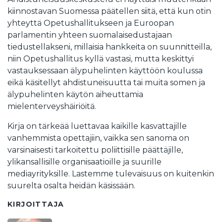
kiinnostavan Suomessa päätellen siitä, että kun otin
yhteyttä Opetushallitukseen ja Euroopan
parlamentin yhteen suomalaisedustajaan
tiedustellakseni, millaisia hankkeita on suunnitteilla,
niin Opetushallitus kyllä vastasi, mutta keskittyi
vastauksessaan älypuhelinten käyttöön koulussa
eikä käsitellyt ahdistuneisuutta tai muita somen ja
älypuhelinten käytön aiheuttamia
mielenterveyshäiriöitä.
Kirja on tärkeää luettavaa kaikille kasvattajille
vanhemmista opettajiin, vaikka sen sanoma on
varsinaisesti tarkoitettu poliittisille päättäjille,
ylikansallisille organisaatioille ja suurille
mediayrityksille. Lastemme tulevaisuus on kuitenkin
suurelta osalta heidän käsissään.
KIRJOITTAJA