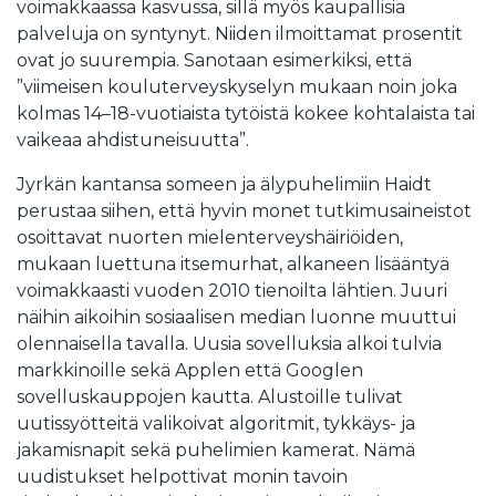
voimakkaassa kasvussa, sillä myös kaupallisia
palveluja on syntynyt. Niiden ilmoittamat prosentit
ovat jo suurempia. Sanotaan esimerkiksi, että
”viimeisen kouluterveyskyselyn mukaan noin joka
kolmas 14–18-vuotiaista tytöistä kokee kohtalaista tai
vaikeaa ahdistuneisuutta”.
Jyrkän kantansa someen ja älypuhelimiin Haidt
perustaa siihen, että hyvin monet tutkimusaineistot
osoittavat nuorten mielenterveyshäiriöiden,
mukaan luettuna itsemurhat, alkaneen lisääntyä
voimakkaasti vuoden 2010 tienoilta lähtien. Juuri
näihin aikoihin sosiaalisen median luonne muuttui
olennaisella tavalla. Uusia sovelluksia alkoi tulvia
markkinoille sekä Applen että Googlen
sovelluskauppojen kautta. Alustoille tulivat
uutissyötteitä valikoivat algoritmit, tykkäys- ja
jakamisnapit sekä puhelimien kamerat. Nämä
uudistukset helpottivat monin tavoin