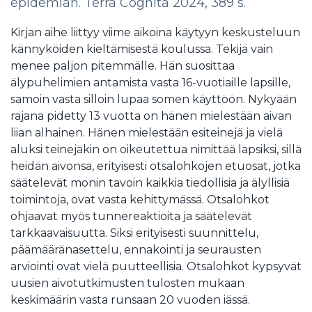
epidemian. Terra Cognita 2024, 389 s.
Kirjan aihe liittyy viime aikoina käytyyn keskusteluun
kännyköiden kieltämisestä koulussa. Tekijä vain
menee paljon pitemmälle. Hän suosittaa
älypuhelimien antamista vasta 16-vuotiaille lapsille,
samoin vasta silloin lupaa somen käyttöön. Nykyään
rajana pidetty 13 vuotta on hänen mielestään aivan
liian alhainen. Hänen mielestään esiteinejä ja vielä
aluksi teinejäkin on oikeutettua nimittää lapsiksi, sillä
heidän aivonsa, erityisesti otsalohkojen etuosat, jotka
säätelevät monin tavoin kaikkia tiedollisia ja älyllisiä
toimintoja, ovat vasta kehittymässä. Otsalohkot
ohjaavat myös tunnereaktioita ja säätelevät
tarkkaavaisuutta. Siksi erityisesti suunnittelu,
päämääränasettelu, ennakointi ja seurausten
arviointi ovat vielä puutteellisia. Otsalohkot kypsyvät
uusien aivotutkimusten tulosten mukaan
keskimäärin vasta runsaan 20 vuoden iässä.