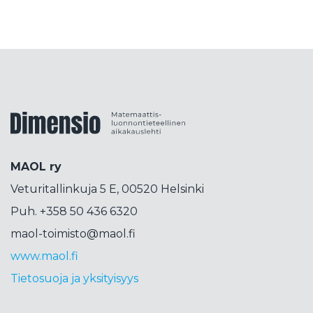
kokeellisuus
kolumni
konepsykologia
koodaus
korkeakoulutus
korttipeli
korttitemppu
kosini
kosmetiikka
koulujärjestelmä
koulutus
koulutuspäivät
koulutuspolitiikka
kouluvierailu
kubitti
Dimensiolehti
kuunsirppi
kuva
kvanttimekaniikka
kvanttiteknologia
kvanttitietokone
MAOL ry
lähdekritiikki
lähikehityksen vyöhyke
Veturitallinkuja 5 E, 00520 Helsinki
lahjakkuus
laskenta
liikettä
Liittokokous
Puh. +358 50 436 6320
lops
lukeminen
lukio
lukujono
lukutaito
maol-toimisto@maol.fi
lukuvinkkejä
LUMA
luma-aineet
www.maol.fi
luonnontiede
luonnotieteet
Tietosuoja ja yksityisyys
maailmankaikkeus
magneettimomentti