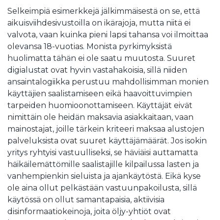
Selkeimpiä esimerkkejä jälkimmäisestä on se, että
aikuisviihdesivustoilla on ikärajoja, mutta niitä ei
valvota, vaan kuinka pieni lapsi tahansa voi ilmoittaa
olevansa 18-vuotias. Monista pyrkimyksistä
huolimatta tähän ei ole saatu muutosta. Suuret
digialustat ovat hyvin vastahakoisia, sillä niiden
ansaintalogiikka perustuu mahdollisimman monien
käyttäjien saalistamiseen eikä haavoittuvimpien
tarpeiden huomioonottamiseen. Käyttäjät eivät
nimittäin ole heidän maksavia asiakkaitaan, vaan
mainostajat, joille tärkein kriteeri maksaa alustojen
palveluksista ovat suuret käyttäjämäärät. Jos isokin
yritys ryhtyisi vastuulliseksi, se häviäisi auttamatta
häikäilemättömille saalistajille kilpailussa lasten ja
vanhempienkin sieluista ja ajankäytöstä. Eikä kyse
ole aina ollut pelkästään vastuunpakoilusta, sillä
käytössä on ollut samantapaisia, aktiivisia
disinformaatiokeinoja, joita öljy-yhtiöt ovat