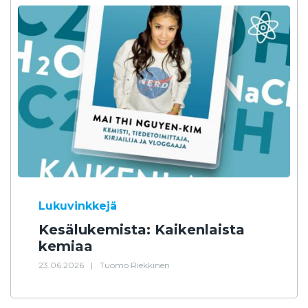
Lukuvinkkejä
Kesälukemista: Kaikenlaista
kemiaa
23.06.2026
|
Tuomo Riekkinen