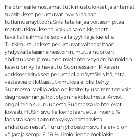
Haidtin esille nostamat tutkimustulokset ja antamat
suositukset perustuvat hyvin laajaan
tutkimusnäyttöön. Siksi tätä kirjaa voitaisiin pitää
metatutkimuksena, vaikka se on kirjoitettu
tavallisille ihmisille sopivalla tyylillä ja kielellä.
Tutkimustulokset perustuvat valtaosaltaan
yhdysvaltalaisiin aineistoihin, mutta nuorten
ahdistuksen ja muiden mielenterveyden häiriöiden
kasvu on kyllä havaittu Suomessakin. Pikaisen
verkkoselvityksen perusteella näyttäisi siltä, että
vastaavia pitkittäistutkimuksia ei olisi tehty
Suomessa. Meillä asiaa on käsitelty useimmiten vain
diagnosoinnin ja hoitotyön näkökulmista. Arviot
ongelmien suuruudesta Suomessa vaihtelevat
kovasti. HUSin sivuilla kerrotaan, että ”noin 5 %
lapsista kärsii toimintakykyä haittaavista
ahdistusoireista”. Turun yliopiston sivuilla arvio on
väljärajaisempi: 6–18 %. Ilmiö lienee meilläkin