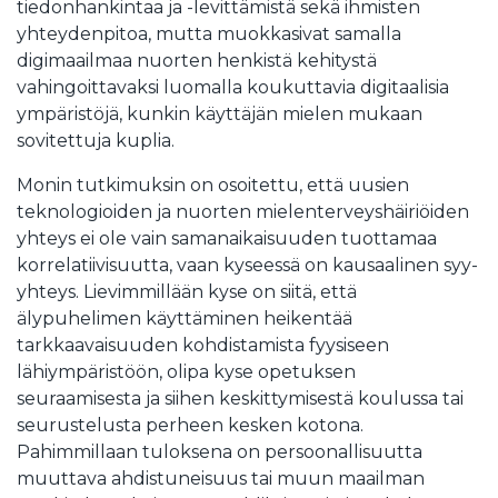
tiedonhankintaa ja -levittämistä sekä ihmisten
yhteydenpitoa, mutta muokkasivat samalla
digimaailmaa nuorten henkistä kehitystä
vahingoittavaksi luomalla koukuttavia digitaalisia
ympäristöjä, kunkin käyttäjän mielen mukaan
sovitettuja kuplia.
Monin tutkimuksin on osoitettu, että uusien
teknologioiden ja nuorten mielenterveyshäiriöiden
yhteys ei ole vain samanaikaisuuden tuottamaa
korrelatiivisuutta, vaan kyseessä on kausaalinen syy-
yhteys. Lievimmillään kyse on siitä, että
älypuhelimen käyttäminen heikentää
tarkkaavaisuuden kohdistamista fyysiseen
lähiympäristöön, olipa kyse opetuksen
seuraamisesta ja siihen keskittymisestä koulussa tai
seurustelusta perheen kesken kotona.
Pahimmillaan tuloksena on persoonallisuutta
muuttava ahdistuneisuus tai muun maailman