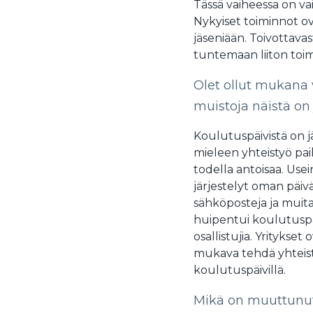
Tässä vaiheessa on vai
Nykyiset toiminnot o
jäseniään. Toivottava
tuntemaan liiton to
Olet ollut mukana
muistoja näistä on
Koulutuspäivistä on 
mieleen yhteistyö pai
todella antoisaa. Usei
järjestelyt oman päiv
sähköposteja ja muita
huipentui koulutuspäiv
osallistujia. Yritykse
mukava tehdä yhteisty
koulutuspäivillä.
Mikä on muuttun