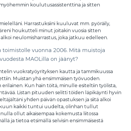
, myöhemmin koulutusassistenttina ja sitten
mielelläni. Harrastuksiini kuuluvat mm. pyöräily,
ttäreni houkutteli minut joitakin vuosia sitten
iitä alkoi neulomisharrastus, joka jatkuu edelleen.
n toimistolle vuonna 2006. Mitä muistoja
vuodesta MAOLilla on jäänyt?
telin vuokratyöyrityksen kautta ja tammikuussa
ettiin. Muistan yhä ensimmäisen työvuoden.
 erilainen. Kun hain töitä, minulle esiteltiin työlista,
ehtävää. Listan pituuden selitti töiden läpikäynti hyvin
eltäjältäni yhden päivän opastuksen ja siitä alkoi
kuun kaikki tuntui uudelta, olinhan tullut
minulla ollut aikaisempaa kokemusta liitossa
llä ja tietoa etsimällä selvisin ensimmäisestä