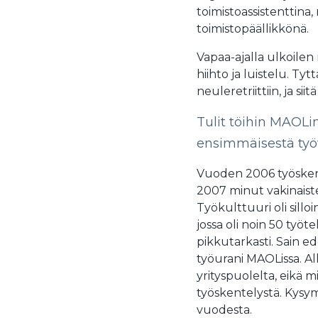
toimistoassistenttina
toimistopäällikkönä.
Vapaa-ajalla ulkoilen 
hiihto ja luistelu. Ty
neuleretriittiin, ja s
Tulit töihin MAOLi
ensimmäisestä työ
Vuoden 2006 työsken
2007 minut vakinaist
Työkulttuuri oli silloin
jossa oli noin 50 työt
pikkutarkasti. Sain ed
työurani MAOLissa. Al
yrityspuolelta, eikä 
työskentelystä. Kysymä
vuodesta.