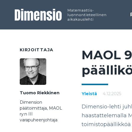
KIRJOITTAJA
MAOL 90 
pääl­li­k
Tuomo Riekkinen
Yleistä
4.12.2025
Dimension
Dimensio-lehti juh
päätoimittaja, MAOL
ry:n III
haastattelemalla MA
varapuheenjohtaja
toimistopäällikköä 