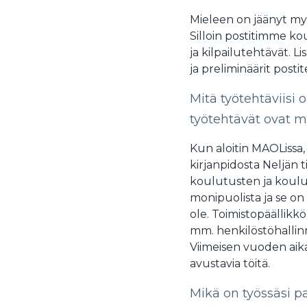
Mieleen on jäänyt myös
Silloin postitimme kou
ja kilpailutehtävät. 
ja preliminäärit postit
Mitä työtehtäviisi
työtehtävät ovat 
Kun aloitin MAOLissa, 
kirjanpidosta Neljän 
koulutusten ja koulutu
monipuolista ja se on
ole. Toimistopäällikk
mm. henkilöstöhallinno
Viimeisen vuoden aika
avustavia töitä.
Mikä on työssäsi p