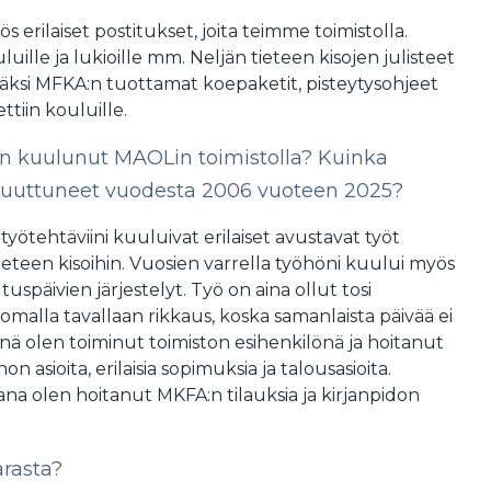
 erilaiset postitukset, joita teimme toimistolla.
luille ja lukioille mm. Neljän tieteen kisojen julisteet
Lisäksi MFKA:n tuottamat koepaketit, pisteytysohjeet
ettiin kouluille.
 on kuulunut MAOLin toimistolla? Kuinka
muuttuneet vuodesta 2006 vuoteen 2025?
työtehtäviini kuuluivat erilaiset avustavat työt
tieteen kisoihin. Vuosien varrella työhöni kuului myös
späivien järjestelyt. Työ on aina ollut tosi
 omalla tavallaan rikkaus, koska samanlaista päivää ei
önä olen toiminut toimiston esihenkilönä ja hoitanut
n asioita, erilaisia sopimuksia ja talousasioita.
na olen hoitanut MKFA:n tilauksia ja kirjanpidon
arasta?