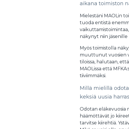
aikana toimiston 
Mielestäni MAOLin t
tuoda entistä enemm
vaikuttamistoimintaa,
näkynyt niin jäsenille
Myös toimistolla näk
muuttunut vuosien va
tiloissa, halutaan, ett
MAOLissa että MFKA:s
tiiviimmäksi.
Millä mielillä odot
keksiä uusia harra
Odotan eläkevuosia mi
häämöttävät jo kiiree
tarvitse kiirehtiä. Yst