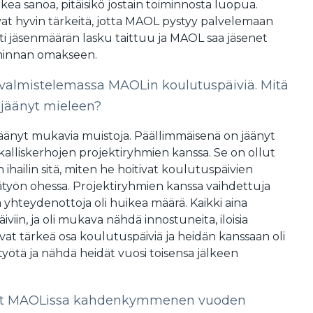
kea sanoa, pitäisikö jostain toiminnosta luopua.
vat hyvin tärkeitä, jotta MAOL pystyy palvelemaan
sti jäsenmäärän lasku taittuu ja MAOL saa jäsenet
iminnan omakseen.
 valmistelemassa MAOLin koulutuspäiviä. Mitä
 jäänyt mieleen?
jäänyt mukavia muistoja. Päällimmäisenä on jäänyt
kalliskerhojen projektiryhmien kanssa. Se on ollut
n ihailin sitä, miten he hoitivat koulutuspäivien
ätyön ohessa. Projektiryhmien kanssa vaihdettuja
 yhteydenottoja oli huikea määrä. Kaikki aina
iin, ja oli mukava nähdä innostuneita, iloisia
t ovat tärkeä osa koulutuspäiviä ja heidän kanssaan oli
ötä ja nähdä heidät vuosi toisensa jälkeen
ut MAOLissa kahdenkymmenen vuoden