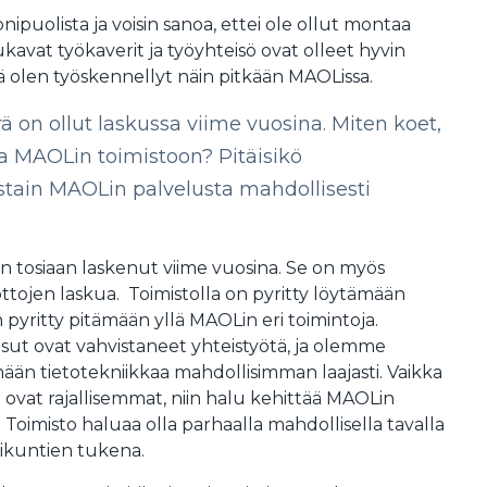
ipuolista ja voisin sanoa, ettei ole ollut montaa
kavat työkaverit ja työyhteisö ovat olleet hyvin
ttä olen työskennellyt näin pitkään MAOLissa.
on ollut laskussa viime vuosina. Miten koet,
a MAOLin toimistoon? Pitäisikö
stain MAOLin palvelusta mahdollisesti
 tosiaan laskenut viime vuosina. Se on myös
ttojen laskua. Toimistolla on pyritty löytämään
on pyritty pitämään yllä MAOLin eri toimintoja.
sut ovat vahvistaneet yhteistyötä, ja olemme
än tietotekniikkaa mahdollisimman laajasti. Vaikka
t ovat rajallisemmat, niin halu kehittää MAOLin
. Toimisto haluaa olla parhaalla mahdollisella tavalla
imikuntien tukena.