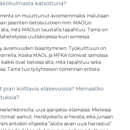
näkökulmasta katsottuna?
oiminta on muuttunut avoimemmaksi. Halutaan
än jäsenten tietoisuuteen mm. MAOLin
 sitä, mitä MAOLin taustalla tapahtuu. Tämä on
 lähetetyissä uutiskirjeissä kuin somessa.
yy avoimuuden lisääntyminen. Työkulttuuri on
rrella. Koska MAOL ja MFKA toimivat samoissa
ä kaikki ovat tietoisia siitä, mitä tapahtuu sekä
sa. Tämä tuo työyhteisön toiminnan entistä
at pian koittavia eläkevuosia? Meinaatko
stuksia?
elenkiinnolla, uusi ajanjakso elämässä. Mielessä
ttömät aamut. Herätyskello ei herätä, eikä junaan
äväni antoikin ohjeeksi ”aloita aivan uusi harrastus”.