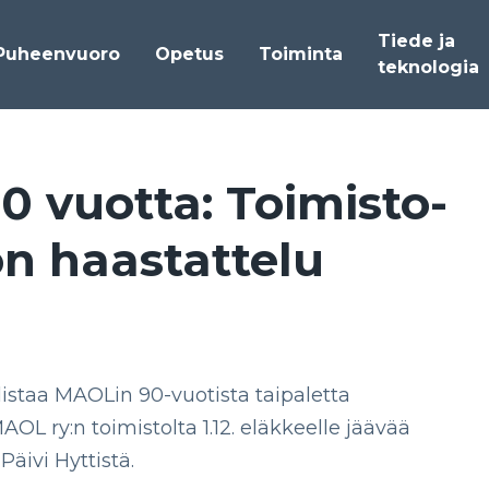
Tiede ja
Puheenvuoro
Opetus
Toiminta
teknologia
vuot­ta: Toi­mis­to­
ön haas­tat­te­lu
listaa MAOLin 90-vuotista taipaletta
OL ry:n toimistolta 1.12. eläkkeelle jäävää
Päivi Hyttistä.