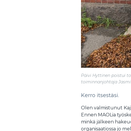
Päivi Hyttinen poistui 
toiminnanjohtaja Jasmi
Kerro itsestäsi.
Olen valmistunut Kaj
Ennen MAOLia työskente
minkä jälkeen hakeud
organisaatiossa jo m