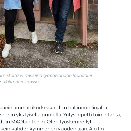
toimistolta viimeisenä työpäivänään lounaalle
n Välimäen kanssa.
aanin ammattikorkeakoulun hallinnon linjalta.
lin yksityisellä puolella. Yritys lopetti toimintansa,
uin MAOLiin töihin. Olen työskennellyt
elkein kahdenkymmenen vuoden ajan. Aloitin