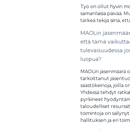
Työ on ollut hyvin mon
samanlaisia päivää. Mu
tärkeä tekijä siinä, e
MAOLin jäsenmäärä 
että tämä vaikutta
tulevaisuudessa jo
luopua?
MAOLin jäsenmäärä on
tarkoittanut jäsentuo
säästökeinoja, joilla 
Yhdessä tehdyt ratkai
pyrkineet hyödyntämä
taloudelliset resurssi
toimintoja on säilynyt
hallituksen ja eri to