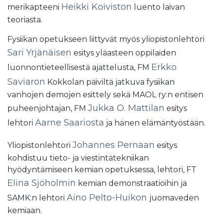
Heikki Koiviston
merikapteeni
luento laivan
teoriasta.
Fysiikan opetukseen liittyvät myös yliopistonlehtori
Sari Yrjänäisen
esitys yläasteen oppilaiden
Erkko
luonnontieteellisestä ajattelusta, FM
Saviaron
Kokkolan päiviltä jatkuva fysiikan
vanhojen demojen esittely sekä MAOL ry:n entisen
Jukka O. Mattilan
puheenjohtajan, FM
esitys
Aarne Saariosta
lehtori
ja hänen elämäntyöstään.
Johannes Pernaan
Yliopistonlehtori
esitys
kohdistuu tieto- ja viestintätekniikan
hyödyntämiseen kemian opetuksessa, lehtori, FT
Elina Sjöholmin
kemian demonstraatioihin ja
Aino Pelto-Huikon
SAMK:n lehtori
juomaveden
kemiaan.