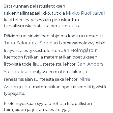
Satakunnan pelastuslaitoksen
Mikko Puolitaival
riskienhallintapäällikkö, tutkija
käsittelee esityksessään peruskoulun
turvallisuuskasvatusta peruskoulussa.
Päivien ruotsinkielinen ohjelma koostuu dosentti
Tiina Saloranta-Simellin
biomassamolekyyleihin
Jan Holmgårdin
liittyvästä esityksestä, lehtori
luentoon fysiikan ja matematiikan opetukseen
Jan-Anders
liittyvistä todellisuustesteistä, lehtori
Saleniuksen
esitykseen matematiikan ja
Nina
renesanssiajan suhteesta sekä lehtori
Aspergrénin
matematiikan opetukseen liittyvästä
työpajasta.
Ei ole myöskään syytä unohtaa kaupallisten
toimijoiden järjestämiä esittelyjä ja