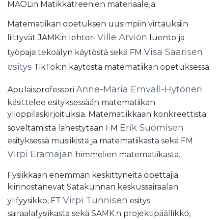
MAOLin Matikkatreenien materiaaleja.
Matematiikan opetuksen uusimpiin virtauksiin
Ville Arvion
liittyvät JAMK:n lehtori
luento ja
Visa Saarisen
työpaja tekoälyn käytöstä sekä FM
esitys
TikTok:n käytöstä matematiikan opetuksessa.
Anne-Maria Ernvall-Hytönen
Apulaisprofessori
käsittelee esityksessään matematiikan
ylioppilaskirjoituksia. Matematiikkaan konkreettista
Erik Suomisen
soveltamista lähestytään FM
esityksessä musiikista ja matematiikasta sekä FM
Virpi Erämajan
himmelien matematiikasta.
Fysiikkaan enemmän keskittyneitä opettajia
kiinnostanevat Satakunnan keskussairaalan
Virpi Tunnisen
ylifyysikko, FT
esitys
sairaalafysiikasta sekä SAMK:n projektipäällikkö,