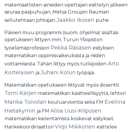
matemaattisten aineiden opettajan esittelyn jälkeen
seuraa pääpuhujan, Metsä Groupin Rauman
Jaakko Ikosen
sellutehtaan johtajan
puhe.
Päivien muu programmi (suom. ohjelma) sisältää
opetukseen liittyen mm. Turun Yliopiston
Pekka Räsäsen
työelämäprofessori
esityksen
matematiikan oppimisvaikeuksista ja niiden
Arto
voittamisesta. Tähän liittyy myös tutkijoiden
Kortelaisen
Juhani Kolun
ja
työpaja.
Matematiikan opetukseen liittyvät myös dosentti
Tomi Kärjen
matematiikan käsitteellisyyttä, lehtori
Marika Toivolan
Eveliina
kouluarviointia sekä FM
Hietakymin
Alisa Uusi-Kilposen
ja FM
matematiikan kielentämistä koskevat esitykset.
Virpi Mikkonen
Hankekoordinaattori
esittelee