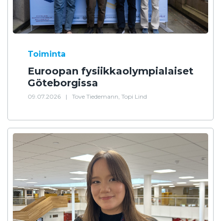
Toiminta
Euroopan fysiikkaolympialaiset
Göteborgissa
09.07.2026
|
Tove Tiedemann, Topi Lind