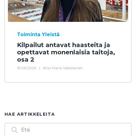
Toiminta
Yleistä
Kilpailut antavat haasteita ja
opettavat monenlaisia taitoja,
osa 2
16.06.2026
|
Kirsi-Maria Vakkilainen
HAE ARTIKKELEITA