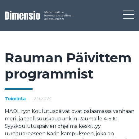
Rau­man Päi­vit­tem
prog­ram­mist
Toiminta
12.9.2024
MAOL ry:n Koulutuspäivät ovat palaamassa vanhaan
meri- ja teollisuuskaupunkiin Raumalle 4-5.10.
Syyskoulutuspäivien ohjelma keskittyy
uunituoreeseen Karin kampukseen, joka on