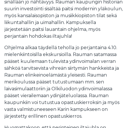
sinällään jo nähtävyys. Rauman kaupungin historian
suurin investointi sisältää paitsi modernin yläkoulun,
myös kansalaisopiston ja musiikkiopiston tilat sekä
liikuntahallin ja uimahallin. Kampuksella
järjestetään paitsi lauantain ohjelma, myös
perjantain hohdokas iltajuhla!
Ohjelma alkaa täydellä teholla jo perjantaina 4.10.
mielenkiintoisilla ekskursioilla. Rauman satamassa
pääset kuulemaan tulevista ydinvoimalan verran
sähköä tarvitsevista vihreän siirtymän hankkeista ja
Rauman elinkeinoelämästä yleisesti. Rauman
merikoulussa pääset tutustumaan mm. sen
laivasimulaattoriin ja Olkiluodon ydinvoimalassa
pääset vierailemaan ydinjäteluolassa. Rauman
kaupunkiin voi tutustua opastuskierroksin ja myös
vasta valmistuneeseen Karin kampukseen on
järjestetty erillinen opastuskierros.
Huomattakoon, että perinteinen iltajuhla on