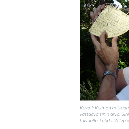
Kuva 1: Kulman mittaamin
vastaava sinin arvo. Sin
taivaalla. Lähde: Wikiped