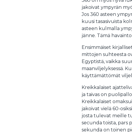
360 on myös hyvä luku
jakoivat ympyrän myö
Jos 360 asteen ympyrä
kuusi tasasivuista kol
asteen kulmalla ympy
jänne. Tämä havainto o
Ensimmäiset kirjalli
mittojen suhteesta ov
Egyptistä, vaikka suu
maanviljelyksessä. Kun 
käyttämättömät vilje
Kreikkalaiset ajattel
ja taivas on puolipall
Kreikkalaiset omaksui
jakoivat vielä 60-osik
josta tulevat meille t
secunda toista, pars 
sekunda on toinen pie