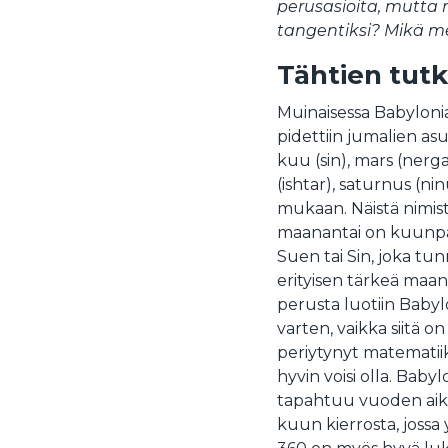
perusasioita, mutta mi
tangentiksi? Mikä mer
Tähtien tutk
Muinaisessa Babylonias
pidettiin jumalien as
kuu (sin), mars (nerg
(ishtar), saturnus (ni
mukaan. Näistä nimist
maanantai on kuunpäi
Suen tai Sin, joka tu
erityisen tärkeä maan
perusta luotiin Babyl
varten, vaikka siitä on
periytynyt matematiik
hyvin voisi olla. Babyl
tapahtuu vuoden aika
kuun kierrosta, jossa