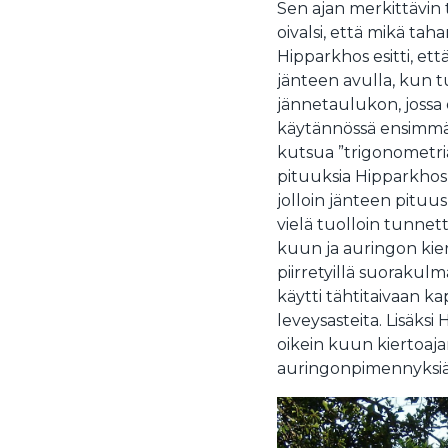
Sen ajan merkittävin t
oivalsi, että mikä tah
Hipparkhos esitti, ett
jänteen avulla, kun t
jännetaulukon, jossa o
käytännössä ensimmäin
kutsua ”trigonometrian
pituuksia Hipparkhos
jolloin jänteen pituu
vielä tuolloin tunnett
kuun ja auringon kie
piirretyillä suorakulm
käytti tähtitaivaan k
leveysasteita. Lisäksi 
oikein kuun kiertoaj
auringonpimennyksiä