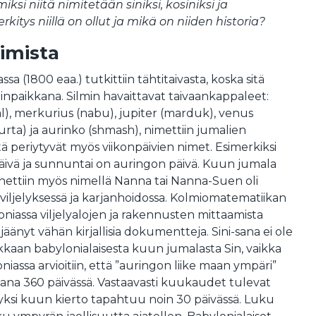
ksi niitä nimitetään siniksi, kosiniksi ja
kitys niillä on ollut ja mikä on niiden historia?
imista
sa (1800 eaa.) tutkittiin tähtitaivasta, koska sitä
uinpaikkana. Silmin havaittavat taivaankappaleet:
al), merkurius (nabu), jupiter (marduk), venus
nurta) ja aurinko (shmash), nimettiin jumalien
ä periytyvät myös viikonpäivien nimet. Esimerkiksi
vä ja sunnuntai on auringon päivä. Kuun jumala
nnettiin myös nimellä Nanna tai Nanna-Suen oli
viljelyksessä ja karjanhoidossa. Kolmiomatematiikan
oniassa viljelyalojen ja rakennusten mittaamista
 jäänyt vähän kirjallisia dokumentteja. Sini-sana ei ole
kaan babylonialaisesta kuun jumalasta Sin, vaikka
oniassa arvioitiin, että ”auringon liike maan ympäri”
na 360 päivässä. Vastaavasti kuukaudet tulevat
 yksi kuun kierto tapahtuu noin 30 päivässä. Luku