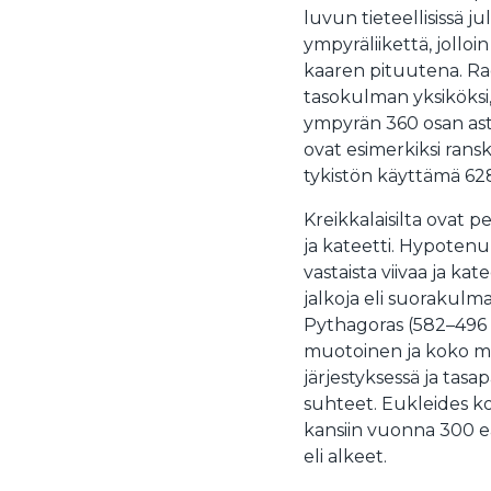
luvun tieteellisissä jul
ympyräliikettä, jollo
kaaren pituutena. Ra
tasokulman yksiköksi
ympyrän 360 osan ast
ovat esimerkiksi rans
tykistön käyttämä 628
Kreikkalaisilta ovat
ja kateetti. Hypotenu
vastaista viivaa ja ka
jalkoja eli suorakulma
Pythagoras (582–496 e
muotoinen ja koko m
järjestyksessä ja tasa
suhteet. Eukleides ko
kansiin vuonna 300 e
eli alkeet.