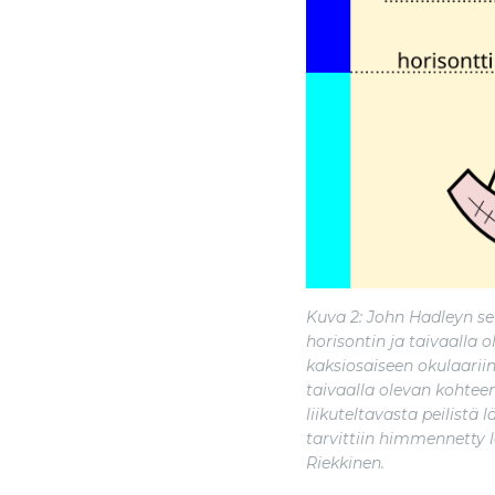
Kuva 2: John Hadleyn sek
horisontin ja taivaalla o
kaksiosaiseen okulaariin 
taivaalla olevan kohteen
liikuteltavasta peilistä l
tarvittiin himmennetty l
Riekkinen.