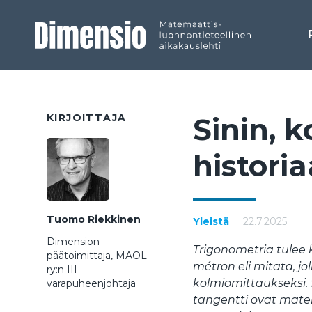
KIRJOITTAJA
Si­nin, k
his­to­ri
Tuomo Riekkinen
Yleistä
22.7.2025
Dimension
Trigonometria tulee 
päätoimittaja, MAOL
métron eli mitata, j
ry:n III
kolmiomittaukseksi. S
varapuheenjohtaja
tangentti ovat matem