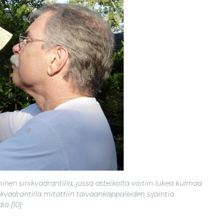
en sinikvadrantilla, jossa asteikolta voitiin lukea kulmaa
ikvadrantilla mitattiin taivaankappaleiden sijaintia
ia [10]