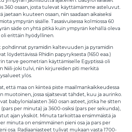
 ympyrän jaollisuutta ajatellen. Babylonialaiset
s 360 osaan, josta tulevat käyttämämme asteluvut.
 jaetaan kuuteen osaan, niin saadaan aikaiseksi
miota ympyrän sisälle. Tasasivuisessa kolmiossa 60
rän säde on yhtä pitkä kuin ympyrän kehällä oleva
li erittäin hyödyllinen.
set pohdinnat pyramidin kaltevuuden ja pyramidin
at löydettävissä Rhidin papyryksesta (1650 eaa.)
rin tarve geometrian käyttämiselle Egyptissä oli
Niili-joki tulvi, niin kirjureiden piti merkitä
lysalueet ylös.
ivat, että maa on kiinteä piste maailmankaikkeudessa
on muotoinen, jossa sijaitsevat tähdet, kuu ja aurinko.
vat babylonialaisten 360 osan asteet, jotka he sitten
si (pars per minuta) ja 3600-osiksi (pars per sekunda),
utut ajan yksiköt. Minuta tarkoittaa ensimmäistä ja
per minuta on ensimmäinen pieni osa ja pars per
ni osa. Radiaaniasteet tulivat mukaan vasta 1700-