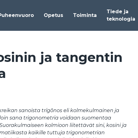
Tiede ja
Puheenvuoro
Opetus
Toiminta
teknologia
o­si­nin ja tan­gen­tin
aa
kreikan sanoista trígōnos eli kolmekulmainen ja
olloin sana trigonometria voidaan suomentaa
uorakulmaiseen kolmioon liitettävät sini, kosini ja
atiikasta kaikille tuttuja trigonometrian