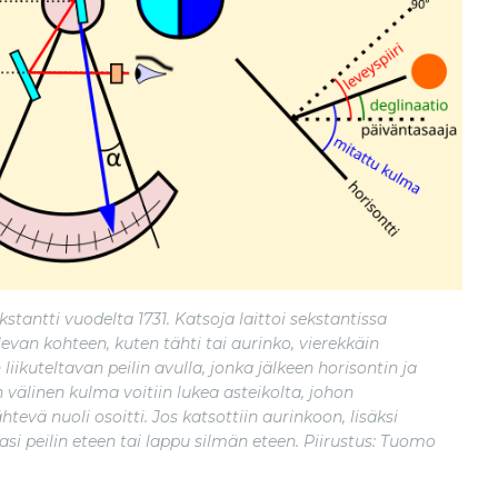
stantti vuodelta 1731. Katsoja laittoi sekstantissa
levan kohteen, kuten tähti tai aurinko, vierekkäin
liikuteltavan peilin avulla, jonka jälkeen horisontin ja
 välinen kulma voitiin lukea asteikolta, johon
ähtevä nuoli osoitti. Jos katsottiin aurinkoon, lisäksi
asi peilin eteen tai lappu silmän eteen. Piirustus: Tuomo