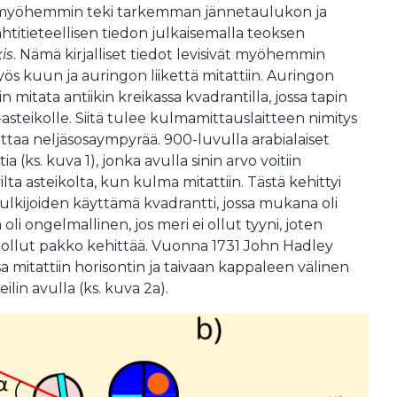
.) myöhemmin teki tarkemman jännetaulukon ja
ähtitieteellisen tiedon julkaisemalla teoksen
is
. Nämä kirjalliset tiedot levisivät myöhemmin
yös kuun ja auringon liikettä mitattiin. Auringon
n mitata antiikin kreikassa kvadrantilla, jossa tapin
°-asteikolle. Siitä tulee kulmamittauslaitteen nimitys
ittaa neljäsosaympyrää. 900-luvulla arabialaiset
ia (ks. kuva 1), jonka avulla sinin arvo voitiin
ilta asteikolta, kun kulma mitattiin. Tästä kehittyi
ijoiden käyttämä kvadrantti, jossa mukana oli
oli ongelmallinen, jos meri ei ollut tyyni, joten
 ollut pakko kehittää. Vuonna 1731 John Hadley
ssa mitattiin horisontin ja taivaan kappaleen välinen
ilin avulla (ks. kuva 2a).