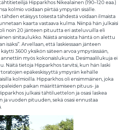
ähtitieteilijä Hipparkhos Nikealainen (190–120 eaa.)
ansa kolmio voidaan piirtää ympyrän sisälle.
ä tähden etäisyys toisesta tähdestä voidaan ilmaista
unnetaan kaarta vastaava kulma. Niinpä hän julkaisi
li noin 20 jänteen pituutta eri asteluvuilla eli
en sinitaulukko. Näistä ansioista häntä on alettu
 isäksi”. Arvellaan, että laskiessaan jänteen
 käytti 3600 yksikön säteen arvoa ympyrässään,
s annettiin myös kokonaislukuna. Desimaalilukuja ei
u. Näitä tietoja Hipparkhos tarvitsi, kun hän laski
rtoratojen epäkeskisyyttä ympyrän kehälle
aisilla kolmioilla. Hipparkhos oli ensimmäinen, joka
appaleiden paikan määrittämiseen pituus- ja
Hipparkhos julkaisi tähtiluettelon ja osasi laskea
an ja vuoden pituuden, sekä osasi ennustaa
.