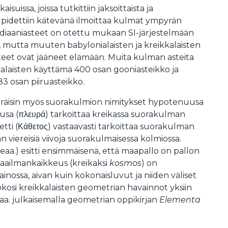
kaisuissa, joissa tutkittiin jaksoittaista ja
in pidettiin kätevänä ilmoittaa kulmat ympyrän
diaaniasteet on otettu mukaan SI-järjestelmään
, mutta muuten babylonialaisten ja kreikkalaisten
eet ovat jääneet elämään. Muita kulman asteita
kalaisten käyttämä 400 osan gooniasteikko ja
3 osan piiruasteikko.
 peräisin myös suorakulmion nimitykset hypotenuusa
usa (πλευρά) tarkoittaa kreikassa suorakulman
teetti (Κάθετος) vastaavasti tarkoittaa suorakulman
n viereisiä viivoja suorakulmaisessa kolmiossa.
aa.) esitti ensimmäisenä, että maapallo on pallon
aailmankaikkeus (kreikaksi
kosmos
) on
painossa, aivan kuin kokonaisluvut ja niiden väliset
kosi kreikkalaisten geometrian havainnot yksiin
aa. julkaisemalla geometrian oppikirjan
Elementa