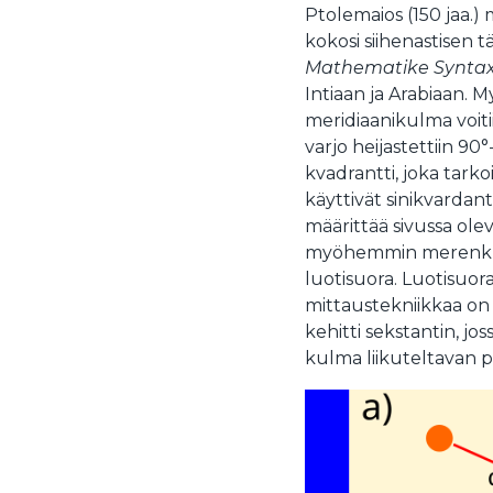
Ptolemaios (150 jaa
kokosi siihenastisen t
Mathematike Syntax
Intiaan ja Arabiaan. M
meridiaanikulma voitii
varjo heijastettiin 90
kvadrantti, joka tarko
käyttivät sinikvardantt
määrittää sivussa olev
myöhemmin merenkulk
luotisuora. Luotisuora 
mittaustekniikkaa on
kehitti sekstantin, jo
kulma liikuteltavan pe