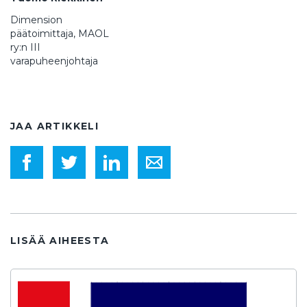
Dimension
päätoimittaja, MAOL
ry:n III
varapuheenjohtaja
JAA ARTIKKELI
LISÄÄ AIHEESTA