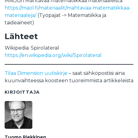
MAOLin Mahtavaa matematiikkaa materiaaleista:
https://maol.fi/materiaalit/mahtavaa-matematiikkaa-
materiaaleja/
(Työpajat -> Matematiikka ja
taideaineet)
Lähteet
Wikipedia: Spirolateral
https://en.wikipedia.org/wiki/Spirolateral
Tilaa Dimension uutiskirje
– saat sähköpostiisi aina
kuunvaihteessa koosteen tuoreimmista artikkeleista
KIRJOITTAJA
Tuomo Riekkinen