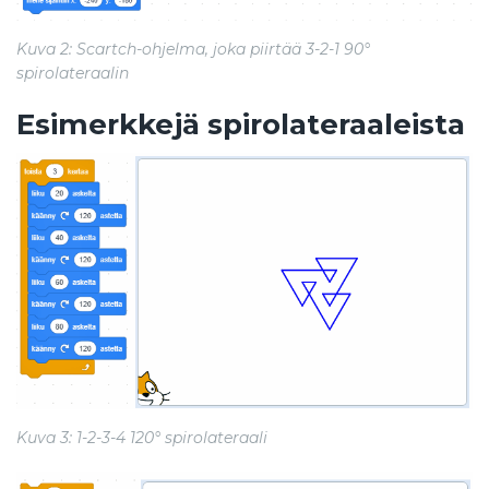
Kuva 2: Scartch-ohjelma, joka piirtää 3-2-1 90°
spirolateraalin
Esimerkkejä spirolateraaleista
Kuva 3: 1-2-3-4 120° spirolateraali