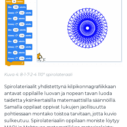
Kuva 4: 8-1-7-2-4 110° spirolateraali
Spirolateriaalit yhdistettynä kilpikonnagrafiikkaan
antavat oppilaille luovan ja nopean tavan luoda
taidetta yksinkertaisilla matemaattisilla säännöillä.
Samalla oppilaat oppivat lukujen jaollisuutta
pohtiessaan montako toistoa tarvitaan, jotta kuvio
sulkeutuu. Spirolateriaalin oppilaan moniste löytyy