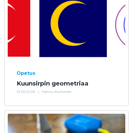
Opetus
Kuunsirpin geometriaa
21.05.2026
|
Hannu Korhonen