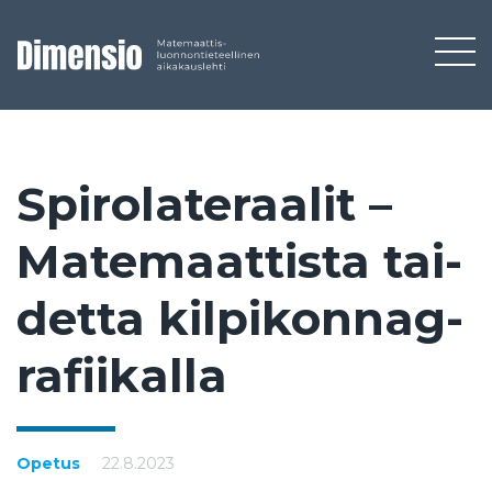
Spi­ro­la­te­raa­lit –
Ma­te­maat­tis­ta tai­
det­ta kil­pi­kon­nag­
ra­fii­kal­la
Opetus
22.8.2023