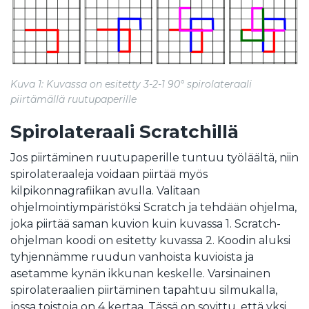
Kuva 1: Kuvassa on esitetty 3-2-1 90° spirolateraali
piirtämällä ruutupaperille
Spirolateraali Scratchillä
Jos piirtäminen ruutupaperille tuntuu työläältä, niin
spirolateraaleja voidaan piirtää myös
kilpikonnagrafiikan avulla. Valitaan
ohjelmointiympäristöksi Scratch ja tehdään ohjelma,
joka piirtää saman kuvion kuin kuvassa 1. Scratch-
ohjelman koodi on esitetty kuvassa 2. Koodin aluksi
tyhjennämme ruudun vanhoista kuvioista ja
asetamme kynän ikkunan keskelle. Varsinainen
spirolateraalien piirtäminen tapahtuu silmukalla,
jossa toistoja on 4 kertaa. Tässä on sovittu, että yksi