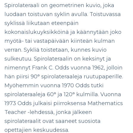
Spirolateraali on geometrinen kuvio, joka
luodaan toistuvan syklin avulla. Toistuvassa
syklissä liikutaan eteenpäin
kokonaislukuyksikköinä ja käännytään joko
myötä- tai vastapäivään kiinteän kulman
verran. Sykliä toistetaan, kunnes kuvio
sulkeutuu. Spirolateraalin on keksinyt ja
nimennyt Frank C. Odds vuonna 1962, jolloin
hän piirsi 90° spirolateraaleja ruutupaperille.
Myöhemmin vuonna 1970 Odds tutki
spirolateraaleja 60° ja 120° kulmilla. Vuonna
1973 Odds julkaisi piirroksensa Mathematics
Teacher -lehdessä, jonka jälkeen
spirolateraalit ovat saaneet suosiota
opettajien keskuudessa.