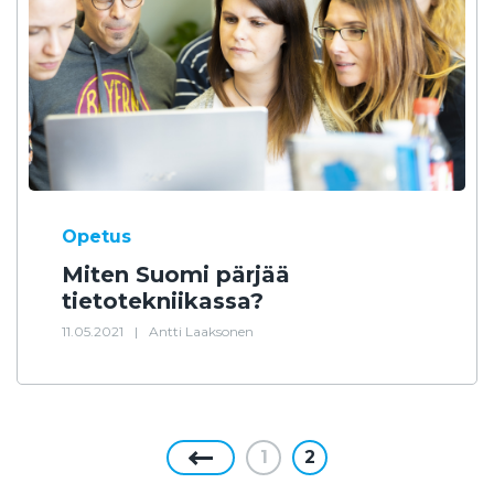
Opetus
Miten Suomi pärjää
tietotekniikassa?
11.05.2021
|
Antti Laaksonen
1
2