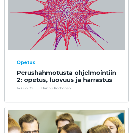
Opetus
Perushahmotusta ohjelmointiin
2: opetus, luovuus ja harrastus
14.05.2021
|
Hannu Korhonen