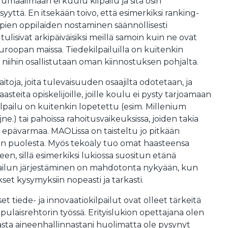
maailmaan ei kuulu kilpailu ja sitä osin
syyttä. En itsekään toivo, että esimerkiksi ranking-
mpien oppilaiden nostaminen säännöllisesti
tulisivat arkipäiväisiksi meillä samoin kuin ne ovat
uroopan maissa. Tiedekilpailuilla on kuitenkin
ä niihin osallistutaan oman kiinnostuksen pohjalta.
aitoja, joita tulevaisuuden osaajilta odotetaan, ja
aasteita opiskelijoille, joille koulu ei pysty tarjoamaan
i kilpailu on kuitenkin lopetettu (esim. Millenium
e.) tai pahoissa rahoitusvaikeuksissa, joiden takia
 epävarmaa. MAOLissa on taisteltu jo pitkään
sen puolesta. Myös tekoäly tuo omat haasteensa
seen, sillä esimerkiksi lukiossa suositun etänä
ailun järjestäminen on mahdotonta nykyään, kun
set kysymyksiin nopeasti ja tarkasti.
iset tiede- ja innovaatiokilpailut ovat olleet tärkeitä
pulaisrehtorin työssä. Erityislukion opettajana olen
sta aineenhallinnastani huolimatta ole pysynyt