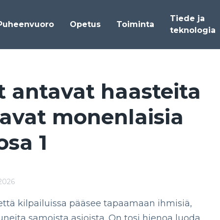
Tiede ja
Puheenvuoro
Opetus
Toiminta
teknologia
ut an­ta­vat haas­tei­ta
a­vat mo­nen­lai­sia
 osa 1
.2026
 että kilpailuissa pääsee tapaamaan ihmisiä,
uneita samoista asioista. On tosi hienoa luoda