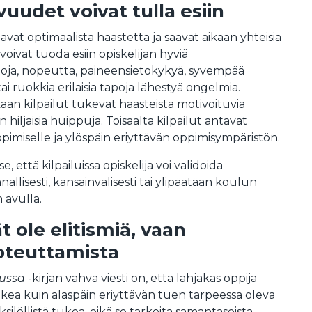
vuudet voivat tulla esiin
joavat optimaalista haastetta ja saavat aikaan yhteisiä
oivat tuoda esiin opiskelijan hyviä
oja, nopeutta, paineensietokykyä, syvempää
ai ruokkia erilaisia tapoja lähestyä ongelmia.
n kilpailut tukevat haasteista motivoituvia
in hiljaisia huippuja. Toisaalta kilpailut antavat
pimiselle ja ylöspäin eriyttävän oppimisympäristön.
, että kilpailuissa opiskelija voi validoida
llisesti, kansainvälisesti tai ylipäätään koulun
 avulla.
ät ole elitismiä, vaan
oteuttamista
lussa
-kirjan vahva viesti on, että lahjakas oppija
tukea kuin alaspäin eriyttävän tuen tarpeessa oleva
ksilöllistä tukea, eikä se tarkoita samantasoista