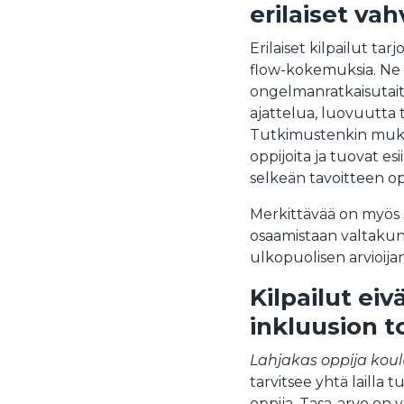
erilaiset vah
Erilaiset kilpailut tar
flow-kokemuksia. Ne v
ongelmanratkaisutait
ajattelua, luovuutta t
Tutkimustenkin mukaa
oppijoita ja tuovat esi
selkeän tavoitteen op
Merkittävää on myös se
osaamistaan valtakunna
ulkopuolisen arvioijan
Kilpailut eiv
inkluusion t
Lahjakas oppija kou
tarvitsee yhtä lailla 
oppija. Tasa-arvo on y