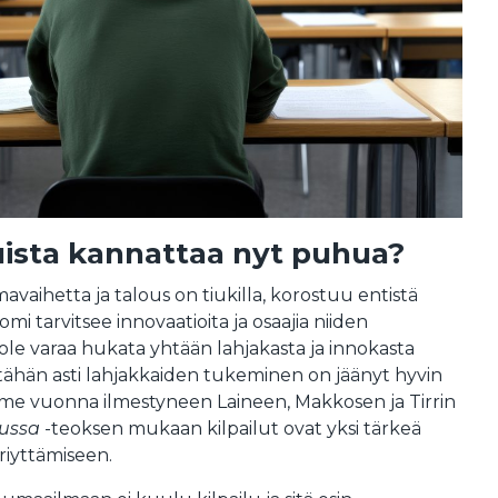
luista kannattaa nyt puhua?
aihetta ja talous on tiukilla, korostuu entistä
i tarvitsee innovaatioita ja osaajia niiden
 ole varaa hukata yhtään lahjakasta ja innokasta
tähän asti lahjakkaiden tukeminen on jäänyt hyvin
iime vuonna ilmestyneen Laineen, Makkosen ja Tirrin
lussa
-teoksen mukaan kilpailut ovat yksi tärkeä
riyttämiseen.