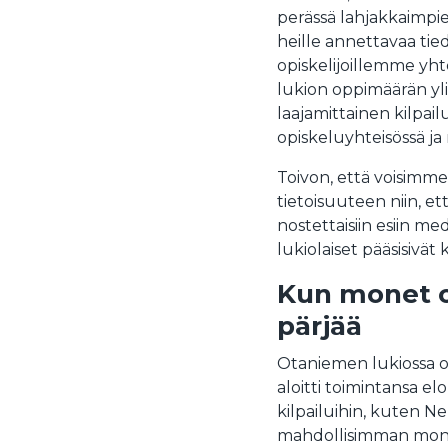
perässä lahjakkaimpien
heille annettavaa tie
opiskelijoillemme yht
lukion oppimäärän yli
laajamittainen kilpai
opiskeluyhteisössä ja
Toivon, että voisimme
tietoisuuteen niin, e
nostettaisiin esiin m
lukiolaiset pääsisivät
Kun monet os
pärjää
Otaniemen lukiossa 
aloitti toimintansa elo
kilpailuihin, kuten N
mahdollisimman monia