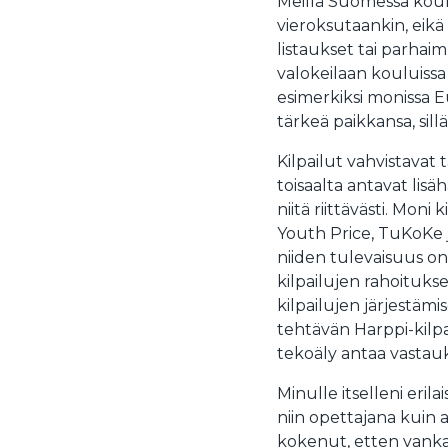
Meillä Suomessa koulu
vieroksutaankin, eikä 
listaukset tai parhai
valokeilaan kouluissa 
esimerkiksi monissa E
tärkeä paikkansa, sill
Kilpailut vahvistavat t
toisaalta antavat lisäh
niitä riittävästi. Mon
Youth Price, TuKoKe jn
niiden tulevaisuus on
kilpailujen rahoituk
kilpailujen järjestämi
tehtävän Harppi-kilp
tekoäly antaa vastauk
Minulle itselleni erila
niin opettajana kuin a
kokenut, etten vanka