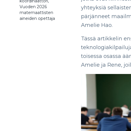
koordinaattori,
Vuoden 2026
yhteyksiä sellaiste
matemaattisten
pärjänneet maailma
aineiden opettaja
Amelie Hao.
Tässä artikkelin e
teknologiakilpailuj
toisessa osassa ää
Amelie ja Rene, joil