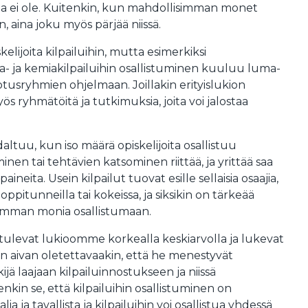
a ei ole. Kuitenkin, kun mahdollisimman monet
in, aina joku myös pärjää niissä.
ijoita kilpailuihin, mutta esimerkiksi
ka- ja kemiakilpailuihin osallistuminen kuuluu luma-
tusryhmien ohjelmaan. Joillakin erityislukion
s ryhmätöitä ja tutkimuksia, joita voi jalostaa
altuu, kun iso määrä opiskelijoita osallistuu
minen tai tehtävien katsominen riittää, ja yrittää saa
neita. Usein kilpailut tuovat esille sellaisia osaajia,
oppitunneilla tai kokeissa, ja siksikin on tärkeää
imman monia osallistumaan.
tulevat lukioomme korkealla keskiarvolla ja lukevat
on aivan oletettavaakin, että he menestyvät
kijä laajaan kilpailuinnostukseen ja niissä
nkin se, että kilpailuihin osallistuminen on
ja tavallista ja kilpailuihin voi osallistua yhdessä