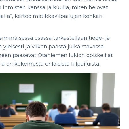
n ihmisten kanssa ja kuulla, miten he ovat
lla”, kertoo matikkakilpailujen konkari
nsimmäisessä osassa tarkastellaan tiede- ja
a yleisesti ja viikon päästä julkaistavassa
neen pääsevät Otaniemen lukion opiskelijat
la on kokemusta erilaisista kilpailuista.