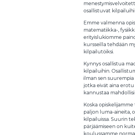
menestymisvelvoitett
osallistuvat kilpailuih
Emme valmenna opiskel
matematiikka-, fysiik
erityislukiomme paino
kursseilla tehdään myö
kilpailutöiksi.
Kynnys osallistua mad
kilpailuihin. Osallistu
ilman sen suurempia pai
jotka eivät aina erotu 
kannustaa mahdollis
Koska opiskelijamme 
paljon luma-aineita, 
kilpailuissa. Suurin te
pärjäämiseen on kuite
koulussamme normaalia 