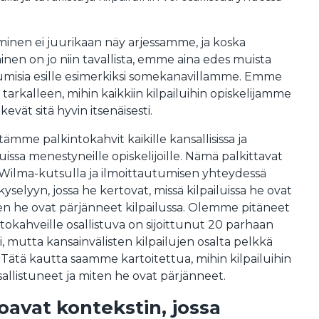
leminen ei juurikaan näy arjessamme, ja koska
inen on jo niin tavallista, emme aina edes muista
umisia esille esimerkiksi somekanavillamme. Emme
tarkalleen, mihin kaikkiin kilpailuihin opiskelijamme
ekevät sitä hyvin itsenäisesti.
ämme palkintokahvit kaikille kansallisissa ja
iluissa menestyneille opiskelijoille. Nämä palkittavat
Wilma-kutsulla ja ilmoittautumisen yhteydessä
 kyselyyn, jossa he kertovat, missä kilpailuissa he ovat
en he ovat pärjänneet kilpailussa. Olemme pitäneet
intokahveille osallistuva on sijoittunut 20 parhaan
i, mutta kansainvälisten kilpailujen osalta pelkkä
. Tätä kautta saamme kartoitettua, mihin kilpailuihin
allistuneet ja miten he ovat pärjänneet.
joavat kontekstin, jossa