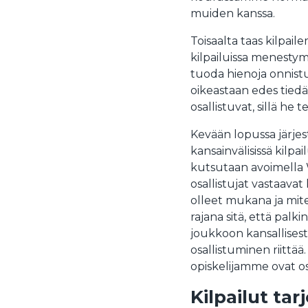
muiden kanssa.
Toisaalta taas kilpai
kilpailuissa menestym
tuoda hienoja onnist
oikeastaan edes tiedä 
osallistuvat, sillä he t
Kevään lopussa järjest
kansainvälisissä kilpa
kutsutaan avoimella 
osallistujat vastaavat
olleet mukana ja mit
rajana sitä, että palk
joukkoon kansallisest
osallistuminen riittää
opiskelijamme ovat os
Kilpailut tar