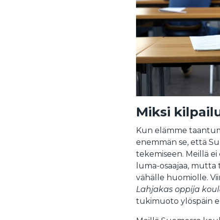
Miksi kilpai
Kun elämme taantumav
enemmän se, että Suom
tekemiseen. Meillä ei
luma-osaajaa, mutta 
vähälle huomiolle. V
Lahjakas oppija kou
tukimuoto ylöspäin e