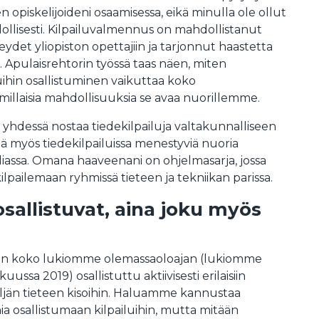
 opiskelijoideni osaamisessa, eikä minulla ole ollut
dollisesti. Kilpailuvalmennus on mahdollistanut
eydet yliopiston opettajiin ja tarjonnut haastetta
. Apulaisrehtorin työssä taas näen, miten
luihin osallistuminen vaikuttaa koko
 millaisia mahdollisuuksia se avaa nuorillemme.
 yhdessä nostaa tiedekilpailuja valtakunnalliseen
ttä myös tiedekilpailuissa menestyviä nuoria
ediassa. Omana haaveenani on ohjelmasarja, jossa
 kilpailemaan ryhmissä tieteen ja tekniikan parissa.
allistuvat, aina joku myös
on koko lukiomme olemassaoloajan (lukiomme
kuussa 2019) osallistuttu aktiivisesti erilaisiin
eljän tieteen kisoihin. Haluamme kannustaa
 osallistumaan kilpailuihin, mutta mitään