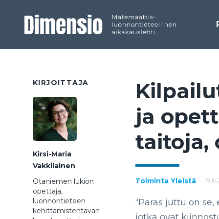
KIRJOITTAJA
Kil­pai­l
ja opet­t
tai­to­ja,
Kirsi-Maria
Vakkilainen
Toiminta
Yleistä
9.6
Otaniemen lukion
opettaja,
luonnontieteen
“Paras juttu on se,
kehittämistehtävän
jotka ovat kiinnost