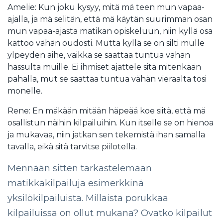
Amelie: Kun joku kysyy, mitä mä teen mun vapaa-
ajalla, ja mä selitän, että mä käytän suurimman osan
mun vapaa-ajasta matikan opiskeluun, niin kyllä osa
kattoo vähän oudosti. Mutta kyllä se on silti mulle
ylpeyden aihe, vaikka se saattaa tuntua vähän
hassulta muille. Ei ihmiset ajattele sitä mitenkään
pahalla, mut se saattaa tuntua vähän vieraalta tosi
monelle.
Rene: En mäkään mitään häpeää koe siitä, että mä
osallistun näihin kilpailuihin. Kun itselle se on hienoa
ja mukavaa, niin jatkan sen tekemistä ihan samalla
tavalla, eikä sitä tarvitse piilotella.
Mennään sitten tarkastelemaan
matikkakilpailuja esimerkkinä
yksilökilpailuista. Millaista porukkaa
kilpailuissa on ollut mukana? Ovatko kilpailut