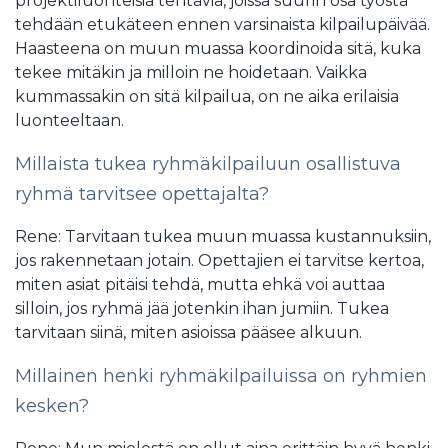
projektiluonteisia tehtäviä, joissa suurin osa työstä
tehdään etukäteen ennen varsinaista kilpailupäivää.
Haasteena on muun muassa koordinoida sitä, kuka
tekee mitäkin ja milloin ne hoidetaan. Vaikka
kummassakin on sitä kilpailua, on ne aika erilaisia
luonteeltaan.
Millaista tukea ryhmäkilpailuun osallistuva
ryhmä tarvitsee opettajalta?
Rene: Tarvitaan tukea muun muassa kustannuksiin,
jos rakennetaan jotain. Opettajien ei tarvitse kertoa,
miten asiat pitäisi tehdä, mutta ehkä voi auttaa
silloin, jos ryhmä jää jotenkin ihan jumiin. Tukea
tarvitaan siinä, miten asioissa pääsee alkuun.
Millainen henki ryhmäkilpailuissa on ryhmien
kesken?