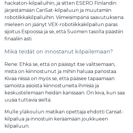
hackaton-kilpailuihin, ja sitten ESERO Finlandin
järjestämään CanSat-kilpailuun ja muutamiin
robotiikkakilpailuihin. Viimeisimpänä saavutuksena
mieleen on jäänyt VEX-robotiikkakilpailun paras
sijoitus Espoossa ja se, että Suomen tasolla päästiin
finaaliin asti.
Mikä teidät on innostanut kilpailemaan?
Rene: Ehkä se, että on päässyt itse valitsemaan,
mistä on kiinnostunut ja mihin haluaa panostaa.
Kivaa niissä on myös se, että pääsee tapaamaan
samoista asioista kiinnostuneita ihmisiä ja
keskustelemaan heidän kanssaan. On kiva, kun saa
uusia tuttavia sieltä.
Mulle yläkoulun matikan opettaja ehdotti Cansat-
kilpailua ja innostuin keräämään joukkueen
kilpailuun.