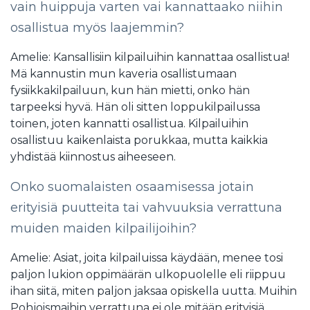
vain huippuja varten vai kannattaako niihin
osallistua myös laajemmin?
Amelie: Kansallisiin kilpailuihin kannattaa osallistua!
Mä kannustin mun kaveria osallistumaan
fysiikkakilpailuun, kun hän mietti, onko hän
tarpeeksi hyvä. Hän oli sitten loppukilpailussa
toinen, joten kannatti osallistua. Kilpailuihin
osallistuu kaikenlaista porukkaa, mutta kaikkia
yhdistää kiinnostus aiheeseen.
Onko suomalaisten osaamisessa jotain
erityisiä puutteita tai vahvuuksia verrattuna
muiden maiden kilpailijoihin?
Amelie: Asiat, joita kilpailuissa käydään, menee tosi
paljon lukion oppimäärän ulkopuolelle eli riippuu
ihan siitä, miten paljon jaksaa opiskella uutta. Muihin
Pohjoismaihin verrattuna ei ole mitään erityisiä