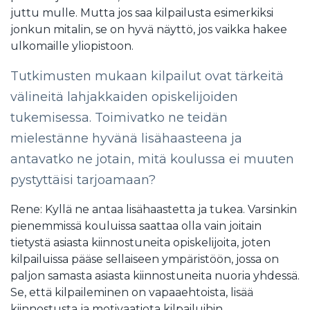
juttu mulle. Mutta jos saa kilpailusta esimerkiksi
jonkun mitalin, se on hyvä näyttö, jos vaikka hakee
ulkomaille yliopistoon.
Tutkimusten mukaan kilpailut ovat tärkeitä
välineitä lahjakkaiden opiskelijoiden
tukemisessa. Toimivatko ne teidän
mielestänne hyvänä lisähaasteena ja
antavatko ne jotain, mitä koulussa ei muuten
pystyttäisi tarjoamaan?
Rene: Kyllä ne antaa lisähaastetta ja tukea. Varsinkin
pienemmissä kouluissa saattaa olla vain joitain
tietystä asiasta kiinnostuneita opiskelijoita, joten
kilpailuissa pääse sellaiseen ympäristöön, jossa on
paljon samasta asiasta kiinnostuneita nuoria yhdessä.
Se, että kilpaileminen on vapaaehtoista, lisää
kiinnostusta ja motivaatiota kilpailuihin.