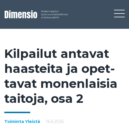
Kil­pai­lut an­ta­vat
haas­tei­ta ja opet­
ta­vat mo­nen­lai­sia
tai­to­ja, osa 2
Toiminta
Yleistä
16.6.2026