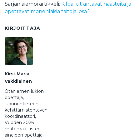
Sarjan aiempi artikkeli:
Kil­pai­lut an­ta­vat haas­tei­ta ja
opet­ta­vat mo­nen­lai­sia tai­to­ja, osa 1
KIRJOITTAJA
Kirsi-Maria
Vakkilainen
Otaniemen lukion
opettaja,
luonnontieteen
kehittämistehtävän
koordinaattori,
Vuoden 2026
matemaattisten
aineiden opettaja