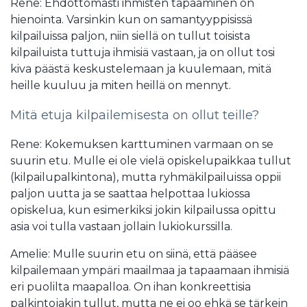
Rene: Ehdottomasti ihmisten tapaaminen on
hienointa. Varsinkin kun on samantyyppisissä
kilpailuissa paljon, niin siellä on tullut toisista
kilpailuista tuttuja ihmisiä vastaan, ja on ollut tosi
kiva päästä keskustelemaan ja kuulemaan, mitä
heille kuuluu ja miten heillä on mennyt.
Mitä etuja kilpailemisesta on ollut teille?
Rene: Kokemuksen karttuminen varmaan on se
suurin etu. Mulle ei ole vielä opiskelupaikkaa tullut
(kilpailupalkintona), mutta ryhmäkilpailuissa oppii
paljon uutta ja se saattaa helpottaa lukiossa
opiskelua, kun esimerkiksi jokin kilpailussa opittu
asia voi tulla vastaan jollain lukiokurssilla.
Amelie: Mulle suurin etu on siinä, että pääsee
kilpailemaan ympäri maailmaa ja tapaamaan ihmisiä
eri puolilta maapalloa. On ihan konkreettisia
palkintojakin tullut, mutta ne ei oo ehkä se tärkein