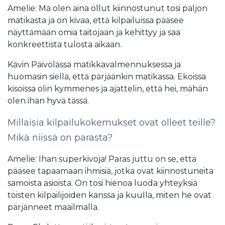
Amelie: Mä olen aina ollut kiinnostunut tosi paljon
matikasta ja on kivaa, että kilpailuissa pääsee
näyttämään omia taitojaan ja kehittyy ja saa
konkreettista tulosta aikaan.
Kävin Päivölässä matikkavalmennuksessa ja
huomasin siellä, että pärjäänkin matikassa. Ekoissa
kisoissa olin kymmenes ja ajattelin, että hei, mähän
olen ihan hyvä tässä.
Millaisia kilpailukokemukset ovat olleet teille?
Mikä niissä on parasta?
Amelie: Ihan superkivoja! Paras juttu on se, että
pääsee tapaamaan ihmisiä, jotka ovat kiinnostuneita
samoista asioista. On tosi hienoa luoda yhteyksiä
toisten kilpailijoiden kanssa ja kuulla, miten he ovat
pärjänneet maailmalla.