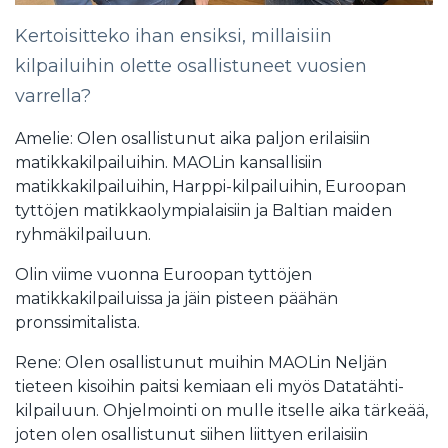
Kertoisitteko ihan ensiksi, millaisiin
kilpailuihin olette osallistuneet vuosien
varrella?
Amelie: Olen osallistunut aika paljon erilaisiin
matikkakilpailuihin. MAOLin kansallisiin
matikkakilpailuihin, Harppi-kilpailuihin, Euroopan
tyttöjen matikkaolympialaisiin ja Baltian maiden
ryhmäkilpailuun.
Olin viime vuonna Euroopan tyttöjen
matikkakilpailuissa ja jäin pisteen päähän
pronssimitalista.
Rene: Olen osallistunut muihin MAOLin Neljän
tieteen kisoihin paitsi kemiaan eli myös Datatähti-
kilpailuun. Ohjelmointi on mulle itselle aika tärkeää,
joten olen osallistunut siihen liittyen erilaisiin