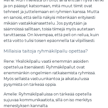
Rene: Mun mielestä on ollut aina erittäin hyvä henki
ja on päässyt katsomaan, mitä muut tiimit ovat
tehneet ja juttelemaan eri ryhmien kanssa. Mutta
en sanoisi, että siellä näkyisi mitenkään erityisesti
mikään vastakkainasettelu. Jos pystytään ja
säännöissä sallitaan, toisia tiimejä myös autetaan
tarvittaessa. On kivempaa, että peli on reilua, kuin
että voitto tulisi toisen epäonnella tai vilpillisesti.
Millaisia taitoja ryhmäkilpailu opettaa?
Rene: Yksilökilpailu vaatii enemmän asioiden
opettelua itsenäisesti. Ryhmäkilpailut ovat
enemmänkin ongelmien ratkaisemista ryhmissä.
Myös sellaista vastuunkantoa ja aikataulussa
pysymistä on tärkeää oppia.
Amelie: Ryhmäkilpailuissa on tärkeää opetella
sujuvaa kommunikaatiota, sillä on iso merkitys
menestyksen kannalta.