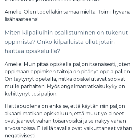
Amelie: Olen todellakin samaa mieltä. Toimii hyvänä
lisähaasteena!
Miten kilpailuihin osallistuminen on tukenut
oppimista? Onko kilpailuista ollut jotain
haittaa opiskeluille?
Amelie: Mun pitää opiskella paljon itsenäisesti, joten
oppimaan oppimisen taitoja on pitänyt oppia paljon.
On täytynyt opetella, mitkä opiskelutavat sopivat
mulle parhaiten. Myös ongelmanratkaisukyky on
kehittynyt tosi paljon.
Haittapuolena on ehkä se, että käytän niin paljon
aikaani matikan opiskeluun, että muut yo-aineet
ovat jääneet vähän toisarvoisiksi ja se näkyy vähän
arvosanoissa. Eli sillä tavalla ovat vaikuttaneet vähän
negatiivisesti.