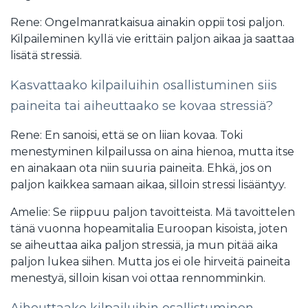
Rene: Ongelmanratkaisua ainakin oppii tosi paljon.
Kilpaileminen kyllä vie erittäin paljon aikaa ja saattaa
lisätä stressiä.
Kasvattaako kilpailuihin osallistuminen siis
paineita tai aiheuttaako se kovaa stressiä?
Rene: En sanoisi, että se on liian kovaa. Toki
menestyminen kilpailussa on aina hienoa, mutta itse
en ainakaan ota niin suuria paineita. Ehkä, jos on
paljon kaikkea samaan aikaa, silloin stressi lisääntyy.
Amelie: Se riippuu paljon tavoitteista. Mä tavoittelen
tänä vuonna hopeamitalia Euroopan kisoista, joten
se aiheuttaa aika paljon stressiä, ja mun pitää aika
paljon lukea siihen. Mutta jos ei ole hirveitä paineita
menestyä, silloin kisan voi ottaa rennomminkin.
Aiheuttaako kilpailuihin osallistuminen