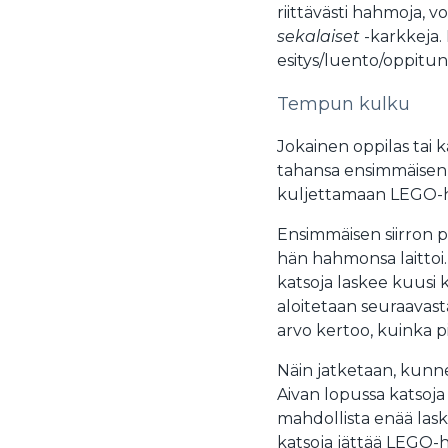
riittävästi hahmoja, v
sekalaiset
-karkkeja.
esitys/luento/oppitunt
Tempun kulku
Jokainen oppilas tai 
tahansa ensimmäisen 
kuljettamaan LEGO-h
Ensimmäisen siirron 
hän hahmonsa laittoi
katsoja laskee kuusi 
aloitetaan seuraavast
arvo kertoo, kuinka
Näin jatketaan, kunne
Aivan lopussa katsoja
mahdollista enää lask
katsoja jättää LEGO-