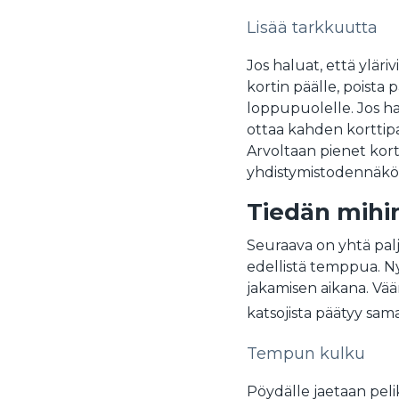
Lisää tarkkuutta
Jos haluat, että yläri
kortin päälle, poista 
loppupuolelle. Jos ha
ottaa kahden korttip
Arvoltaan pienet korti
yhdistymistodennäkö
Tiedän mihi
Seuraava on yhtä palj
edellistä temppua. N
jakamisen aikana. Vää
katsojista päätyy sama
Tempun kulku
Pöydälle jaetaan peli