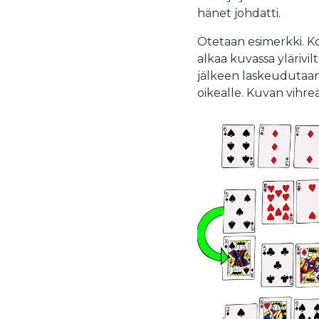
hänet johdatti.
Otetaan esimerkki. Ko
alkaa kuvassa ylärivil
jälkeen laskeudutaan 
oikealle. Kuvan vihre