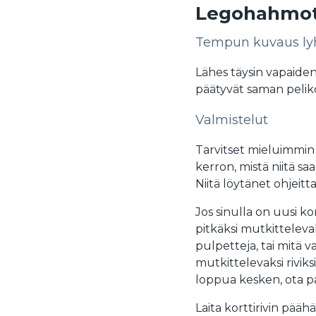
Legohahmot
Tempun kuvaus lyh
Lähes täysin vapaide
päätyvät saman peliko
Valmistelut
Tarvitset mieluimmin
kerron, mistä niitä sa
Niitä löytänet ohjeitta
Jos sinulla on uusi ko
pitkäksi mutkittelevak
pulpetteja, tai mitä va
mutkittelevaksi riviksi 
loppua kesken, ota pa
Laita korttirivin pää