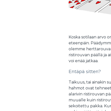
Koska sotilaan arvo o
eteenpäin. Päädymme 
olemme herttarouvan 
ristirouvan päällä ja 
voi enää jatkaa.
Entäpä sitten?
Taikuus, tai ainakin 
hahmot ovat tehneet 
alarivin ristirouvan pää
muualle kuin ristirou
sekoitettu pakka. Kun