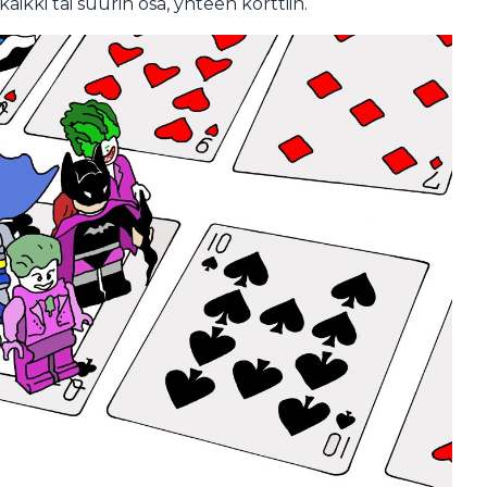
kaikki tai suurin osa, yhteen korttiin.