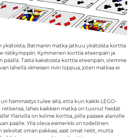
n yksitoista, Batmanin matka jatkuu yksitoista korttia
ristikymppiin. Kymmenen korttia eteenpäin ja
päällä. Tästä kaksitoista korttia eteenpäin, olemme
aivan lähellä viimeisen rivin loppua, joten matkaa ei
suuri hämmästys tulee siitä, että kun kaikki LEGO-
retkensä, lähes kaikkien matka on tuonut heidät
lle! Ylärivillä on kolme korttia, joilla pääsee alariville
van päälle. Yllä oleva esimerkki on todellinen
 sekoitat oman pakkasi, saat omat reitit, mutta