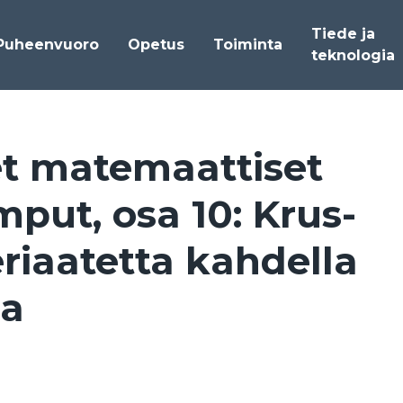
Tiede ja
Puheenvuoro
Opetus
Toiminta
teknologia
et ma­te­maat­ti­set
em­put, osa 10: Krus­
­riaa­tet­ta kah­del­la
la