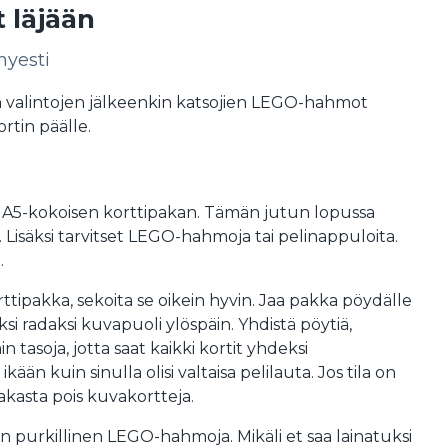
 läjään
yesti
n valintojen jälkeenkin katsojien LEGO-hahmot
rtin päälle.
 A5-kokoisen korttipakan. Tämän jutun lopussa
a. Lisäksi tarvitset LEGO-hahmoja tai pelinappuloita.
.
rttipakka, sekoita se oikein hyvin. Jaa pakka pöydälle
si radaksi kuvapuoli ylöspäin. Yhdistä pöytiä,
in tasoja, jotta saat kaikki kortit yhdeksi
ikään kuin sinulla olisi valtaisa pelilauta. Jos tila on
kasta pois kuvakortteja.
hän purkillinen LEGO-hahmoja. Mikäli et saa lainatuksi