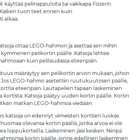
oit käyttää pelinappuloita tai vaikkapa
Fazerin
 Kaiken tuon teet ennen kuin
i alkaa.
katsoja ottaa LEGO-hahmon ja asettaa sen mihin
kymmenen pelikortin päälle. Katsoja lähtee
ahmoaan kuin pelilaudassa eteenpäin.
pituus määräytyy sen pelikortin arvon mukaan, johon
. Jos LEGO-hahmo asetettiin ruutukuutosen päälle,
korttia eteenpäin. Lautapelien tapaan laskeminen
a kortista. Katsoja päätyy uuden kortin päälle. Kortin
 pitkän matkan LEGO-hahmoa viedään.
s katsoja on edennyt viimeisten korttien luokse.
 huomaa olevansa kortin päällä, jonka arvoa ei ole
ea loppukorteilla. Laskeminen jäisi kesken. Niinpä
hahmonsa kortin päälle, jonne edellinen laskeminen