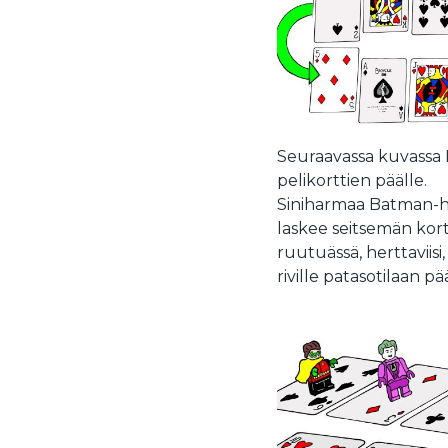
Seuraavassa kuvassa 
pelikorttien päälle.
Siniharmaa Batman-ha
laskee seitsemän kort
ruutuässä, herttaviisi
riville patasotilaan pää