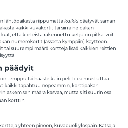
vin lähtöpaikasta riippumatta
kaikki
päätyvät saman
pakasta kaikki kuvakortit tai siirrä ne pakan
luat, että korteista rakennettu ketju on pitkä, voit
akan numerokortit (ässästä kymppiin) käyttöön.
t tai suurempi määrä kortteja lisää kaikkien reittien
isyyttä.
n päädyit
on temppu tai haaste kuin peli. Idea muistuttaa
yt kaikki tapahtuu nopeammin, korttipakan
rinlaskemisen määrä kasvaa, mutta silti suurin osa
an korttiin.
kortteja yhteen pinoon, kuvapuoli ylöspäin. Katsoja