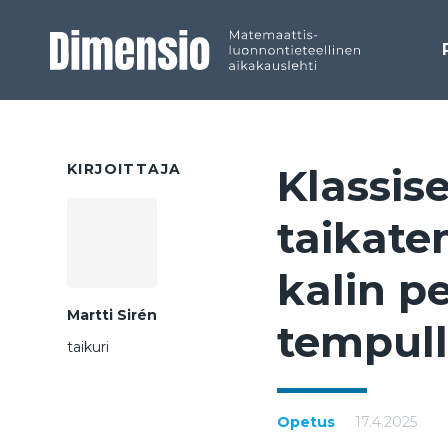
KIRJOITTAJA
Klas­si­s
tai­ka­t
ka­lin pe
Martti Sirén
tem­pul­
taikuri
Opetus
17.4.2025