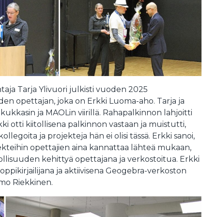
ja Tarja Ylivuori julkisti vuoden 2025
en opettajan, joka on Erkki Luoma-aho. Tarja ja
 kukkasin ja MAOLin viirillä. Rahapalkinnon lahjoitti
ki otti kiitollisena palkinnon vastaan ja muistutti,
ollegoita ja projekteja hän ei olisi tässä. Erkki sanoi,
jekteihin opettajien aina kannattaa lähteä mukaan,
lisuuden kehittyä opettajana ja verkostoitua. Erkki
oppikirjailijana ja aktiivisena Geogebra-verkoston
omo Riekkinen.