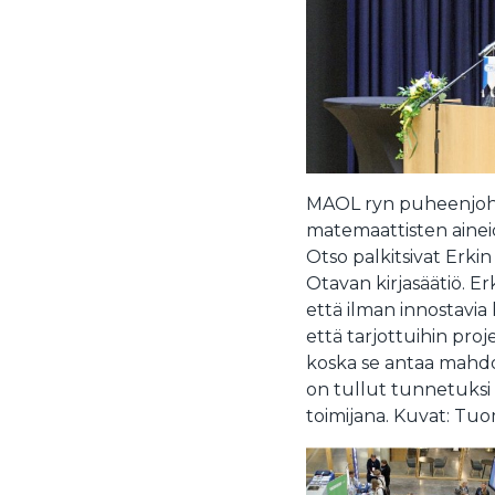
MAOL ryn puheenjohta
matemaattisten aineid
Otso palkitsivat Erkin
Otavan kirjasäätiö. Erk
että ilman innostavia k
että tarjottuihin pro
koska se antaa mahdol
on tullut tunnetuksi 
toimijana. Kuvat: Tu