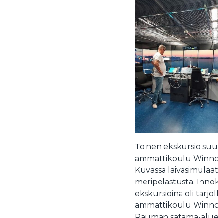
Toinen ekskursio su
ammattikoulu Winno
Kuvassa laivasimulaatt
meripelastusta. Inn
ekskursioina oli tarj
ammattikoulu Winno
Rauman satama-aluee