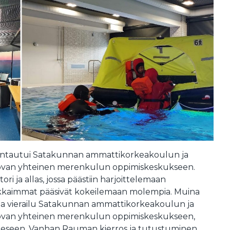
untautui Satakunnan ammattikorkeakoulun ja
van yhteinen merenkulun oppimiskeskukseen.
ori ja allas, jossa päästiin harjoittelemaan
okkaimmat pääsivät kokeilemaan molempia. Muina
olla vierailu Satakunnan ammattikorkeakoulun ja
van yhteinen merenkulun oppimiskeskukseen,
seen, Vanhan Rauman kierros ja tutustuminen