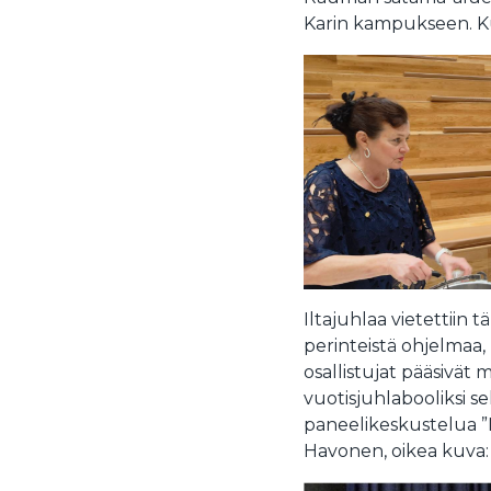
Karin kampukseen. Ku
Iltajuhlaa vietettiin t
perinteistä ohjelmaa, 
osallistujat pääsivä
vuotisjuhlabooliksi 
paneelikeskustelua ”M
Havonen, oikea kuva: 