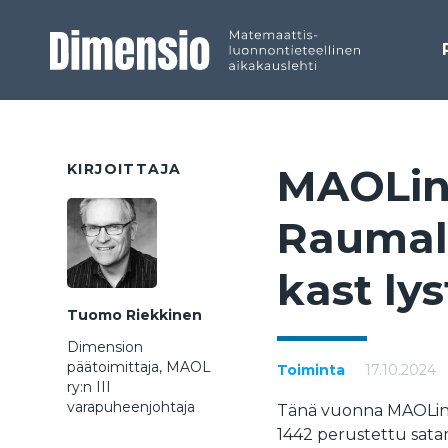
KIRJOITTAJA
MAO­Lin 
Rau­mal­
kast lys­
Tuomo Riekkinen
Dimension
päätoimittaja, MAOL
Toiminta
17.10.2024
ry:n III
varapuheenjohtaja
Tänä vuonna MAOLin k
1442 perustettu sat