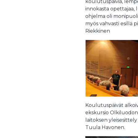
koulutuspäiviä, lempeä
innokasta opettajaa, 
ohjelma oli monipuol
myös vahvasti esillä
Riekkinen
Koulutuspäivät alkoivat
ekskursio Olkiluodon y
laitoksen yleisesitte
Tuula Havonen.