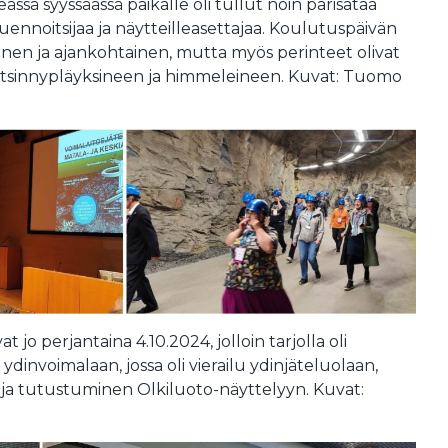
ssä syyssäässä paikalle oli tullut noin parisataa
luennoitsijaa ja näytteilleasettajaa. Koulutuspäivän
inen ja ajankohtainen, mutta myös perinteet olivat
 pitsinnypläyksineen ja himmeleineen. Kuvat: Tuomo
 jo perjantaina 4.10.2024, jolloin tarjolla oli
dinvoimalaan, jossa oli vierailu ydinjäteluolaan,
ly ja tutustuminen Olkiluoto-näyttelyyn. Kuvat: