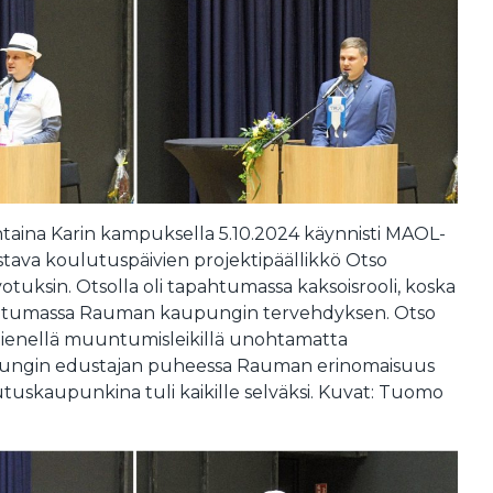
taina Karin kampuksella 5.10.2024 käynnisti MAOL-
ava koulutuspäivien projektipäällikkö Otso
tuksin. Otsolla oli tapahtumassa kaksoisrooli, koska
htumassa Rauman kaupungin tervehdyksen. Otso
 pienellä muuntumisleikillä unohtamatta
ungin edustajan puheessa Rauman erinomaisuus
lutuskaupunkina tuli kaikille selväksi. Kuvat: Tuomo