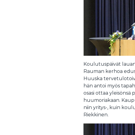
Koulutuspäivät lauan
Rauman kerhoa edust
Huuska tervetulotoivo
hän antoi myös tapa
osasi ottaa yleisönsä
huumoriakaan. Kaup
niin yritys-, kuin kou
Riekkinen.