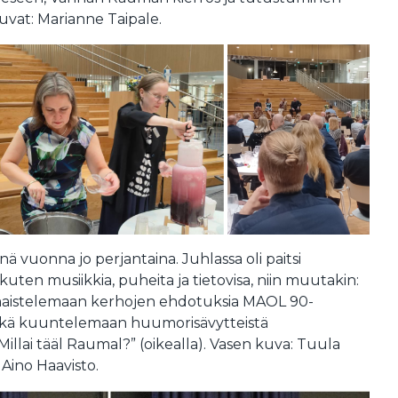
vat: Marianne Taipale.
änä vuonna jo perjantaina. Juhlassa oli paitsi
kuten musiikkia, puheita ja tietovisa, niin muutakin:
t maistelemaan kerhojen ehdotuksia MAOL 90-
sekä kuuntelemaan huumorisävytteistä
illai tääl Raumal?” (oikealla). Vasen kuva: Tuula
Aino Haavisto.