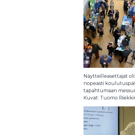
Näytteilleasettajat oli
nopeasti koulutuspäivi
tapahtumaan messuma
Kuvat: Tuomo Riekki