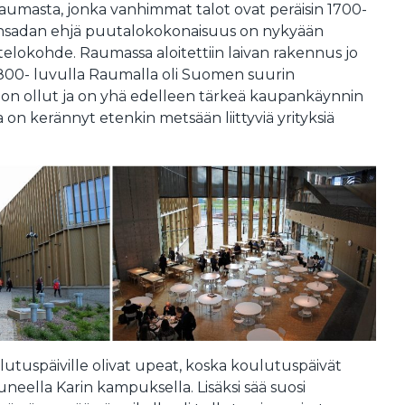
umasta, jonka vanhimmat talot ovat peräisin 1700-
nsadan ehjä puutalokokonaisuus on nykyään
elokohde. Raumassa aloitettiin laivan rakennus jo
i 1800- luvulla Raumalla oli Suomen suurin
 on ollut ja on yhä edelleen tärkeä kaupankäynnin
on kerännyt etenkin metsään liittyviä yrityksiä
utuspäiville olivat upeat, koska koulutuspäivät
uneella Karin kampuksella. Lisäksi sää suosi