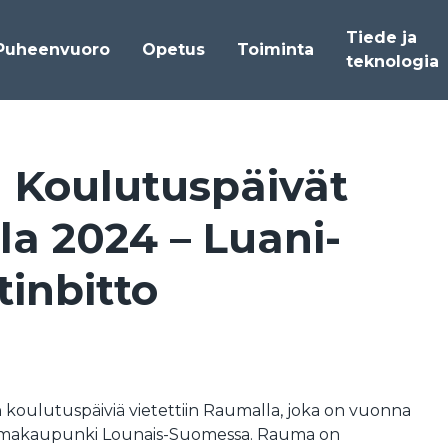
Tiede ja
Puheenvuoro
Opetus
Toiminta
teknologia
Kou­lu­tus­päi­vät
la 2024 – Lua­ni­
tin­bit­to
oulutuspäiviä vietettiin Raumalla, joka on vuonna
amakaupunki Lounais-Suomessa. Rauma on