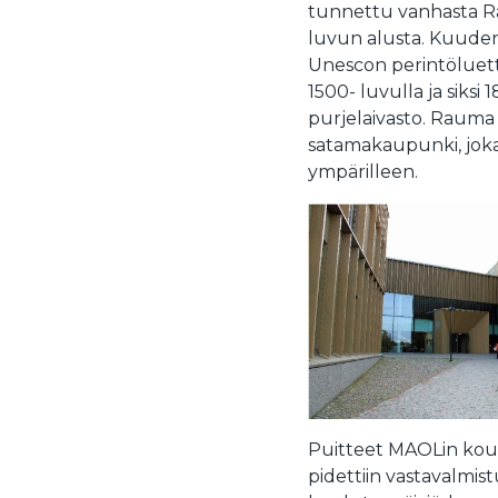
tunnettu vanhasta Ra
luvun alusta. Kuude
Unescon perintöluett
1500- luvulla ja siks
purjelaivasto. Rauma
satamakaupunki, joka 
ympärilleen.
Puitteet MAOLin koul
pidettiin vastavalmist