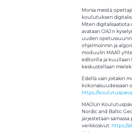
Monia meistä opettaji
koulutuksen digitali
Miten digitalisaatiota 
avataan OAJ:n kyselyi
uuden opetussuunnit
ohjelmoinnin ja algo
moduulin MAA11 yhtey
editorilla ja kuullaa
keskustellaan mielekk
Edellä vain joitakin ma
kokonaisuudessaan os
https://koulutuspaiv
MAOLin Koulutuspäivie
Nordic and Baltic G
järjestetään samassa 
verkkosivut:
https://