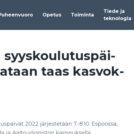
Tiede ja
Puheenvuoro
Opetus
Toiminta
teknologia
syys­kou­lu­tus­päi­
­va­taan taas kas­vok­
späivät 2022 järjestetään 7.-8.10. Espoossa,
la ja Aalto-yliopiston kampuksella.