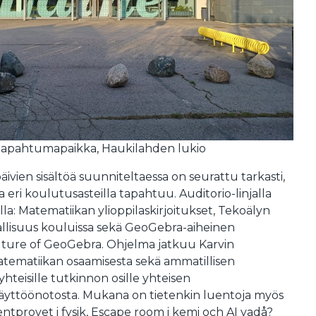
tapahtumapaikka, Haukilahden lukio
ien sisältöä suunniteltaessa on seurattu tarkasti,
eri koulutusasteilla tapahtuu. Auditorio-linjalla
lla: Matematiikan ylioppilaskirjoitukset, Tekoälyn
allisuus kouluissa sekä GeoGebra-aiheinen
uture of GeoGebra. Ohjelma jatkuu Karvin
atematiikan osaamisesta sekä ammatillisen
hteisille tutkinnon osille yhteisen
 käyttöönotosta. Mukana on tietenkin luentoja myös
entprovet i fysik, Escape room i kemi och AI vadå?