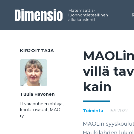
KIRJOITTAJA
MAO­Lin 
vil­lä ta
kain
Tuula Havonen
II varapuheenjohtaja,
koulutusasiat, MAOL
Toiminta
15.9.2022
ry
MAOLin syyskoulutu
Haukilahden lukiol