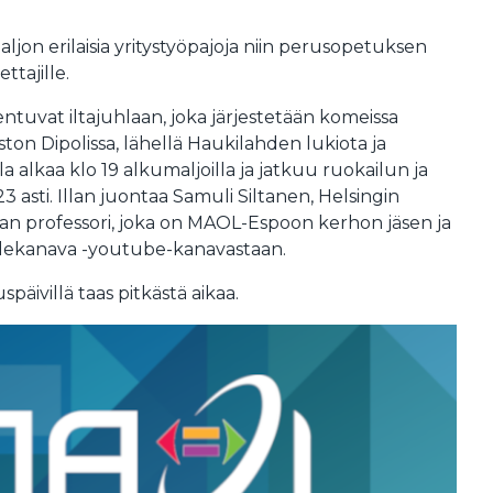
aljon erilaisia yritystyöpajoja niin perusopetuksen
ttajille.
tuvat iltajuhlaan, joka järjestetään komeissa
iston Dipolissa, lähellä Haukilahden lukiota ja
a alkaa klo 19 alkumaljoilla ja jatkuu ruokailun ja
3 asti. Illan juontaa Samuli Siltanen, Helsingin
kan professori, joka on MAOL-Espoon kerhon jäsen ja
ekanava -youtube-kanavastaan.
äivillä taas pitkästä aikaa.