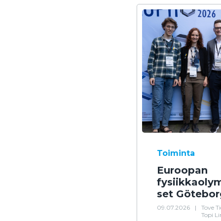
Toiminta
Euroopan
fysiikkaolym
set Götebor
09.07.2026
|
Tove T
Topi L