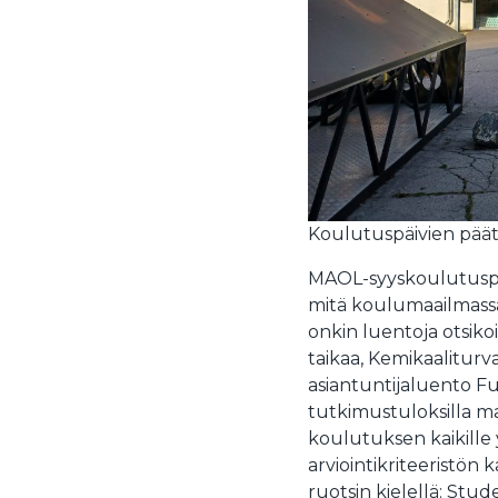
Koulutuspäivien pää
MAOL-syyskoulutuspäiv
mitä koulumaailmassa 
onkin luentoja otsikoi
taikaa, Kemikaaliturv
asiantuntijaluento F
tutkimustuloksilla m
koulutuksen kaikille y
arviointikriteeristön
ruotsin kielellä: Stud