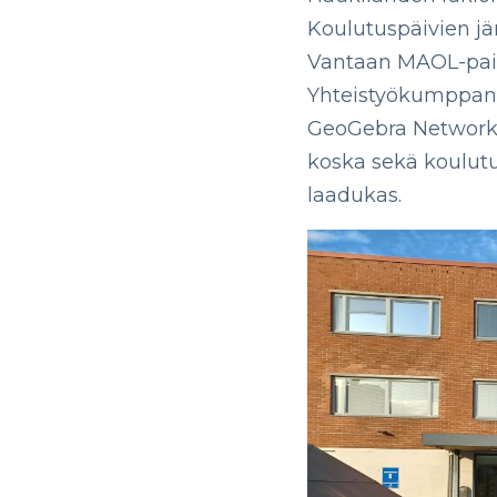
Koulutuspäivien jär
Vantaan MAOL-paik
Yhteistyökumppane
GeoGebra Network
koska sekä koulutus
laadukas.