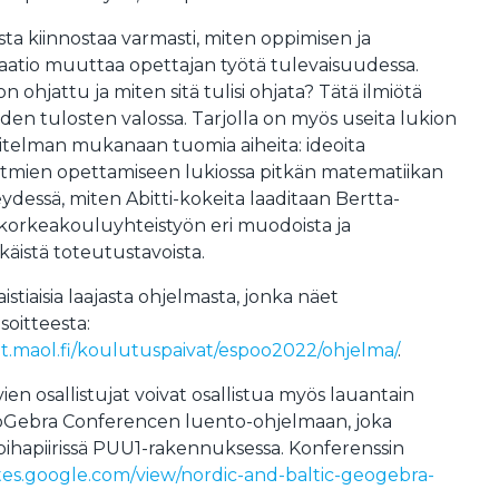
sta kiinnostaa varmasti, miten oppimisen ja
saatio muuttaa opettajan työtä tulevaisuudessa.
on ohjattu ja miten sitä tulisi ohjata? Tätä ilmiötä
den tulosten valossa. Tarjolla on myös useita lukion
elman mukanaan tuomia aiheita: ideoita
ritmien opettamiseen lukiossa pitkän matematiikan
dessä, miten Abitti-kokeita laaditaan Bertta-
n korkeakouluyhteistyön eri muodoista ja
äistä toteutustavoista.
istiaisia laajasta ohjelmasta, jonka näet
oitteesta:
at.maol.fi/koulutuspaivat/espoo2022/ohjelma/
.
n osallistujat voivat osallistua myös lauantain
eoGebra Conferencen luento-ohjelmaan, joka
pihapiirissä PUU1-rakennuksessa. Konferenssin
sites.google.com/view/nordic-and-baltic-geogebra-