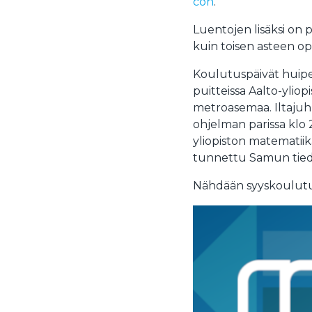
con
.
Luentojen lisäksi on p
kuin toisen asteen ope
Koulutuspäivät huipen
puitteissa Aalto-yliop
metroasemaa. Iltajuhl
ohjelman parissa klo 2
yliopiston matematii
tunnettu Samun tied
Nähdään syyskoulutusp