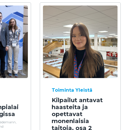
Toiminta
Yleistä
Kilpailut antavat
pialai
haasteita ja
gissa
opettavat
monenlaisia
iedemann,
ind
taitoja, osa 2